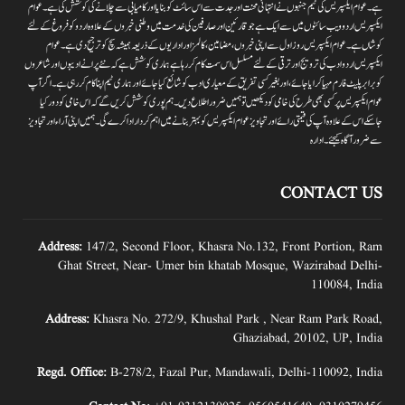
ہے۔ عوام ایکسپریس کی ٹیم جنہوں نے انتہائی محنت اور جدت سے اس سائٹ کو بنایا اور کامیابی سے چلانے کی کوشش کی ہے۔عوام
ایکسپریس اردو ویب سائٹوں میں سے ایک ہے جو قارئین اور صارفین کی خدمت میں وطنی خبروں کے علاوہ اردو کو فروغ کے لئے
کوشاں ہے۔عوام ایکسپریس روز اول سے اپنی خبروں ،مضامین ،کالمز اور اداریوں کے ذریعہ ہمیشہ سچ کو ترجیح دی ہے۔عوام
ایکسپریس اردو ادب کی ترویج اور ترقی کے لئے مسلسل اس سمت کام کر رہا ہے ہماری کوشش ہے کہ نئے پرانے ادیبوں اور شاعروں
کو برابر پلیٹ فارم مہیا کرایا جائے،اور بغیر کسی تفریق کے معیاری ادب کو شائع کیا جائے اور ہماری ٹیم اپنا کام کر رہی ہے۔اگر آپ
عوام ایکسپریس پر کسی بھی طرح کی خامی کو دیکھیں تو ہمیں ضرور اطلاع دیں۔ہم پوری کوشش کریں گے کہ اس خامی کو دور کیا
جاسکے اس کے علاوہ آپ کی قیمتی رائے اور تجاویز عوام ایکسپریس کو بہتر بنانے میں اہم کردار اداکرے گی۔ہمیں اپنی آراءاور تجاویز
سے ضرور آگاہ کیجئے۔ ادارہ
CONTACT US
Address:
147/2, Second Floor, Khasra No.132, Front Portion, Ram
Ghat Street, Near- Umer bin khatab Mosque, Wazirabad Delhi-
110084, India
Address:
Khasra No. 272/9, Khushal Park , Near Ram Park Road,
Ghaziabad, 20102, UP, India
Regd. Office:
B-278/2, Fazal Pur, Mandawali, Delhi-110092, India