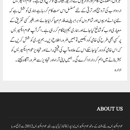
خبروں ،مضامین ،کالمز اور اداریوں کے ذریعہ ہمیشہ سچ کو ترجیح دی ہے۔عوام ایکسپریس
اردو ادب کی ترویج اور ترقی کے لئے مسلسل اس سمت کام کر رہا ہے ہماری کوشش ہے کہ
نئے پرانے ادیبوں اور شاعروں کو برابر پلیٹ فارم مہیا کرایا جائے،اور بغیر کسی تفریق کے
معیاری ادب کو شائع کیا جائے اور ہماری ٹیم اپنا کام کر رہی ہے۔اگر آپ عوام ایکسپریس
پر کسی بھی طرح کی خامی کو دیکھیں تو ہمیں ضرور اطلاع دیں۔ہم پوری کوشش کریں گے
کہ اس خامی کو دور کیا جاسکے اس کے علاوہ آپ کی قیمتی رائے اور تجاویز عوام ایکسپریس کو
بہتر بنانے میں اہم کردار اداکرے گی۔ہمیں اپنی آراءاور تجاویز سے ضرور آگاہ کیجئے۔
ادارہ
ABOUT US
عوام ایکسپریس بدلتے وقت کے ساتھ عوام ایکسپریس نیوز پورٹر کا آغاز کیا گیا ہے۔جبکہ عوام ایکسپریس 2012سے شائع ہورہا