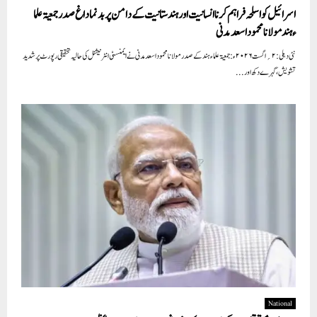
اسرائیل کو اسلحہ فراہم کرنا انسانیت اور ہندستانیت کے دامن پر بدنما داغ صدر جمعیۃ علما
ءہند مولانا محمود اسعد مدنی
نئی دہلی:۲؍ اگست ۲۰۲۶ء:جمعیۃ علماء ہند کے صدر مولانا محمود اسعد مدنی نے ایمنسٹی انٹرنیشنل کی حالیہ تحقیقی رپورٹ پر شدید
تشویش، گہرے دکھ اور...
National