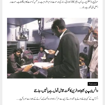
موتی پور(مظفر پور۔ پریس ریلیز)18جولائ۔ زندگی اور موت لازم و ملزوم ہے ۔ہر نفس کو موت کا مزہ چکھنا ہے۔موت در
اصل الہی تحفہ ہے۔جو...
National
واٹس ایپ پر بھیجا ہوا ٹرین کا ٹکٹ قابل قبول ہے یا نہیں، جانئے
اگر آپ کے کسی جاننے والے یا رشتہ دار نے ٹرین سے سفر کرنا ہو اور وہ ٹکٹ بک کرنے کے بعد اسے موبائل پر...