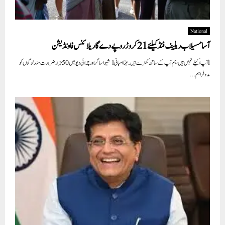
National
آسامسیلاب ریلیف فنڈ کیلئے 21 کروڑ روپے دےگا ریلائنس فاونڈیشن
lآپ اکیلے نہیں ہیں، ہم آپ کے ساتھ کھڑے ہیں۔ نیتا امبانی l شیواساگر اور چرائی دیو میں 50ہزار ضرورت مند لوگوں کو
مدد فراہم...