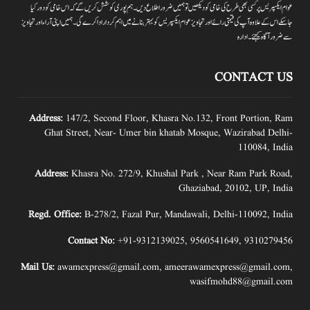
عوام ایکسپریس پر کسی بھی طرح کی خامی کو دیکھیں تو ہمیں ضرور اطلاع دیں۔ہم پوری کوشش کریں گے کہ اس خامی کو دور کیا
جاسکے اس کے علاوہ آپ کی قیمتی رائے اور تجاویز عوام ایکسپریس کو بہتر بنانے میں اہم کردار اداکرے گی۔ہمیں اپنی آراءاور تجاویز
سے ضرور آگاہ کیجئے۔ ادارہ
CONTACT US
Address:
147/2, Second Floor, Khasra No.132, Front Portion, Ram
Ghat Street, Near- Umer bin khatab Mosque, Wazirabad Delhi-
110084, India
Address:
Khasra No. 272/9, Khushal Park , Near Ram Park Road,
Ghaziabad, 20102, UP, India
Regd. Office:
B-278/2, Fazal Pur, Mandawali, Delhi-110092, India
Contact No:
+91-9312139025
,
9560541649
,
9310279456
Mail Us:
awamexpress@gmail.com
,
ameerawamexpress@gmail.com
,
wasifmohd88@gmail.com