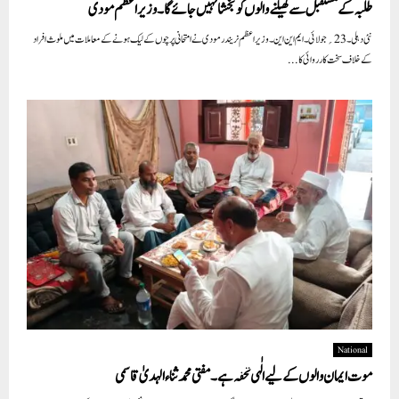
طلبہ کے مستقبل سے کھیلنے والوں کو بخشا نہیں جائے گا۔ وزیر اعظم مودی
نئی دہلی۔23؍ جولائی۔ ایم این این۔وزیر اعظم نریندر مودی نے امتحانی پرچوں کے لیک ہونے کے معاملات میں ملوث افراد
کے خلاف سخت کارروائی کا...
National
موت ایمان والوں کے لیے الٰہی تحفہ ہے۔مفتی محمد ثناء الہدیٰ قاسمی