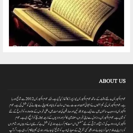
ABOUT US
عوام ایکسپریس بدلتے وقت کے ساتھ عوام ایکسپریس نیوز پورٹر کا آغاز کیا گیا ہے۔جبکہ عوام ایکسپریس 2012سے شائع ہورہا
ہے۔ عوام ایکسپریس کی ٹیم جنہوں نے انتہائی محنت اور جدت سے اس سائٹ کو بنایا اور کامیابی سے چلانے کی کوشش کی ہے۔عوام
ایکسپریس اردو ویب سائٹوں میں سے ایک ہے جو قارئین اور صارفین کی خدمت میں وطنی خبروں کے علاوہ اردو کو فروغ کے لئے
کوشاں ہے۔عوام ایکسپریس روز اول سے اپنی خبروں ،مضامین ،کالمز اور اداریوں کے ذریعہ ہمیشہ سچ کو ترجیح دی ہے۔عوام
ایکسپریس اردو ادب کی ترویج اور ترقی کے لئے مسلسل اس سمت کام کر رہا ہے ہماری کوشش ہے کہ نئے پرانے ادیبوں اور شاعروں
کو برابر پلیٹ فارم مہیا کرایا جائے،اور بغیر کسی تفریق کے معیاری ادب کو شائع کیا جائے اور ہماری ٹیم اپنا کام کر رہی ہے۔اگر آپ