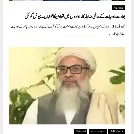
National
بھارت ادویات کے عالمی ضابطہ کار اداروں میں تعاون کا خواہاں۔ پیوش گوئل
نئی دہلی۔31؍ جولائی۔ ایم این این۔ مرکزی وزیرِ تجارت و صنعت پیوش گوئل نے کہا ہے کہ ہندوستان دنیا بھر کے ادویات
کے ضابطہ کار...
National
International
Delhi-NCR