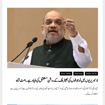
New Delhi
National
Delhi-NCR
لائبریریوں میں نوجوانوں کی بھیڑ ملک کے روشن مستقبل کی بنیاد ہے۔ امت شاہ
نئی دہلی، 11 جولائی ۔ امور داخلہ اورامداد باہمی کے مرکزی وزیر امت شاہ نے ہفتہ کے روز نوجوانوں سے لائبریریوں سے
استفادہ کرنے کی...