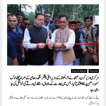
Special Report
National
مرکزی وزیر کرن رجیجو نے اتراکھنڈ کے وزیرِ اعلیٰ پشکر سنگھ دھامی کے ہمراہ چھٹے لوک
سموردھن پرو کا افتتاح کیا، جس میں بھارت کے مالامال دستکاری ورثے کی نمائش کی جا
رہی ہے
پانچ روزہ میلے میں دستکاری اور کھانے پینے کی اشیا کے 150 سے زائد اسٹال، دستکاری کے براہِ راست عملی مظاہرے اور ثقافتی
پروگرام پیش...