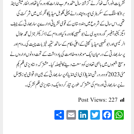
نشریات انوراگ ٹھاکر نے گزشتہ سال متحدہ عرب امارات کا دورہ کیا تھا اور انفارمیشن اینڈ
براڈکاسٹنگ کے سکریٹری اپوروا چندرا نے پہلی گلوبل میڈیا کانگریس میں شرکت کی
تھی۔اس سال کے شروع میں ہندوستان کے قومی نشریاتی ادارے پرسار بھارتی کے چیف
ایگزیکٹیو آفیسر گورو دویدی نے ابوظہبی کا دورہ کیا اور وام کے ڈائریکٹر جنرل محمد جلال
الرئیسی اور ابوظہبی میڈیا کمپنی کے اعلیٰ حکام کے ساتھ نتیجہ خیز بات چیت کی۔وام اور
پرسار بھارتی کے درمیان ایک موجودہ مفاہمت کی یادداشت کے تحت دونوں اداروں نے
وسیع شعبوں میں باہمی تعاون کو وسعت دینے کا فیصلہ کیا۔ مشترکہ دستاویزی فلم یکم
مئی 2023 کو دور درشن انڈیا (ڈی ڈی انڈیا)، پرسار بھارتی کے بین الاقوامی نیوز چینل
نے پرسار بھارتی اور وام کی مشترکہ طور پر تیار کردہ ایک دستاویزی فلم نشر کی۔
Post Views:
227
S
E
Li
T
Fa
W
ha
m
nk
wi
ce
ha
re
ail
ed
tte
bo
ts