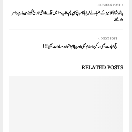
In
r
ok
A
PREVIOUS POST
پاٹھ شالا کلاسیز کے طلباء نے لہرایا کامیابی کا پرچم، ٹاپ ۱۰ میں جگہ بنانا نئی تاریخ لکھنے جیسا ہے: امر
pp
وارشنے
NEXT POST
حج عبادت بھی، رکن اسلام بھی اور پیغام اتحاد و مساوات بھی!!!
RELATED POSTS