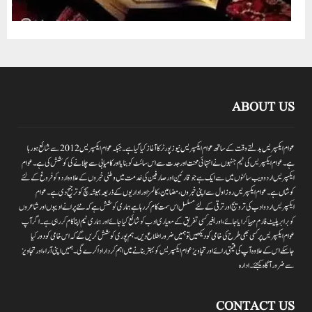
ABOUT US
عوام ایکسپریس بدلتے وقت کے ساتھ عوام ایکسپریس نیوز پورٹر کا آغاز کیا گیا ہے۔جبکہ عوام ایکسپریس 2012سے شائع ہورہا
ہے۔ عوام ایکسپریس کی ٹیم جنہوں نے انتہائی محنت اور جدت سے اس سائٹ کو بنایا اور کامیابی سے چلانے کی کوشش کی ہے۔عوام
ایکسپریس اردو ویب سائٹوں میں سے ایک ہے جو قارئین اور صارفین کی خدمت میں وطنی خبروں کے علاوہ اردو کو فروغ کے لئے
کوشاں ہے۔عوام ایکسپریس روز اول سے اپنی خبروں ،مضامین ،کالمز اور اداریوں کے ذریعہ ہمیشہ سچ کو ترجیح دی ہے۔عوام
ایکسپریس اردو ادب کی ترویج اور ترقی کے لئے مسلسل اس سمت کام کر رہا ہے ہماری کوشش ہے کہ نئے پرانے ادیبوں اور شاعروں
کو برابر پلیٹ فارم مہیا کرایا جائے،اور بغیر کسی تفریق کے معیاری ادب کو شائع کیا جائے اور ہماری ٹیم اپنا کام کر رہی ہے۔اگر آپ
عوام ایکسپریس پر کسی بھی طرح کی خامی کو دیکھیں تو ہمیں ضرور اطلاع دیں۔ہم پوری کوشش کریں گے کہ اس خامی کو دور کیا
جاسکے اس کے علاوہ آپ کی قیمتی رائے اور تجاویز عوام ایکسپریس کو بہتر بنانے میں اہم کردار اداکرے گی۔ہمیں اپنی آراءاور تجاویز
سے ضرور آگاہ کیجئے۔ ادارہ
CONTACT US