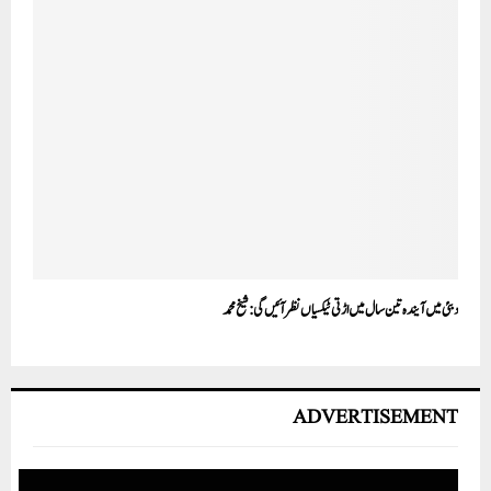
دبئی میں آیندہ تین سال میں اڑتی ٹیکسیاں نظرآئیں گی:شیخ محمد
ADVERTISEMENT