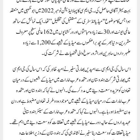
ممالک کے اپنے شراکت داروں سے ملے اور عالمی میڈیا کی صورتحال کے بارے میں
بہت بہتر آگاہی حاصل کی۔جی ایم سی کا پہلا ایڈیشن نومبر 2022 میں ابوظہبی میں منعقد
ہوا جس کا موضوع "میڈیا انڈسٹری کے مستقبل کی تشکیل” تھا ۔ ایک نمائش کے ساتھ
عالمی ایونٹ اور 30 سے زیادہ مباحثوں اور ورکشاپوں میں 162 عالمی سطح پر معروف
مقررین، دنیا بھر کے چھ براعظموں سے میڈیا کے شعبے کے 1,200 سے زیادہ
علمبرداروں، ماہرین اور اثر و رسوخ والی شخصیات نے شرکت کی۔
اس سال کی جی ایم سی سےامیدیں بھارتی سفیر نے امید ظاہر کی کہ اس سال کی جی ایم سی
میں بھارتی شرکت ہندوستان اور متحدہ عرب امارات میں میڈیا کے شعبوں کے درمیان
تعاون کو مزید وسعت دینے میں مدد کرے گی۔انہوں نے کہا کہ ہندوستان اور متحدہ
عرب امارات کے درمیان میڈیا کے شعبے میں موجودہ دو طرفہ تعاون مضبوط ہے اور دن
بدن مضبوط ہو رہا ہے۔انہوں نے کہا کہ متحدہ عرب امارات کے سینئر ہندوستانی
عہدیداروں کے حالیہ دورے میڈیا کے شعبے میں تعلقات کو وسعت دینے میں اہم تھے۔
میڈیا تعلقات کو وسعت دینا سفیر نے نشاندہی کی کہ ہندوستان کے وزیر اطلاعات و