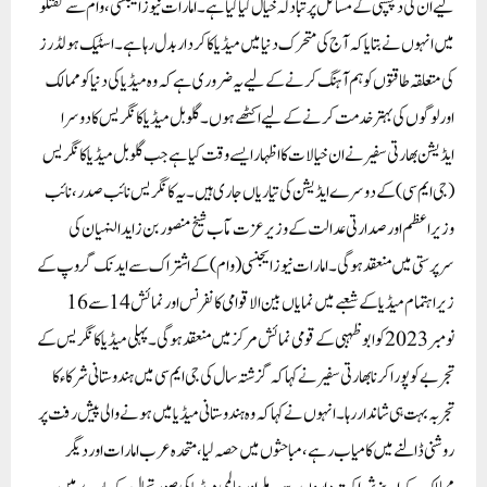
لیے ان کی دلچسپی کے مسائل پر تبادلہ خیال کیا گیا ہے۔امارات نیو زایجنسی ، وام سے گفتگو
میں انہوں نے بتایا کہ آج کی متحرک دنیا میں میڈیا کا کردار بدل رہا ہے۔ اسٹیک ہولڈرز
کی متعلقہ طاقتوں کو ہم آہنگ کرنے کے لیے یہ ضروری ہے کہ وہ میڈیا کی دنیا کو ممالک
اور لوگوں کی بہتر خدمت کرنے کے لیے اکٹھے ہوں۔گلوبل میڈیا کانگریس کا دوسرا
ایڈیشن بھارتی سفیر نے ان خیالات کا اظہار ایسے وقت کیا ہے جب گلوبل میڈیا کانگریس
(جی ایم سی) کے دوسرے ایڈیشن کی تیاریاں جاری ہیں۔ یہ کانگریس نائب صدر، نائب
وزیر اعظم اور صدارتی عدالت کے وزیر عزت مآب شیخ منصور بن زاید النہیان کی
سرپرستی میں منعقد ہوگی۔امارات نیوز ایجنسی (وام) کے اشتراک سے ایدنک گروپ کے
زیر اہتمام میڈیا کے شعبے میں نمایاں بین الاقوامی کانفرنس اور نمائش 14 سے 16
نومبر 2023 کو ابوظہبی کےقومی نمائش مرکزمیں منعقد ہوگی۔ پہلی میڈیا کانگریس کے
تجربے کو پورا کرنا بھارتی سفیر نے کہا کہ گزشتہ سال کی جی ایم سی میں ہندوستانی شرکاء کا
تجربہ بہت ہی شاندار رہا۔ انہوں نے کہاکہ وہ ہندوستانی میڈیا میں ہونے والی پیش رفت پر
روشنی ڈالنے میں کامیاب رہے، مباحثوں میں حصہ لیا، متحدہ عرب امارات اور دیگر