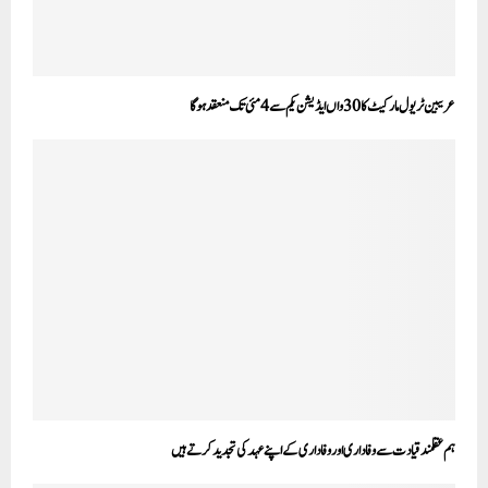
عریبین ٹریول مارکیٹ کا 30واں ایڈیشن یکم سے 4 مئی تک منعقد ہوگا
ہم عقلمند قیادت سے وفاداری اور وفاداری کے اپنے عہد کی تجدید کرتے ہیں