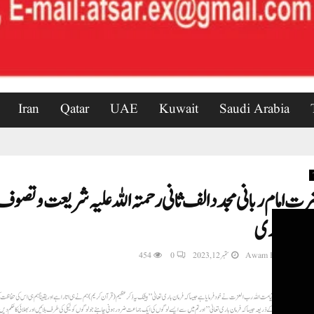
Iran
Qatar
UAE
Kuwait
Saudi Arabia
ت امام ربانی مجددالف ثانی رحمتہ اللہ علیہ شریعت وتصو
وظ قادری
Awam Express New
ستمبر 12, 2023
0
454
 ادائیگی امت مسلمہ کے ذریعہ جیسا کہ فرمان باری تعالیٰ’’اور تم میں سے ایسے لوگوں کی ایک جماعت ضرور ہونی چاہئے جو لوگوں کو نیکی کی طرف بلائیں اور بھلائی کا حکم د