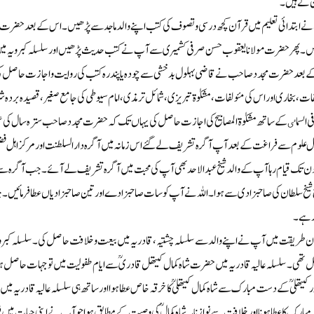
ن تے ہیں۔
ے ابتدائی تعلیم میں قرآن کچھ درسی وتصوف کی کتب اپنے والد ماجد سے پڑھیں۔اس کے بعد حضرت مول
ں۔پھر حضرت مولانایعقوب حسن صرفی کشمیری سے آپ نے کتب حدیث پڑھیں اورسلسلہ کبرویہ میں
 بعد حضرت مجدد صاحب نے قاضی بہلول بدخشی سے چودہ یا پندرہ کتب کی روایت و اجازت حاصل کی۔
ت،بخاری اور اس کی مئولفات،مشکوٰۃ تبریزی،شمائل ترمذی،امام سیوطی کی جامع صغیر،قصیدہ بردہ 
 السماٸ کے ساتھ مشکوٰۃ المصابیح کی اجازت حاصل کی یہاں تک کہ حضرت مجدد صاحب سترہ سال کی عم
 علوم سے فراغت کے بعدآپ آگرہ تشریف لے گئے اس زمانہ میں آگرہ دارالسلطنت اور مرکز اہل فضل
دن تک قیام رہا آپ کے والدشیخ عبد الاحد بھی آپ کی محبت میں آگرہ تشریف لے آئے۔جب آگرہ سے س
شیخ سلطان کی صاحبزادی سے ہوا۔اللہ نے آپ کو سات صاحبزادے اور تین صاحبزادیاں عطا فرمائیں
رہے۔
 طریقت میں آپ نے اپنے والد سے سلسلہ چشتیہ،قادریہ میں بیعت وخلافت حاصل کی۔سلسلہ کبرویہ،س
تھی۔ سلسلہ عالیہ قادریہ میں حضرت شاہ کمال کیتھل قادریؒ سے ایام طفولیت میں توجہات حاصل ہوئیں ل
 کیتھلیؒ کے دست مبارک سے شاہ کمال کیتھلیؒ کا خرقہ خاص عطا ہوااور ساتھ ہی سلسلہ عالیہ قادریہ 
مبارک کا عطا ہونا اورخلافت سے نوازنا یہ شاہ کمالؒ کی وصیت کے مطابق ہوا جو آپ نے اپنی حیات میں ف