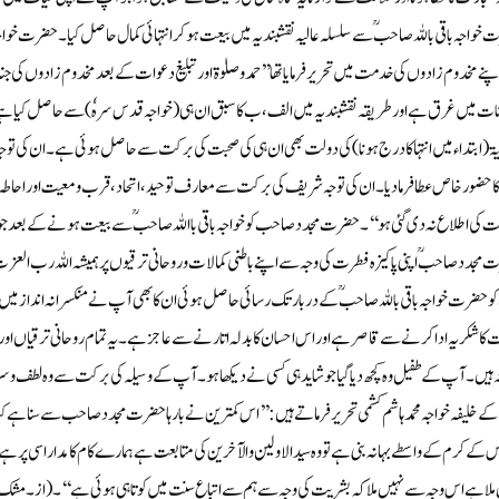
خواجہ باقی باللہ صاحبؒ سے سلسلہ عالیہ نقشبندیہ میں بیعت ہو کر انتہائی کمال حاصل کیا۔حضرت خو
نے مخدوم زادوں کی خدمت میں تحریر فرمایا تھا’’حمد و صلوٰۃ اور تبلیغ دعوات کے بعد مخدوم زادوں ک
ات میں غرق ہے اور طریقہ نقشبندیہ میں الف،ب کا سبق ان ہی (خواجہ قدس سرہٗ)سے حاصل کیا ہے اس ر
یۃ(ابتداء میں انتہا کا درج ہونا)کی دولت بھی ان ہی کی صحبت کی برکت سے حاصل ہوئی ہے۔ان کی توجہ شر
 کا حضور خاص عطا فرما دیا۔ان کی توجہ شریف کی برکت سے معارف توحید،اتحاد،قرب و معیت اور احاطہ وسریان
 کی اطلاع نہ دی گئی ہو‘‘۔حضرت مجدد صاحب کو خواجہ باقی بااللہ صاحبؒ سے بیعت ہونے کے بعد جو
مجدد صاحبؒ اپنی پاکیزہ فطرت کی وجہ سے اپنے باطنی کمالا ت وروحانی ترقیوں پر ہمیشہ اللہ رب العز
وحضرت خواجہ باقی باللہ صاحبؒ کے دربار تک رسائی حاصل ہوئی ان کا بھی آپ نے منکسرانہ انداز میں شکر
 کا شکریہ ادا کرنے سے قاصر ہے اوراس احسان کا بدلہ اتارنے سے عاجز ہے۔یہ تمام روحانی ترقیاں اور یہ
ہ ہیں۔آپ کے طفیل وہ کچھ دیا گیا جو شاید ہی کسی نے دیکھا ہو۔آپ کے وسیلہ کی برکت سے وہ لطف و سرو
ے خلیفہ خواجہ محمد ہاشم کشمی تحریر فرماتے ہیں:’’اس کمترین نے بارہا حضرت مجدد صاحب سے سنا ہے کیا ہم
س کے کرم کے واسطے بہانہ بنی ہے تو وہ سید الاولین والآخرین کی متابعت ہے ہمارے کام کا مدار اسی پر ہے
ملا ہے اس وجہ سے نہیں ملا کہ بشریت کی وجہ سے ہم سے اتباع سنت میں کوتاہی ہوئی ہے‘‘۔(از۔مش