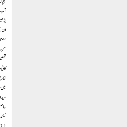
پہچا
آپ ن
پڑھی
ان کے
مصنفا
من فی
تحصیل
کافی 
نکاح 
میں 
میدان
حاصل 
سکندر
خرقہ 