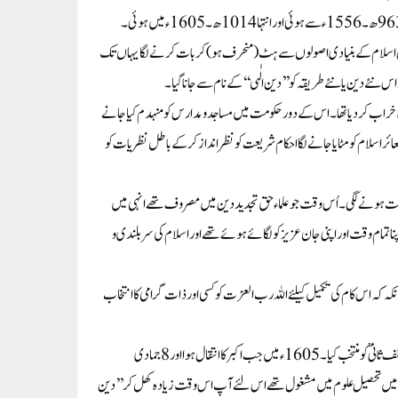
 دین اسلام کے بنیادی اصولوں سے ہٹ(منحرف ہو)کر بات کرنے لگایہاں تک
زیادہ خراب کر دیا تھا۔اس کے دور حکومت میں مساجد ومدارس کو منہدم کیا جانے
ر اسلام کو مٹایا جانے لگا احکام شریعت کو نظر انداز کر کے باطل نظر یات کو
عت ہو نے لگی۔اُس وقت جو علماء حق تجدید دین میں مصروف تھے انہی میں
تمام وقت اوراپنی جان عزیزکو لگا ئے ہوئے تھے اور اسلام کی سر بلندی و
کہ اس کام کی تکمیل کیلئے اللہ رب العزت کوکسی اور ذات گرامی کا انتخاب
چنانچہ اس نازک اور پر فتن دور میں بدعات وخرافات کے سد باب کیلئے اللہ تعالیٰ نے حضرت امام ربانی مجدد الف ثانیؒ کومنتخب کیا۔1605ء میں جب اکبر کا انتقال ہوااور8جمادی
لال الدین اکبر کے دور میں تحصیل علوم میں مشغول تھے اس لئے آپ اس وقت زیادہ کھل کر’’دین