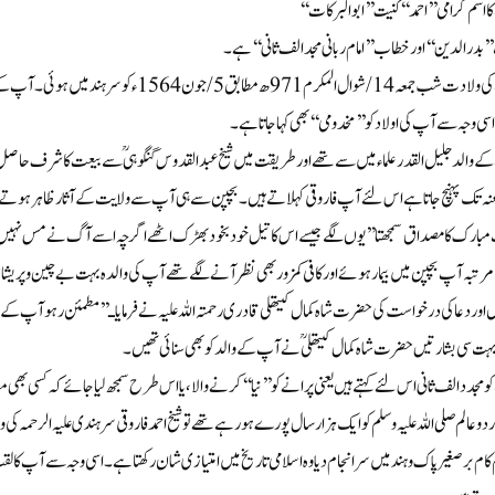
ا اسم گرامی ’’احمد‘‘ کنیت ’’ابوالبرکات‘‘
’بدرالدین‘‘اور خطاب’’امام ربانی مجد الف ثانی‘‘ہے۔
آپ کی ولادت شب جمعہ14/شوال المکرم 971 ھ 
سی وجہ سے آپ کی اولاد کو’’مخدومی‘‘ بھی کہا جاتا ہے۔
ے والد جلیل القدر علماء میں سے تھے اور طریقت میں شیخ عبد القدوس گنگوہیؒ سے بیعت کا شرف ح
عنہ تک پہنچ جاتاہے اس لئے آپ فاروقی کہلاتے ہیں۔بچپن سے ہی آپ سے ولایت کے آثار ظاہر ہوتے تھے چ
مبارک کا مصداق سمجھتا ’’یوں لگے جیسے اس کا تیل خود بخود بھڑک اٹھے اگر چہ اسے آگ نے مس نہیں کی
رتبہ آپ بچپن میں بیمارہوئے اور کافی کمزور بھی نظر آنے لگے تھے آپ کی والدہ بہت بے چین وپریشان 
 اور دعا کی درخواست کی حضرت شاہ کمال کیتھلی قادری رحمتہ اللہ علیہ نے فرمایاـ’’مطمئن رہو آپ کے
ہت سی بشارتیں حضرت شاہ کمال کیتھلیؒ نے آپ کے والد کو بھی سنائی تھیں۔
و مجدد الف ثانی اس لئے کہتے ہیں یعنی پرانے کو ’’نیا‘‘ کرنے والا،یا اس طرح سمجھ لیا جائے کہ کسی بھی
 دو عالم صلی اللہ علیہ وسلم کو ایک ہزار سال پورے ہو رہے تھے تو شیخ احمد فاروقی سرہندی علیہ الرحمہ
کام بر صغیر پاک و ہند میں سرانجام دیا وہ اسلامی تاریخ میں امتیازی شان رکھتا ہے۔اسی وجہ سے آپ کا لقب