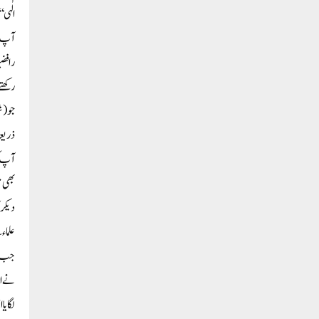
الٰہی
آپ ک
رافضی
رکھتے
جو(شی
ذریعہ
آپ ک
بھی ق
دیکر 
علماء
جب آ
نے اس
لگایا