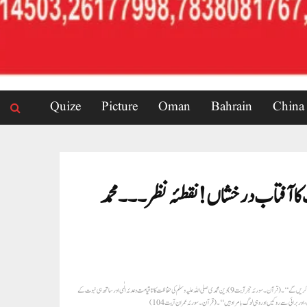
Quize
Picture
Oman
Bahrain
China
ف کاآفتاب درخشاں! نقطئہ نظر۔۔۔محمد
دین اسلام کی حفاظت کاوعدہ تاقیامت اللہ رب العزت نے خود فرمایا ہے جیساکہ فرمان باری تعالیٰ ’’بیشک یہ ذکر عظیم (قرآن کریم)ہم نے ہی اتارا ہے اور یقیناً ہم ہی اس کی حفاظت کریں گے‘‘۔(قرآن ۔سورئہ حجرآیت9)دین محمدی صلی اللہ علیہ وسلم کی حفاظت کا تاقیامت وعدئہ الٰہی اور ساتھ ہی نبوت کے
یں،اور برائی سے روکیں اور وہی لوگ بامراد ہیں‘‘۔(قرآن۔سورئہ عمران آیت104)