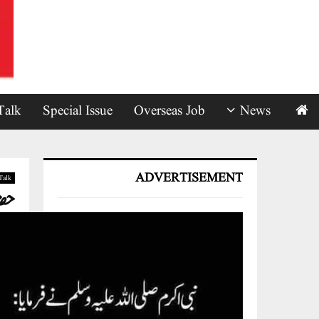
Talk
Special Issue
Overseas Job
News
ADVERTISEMENT
Talk
حضر
محف
s
by
فرائض کی