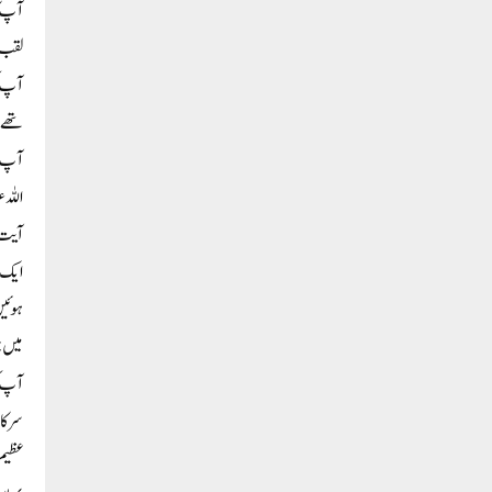
آپ ک
لقب ’
تھے ا
آپ ک
اللہ 
آیت 
ایک م
ہوئیں
میں ب
آپ ک
سرکار
عظیم 