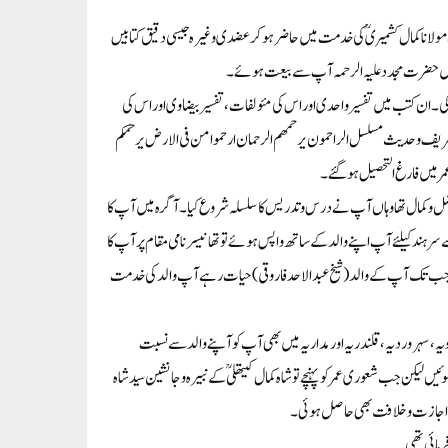
انا کمال کشمیریؒ کی خدمت میں حاضر ہو کر عضدی وغیرہ جیسی دقیق کتابیں
 حضرت مجدد علیہ الرحمہ آپ سے بیعت ہوئے۔
ان کتب میں تفسیر واحدی اور اس کی مئولفات،تفسیر بیضاوی اور اس کی
شریف وحدیث مسلسل الراحمون یرحمھم الرحمان ارحموامن فی الارض یرحمکم
ر میں فارغ التحصیل ہوگئے۔
 وکمال تھا وہاں آپ نے درس وتدریس کا سلسلہ شروع کیا۔آگرہ میں آپ کا
رہند کیلئے آپ اپنے والد کے ساتھ واپس ہوئے توتھانیسرنامی مقام پر آپ کا
۔جب تک آپ کے والد(شیخ عبد الاحد فاروقی) حیات رہے آپ والد کی خدمت
ہروردیہ،قلندریہ اور مداریہ میں بھی آپ کو آپنے والد سے نسبت
یکن جب شعوری عمر کو پہنچے تو شاہ کمال کیتھلیؒ کے نبیرہ وجانشین سید شاہ
میں اجازت و خلافت بھی حاصل ہوئی۔
رمائی تھی۔