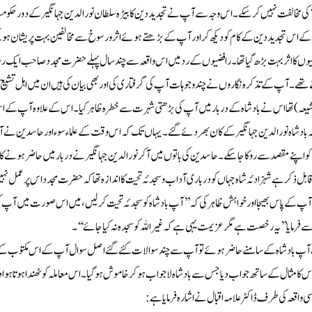
‘‘ کی مخالفت نہیں کر سکے۔اس وجہ سے آپ نے تجدید دین کا بیڑہ سلطان نور الدین جہانگیر کے دورحکومت
ے اس تجدیددین کے کام کو دیکھ کراور آپ کے بڑھتے ہوئے اثرورسوخ سے مخالفین بہت پریشان ہوگئے۔
وں کا اثر بہت بڑھ گیا تھا۔رافضیوں کے رد میں اس واقعہ سے چند سال پہلے حضرت مجدد صاحب ایک رس
 تھے۔آپ کے تذکرہ نگاروں نے چند وجوہات آپ کی گرفتاری کی اور بھی بیان کی ہیں ان میں اہل تشیع کا
عہ)تھااس نے باد شاہ کے دربار میں آپ کی بڑھتی شہرت سے خطرہ ظاہرکیا۔اس کے علاوہ آپ کے 
 بادشاہ نورالدین جہانگیر کے کان بھر دئے گئے۔یہاں تک کہ اس وقت کے علماء سوء اورحاسدین نے ا
و اپنے مقصد سے روکا جا سکے۔حاسدین کی باتوں میں آکرنورالدین جہانگیر نے دربار میں حاضر ہونے ک
ابل ذکر ہے شہزادئہ شاہ جہاں کو درباری آداب وسجدئہ تحیت کا اندازہ تھا کہ حضرت مجدد اس پر عمل
آپ کے پاس بھیجا اور خواہش ظاہر کی کہ ’’آپ بادشاہ کو سجدئہ تحیت کر لیں،میں اس صورت میں آپ کی
 سے فرمایا ’’یہ رخصت ہے مگر عزیمت یہی ہے کہ غیر اللہ کو سجدہ نہ کیا جائے‘‘۔
پ بادشاہ کے سامنے حاضر ہوئے تو آپ سے چند سوالات کئے گئے اصل سوال آپ کے اس مکتوب کے بار
 کا مثال کے ساتھ جواب دیا جس سے بادشاہ لاجواب ہوکر خاموش ہوگیا۔اس معاملہ کو ٹھندا ہوتا ہوا دی
اسی واقعہ کی طرف ڈاکٹرعلامہ اقبال نے اشارہ فرمایا ہے: