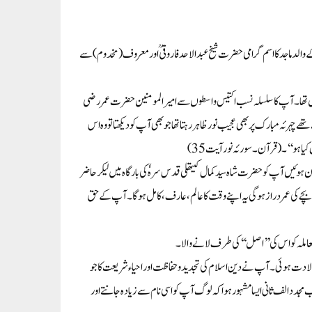
مطابق 5/جون 1564ء کو سرہندمیں ہوئی۔آپ کے والد ماجد کا اسم گرامی حضرت شیخ عبد الاحد فاروقیؒ اور معروف(مخدوم)سے
اصل تھا۔آپ کاسلسلہ نسب اکتیس واسطوں سے امیرالمومنین حضرت عمر رضی
ہرئہ مبارک پر بھی عجیب نور ظاہر رہتا تھاجو بھی آپ کو دیکھتا تووہ اس
ا ہو ‘‘۔(قرآن۔سورئہ نورآیت 35)
ہوئیں آپ کو حضرت شاہ سید کمال کیتھلی قدس سرہٗ کی بار گاہ میں لیکر حاضر
 بچے کی عمر دراز ہوگی یہ اپنے وقت کاعالم ،عارف،کامل ہوگا۔ آپ کے حق
 معاملہ کو اس کی ’’اصل‘‘ کی طرف لانے والا۔
 کی ولادت ہوئی۔آپ نے دین اسلام کی تجدید وحفاظت اور احیاء شریعت کا جو
 مجدد الف ثانی ایسا مشہور ہوا کہ لوگ آپ کو اسی نام سے زیادہ جانتے اور