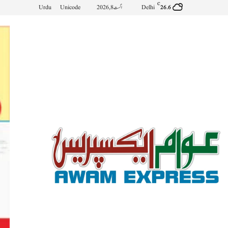
C
Delhi
اگست 8, 2026
Unicode
Urdu
26.6