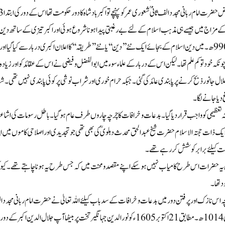
رت امام ربانی مجدد الف ثانیؒ شعوری عمر کو پہنچے تو اکبر باد شاہ کا دور حکومت تھااس کے دور کی ابتدا 963ھ۔ 1556ء سے ہوئی اورانتہا1014ھ۔1605ء میں ہوئی۔
کے مزاج میں جیسے ہی مذہب اسلام کے لئے بے رغبتی پیدا ہونا شروع ہوئی اور اکبر تیزی کے ساتھ
چونکہ خود تو کم علم تھا۔لیکن اس کے دربار کے علماء سوء میں ابو الفضل و فیضی نے اس کے عقائد کو اور 
لال جانور ذبح کرنے پر پابندی عائد کی گئی۔جبکہ حرام خوری اور شراب نوشی پر کو ئی پابندی نہیں تھی۔شعائ
دیا جانے لگا۔
 تعظیمی کوواجب قرار دیا گیا۔بدعات و خرافات کا چرچہ چاروں طرف عام ہو گیا۔باطل رسومات کی اشا
ک ذات حجتہ الاسلام حضرت شیخ عبد الحق محدث دہلویؒ کی بھی تھی جوتجدیدی اوراصلاحی کاموں میں اپنا 
 کیلئے برابر کو شش کر رہے تھے۔
یہ حضرات اس طرح کامیاب نہیں ہو سکے اپنے مقصد ومحنت میں کہ جس طرح یہ ہو نا چا ہتے تھے۔ کیونکہ 
 تھا۔
الثانی 1014ھ۔مطابق 21اکتوبر1605ء کونورالدین جہانگیر تخت پر بیٹھاآپ ج