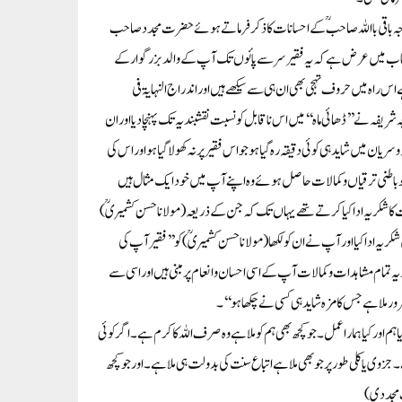
اجہ باقی بااللہ صاحبؒ کے احسانات کا ذکر فرماتے ہوئے حضرت مجدد صاحب
ی جناب میں عرض ہے کہ یہ فقیر سر سے پائوں تک آپ کے والد بزرگوار کے
اہ میں حروف تہجی بھی ان ہی سے سیکھے ہیں اور اندراج النہایۃفی
یفہ نے ’’ڈھائی ماہ‘‘میں اس ناقابل کو نسبت نقشبندیہ تک پہنچا دیا اور ان
 میں شاید ہی کوئی دقیقہ رہ گیا ہو جو اس فقیر پر نہ کھولا گیا ہو اوراس کی
باطنی ترقیاں وکمالات حاصل ہوئے وہ اپنے آپ میں خود ایک مثال ہیں
ت کا شکریہ ادا کیا کرتے تھے یہاں تک کہ جن کے ذریعہ(مولا ناحسن کشمیریؒ)
یہ ادا کیا اور آپ نے ان کو لکھا(مولانا حسن کشمیریؒ) کو’’فقیر آپ کی
 تمام مشاہدات و کمالات آپ کے اسی احسان و انعام پر مبنی ہیں اور اسی سے
ر ملا ہے جس کا مزہ شاید ہی کسی نے چکھا ہو‘‘۔
 اور کیا ہمارا عمل۔جو کچھ بھی ہم کو ملا ہے وہ صرف اللہ کا کرم ہے۔اگر کوئی
۔جزوی یا کلی طور پر جو بھی ملا ہے اتباع سنت کی بدولت ہی ملا ہے۔اور جو کچھ
ک مجددی)