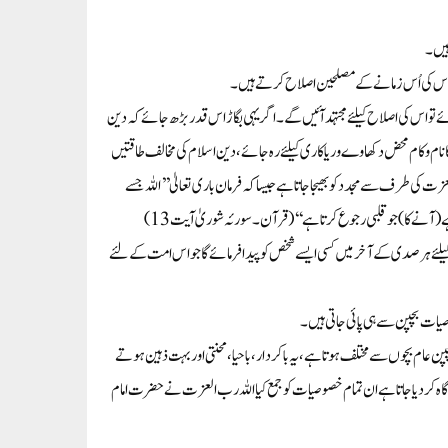
ہیں۔
 اس کی اُس زمانے کے مصلحین اصلاح کرتے ہیں۔
تو اس کی اصلاح کیلئے مجتہد آئیں گے۔ اگر یہی بگاڑ اس قدر بڑھ جائے کہ دین
انام و کام محض دکھاوے وریاکاری کیلئے رہ جائے،دین اسلام کی مخالف طاقتیں
ت کی طرف سے مجدد کو بھیجاجاتا ہے جیسا کہ فرمان باری تعالیٰ ’’اللہ جسے
(آنے کا)جو قلبی رجوع کرتا ہے‘‘(قرآن۔سورئہ شوریٰ آیت 13)
 کیلئے ہر صدی کے آخر میں کسی ایسے شخص کو پیدا فرمائے گاجو اس امت کے لئے
صوصیات بچپن سے ہی پائی جاتی ہیں۔
بچپن عام بچوں سے مختلف ہوتا ہے،یہ باکردار،باحیا،محنتی اور بہت ذہین ہوتے
 کر دیا جاتا ہے ان تمام خصوصیات کو جمع کیا اللہ رب العزت نے حضرت امام