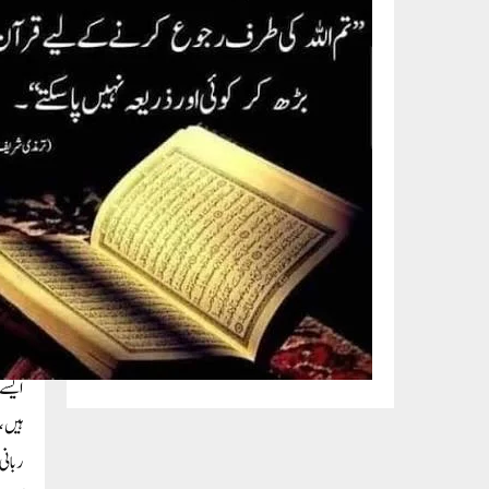
مذکور
امت م
اگریہ
کی قد
بہت ط
چاہتا
حضرت 
اس کے
ان نا
ایسے 
ہیں،خ
ربانی