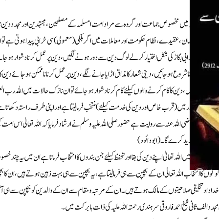
ہ آیت کریمہ میں مخصوص جماعت اور گروہ سے مرادامت امسلمہ کے مصلحین،مجتہدین اور مجدددین 
سلمہ کے ایمان،عقیدے،نظام حکومت اور معاملات میں اگر ہلکی(معمولی)سی خرابی پیدا ہوتی ہے تو
 معمولی سی خرابی بگاڑ کی شکل اختیار کرلے لوگ دین سے دور ہونے لگیں،دین پر عمل کرنا دشوار ہوجائے 
ریں پامال ہونا شروع ہوجائیں،دینی شعارکا مذاق اڑایا جانے لگے،دین پر عمل کرناناممکن ہوجائے دین ک
اقتور ہوجائیں، دین کاکام کرنے والوں کیلئے کام کرنا دشوار ہوجائے تو ان نازک حالات میں اللہ رب العز
 ہے اپنے حضور میں (قرب خاص اوردین کی خدمت کیلئے)منتخب فرمالیتا ہے اور اپنی طرف راستہ دکھاتا ہے 
ابوہریرہ رضی اللہ عنہ سے روایت ہے حضور صلی اللہ علیہ وسلم نے ارشاد فرمایا کہ اللہ تعالیٰ اس امت
 دین کی تجدید کرے گا۔(ابودائود)
زک حالات میں اللہ تعالیٰ اپنے دین کی بقااورتحفظ کیلئے جن بندوں کاانتخاب فرماتا ہے ان میں یہ چند خ
لوگوں کا انتخاب اللہ تعالیٰ ان کے بچپن سے ہی فرمالیتا ہے،یہ بچپن سے ہی بہت ذہین ہوتے ہیں،ان کا 
داداد تخلیقی صلاحیتوں کے مالک ہوتے ہیں۔ان کے مرتبہ ومقام سے ان کے والدین کو بچپن سے ہی آگاہ
 مجدد الف ثانی شیخ احمدفاروقی سرہندی رحمتہ اللہ علیہ کی ذات بابرکت میں۔