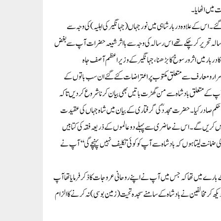
 میں اٹھایا۔
اس کے علاوہ دربار شاہی میں نور جہاں(جہانگیر کی اہلیہ)کی وجہ سے
الہ تحریر کر چکے تھے اس رسالہ کی وجہ سے بااثر شیعہ حضرات آپ سے بغض
 دربار میں اثر ورسوخ کا بڑھنا،جہانگیر کے وزیر اعظم آصف جاہ
اسرارومعارف سے متعلق مکتوب پر اعتراضات کئے گئے ان سب باتوں کے
ٓپ کے متعلق بادشاہ سے من گھڑت باتیں بھی بیان کرنا شروع کردیں تاکہ
ا حکم صادر کیا۔حضرت مجددؒ کی گرفتاری کے بیان میں شاہ جہاں کی عقیدت
 نہیں کریں گے۔اس نے حاضری سے پہلے دوعالموں کے ذریعہ فقہ کی کتابیں
 ضمانت لیتا ہوں کہ بادشاہ سے آپ کو کوئی تکلیف نہیں پہنچے گی‘‘آپ نے
ے میں تھا کہ جس میں آپ نے اپنے روحانی عروجات کا ذکر فرمایا تھاآپ
کھ کر مخالفین نے بادشاہ کے سامنے سجدہ تحیت(زمین بوسی)نہ کرنے کا الزام