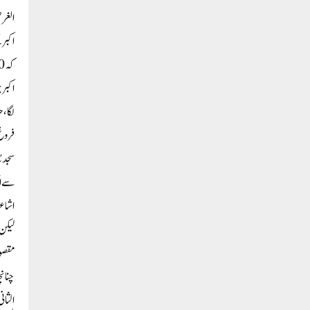
الغرض حض
اکبر 
کہ 990ھ۔میں دین اسلام کے بجائے ایک نئے’’دین‘‘یا نئے ’’طریقہ‘‘کا اعلان اکبری دربار سے کیا گیا اور اس نئے دین یا نئے طریقہ کو ’’دین الٰہی‘‘کے نام سے جانا گیا۔
اکبر 
لگا،ح
فروغ 
سجدئہ
سے ای
اشاعت
لیکن 
مقصود