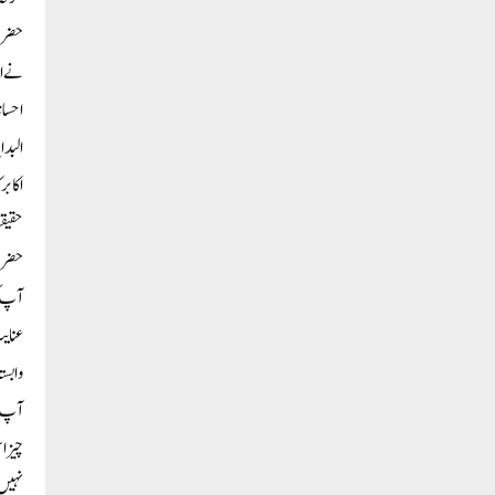
حضرت 
نے اپ
احسان
البدا
اکابر
حقیقت
حضرت 
آپ ک
عنایت
وابست
آپ ک
چیز ا
نہیں 