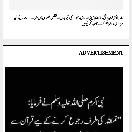
عالمہ ڈاکٹر نوہیرا شیخ، قائد ایم ای پی ازدواجی، صحت کی دیکھ بھال اور تعلیمی شعبوں میں ضرورت مندوں کو غیر
متزلزل مدد فراہم کرنے کا عہد کرتی ہیں
ADVERTISEMENT