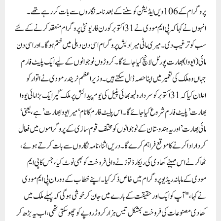
پروگرام کے 106 ویں ایڈیشن کو سننے کے بعد نامہ نگاروں سے بات کر رہے تھے۔
انہوں نے کہا کہ پی ایم مودی نے 31 اکتوبر کو رن فار یونٹی پروگرام منعقد کرنے کے لئے
سب کو ترغیب دی۔ میری ماٹی میرا دیش پروگرام اسی دن دہلی میں ختم ہوگا۔ اور اسی دن
مائی(ا یووا) بھارت پورٹل لانچ کیا جائے گا۔ کروڑوں نوجوانوں کے لیے ایک پلیٹ فارم
جہاں وہ ملک کی تعمیر میں اپنا حصہ ڈال سکتے ہیں۔ وزیر اعظم نریندر مودی نے اتوار کو
اعلان کیا کہ 31 اکتوبر کو سردار ولبھ بھائی پٹیل کی یوم پیدائش پر ملک گیر ایک بڑا مائی یووا
بھارت’ پلیٹ فارم شروع کیا جائے گا۔اس پلیٹ فارم کا نام ‘ میرا یووا بھارت’ ہے، یعنی ‘
مائی بھارت’ اور یہ ہندوستان کے نوجوانوں کو مختلف قوم سازی کے پروگراموں میں فعال
کردار ادا کرنے کا موقع فراہم کرے گا۔ دریں اثنا، نامہ نگاروں سے بات کرتے ہوئے،
ٹھاکر نے اس مہینے کھادی کی ریکارڈ توڑنے والی فروخت کو بھی نوٹ کیا، جس کا پی ایم
مودی کے ماہانہ ریڈیو پروگرام میں خاص ذکر کیا۔اپنے خطاب کے دوران پی ایم مودی
نے کہا، "آپ کو ایک اور حقیقت کے بارے میں جان کر خوشی ہوگی کہ پہلے ملک میں
کھادی مصنوعات کی فروخت بمشکل تیس ہزار کروڑ روپے کو چھو سکتی تھی، اب یہ بڑھ کر