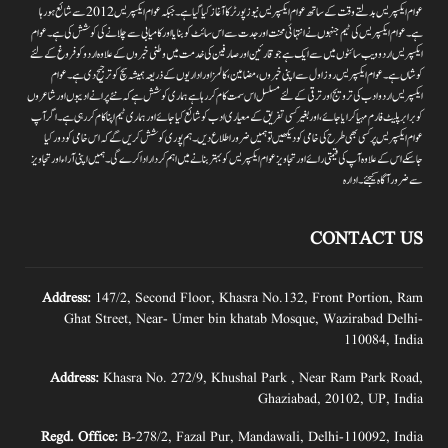
عوام ایکسپریس بدلتے وقت کے ساتھ عوام ایکسپریس نیوز پورٹر کا آغاز کیا گیا ہے۔جبکہ عوام ایکسپریس 2012سے شائع ہورہا
ہے۔ عوام ایکسپریس کی ٹیم جنہوں نے انتہائی محنت اور جدت سے اس سائٹ کو بنایا اور کامیابی سے چلانے کی کوشش کی ہے۔عوام
ایکسپریس اردو ویب سائٹوں میں سے ایک ہے جو قارئین اور صارفین کی خدمت میں وطنی خبروں کے علاوہ اردو کو فروغ کے لئے
کوشاں ہے۔عوام ایکسپریس روز اول سے اپنی خبروں ،مضامین ،کالمز اور اداریوں کے ذریعہ ہمیشہ سچ کو ترجیح دی ہے۔عوام
ایکسپریس اردو ادب کی ترویج اور ترقی کے لئے مسلسل اس سمت کام کر رہا ہے ہماری کوشش ہے کہ نئے پرانے ادیبوں اور شاعروں
کو برابر پلیٹ فارم مہیا کرایا جائے،اور بغیر کسی تفریق کے معیاری ادب کو شائع کیا جائے اور ہماری ٹیم اپنا کام کر رہی ہے۔اگر آپ
عوام ایکسپریس پر کسی بھی طرح کی خامی کو دیکھیں تو ہمیں ضرور اطلاع دیں۔ہم پوری کوشش کریں گے کہ اس خامی کو دور کیا
جاسکے اس کے علاوہ آپ کی قیمتی رائے اور تجاویز عوام ایکسپریس کو بہتر بنانے میں اہم کردار اداکرے گی۔ہمیں اپنی آراءاور تجاویز
سے ضرور آگاہ کیجئے۔ ادارہ
CONTACT US
Address:
147/2, Second Floor, Khasra No.132, Front Portion, Ram
Ghat Street, Near- Umer bin khatab Mosque, Wazirabad Delhi-
110084, India
Address:
Khasra No. 272/9, Khushal Park , Near Ram Park Road,
Ghaziabad, 20102, UP, India
Regd. Office:
B-278/2, Fazal Pur, Mandawali, Delhi-110092, India