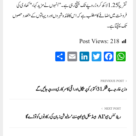
تقریباً 1.25 لاکھ کروڑ روپے تک پہنچ رہی ہے۔” انہوں نے مزید کہا، "کھادی کی
فروخت میں اضافے کا مطلب ہے کہ اس کا فائدہ شہروں اور دیہاتوں کے متعدد حصوں
تک پہنچتا ہے۔
Post Views:
218
S
E
Li
T
Fa
W
ha
m
nk
wi
ce
ha
re
ail
ed
tte
bo
ts
In
r
ok
A
PREVIOUS POST
وزیر خارجہ جے شنکر 31 اکتوبر کو پرتگال اور اٹلی کا سرکاری دورہ پر جائیں گے
pp
NEXT POST
ریلائنس جیو ’AI بیسڈ سکل ڈیولیپمنٹ ‘ سالیوشن زبان کی رکاوٹوں کو توڑ ے گا