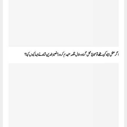
اگر مغل تباہ کن تھے تو ‘تاج محل گرا دو، لال قلعہ منہدم کر دو! نصیر الدین شاہ نے ایسا کیوں کہا؟