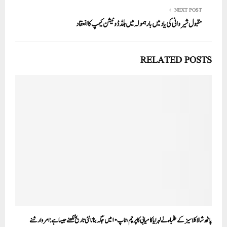
NEXT POST
مقبول شیروانی کی یاد میں بارہمولہ میں بلڈ ڈونیشن کیمپ کا انعقاد
RELATED POSTS
پاٹھ شالا کلاسیز کے طلباء نے لہرایا کامیابی کا پرچم، ٹاپ ۱۰ میں جگہ بنانا نئی تاریخ لکھنے جیسا ہے: امر وارشنے