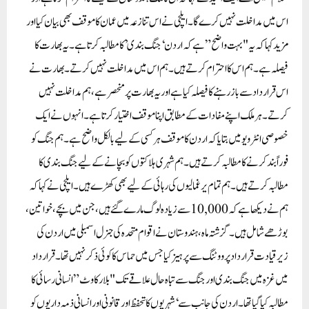
اس میں مداخلت نہیں کرے گا۔ ایلچی نے اس تنازعہ میں عمان کا موقف بھی بیان کیا اور
مزید کہا کہ یہ "بہت واضح” ہے کہ اردن ‘جنگ بندی’ کا مطالبہ کرتا ہے۔ یہ بھارت کا
فیصلہ ہے۔ ہم اس کا احترام کرتے ہیں۔ ہم اس میں مداخلت نہیں کرتے۔ بھارت نے
اس قرارداد سے باز رہنے کا فیصلہ کیا ہے اور یہ بھارت پر منحصر ہے، ہم مداخلت نہیں
کرتے۔ ہر ملک اپنے مفادات کے مطابق اپنا موقف اختیار کرتا ہے۔ انہوں نے ایک
خصوصی انٹر ویو میں بتایا کہ اردن کا موقف ہر کسی کے لیے بالکل واضح ہے۔ ہم جنگ کو
فوراً بند کرنے کا مطالبہ کرتے ہیں۔ ہم شہری ہلاکتوں کو بچانے کے لیے جنگ بندی کا
مطالبہ کرتے ہیں۔ ہم تمام یرغمالیوں کی رہائی کے لیے بھی کھڑے ہیں۔ ایلچی نے کہا کہ
ہم نے دیکھا ہے کہ 10,000 سے زیادہ لوگ مارے گئے ہیں، جن میں بچے، خواتین،
بوڑھے شامل ہیں۔گزشتہ ماہ، ہندوستان نے اقوام متحدہ کی جنرل اسمبلی میں اردن کی
زیرقیادت قرارداد پر ووٹنگ سے پرہیز کیا جس میں حماس کا کوئی ذکر نہیں تھا۔ قرارداد
میں غزہ میں جنگ بندی اور جنگ سے تباہ حال علاقے تک "بلا رکاوٹ” انسانی رسائی کا
مطالبہ کیا گیا تھا۔اردن کی جانب سے ‘ شہریوں کا تحفظ اور قانونی اور انسانی ذمہ داریوں کو