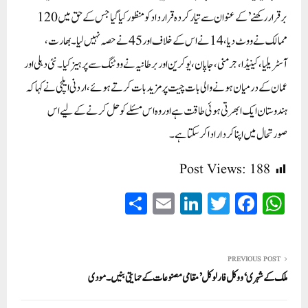
برقرار رکھنے’ کے عنوان سے تیار کردہ قرارداد کو منظور کیا گیا جس کے حق میں 120
ممالک نے ووٹ دیا، 14 نے اس کے خلاف اور 45 نے حصہ نہیں لیا۔ بھارت،
آسٹریلیا، کینیڈا، جرمنی، جاپان، یوکرین اور برطانیہ نے ووٹنگ سے پرہیز کیا۔ نئی دہلی اور
عمان کے درمیان ہونے والی بات چیت پر مزید بات کرتے ہوئے، اردنی ایلچی نے کہا کہ
ہندوستان ایک ابھرتی ہوئی طاقت ہے اور وہ اس مسئلے کو حل کرنے کے لیے اس
صورتحال میں اپنا کردار ادا کر سکتا ہے۔
Post Views:
188
S
E
Li
T
Fa
W
ha
m
nk
wi
ce
ha
re
ail
ed
tte
bo
ts
In
r
ok
A
PREVIOUS POST
ملک کے شہری ‘ووکل فار لوکل’ مقامی مصنوعات کے حمایتی بنیں۔ مودی
pp