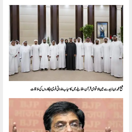
شیخ محمد بن زاید سے بین الاقوامی قرآن مقابلے میں کامیاب اماراتی فوجی اہلکاروں کی ملاقات