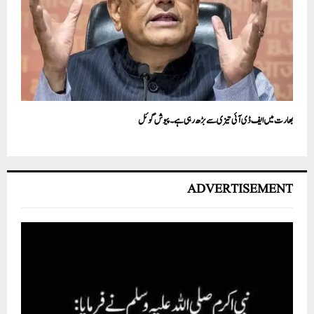
بھارت میں ایف ڈی آئی تیزی سے بڑھ رہی ہے۔ پیوش گوئل
ADVERTISEMENT