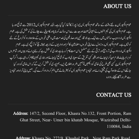
ABOUT US
عوام ایکسپریس بدلتے وقت کے ساتھ عوام ایکسپریس نیوز پورٹر کا آغاز کیا گیا ہے۔جبکہ عوام ایکسپریس 2012سے شائع ہورہا
ہے۔ عوام ایکسپریس کی ٹیم جنہوں نے انتہائی محنت اور جدت سے اس سائٹ کو بنایا اور کامیابی سے چلانے کی کوشش کی ہے۔عوام
ایکسپریس اردو ویب سائٹوں میں سے ایک ہے جو قارئین اور صارفین کی خدمت میں وطنی خبروں کے علاوہ اردو کو فروغ کے لئے
کوشاں ہے۔عوام ایکسپریس روز اول سے اپنی خبروں ،مضامین ،کالمز اور اداریوں کے ذریعہ ہمیشہ سچ کو ترجیح دی ہے۔عوام
ایکسپریس اردو ادب کی ترویج اور ترقی کے لئے مسلسل اس سمت کام کر رہا ہے ہماری کوشش ہے کہ نئے پرانے ادیبوں اور شاعروں
کو برابر پلیٹ فارم مہیا کرایا جائے،اور بغیر کسی تفریق کے معیاری ادب کو شائع کیا جائے اور ہماری ٹیم اپنا کام کر رہی ہے۔اگر آپ
عوام ایکسپریس پر کسی بھی طرح کی خامی کو دیکھیں تو ہمیں ضرور اطلاع دیں۔ہم پوری کوشش کریں گے کہ اس خامی کو دور کیا
جاسکے اس کے علاوہ آپ کی قیمتی رائے اور تجاویز عوام ایکسپریس کو بہتر بنانے میں اہم کردار اداکرے گی۔ہمیں اپنی آراءاور تجاویز
سے ضرور آگاہ کیجئے۔ ادارہ
CONTACT US
Address:
147/2, Second Floor, Khasra No.132, Front Portion, Ram
Ghat Street, Near- Umer bin khatab Mosque, Wazirabad Delhi-
110084, India
Address:
Khasra No. 272/9, Khushal Park , Near Ram Park Road,