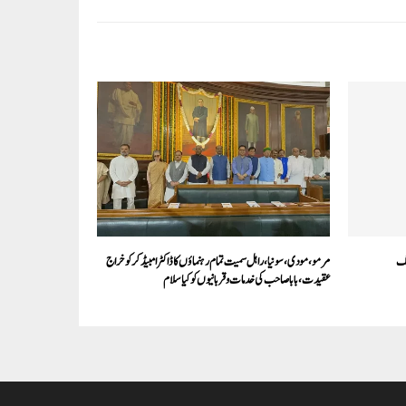
نگ
مرمو، مودی، سونیا، راہل سمیت تمام رہنماؤں کا ڈاکٹر امبیڈکر کو خراج
عقیدت، بابا صاحب کی خدمات و قربانیوں کو کیا سلام