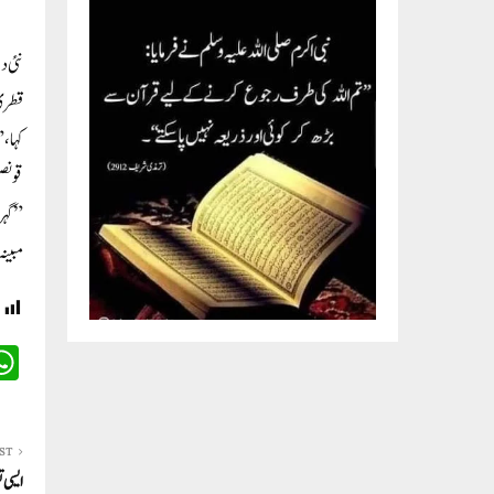
قطری 
”گہرا
مبینہ
ST
ایسی ت