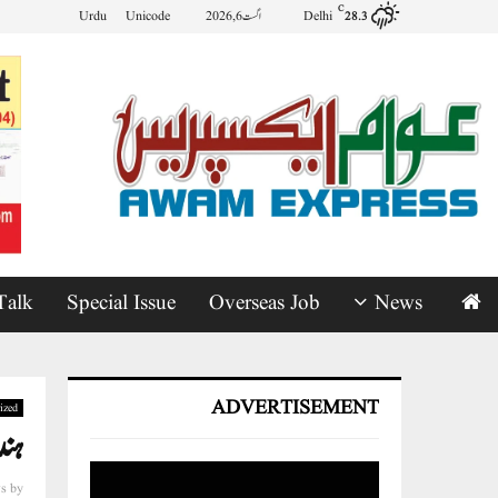
C
Delhi
اگست 6, 2026
Unicode
Urdu
28.3
Talk
Special Issue
Overseas Job
News
ADVERTISEMENT
ized
ہندوست
s
by