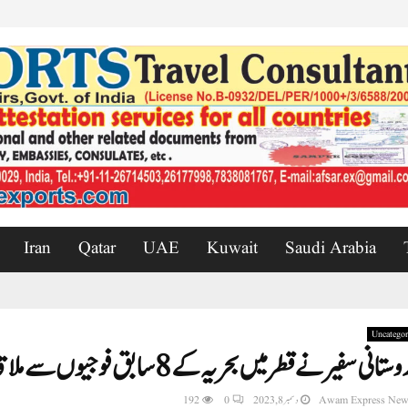
Iran
Qatar
UAE
Kuwait
Saudi Arabia
Uncategor
انی سفیر نے قطر میں بحریہ کے 8 سابق فوجیوں سے ملاقات کی۔ وزارت خارجہ
Awam Express New
دسمبر 8, 2023
0
192