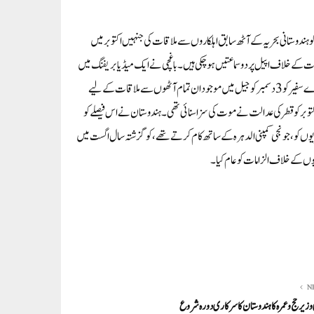
ر۔ ایم این این۔ وزارت خارجہ نے جمعرات کو بتایا کہ قطر میں ہندوستانی سفیر نے 3 دسمبر کو ہندوستانی بحریہ کے آٹھ سابق اہلکاروں سے ملاقات کی جنہیں اکتوبر میں
کے خلاف اپیل پر دو سماعتیں ہو چکی ہیں۔باغچی نے ایک میڈیا بریفنگ میں
کہا، ”ہم اس معاملے کی قریب سے پیروی کر رہے ہیں اور تمام قانونی اور قونصلر مدد فراہم کر رہے ہیں…ہمارے سفیر کو 3 دسمبر کو جیل میں موجود ان تمام آٹھوں سے ملاقات کے لیے
لر رسائی ملی۔’ ‘ہندوستانی شہریوں کو پہلے بھی قونصلر رسائی دی گئی تھی۔بحریہ کے سابق فوجیوں کو 26 اکتوبر کو قطر کی عدالت نے موت کی سزا سنائی تھی۔ ہندوستان نے اس فیصلے کو
شہریوں کو، جو نجی کمپنی الدہرہ کے ساتھ کام کرتے تھے، کو گزشتہ سال اگست میں
ریوں کے خلاف الزامات کو عام کیا۔
N
زیر حج و عمرہ کا ہندوستان کا سرکاری دورہ شروع