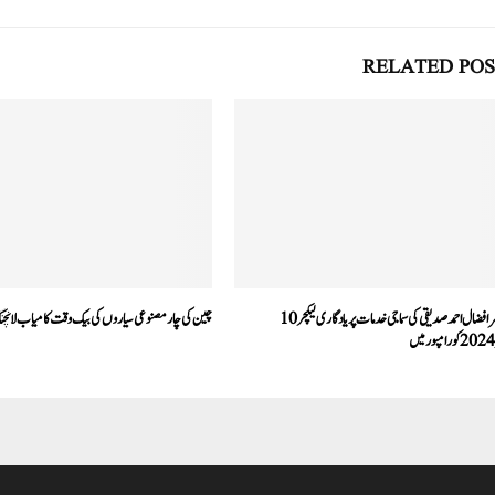
pp
RELATED POS
پروفیسر افضال احمد صدیقی کی سماجی خدمات پر یادگاری لیکچر10
⁠⁠⁠⁠⁠⁠⁠چین کی چارمصنوعی سیاروں کی بیک وقت کامیاب لانچ