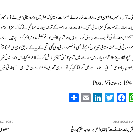
نئی دلی۔ 7؍دسمب
عدالت نے موت کی سزا سنائی تھی۔ وزارت خارجہ امورکے ترجمان ارندم باغچی نے کہا کہ سزائے موت 
قونص
” چونکا دینے والا قرار دیا اور اس معاملے میں تمام قانونی آپشنز تلاش کرنے کا عزم کیا۔ان ہندوستانی 
 طور پر جاسوسی کے ایک مقدمے میں گرفتار کیا گیا تھا۔نہ ہی قطری حکام اور نہ ہی نئی دہلی نے بھارتی شہ
Post Views:
194
S
E
Li
T
Fa
W
ha
m
nk
wi
ce
ha
re
ail
ed
tte
bo
ts
In
r
ok
A
EXT POST
PREVIOUS PO
قریبات منانے سے کیا فائدہ! تحریر:جاوید اختر بھارتی
سعودی و