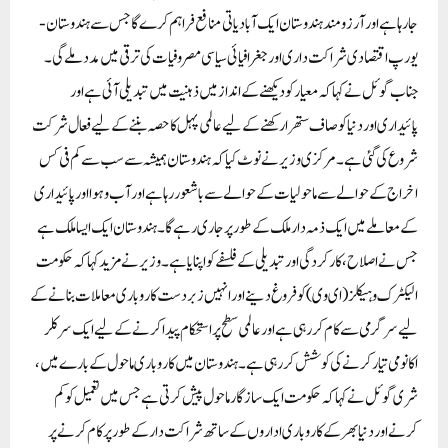
جا رہا ہے اور آرزو مند ہندوستان ایک آبادیاتی منافع فراہم کرے گا جس سے ہندوستان-
یورپ اقتصادی شراکت داری اور جغرافیائی سیاسی مصروفیات کی ترقی میں مدد ملے گی۔
جناب گوئل نے کہا کہ معیار کو دیکھنے کے انداز میں ذہنیت میں تبدیلی آئی ہے اور
پائیداری اور دنیا کو صاف ستھرا رکھنے کے لیے عالمی پہل کا حصہ بننے کے لیے فعال شرکت
شروع کی گئی ہے۔ مرکزی وزیر نے نوٹ کیا کہ ہندوستان ہمیشہ سے سب سے کم فی کس
اخراج کے حوالے سے ماحولیات کے حوالے سے باشعور رہا ہے اور آب و ہوا اور پائیداری
کے معاملے میں ایک ذمہ دار ملک کے طور پر جاری رہے گا۔ہندوستان ایک ایسا ملک ہے
جس نے اصلاح، کارکردگی اور تبدیلی کے فلسفے کو اپنایا ہے ۔ وزیر نے مزید کہا کہ حکومت
الیکٹرک وہیکلز (ای وی) کو فروغ دینے اور انہیں زبردست کاروباری معاملات بنانے کے
لیے سرگرمی سے کام کر رہی ہے اور عالمی سطح پر استحکام پیدا کرنے کے لیے ایک سرکلر
اکانومی تیار کرنے کی کوشش کر رہی ہے۔ہندوستان میں کاروباری ماحول کے بارے میں،
شری گوئل نے کہا کہ حکومت ایک سازگار ماحول پیش کرتی ہے جس میں تعمیل کو کم
کرنے اور دنیا بھر کے کاروباری اداروں کے ساتھ شراکت دار کے طور پر کام کرنے پر