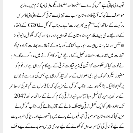
توجہ دی جاتی ہے جس کی مدد سے مضبوط اور مضبوط ریگولیٹری میکانزم ہیں۔ وزیر
موصوف نے کہا کہ آج کا ہندوستان سب سے تیزی سے ترقی کرنے والی ای کامرس
مارکیٹ کے ساتھ ایک ’آتم نیر بھر بھارت‘ ہے۔جناب گوئل نے G20 کے انعقاد
کے ذریعے عالمی پلیٹ فارم پر ہندوستان کے تعاون پر زور دیا، اور کہا کہ گلوبل بائیو فیولز
الائنس اور انڈیا-مڈل ایسٹ-یورپ اکنامک کوریڈور کے آغاز سے بھارت آزاد دنیا کو
تجارت میں شفاف اور منصفانہ کھیل کے ذریعے مل کر کام کرنے میں مدد کرے گا۔ وزیر
نے نوٹ کیا کہ حکومت خواتین کی زیر قیادت ترقی کے لیے کام کر رہی ہے اور قوم کو
مضبوط میکرو اکنامک بنیادی اصولوں کے ساتھ تیار کر رہی ہے جس کی مدد سے نوجوان
پرتیبھا کا ایک بڑا مجموعہ ہے۔ جناب گوئل نے مزید کہا کہ 30 سال سے کم عمر کی اوسط عمر
کے ساتھ پرامید نئی نسل، جامع اور پائیدار ترقی پر کام کرنے کے ساتھ ساتھ 2047
تک ہندوستان کو ایک مکمل ترقی یافتہ ملک بنانے کے قابل بنائے گی۔جناب گوئل نے
مزید کہا کہ ہندوستان موسمیاتی تبدیلیوں کے بارے میں باشعور ہے اور دنیا کی ضروریات
کے لیے توانائی کی نئی سرحدوں کو کھولنے کے لیے جاری پیرس معاہدے کے لیے وقف