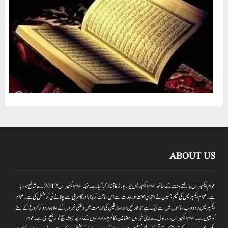
ABOUT US
عوام ایکسپریس بدلتے وقت کے ساتھ عوام ایکسپریس نیوز پورٹر کا آغاز کیا گیا ہے۔جبکہ عوام ایکسپریس 2012سے شائع ہورہا
ہے۔ عوام ایکسپریس کی ٹیم جنہوں نے انتہائی محنت اور جدت سے اس سائٹ کو بنایا اور کامیابی سے چلانے کی کوشش کی ہے۔عوام
ایکسپریس اردو ویب سائٹوں میں سے ایک ہے جو قارئین اور صارفین کی خدمت میں وطنی خبروں کے علاوہ اردو کو فروغ کے لئے
کوشاں ہے۔عوام ایکسپریس روز اول سے اپنی خبروں ،مضامین ،کالمز اور اداریوں کے ذریعہ ہمیشہ سچ کو ترجیح دی ہے۔عوام