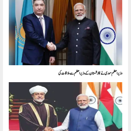
وزیر اعظم مودی نے قازقستان کے وزیر اعظم سے ملاقات کی