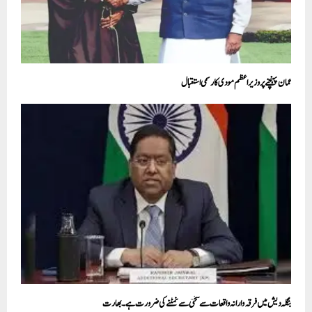
عمان پہنچنے پر وزیراعظم مودی کا رسمی استقبال
بنگلہ دیش میں فرقہ وارانہ واقعات سے سختی سے نمٹنے کی ضرورت ہے۔ بھارت