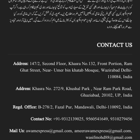
ایکسپریس اردو ادب کی ترویج اور ترقی کے لئے مسلسل اس سمت کام کر رہا ہے ہماری کوشش ہے کہ نئے پرانے ادیبوں اور شاعروں
کو برابر پلیٹ فارم مہیا کرایا جائے،اور بغیر کسی تفریق کے معیاری ادب کو شائع کیا جائے اور ہماری ٹیم اپنا کام کر رہی ہے۔اگر آپ
عوام ایکسپریس پر کسی بھی طرح کی خامی کو دیکھیں تو ہمیں ضرور اطلاع دیں۔ہم پوری کوشش کریں گے کہ اس خامی کو دور کیا
جاسکے اس کے علاوہ آپ کی قیمتی رائے اور تجاویز عوام ایکسپریس کو بہتر بنانے میں اہم کردار اداکرے گی۔ہمیں اپنی آراءاور تجاویز
سے ضرور آگاہ کیجئے۔ ادارہ
CONTACT US
Address:
147/2, Second Floor, Khasra No.132, Front Portion, Ram
Ghat Street, Near- Umer bin khatab Mosque, Wazirabad Delhi-
110084, India
Address:
Khasra No. 272/9, Khushal Park , Near Ram Park Road,
Ghaziabad, 20102, UP, India
Regd. Office:
B-278/2, Fazal Pur, Mandawali, Delhi-110092, India
Contact No:
+91-9312139025
,
9560541649
,
9310279456
Mail Us:
awamexpress@gmail.com
,
ameerawamexpress@gmail.com
,
wasifmohd88@gmail.com