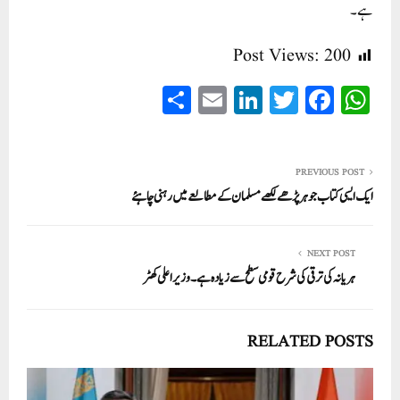
ہے۔
Post Views:
200
S
E
Li
T
Fa
W
ha
m
nk
wi
ce
ha
re
ail
ed
tte
bo
ts
In
r
ok
A
PREVIOUS POST
ایک ایسی کتاب جو ہر پڑھے لکھے مسلمان کے مطالعے میں رہنی چاہئے
pp
NEXT POST
ہریانہ کی ترقی کی شرح قومی سطح سے زیادہ ہے۔ وزیراعلی کھٹر
RELATED POSTS