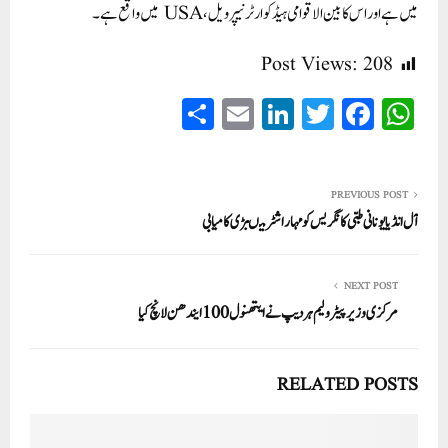
میں ہے اور اس کا بین الاقوامی ہیڈکوارٹر نیپرویل، USA میں واقع ہے۔
Post Views:
208
S
E
Li
T
Fa
W
ha
m
nk
wi
ce
ha
re
ail
ed
tte
bo
ts
In
r
ok
A
PREVIOUS POST
آل انڈیا یونانی طبی کانگریس کو مہاراشٹر میںبڑی کامیابی
pp
NEXT POST
مرکزی وزیر پیٹرولیم ہردیپ نے ایتھنول 100 ایندھن لانچ کیا
RELATED POSTS