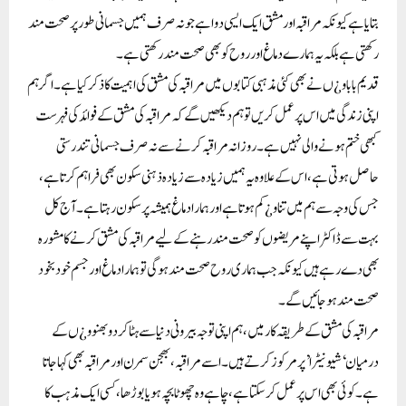
بتایا ہے کیونکہ مراقبہ اور مشق ایک ایسی دوا ہے جو نہ صرف ہمیں جسمانی طور پر صحت مند
رکھتی ہے بلکہ یہ ہمارے دماغ اور روح کو بھی صحت مند رکھتی ہے۔
قدیم باباو ¿ں نے بھی کئی مذہبی کتابوں میں مراقبہ کی مشق کی اہمیت کا ذکر کیا ہے۔ اگر ہم
اپنی زندگی میں اس پر عمل کریں تو ہم دیکھیں گے کہ مراقبہ کی مشق کے فوائد کی فہرست
کبھی ختم ہونے والی نہیں ہے۔ روزانہ مراقبہ کرنے سے نہ صرف جسمانی تندرستی
حاصل ہوتی ہے، اس کے علاوہ یہ ہمیں زیادہ سے زیادہ ذہنی سکون بھی فراہم کرتا ہے،
جس کی وجہ سے ہم میں تناو ¿ کم ہوتا ہے اور ہمارا دماغ ہمیشہ پرسکون رہتا ہے۔ آج کل
بہت سے ڈاکٹر اپنے مریضوں کو صحت مند رہنے کے لیے مراقبہ کی مشق کرنے کا مشورہ
بھی دے رہے ہیں کیونکہ جب ہماری روح صحت مند ہوگی تو ہمارا دماغ اور جسم خود بخود
صحت مند ہو جائیں گے۔
مراقبہ کی مشق کے طریقہ کار میں، ہم اپنی توجہ بیرونی دنیا سے ہٹا کر دو بھنوو ¿ں کے
درمیان ‘شیونیٹرا’ پر مرکوز کرتے ہیں۔ اسے مراقبہ، بھجن سمرن اور مراقبہ بھی کہا جاتا
ہے۔ کوئی بھی اس پر عمل کر سکتا ہے، چاہے وہ چھوٹا بچہ ہو یا بوڑھا، کسی ایک مذہب کا