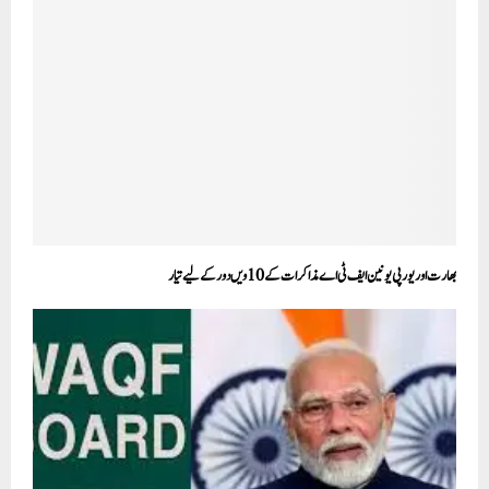
بھارت اوریورپی یونین ایف ٹی اے مذاکرات کے 10ویں دور کے لیے تیار