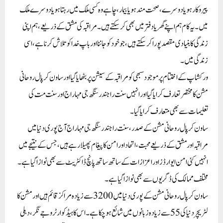
پیروکار ہو یا دوسرے، صحت مند ہو یا بیمار، چاہے وہ کسی ملک میں رہتا ہو یا دوسرے ملک
میں۔ یہ کام ہم اپنے گھر یا دفتر میں بھی کر سکتے ہیں۔ مراقبہ کی مشق کے ذریعے، ہم اپنی
زندگی کا بنیادی مقصد پورا کر سکتے ہیں، جو خود کو جاننا اور باپ خدا کو تلاش کرنا ہے، اسی
زندگی میں۔
ورکشاپ کے اختتام پر موجود سبھی کو مراقبہ کے سیشن پر بٹھایا گیا اور ساون کرپال روحانی
مشن کا مختصر تعارف کرایا گیا اور انہیں سنت راجندر سنگھ جی مہاراج اور سنت مت کی
تعلیمات سے بھی متعارف کرایا گیا۔
ساون کرپال روحانی مشن کے صدر، سنت راجندر سنگھ جی مہاراج آج پوری دنیا میں
مراقبہ اور مشق کے ذریعے محبت، اتحاد اور امن کا پیغام پھیلا رہے ہیں، جس کے نتیجے میں
انہیں کئی امن ایوارڈز اور اعزازات کے ساتھ ساتھ پانچ ڈاکٹریٹ سے بھی نوازا گیا ہے۔
مختلف ممالک کی ڈگریوں سے بھی نوازا گیا ہے۔
ساون کرپال روحانی مشن کے پوری دنیا میں 3200 سے زیادہ مراکز قائم ہیں اور مشن کا
لٹریچر دنیا کی 55 سے زیادہ زبانوں میں شائع ہو چکا ہے۔ اس کا ہیڈکوارٹر وجے نگر، دہلی