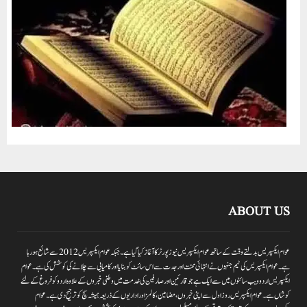
ABOUT US
عوام ایکسپریس بدلتے وقت کے ساتھ عوام ایکسپریس نیوز پورٹر کا آغاز کیا گیا ہے۔جبکہ عوام ایکسپریس 2012سے شائع ہورہا
ہے۔ عوام ایکسپریس کی ٹیم جنہوں نے انتہائی محنت اور جدت سے اس سائٹ کو بنایا اور کامیابی سے چلانے کی کوشش کی ہے۔عوام
ایکسپریس اردو ویب سائٹوں میں سے ایک ہے جو قارئین اور صارفین کی خدمت میں وطنی خبروں کے علاوہ اردو کو فروغ کے لئے
کوشاں ہے۔عوام ایکسپریس روز اول سے اپنی خبروں ،مضامین ،کالمز اور اداریوں کے ذریعہ ہمیشہ سچ کو ترجیح دی ہے۔عوام