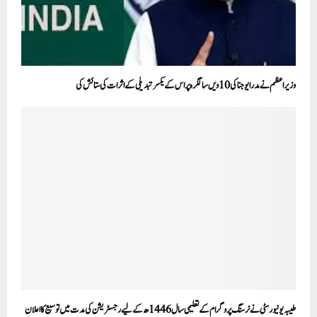
وزیر اعظم نے مدرا یوجنا کی 10 ویں سالگرہ پر اس کے یکسر تبدیلی کے اثرات کی ستائش کی
طیبہ یونیورسٹی نے نرسنگ پروگرام کے تعلیمی سال 1446ھ کے لیے رجسٹریشن کی مدت میں توسیع کا اعلان