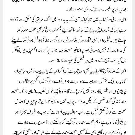
بھاٹیہ اور پروفیسر۔ وجے کمار بھی موجود تھے۔
اس روحانی ورکشاپ میں بتایا گیا کہ آج کے جدید دور میں لوگ مراقبہ کی مشق سے آگاہ ہو
رہے ہیں کیونکہ وہ اپنی روح کے ساتھ ساتھ اپنے جسم اور دماغ کو بھی صحت مند رکھنا
چاہتے ہیں۔ لیکن اس تیز رفتار زندگی، فاسد طرز زندگی اور ہماری بدلتی ہوئی کھانے پینے
کی عادات نے ہمیں جسمانی طور پر اتنا غیر صحت مند بنا دیا ہے کہ ہمارا جسم بیماریوں کا گھر
بن گیا ہے۔ آج کے دور میں ہر شخص کی طبیعت ناساز ہے۔
اس کے علاوہ آج کا انسان یہ بھی سوچ رہا ہے کہ اگر اس کے پاس پیسہ، زمین، جائیداد،
گاڑیاں، بینک بیلنس، اور ہیرے جواہرات ہوں تو اسے زندگی میں کبھی پریشانیوں،
پریشانیوں اور غموں کا سامنا نہیں کرنا پڑے گا اور وہ ایک خوش نصیب انسان ہوگا۔ صحت
مند زندگی گزار سکیں گے لیکن عام طور پر ایسا نہیں ہوتا کیونکہ ان تمام چیزوں کا ہماری
صحت سے کوئی تعلق نہیں ہے۔ اب سوال یہ پیدا ہوتا ہے کہ جب ہر طرف تناو ¿ اور
پریشانی کا ماحول ہے تو ہم صحت مند زندگی کیسے گزار سکتے ہیں؟ صدیوں سے ہمارے
اولیاءکرام اور بزرگان دین نے ہمیں صحت مند رہنے کے لیے مراقبہ اور مشق کا طریقہ