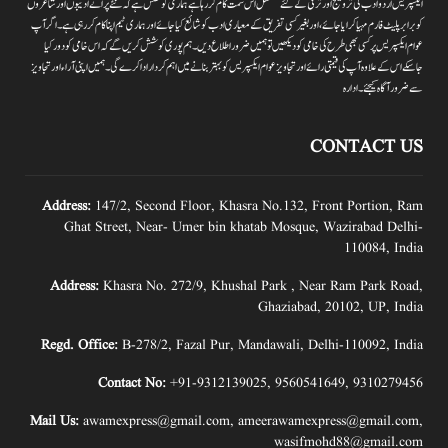
ایکسپریس اردو ادب کی ترویج اور ترقی کے لئے مسلسل اس سمت کام کر رہا ہے ہماری کوشش ہے کہ نئے پرانے ادیبوں اور شاعروں
کو برابر پلیٹ فارم مہیا کرایا جائے،اور بغیر کسی تفریق کے معیاری ادب کو شائع کیا جائے اور ہماری ٹیم اپنا کام کر رہی ہے۔اگر آپ
عوام ایکسپریس پر کسی بھی طرح کی خامی کو دیکھیں تو ہمیں ضرور اطلاع دیں۔ہم پوری کوشش کریں گے کہ اس خامی کو دور کیا
جاسکے اس کے علاوہ آپ کی قیمتی رائے اور تجاویز عوام ایکسپریس کو بہتر بنانے میں اہم کردار اداکرے گی۔ہمیں اپنی آراءاور تجاویز
سے ضرور آگاہ کیجئے۔ ادارہ
CONTACT US
Address:
147/2, Second Floor, Khasra No.132, Front Portion, Ram
Ghat Street, Near- Umer bin khatab Mosque, Wazirabad Delhi-
110084, India
Address:
Khasra No. 272/9, Khushal Park , Near Ram Park Road,
Ghaziabad, 20102, UP, India
Regd. Office:
B-278/2, Fazal Pur, Mandawali, Delhi-110092, India
Contact No:
+91-9312139025
,
9560541649
,
9310279456
Mail Us:
awamexpress@gmail.com
,
ameerawamexpress@gmail.com
,
wasifmohd88@gmail.com