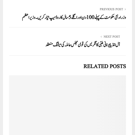
re
ail
ed
tte
bo
ts
In
r
ok
A
PREVIOUS POST
وزراء نئی حکومت کے پہلے 100 دن اور اگلے 5 سال کا روڈ میپ تیار کریں۔ وزیراعظم
pp
NEXT POST
آل انڈیا یونانی طبّی کانگریس کی قومی مجلس عاملہ کی میٹنگ منعقد
RELATED POSTS