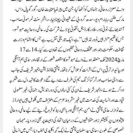
والے معزز روحانی رہنماؤں کو اکٹھا کیا، جن میں پیر ضیا عنایت خان، گور گوپال داس،
مارک ملٹن، بابا رام دیو، سدھ گرو، بی کے شیوانی، چینا جیار، راشٹرسنت نمرمونی صاحب،
آنند بھانٹے، ٹونی نادر، فادر کارڈینل انتھونی پولا نے شرکت کی۔عالمی روحانیت مہوتسو،
جس کا تھیم "انر پیس ٹو ورلڈ پیس” ہے، ایک تاریخی تقریب ہے جس کا اہتمام وزارت
ثقافت، حکومت ہند، اور مختلف روحانی تنظیموں کے تعاون سے کیا ۔ 14 سے 17
مارچ 2024 تک منعقد ہونے والے مہوتسو کا مقصد شعور کے ارتقاء اور سماجی ہم آہنگی
اور پائیدار ترقی پر اس کے اثرات کو تلاش کرنا تھا۔چشتی فاؤنڈیشن اجمیر شریف کی جانب
سے داجی صاحب اور آرگنائزنگ ٹیم کی طرف سے دیے گئے دعوت کا تہہ دل سے شکریہ
ادا کرتے ہوئے، اجمیر شریف نے ان کی کئی سالوں کی دور اندیش رہنمائی، غیر معمولی
قیادت اور انسانیت کی خدمت میں غیر مشروط عزم کے اعتراف میں گلوبل پیس ایوارڈز
سے نوازا۔ حاجی چشتی نے امن، ہم آہنگی اور باہمی ربط کو فروغ دینے کے لیے عالمی روحانی
پیشواوں، پریکٹیشنرز اور متلاشیوں کے درمیان اتحاد کی اہمیت پر بھی زور دیا۔مہمان
خصوصی کے طور پر، حاجی سید سلمان چشتی نے ایک گہرا کلیدی خطبہ دیا، جس میں انسانی