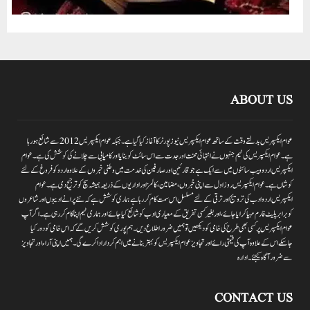
ABOUT US
عوام ایکسپریس بدلتے وقت کے ساتھ عوام ایکسپریس نیوز پورٹر کا آغاز کیا گیا ہے۔جبکہ عوام ایکسپریس 2012سے شائع ہورہا
ہے۔ عوام ایکسپریس کی ٹیم جنہوں نے انتہائی محنت اور جدت سے اس سائٹ کو بنایا اور کامیابی سے چلانے کی کوشش کی ہے۔عوام
ایکسپریس اردو ویب سائٹوں میں سے ایک ہے جو قارئین اور صارفین کی خدمت میں وطنی خبروں کے علاوہ اردو کو فروغ کے لئے
کوشاں ہے۔عوام ایکسپریس روز اول سے اپنی خبروں ،مضامین ،کالمز اور اداریوں کے ذریعہ ہمیشہ سچ کو ترجیح دی ہے۔عوام
ایکسپریس اردو ادب کی ترویج اور ترقی کے لئے مسلسل اس سمت کام کر رہا ہے ہماری کوشش ہے کہ نئے پرانے ادیبوں اور شاعروں
کو برابر پلیٹ فارم مہیا کرایا جائے،اور بغیر کسی تفریق کے معیاری ادب کو شائع کیا جائے اور ہماری ٹیم اپنا کام کر رہی ہے۔اگر آپ
عوام ایکسپریس پر کسی بھی طرح کی خامی کو دیکھیں تو ہمیں ضرور اطلاع دیں۔ہم پوری کوشش کریں گے کہ اس خامی کو دور کیا
جاسکے اس کے علاوہ آپ کی قیمتی رائے اور تجاویز عوام ایکسپریس کو بہتر بنانے میں اہم کردار اداکرے گی۔ہمیں اپنی آراءاور تجاویز
سے ضرور آگاہ کیجئے۔ ادارہ
CONTACT US