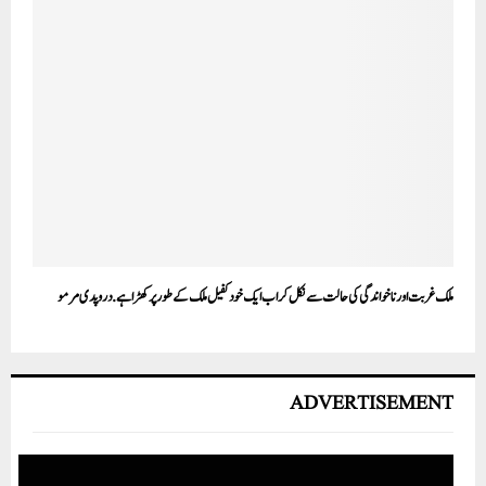
ملک غربت اور ناخواندگی کی حالت سے نکل کر اب ایک خود کفیل ملک کے طور پر کھڑا ہے. دروپدی مرمو
ADVERTISEMENT