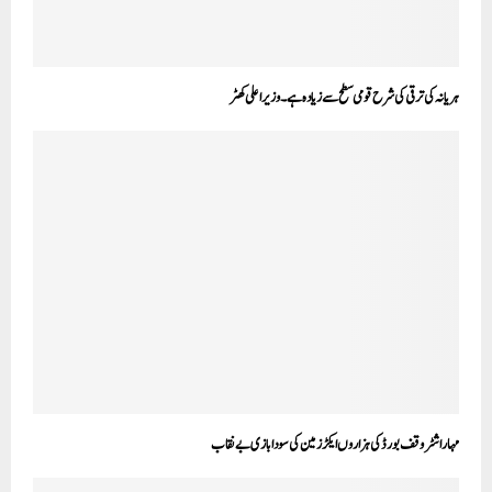
ہریانہ کی ترقی کی شرح قومی سطح سے زیادہ ہے۔ وزیراعلی کھٹر
مہاراشٹر وقف بورڈ کی ہزاروں ایکڑ زمین کی سودا بازی بے نقاب