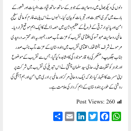
دلوں کی دیکھ بھال میں روحانیت کے جوہر کے ساتھ ساتھ قیادت، الہیات اور شعور کے
بارے میں گہری بصیرت اور تجربات کو بیان کیا۔ انہوں نے اس پلیٹ فارم کو عالمی سطح پر
امن اور پائیدار ترقی کے فروغ کے عظیم وژن میں حصہ ڈالنے کا ایک اہم موقع قرار دیا۔
عالمی روحانیت مہوتسو کی افتتاحی تقریب کو عزت مآب صدر جمہوریہ ہند محترمہ دروپدی
مرمو نے شرف بخشا تھا۔اختتامی تقریب میں ہندوستان کے عزت مآب نائب صدر
جناب جگدیپ دھنکھر کی باوقار موجودگی کا مشاہدہ کیا گیا، جس سے تقریب کے موضوع
اور جوہر کو تقویت ملی۔حاجی سید سلمان چشتی نے اس تبدیلی کی تقریب میں شرکت پر
اپنی مسرت کا اظہار کیا، جو کہ ایک روحانی مرکز اور عالمی برادری میں امن اور ہم آہنگی کی
روشنی کے طور پر ہندوستان کے اہم کردار کی علامت ہے۔
Post Views:
260
S
E
Li
T
Fa
W
ha
m
nk
wi
ce
ha