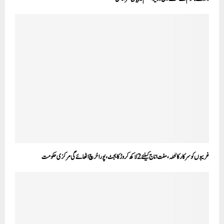
غریبوں کو سرکار کا تحفہ، مفت اناج کیلئے 2 لاکھ کروڑ کا بجٹ، پورا خرچ اٹھائے گی مرکزی حکومت