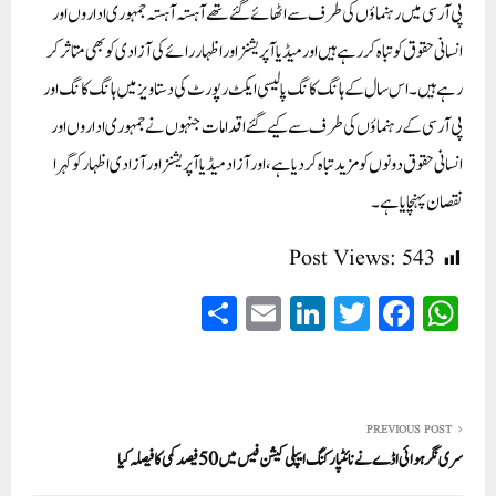
پی آر سی میں رہنماؤں کی طرف سے اٹھائے گئے تھے آہستہ آہستہ جمہوری اداروں اور
انسانی حقوق کو تباہ کر رہے ہیں اور میڈیا آپریشنز اور اظہار رائے کی آزادی کو بھی متاثر کر
رہے ہیں۔ اس سال کے ہانگ کانگ پالیسی ایکٹ رپورٹ کی دستاویز میں ہانگ کانگ اور
پی آر سی کے رہنماؤں کی طرف سے کیے گئے اقدامات جنہوں نے جمہوری اداروں اور
انسانی حقوق دونوں کو مزید تباہ کر دیا ہے، اور آزاد میڈیا آپریشنز اور آزادی اظہار کو گہرا
نقصان پہنچایا ہے۔
Post Views:
543
S
E
Li
T
Fa
W
ha
m
nk
wi
ce
ha
re
ail
ed
tte
bo
ts
In
r
ok
A
PREVIOUS POST
pp
سری نگر ہوائی اڈے نے نائٹپارکنگ ایپلی کیشن فیس میں 50 فیصد کمی کا فیصلہ کیا