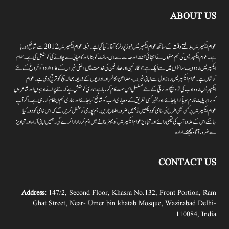
ABOUT US
عوام ایکسپریس بدلتے وقت کے ساتھ عوام ایکسپریس نیوز پورٹر کا آغاز کیا گیا ہے۔جبکہ عوام ایکسپریس 2012سے شائع ہورہا
ہے۔ عوام ایکسپریس کی ٹیم جنہوں نے انتہائی محنت اور جدت سے اس سائٹ کو بنایا اور کامیابی سے چلانے کی کوشش کی ہے۔عوام
ایکسپریس اردو ویب سائٹوں میں سے ایک ہے جو قارئین اور صارفین کی خدمت میں وطنی خبروں کے علاوہ اردو کو فروغ کے لئے
کوشاں ہے۔عوام ایکسپریس روز اول سے اپنی خبروں ،مضامین ،کالمز اور اداریوں کے ذریعہ ہمیشہ سچ کو ترجیح دی ہے۔عوام
ایکسپریس اردو ادب کی ترویج اور ترقی کے لئے مسلسل اس سمت کام کر رہا ہے ہماری کوشش ہے کہ نئے پرانے ادیبوں اور شاعروں
کو برابر پلیٹ فارم مہیا کرایا جائے،اور بغیر کسی تفریق کے معیاری ادب کو شائع کیا جائے اور ہماری ٹیم اپنا کام کر رہی ہے۔اگر آپ
عوام ایکسپریس پر کسی بھی طرح کی خامی کو دیکھیں تو ہمیں ضرور اطلاع دیں۔ہم پوری کوشش کریں گے کہ اس خامی کو دور کیا
جاسکے اس کے علاوہ آپ کی قیمتی رائے اور تجاویز عوام ایکسپریس کو بہتر بنانے میں اہم کردار اداکرے گی۔ہمیں اپنی آراءاور تجاویز
سے ضرور آگاہ کیجئے۔ ادارہ
CONTACT US
Address:
147/2, Second Floor, Khasra No.132, Front Portion, Ram
Ghat Street, Near- Umer bin khatab Mosque, Wazirabad Delhi-
110084, India