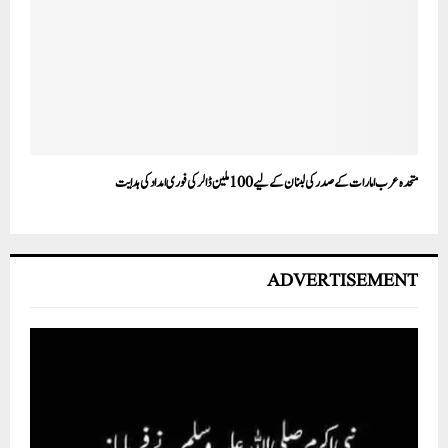
متحدہ عرب امارات کے صدر کی لبنان کے لیے 100 ملین ڈالر کی فوری امداد کی ہدایت
ADVERTISEMENT