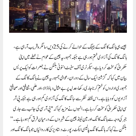
جیسے ہی ہانگ کانگ کے بیجنگ کے حوالے کرنے کی 25 ویں سالگرہ قریب آ رہی ہے،
ہانگ کانگ کی آزادی ختم ہو رہی ہے جبکہ جمہوریہ چین کے عوام نے خطے میں اپنی
حکمرانی کو سخت کر دیا ہے، سیکرٹری آف سٹیٹ انٹونی بلنکن نے جمعرات کو ایک پریس
بیان میں کہا کہ گزشتہ ایک سال کے دوران، عوامی جمہوریہ چین نے ہانگ کانگ کے
جمہوری اداروں کو ختم کرنا جاری رکھا، عدلیہ پر بے مثال دباؤ ڈالا، اور علمی، ثقافتی اور صحافتی
آزادیوں کو دبایا ہے ۔ اس نقطہ نظر سے، ہانگ کانگ کی آزادی کم ہو رہی ہے جبکہ پی آر
سی اپنی حکمرانی کو سخت کر رہا ہے۔ انہوں نے مزید کہا کہ "پی آر سی کی جانب سے جاری
جبر کی وجہ سے ہانگ کانگ اور مین لینڈ چین کے شہروں کے درمیان فرق کم ہو رہا ہے۔”
بلنکن نے کہا کہ ہانگ کانگ پالیسی ایکٹ رپورٹ دستاویز کی کارروائیاں جو ہانگ کانگ اور