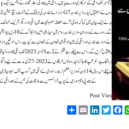
شنکر 24 سے 26 نومبر تک اٹلی کے سرکاری دورے پر ہیں۔ اٹلی میں بھارتی سفارتخانہ نے ایکس پر ا
خارجہ کے عہدیداروں نے استقبال کیا ۔ وزیر خارجہ G7 وزرائے خارجہ کی 
ہے۔وزارت خارجہ نے ایک بیان میں کہا کہ وہ جی 7 سے متعلقہ مصروفیات م
بات چیت کریں گے۔ دور
اسٹڈیز (ISPI) نے وزارت خارجہ اور اٹلی کی بین الاقوامی تعاون کے تعاون سے کیا ہے۔ اس موق
نئے احاطے کا بھی افتتاح کریں گے۔ اس
انتونیو تاجانی نے اسٹریٹجک پارٹنرشپ کا
کے بعد پی ایم مودی نے پوپ فرانسس سے ملاقات کی جس کے بعد اٹلی کے وزیر
Post Views:
173
S
E
Li
T
Fa
W
ha
m
nk
wi
ce
ha
re
ail
ed
tte
bo
ts