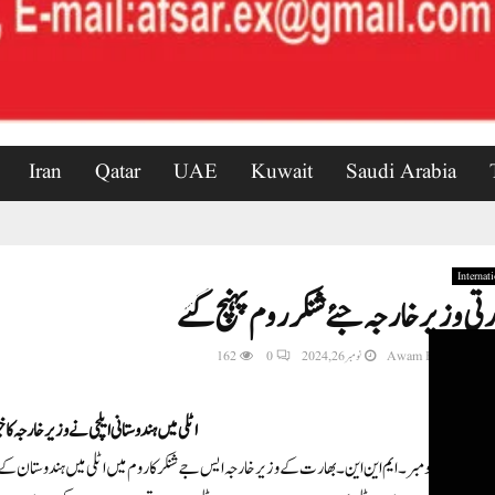
Iran
Qatar
UAE
Kuwait
Saudi Arabia
Internat
رتی وزیر خارجہ جئے شنکر روم پہنچ گئے
Awam Express New
نومبر 26, 2024
0
162
اٹلی میں ہندوستانی ایلچی نے وزیر خارجہ کا 
روم ۔ 24؍ نومبر۔ ایم این این۔ بھارت کے وزیر خارجہ ایس جے شنکر کا روم میں اٹلی میں ہندوستان