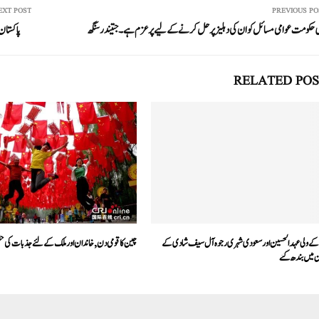
In
r
ok
A
EXT POST
PREVIOUS PO
حکومت عوامی مسائل کو ان کی دہلیز پر حل کرنے کے لیے پرعزم ہے۔ جتیند ر سنگھ
پاکستان 
pp
RELATED POS
کے ولی عہد الحسین اور سعودی شہری رجوہ آل سیف شادی کے
چین کا قومی دن, خاندان اور ملک کے لئے جذبات کی حقی
 میں بندھ گئے