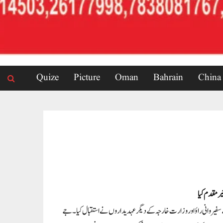
Quize
Picture
Oman
Bahrain
China
خیرمقدم کیا
 کے سفیر وانی راؤ اور وزارت خارجہ کے دیگر عہدیداروں نے استقبال کیا۔ جے