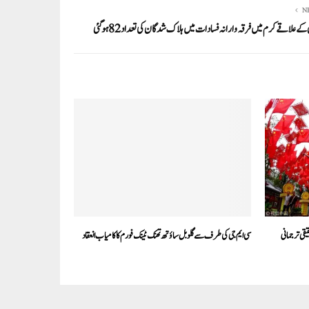
N
کے علاقے کرم میں فرقہ وارانہ فسادات میں ہلاک شدگان کی تعداد 82 ہوگئی
قی ترجمانی
سی ایم جی کی طرف سے گلوبل ساؤتھ تھنک ٹینک فورم کا کامیاب انعقاد