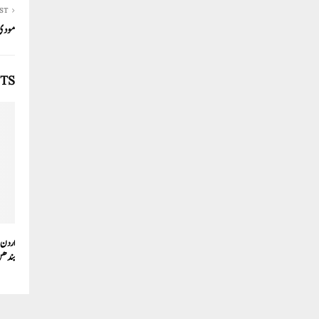
ST
مودی 
TS
اردن 
بندھن