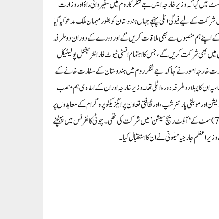
یک پوسٹ میں کہا کہ وزیر خارجہ ایس جے شنکر کا روم میں سفیر وانی راؤ اور وزارت
میٹنگ کے آؤٹ ریچ سیشن میں شرکت کے لیے فیوگی اٹلی پہنچے جہاں ہندوستان کو بطور مہمان ملک مدعو کیا گیا
یں اٹلی اور دیگر شریک ممالک کے اپنے ہم منصبوں سے بھی ملاقات کریں گے اور دورے کے دوران دو طرفہ
ے کے دوران، وزیر خارجہ روم میں میڈیٹیرینین ڈائیلاگ کے 10ویں ایڈیشن میں بھی شرکت کریں گے، جس کا اہتمام انسٹی ٹیوٹ فار انٹرنیشنل پولیٹیکل
ع پر وزارت خارجہ امور نے کہا کہ جے شنکر روم میں ہندوستان کے سفارت خانے کے
 سے پہلے جے شنکر نے 2 سے 3 نومبر 2023 تک اٹلی کا دورہ کیا تھا، یہ ان کا پہلا دو طرفہ دورہ اٹلی تھا۔ وزیر خارجہ اور ان کے اطالوی ہم منصب
 جائزہ لیا۔ دونوں فریقوں نے 2023-27 کی مدت کے لیے مائیگریشن اور موبلٹی پارٹنرشپ، اور ثقافتی تعاون پر ایگزیکٹو پروگرام کے معاہدوں پر
دستخط کیے۔ اس سے پہلے اس سال 14 جون کو وزیر اعظم نریندر مودی نے اٹلی میں گروپ آف سیون (جی 7) سمٹ کے ‘آؤٹ ریچ سیشن’ میں شرکت کی تھی۔ چوٹی کانفرنس میں پہنچنے
 اعظم جارجیا میلونی نے ان کا استقبال کیا۔