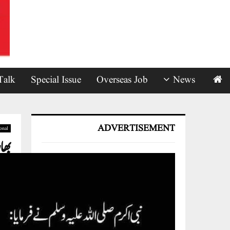
Talk
Special Issue
Overseas Job
News
ADVERTISEMENT
ional
بھا
s
by