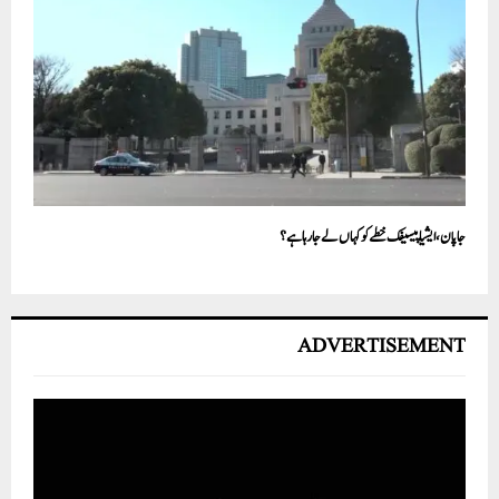
جاپان ، ایشیا پیسیفک خطے کو کہاں لے جا رہا ہے؟
ADVERTISEMENT