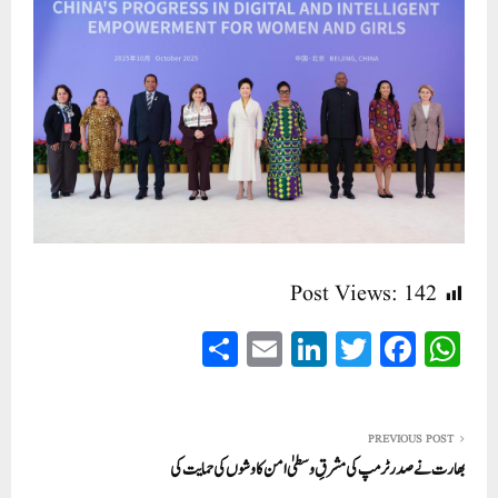
Post Views:
142
S
E
Li
T
Fa
W
ha
m
nk
wi
ce
ha
re
ail
ed
tte
bo
ts
In
r
ok
A
PREVIOUS POST
بھارت نے صدر ٹرمپ کی مشرقِ وسطیٰ امن کاوشوں کی حمایت کی
pp