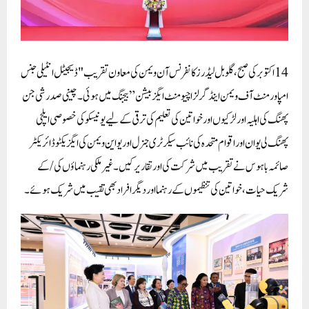
14 اکتوبر کی صبح، گلوبل لیڈرز کانفرنس آن ویمن کی معاون تقریب "ڈیجیٹل انٹیلی جنس
امپاورمنٹ آف ویمن اینڈ گرلز اچیومنٹ ایگزبیشن ” بیجنگ میں ہوئی۔چینی صدر شی جن
پھنگ کی اہلیہ اور لڑکیوں اور خواتین کی تعلیم کی ترقی کے لیے یونیسکو کی خصوصی ایلچی
پھنگ لی یوان اور اقوام متحدہ کی نائب سیکرٹری جنرل اور یو این ویمن کی ایگزیکٹو ڈائریکٹر
صائمہ باہوس نے تقریب میں شرکت کی اور تقاریر کیں۔ غیر ملکی رہنماؤں کی/کے
شریک حیات، خواتین کی تنظیموں کے رہنما اور دیگر افراد بھی تقیب میں شریک ہوئے۔