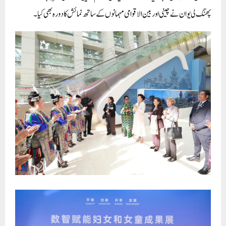
پھنگ لی یوان نے چینی اور بین الاقوامی مہمانوں کے ساتھ نمائش کا دورہ بھی کیا۔