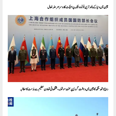
چین میں دنیا کے بلند ترین فوٹو وولٹک پراجیکٹ کا دوسرامرحلہ فعال
راج ناتھ سنگھ کا چین میں دہشت گردی پر سخت موقف، شنگھائی تعاون تنظیم سے مذمت کا مطالبہ