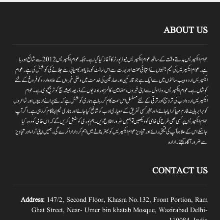
ABOUT US
عوام ایکسپریس بدلتے وقت کے ساتھ عوام ایکسپریس نیوز پورٹر کا آغاز کیا گیا ہے۔جبکہ عوام ایکسپریس 2012سے شائع ہورہا
ہے۔ عوام ایکسپریس کی ٹیم جنہوں نے انتہائی محنت اور جدت سے اس سائٹ کو بنایا اور کامیابی سے چلانے کی کوشش کی ہے۔عوام
ایکسپریس اردو ویب سائٹوں میں سے ایک ہے جو قارئین اور صارفین کی خدمت میں وطنی خبروں کے علاوہ اردو کو فروغ کے لئے
کوشاں ہے۔عوام ایکسپریس روز اول سے اپنی خبروں ،مضامین ،کالمز اور اداریوں کے ذریعہ ہمیشہ سچ کو ترجیح دی ہے۔عوام
ایکسپریس اردو ادب کی ترویج اور ترقی کے لئے مسلسل اس سمت کام کر رہا ہے ہماری کوشش ہے کہ نئے پرانے ادیبوں اور شاعروں
کو برابر پلیٹ فارم مہیا کرایا جائے،اور بغیر کسی تفریق کے معیاری ادب کو شائع کیا جائے اور ہماری ٹیم اپنا کام کر رہی ہے۔اگر آپ
عوام ایکسپریس پر کسی بھی طرح کی خامی کو دیکھیں تو ہمیں ضرور اطلاع دیں۔ہم پوری کوشش کریں گے کہ اس خامی کو دور کیا
جاسکے اس کے علاوہ آپ کی قیمتی رائے اور تجاویز عوام ایکسپریس کو بہتر بنانے میں اہم کردار اداکرے گی۔ہمیں اپنی آراءاور تجاویز
سے ضرور آگاہ کیجئے۔ ادارہ
CONTACT US
Address:
147/2, Second Floor, Khasra No.132, Front Portion, Ram
Ghat Street, Near- Umer bin khatab Mosque, Wazirabad Delhi-