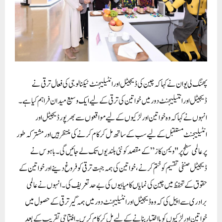
پھنگ لی یوان نے کہا کہ چین کی ڈیجیٹل اور انٹیلیجنٹ ٹیکنالوجی کی فعال ترقی نے
ڈیجیٹل اور انتیلیجنٹ دور میں خواتین کی ترقی کے لیے ایک وسیع میدان فراہم کیا ہے ۔
انہوں نے کہا کہ وہ خواتین اور لڑکیوں کے لیے مواقعوں سے بھرپور ڈیجیٹل اور
انٹیلیجنٹ مستقبل کے لیے سب کے ساتھ مل کر کام کرنے کی منتظر ہیں اور مشترکہ طور
پر عالمی سطح پر "ویمن کاز” کے مقصد کو نئی بلندیوں تک لے جائیں گی ۔باہوس نے
ڈیجیٹل صنفی تقسیم کو ختم کرنے، خواتین کی ہمہ جہت ترقی کو فروغ دینے اور خواتین کے
حقوق کے تحفظ میں چین کی نمایاں کامیابیوں کی بے حد تعریف کی۔ انہوں نے عالمی
برادری سے اپیل کی کہ وہ ڈیجیٹل اور انٹیلیجنٹ دور میں ہمہ گیر ترقی کے حصول میں
خواتین اور لڑکیوں کو بااختیار بنانے کے لیے مل کر کام کریں۔ افتتاحی تقریب کے بعد