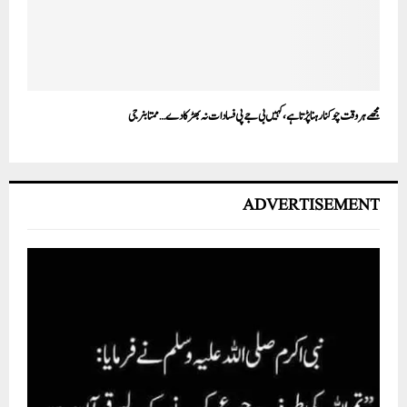
مجھے ہر وقت چوکنا رہنا پڑتا ہے، کہیں بی جے پی فسادات نہ بھڑکا دے… ممتا بنرجی
ADVERTISEMENT