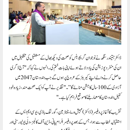
ڈاکٹر جتیندر سنگھ نے نوجوان گریجویٹس کو صحت کی دیکھ بھال کے مستقبل کی تشکیل میں
ان کی منفرد پوزیشن کی یاد دلاتے ہوئے اپنی بات ختم کی ۔ انہوں نے کہا کہ "آج ڈگری
حاصل کرنے والے اپنے کیریئر کے عروج پر ہوں گے جب ہندوستان 2047 میں
آزادی کے 100 سال کا جشن منائے گا” ۔ "تقدیر نے آپ کو ایک صحت مند ، زیادہ خود
کفیل ہندوستان کا معمار بننے کا موقع فراہم کیا ہے ۔
"
تقریب کا آغاز پروفیسر (ڈاکٹر) مہیش ورما ، چیئرمین ، گورننگ باڈی ، یو سی ایم ایس کے
استقبالیہ خطاب سے ہوا ، جس کے بعد پروفیسر بلرام پانی ، ڈین آف کالجز ،دلّی یونیورسٹی اور