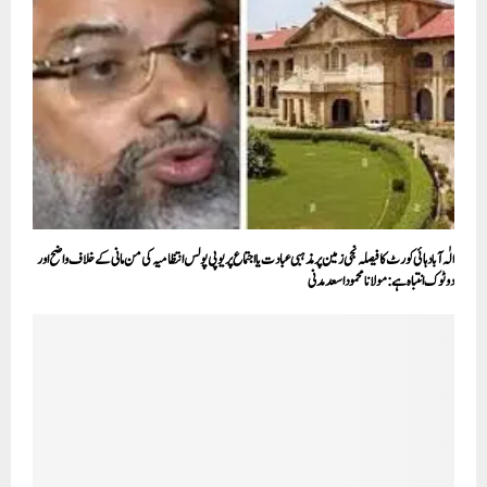
الٰہ آباد ہائی کورٹ کا فیصلہ نجی زمین پر مذہبی عبادت یا اجتماع پر یوپی پولس انتظامیہ کی من مانی کے خلاف واضح اور
دوٹوک انتباہ ہے: مولانا محمود اسعد مدنی