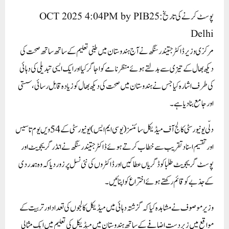
پوسٹ کرنے کی تاریخ: 25 OCT 2025 4:04PM by PIB
Delhi
مرکزی وزیر ڈاکٹر جتیندر سنگھ نے آج ہندوستان میں طبی تعلیم کے ساتھ ساتھ صحت کی
دیکھ بھال کے تیزی سے بدلتے ہوئے منظرنامے کو اجاگر کیا اور ایک ایسی تبدیلی کی دہائی
کی طرف اشارہ کیا جس نے ہندوستان میں صحت کی دیکھ بھال کو زیادہ قابل رسائی ، سستی
اور جامع بنا دیا ہے ۔
دلّی یونیورسٹی کالج آف میڈیکل سائنسز (یو سی ایم ایس) یونیورسٹی کے 54 ویں یوم تاسیس
اورتقسیم اسناد تقریب سے خطاب کرتے ہوئے ڈاکٹر جتیندر سنگھ نے انڈرگریجویٹ اور
پوسٹ گریجویٹ طلبا کو ڈگریاں عطا کیں اور ڈاکٹروں کی نئی نسل پر زور دیا کہ وہ ہمدردی
کے جذبے کو قائم رکھتے ہوئے اختراع کو اپنائیں ۔
وزیر موصوف نے مشاہدہ کیا کہ گزشتہ دہائی میں میڈیکل کالجوں کی تعداد اور تربیت کے
مواقع میں زبردست اضافے کے ساتھ ہندوستان میں میڈیکل کی تعلیم میں ایک مثالی