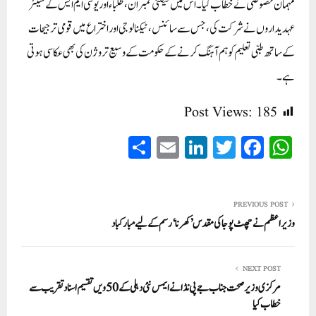
مہمان خصوصی نے خطاب کیا ۔ اس میں فیکلٹی ممبران ، طلباء اور یو سی ایم ایس کے سینئر
عہدیداروں نے شرکت کی ، جس سے سائنس ، ٹیکنالوجی اور اختراع میں قومی ترجیحات
کے ساتھ طبی تعلیم کو ہم آہنگ کرنے کے حکومت کے وسیع تر وژن کی بھی عکاسی ہوتی
ہے ۔
Post Views:
185
S
E
Li
T
Fa
W
ha
m
nk
wi
ce
ha
re
ail
ed
tte
bo
ts
In
r
ok
A
PREVIOUS POST
وزیر اعظم نے چھٹ پوجا کی مقدس ’کھرنا ‘رسم کے لیے مبارکباد
pp
NEXT POST
مرکزی وزیر صحت جناب جے پی نڈا نے ایمس نئی دہلی کے 50 ویں تقسیم اسناد تقریب سے
خطاب کیا