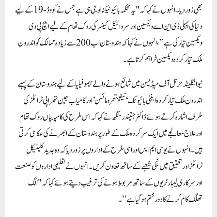
بھی زور دیا ۔ انہوں نے کہا کہ "یہ محکمہ بائیوٹیکنالوجی ہی ہے جس نے کووڈ-19 کے لیے
دنیا کی پہلی ڈی این اے ویکسین اور سروائیکل کینسر کی روک تھام کے لیے ایچ پی وی
ویکسین تیار کی ہے” ، انہوں نے کہا کہ ہندوستان اب 200 سے زیادہ ممالک کو اندرون
ملک تیار کردہ ویکسین فراہم کرتا ہے ۔
نیو انگلینڈ جرنل آف میڈیسن میں شائع ہونے والے ہیموفیلیا کے لیے ہندوستان کے پہلے
اندرون ملک تیار کردہ اینٹی بائیوٹک ‘نیفیتھرومائسن’ اور کامیاب جین تھراپی ٹرائلز کی
طرف اشارہ کرتے ہوئے ڈاکٹر جتیندر سنگھ نے کہا کہ اس طرح کی کامیابیاں روک تھام
اور علاج معالجے میں ایک سرکردہ ملک کے طور پر ہندوستان کے ابھرنے کی عکاسی کرتی
ہیں ۔ انہوں نے یو سی ایم ایس اور اسی طرح کے اداروں پر زور دیا کہ وہ جدید کلینیکل
ٹرائلز اور تحقیق میں نجی شعبے کے ساتھ تعاون کریں ۔ انہوں نے تعلیمی اداروں کو صنعت
اور سرکاری لیبارٹریوں کے ساتھ مربوط ہونے کی ترغیب دیتے ہوئے کہا کہ "الگ
تھلگ کام کرنے کا دور ختم ہو گیا ہے” ۔