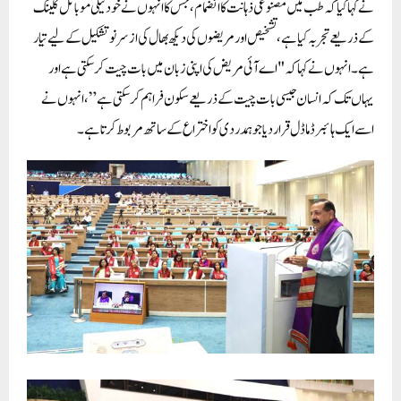
نے کہا کیا کہ طب میں مصنوعی ذہانت کا انضمام ، جس کا انہوں نے خود ٹیلی موبائل کلینک
کے ذریعے تجربہ کیا ہے ، تشخیص اور مریضوں کی دیکھ بھال کی از سر نو تشکیل کے لیے تیار
ہے ۔ انہوں نے کہا کہ "اے آئی مریض کی اپنی زبان میں بات چیت کر سکتی ہے اور
یہاں تک کہ انسان جیسی بات چیت کے ذریعے سکون فراہم کر سکتی ہے” ، انہوں نے
اسے ایک ہائبرڈ ماڈل قرار دیا جو ہمدردی کو اختراع کے ساتھ مربوط کرتا ہے۔