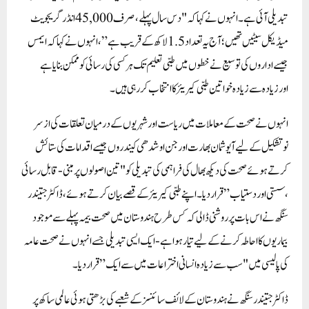
تبدیلی آئی ہے ۔ انہوں نے کہا کہ "دس سال پہلے ، صرف 45,000 انڈرگریجویٹ
میڈیکل سیٹیں تھیں ؛ آج یہ تعداد 1.5 لاکھ کے قریب ہے” ، انہوں نے کہا کہ ایمس
جیسے اداروں کی توسیع نے خطوں میں طبی تعلیم تک ہر کسی کی رسائی کوممکن بنایا ہے
اورزیادہ سے زیادہ خواتین طبی کیریئر کا انتخاب کر رہی ہیں۔
انہوں نے صحت کے معاملات میں ریاست اور شہریوں کے درمیان تعلقات کی از سر
نوتشکیل کے لیے آیوشمان بھارت اور جن اوشدھی کیندروں جیسے اقدامات کی ستائش
کرتے ہوئے صحت کی دیکھ بھال کی فراہمی کی تبدیلی کو "تین اصولوں پر مبنی-قابل رسائی
، سستی اور دستیاب” قرار دیا ۔ اپنے طبی کیریئر کے قصے بیان کرتے ہوئے ، ڈاکٹر جتیندر
سنگھ نے اس بات پر روشنی ڈالی کہ کس طرح ہندوستان میں صحت بیمہ پہلے سے موجود
بیماریوں کا احاطہ کرنے کے لیے تیار ہوا ہے-ایک ایسی تبدیلی جسے انہوں نے صحت عامہ
کی پالیسی میں "سب سے زیادہ انسانی اختراعات میں سے ایک” قرار دیا ۔
ڈاکٹر جتیندر سنگھ نے ہندوستان کے لائف سائنسز کے شعبے کی بڑھتی ہوئی عالمی ساکھ پر