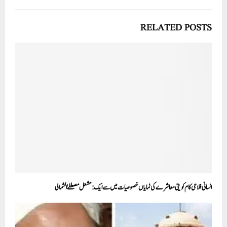
RELATED POSTS
انسانی فلاحی کام کویتی معاشرے کی نمایاں خصوصیات میں سے ایک:مشعل مصطفےٰ الشمالی