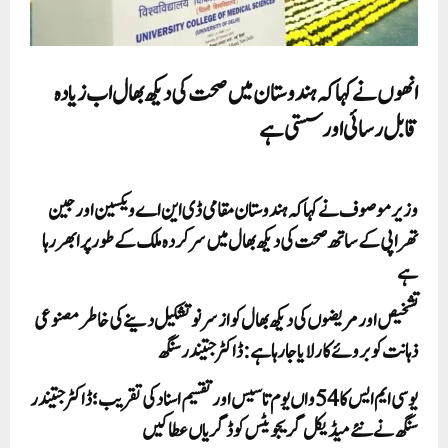
انھوں نے کہا کہ ہندوستان میں صحت کی دیکھ بھال اب زیادہ
قابل رسائی اور سستی ہے
وزیر موصوف نے کہا کہ ہندوستان مقامی ڈی این اے ویکسین اور جین
تھراپی کے ساتھ صحت کی دیکھ بھال میں سرکردہ ملک کے طور پر ابھر رہا
ہے
تشخیص اور مریضوں کی دیکھ بھال کو از سر نو تشکیل دینے کی خاطر مصنوعی
ذہانت کو بروئے کار لایا جارہا ہے: ڈاکٹر جتیندر سنگھ
یو سی ایم ایس کا 54 واں یوم تاسیس اورتقسیم اسناد کی تقریب ؛ ڈاکٹر جتیندر
سنگھ نے نئے میڈیکل گریجویٹس کو ڈگریاں عطا کیں