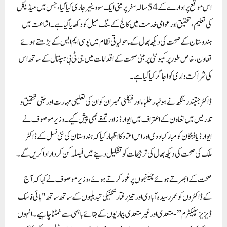
اس موقع پر ادارے کے 54 سالہ سفرپر مبنی ایک سووینیر جاری کیا گیا ، جس میں میڈیکل
کی تعلیم ، تحقیق اور عوامی خدمت میں کالج کے سنگ میل کو دکھایا گیا ہے ۔ اشاعت میں
ہندوستان کے صحت کی دیکھ بھال کے ماحولیاتی نظام میں یو سی ایم ایس کے بڑھتے ہوئے
تعاون ، خاص طور پر کمیونٹی پر مبنی صحت کے اقدامات میں جی ٹی بی ہسپتال کے ساتھ اس
کی شراکت داری کو ا جاگر کیا گیا ہے۔
ڈاکٹر جتیندر سنگھ نے ہونہار طلباء اور فیکلٹی ممبران کو ان کی تعلیمی مہارت اور طبی تحقیق و
تدریس میں تعاون کے اعتراف میں ایوارڈز اور تمغے بھی پیش کیے ۔ وزیر موصوف نے
ایوارڈ یافتگان کو مبارکباد دی اور اس اعتماد کا اظہار کیا کہ ہندوستان کی نئی نسل کے ڈاکٹر
ملک کی صحت کی دیکھ بھال کی ترجیحات کو تشکیل دینے میں فیصلہ کن کردار ادا کریں گے ۔
صحت کے ابھرتے ہوئے چیلنجوں پر غور کرتے ہوئے ، وزیر موصوف نے کہا کہ آج
کے ڈاکٹروں کو عمر رسیدہ آبادی اور تیز رفتار تکنیکی تبدیلیوں کے ساتھ ساتھ "بائی فاسک
ڈیزیز سپیکٹرم”-متعدی اور غیر متعدی بیماریوں کے بقائے باہمی سے نمٹنا چاہیے ۔ انہوں