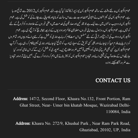
عوام ایکسپریس بدلتے وقت کے ساتھ عوام ایکسپریس نیوز پورٹر کا آغاز کیا گیا ہے۔جبکہ عوام ایکسپریس 2012سے شائع ہورہا
ہے۔ عوام ایکسپریس کی ٹیم جنہوں نے انتہائی محنت اور جدت سے اس سائٹ کو بنایا اور کامیابی سے چلانے کی کوشش کی ہے۔عوام
ایکسپریس اردو ویب سائٹوں میں سے ایک ہے جو قارئین اور صارفین کی خدمت میں وطنی خبروں کے علاوہ اردو کو فروغ کے لئے
کوشاں ہے۔عوام ایکسپریس روز اول سے اپنی خبروں ،مضامین ،کالمز اور اداریوں کے ذریعہ ہمیشہ سچ کو ترجیح دی ہے۔عوام
ایکسپریس اردو ادب کی ترویج اور ترقی کے لئے مسلسل اس سمت کام کر رہا ہے ہماری کوشش ہے کہ نئے پرانے ادیبوں اور شاعروں
کو برابر پلیٹ فارم مہیا کرایا جائے،اور بغیر کسی تفریق کے معیاری ادب کو شائع کیا جائے اور ہماری ٹیم اپنا کام کر رہی ہے۔اگر آپ
عوام ایکسپریس پر کسی بھی طرح کی خامی کو دیکھیں تو ہمیں ضرور اطلاع دیں۔ہم پوری کوشش کریں گے کہ اس خامی کو دور کیا
جاسکے اس کے علاوہ آپ کی قیمتی رائے اور تجاویز عوام ایکسپریس کو بہتر بنانے میں اہم کردار اداکرے گی۔ہمیں اپنی آراءاور تجاویز
سے ضرور آگاہ کیجئے۔ ادارہ
CONTACT US
Address:
147/2, Second Floor, Khasra No.132, Front Portion, Ram
Ghat Street, Near- Umer bin khatab Mosque, Wazirabad Delhi-
110084, India
Address:
Khasra No. 272/9, Khushal Park , Near Ram Park Road,
Ghaziabad, 20102, UP, India