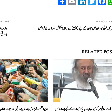
S
E
Li
T
Fa
W
ha
m
nk
wi
ce
ha
re
ail
ed
tte
bo
ts
In
r
ok
A
EXT POST
PREVIOUS PO
حج سیزن میں حجاج کے لیے 250 سے زائد ڈیجیٹل خدمات کی فراہمی
وزیر دفا
pp
بھارتی س
RELATED POS
رف جسمانی سرگرمی نہیںہے یہ مجموعی بہبود کے لیے لچکدار ذہن
وزیر اعظم نے نیوزی لینڈ میں بھارتی برادری سے خطاب 