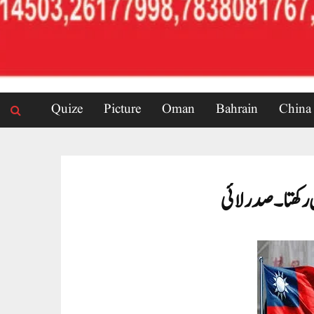
Quize
Picture
Oman
Bahrain
China
رکھتا۔ صدر لائی