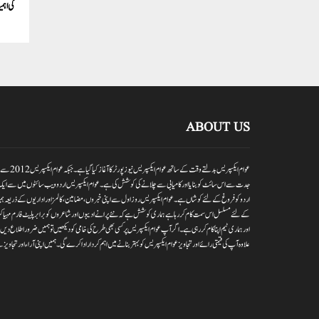
کی اہم
ABOUT US
عوام ایکسپر
جدت سے اس سائٹ کو بنایا اور کامیابی سے چلانے کی کوشش کی ہے۔عوام ایکسپریس اردو ویب سائٹوں میں سے ایک
اردو کو فروغ کے لئے کوشاں ہے۔عوام ایکسپریس روز اول سے اپنی خبروں ،مضامین ،کالمز اور اداریوں کے ذریعہ ہمیش
کے لئے مسلسل اس سمت کام کر رہا ہے ہماری کوشش ہے کہ نئے پرانے ادیبوں اور شاعروں کو برابر پلیٹ فارم مہیا کر
اور ہماری ٹیم اپنا کام کر رہی ہے۔اگر آپ عوام ایکسپریس پر کسی بھی طرح کی خامی کو دیکھیں تو ہمیں ضرور اطلاع
علاوہ آپ کی قیمتی رائے اور تجاویز عوام ایکسپریس کو بہتر بنانے میں اہم کردار اداکرے گی۔ہمیں اپنی آراءاور تجاویز سے