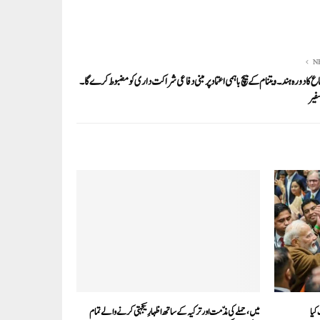
N
ع کا دورہ ہند۔ ویتنام کے بیچ باہمی اعتماد پر مبنی دفاعی شراکت داری کو مضبوط کرے گا۔
فیر
کیا
میں، حملے کی مذّمت اور ترکیہ کے ساتھ اظہارِ یکجہتی کرنے والے تمام