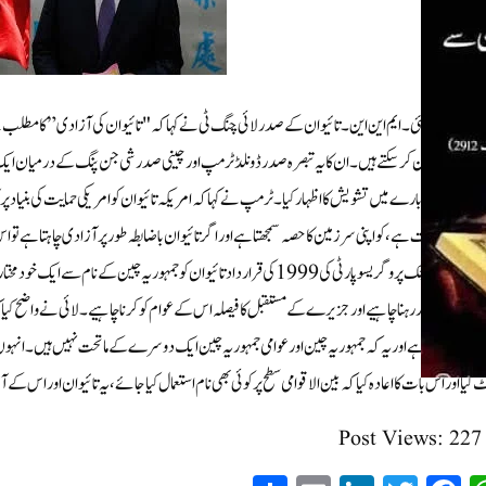
تائی پے۔ 18؍ مئی۔ ایم این این۔تائیوان کے صدر لائی چنگ ٹی نے کہا کہ "تائیوان کی آزادی” کا
مستقبل کا تعین کر سکتے ہیں۔ ان کا یہ تبصرہ صدر ڈونلڈ ٹرمپ اور چینی صدر شی جن پنگ کے درمیان 
ی حمایت کے بارے میں تشویش کا اظہار کیا۔ ٹرمپ نے کہا کہ امریکہ تائیوان کو امریکی حمایت کی بنی
جمہوری حکومت ہے، کو اپنی سرزمین کا حصہ سمجھتا ہے اور اگر تائیوان باضابطہ طور پر آزادی چاہتا ہے ت
زور دیا کہ ڈیموکریٹک پروگریسو پارٹی کی 1999 کی قرارداد تائیوان کو جمہوریہ چی
تاری کو برقرار رہنا چاہیے اور جزیرے کے مستقبل کا فیصلہ اس کے عوام کو کرنا چاہیے۔لائی نے واضح کیا
کیا اور اس بات کا اعادہ کیا کہ بین الاقوامی سطح پر کوئی بھی نام استعمال کیا جائے، یہ تائیوان اور اس کے آس پاس کے جزائر کے 23 ملی
Post Views:
227