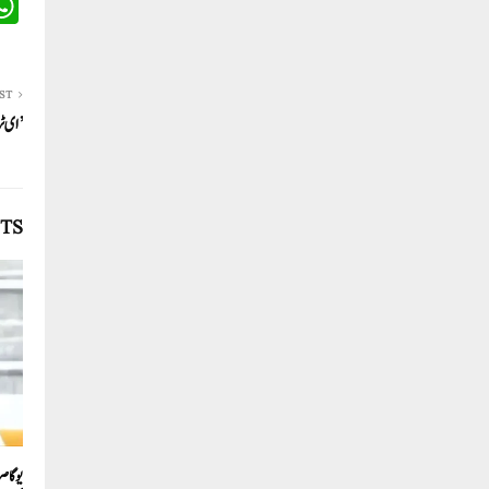
ST
’ای ٹریک‘ 
TS
یوگا ص