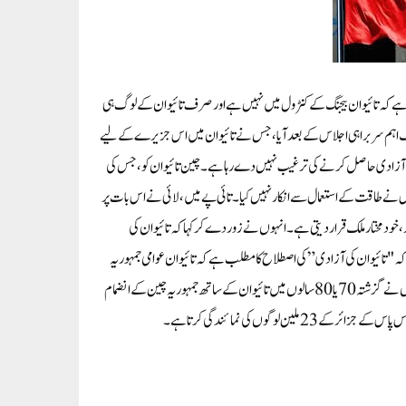
 مطلب ہے کہ تائیوان بیجنگ کے کنٹرول میں نہیں ہے اور صرف تائیوان کے لوگ ہی
ایک اہم سربراہی اجلاس کے بعد آیا، جس نے تائیوان میں اس جزیرے کے لیے
اد پر آزادی حاصل کرنے کی ترغیب نہیں دے رہا ہے۔چین تائیوان کو، جس کی
و اس نے طاقت کے استعمال سے انکار نہیں کیا۔ تائی پے میں، لائی نے اس بات پر
ن کے نام سے ایک خودمختار، خود مختار ملک قرار دیتی ہے۔ انہوں نے زور دے کر کہا کہ تائیوان کی
 کہ "تائیوان کی آزادی” کی اصطلاح کا مطلب ہے کہ تائیوان عوامی جمہوریہ
چین کا حصہ نہیں ہے اور یہ کہ جمہوریہ چین اور عوامی جمہوریہ چین ایک دوسرے کے ماتحت نہیں ہیں۔ انہوں نے گزشتہ 70 یا 80 سالوں میں تائیوان کے ساتھ جمہوریہ چین کے انضمام
ن لوگوں کی نمائندگی کرتا ہے۔