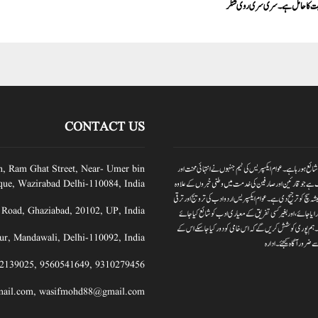
یت کا حامل ہے ۔ سری سری روی شنکر
CONTACT US
یس بدلتے وقت کے ساتھ عوام ایکسپریس نیوز پورٹر کا آغاز کیا گیا ہے۔جبکہ عوام ایکسپریس 2012سے شائع ہورہا ہے۔ عوام ایکسپریس کی ٹیم جنہوں نے انتہائی محنت اور
n, Ram Ghat Street, Near- Umer bin
 ہے جو قارئین اور صارفین کی خدمت میں وطنی خبروں کے علاوہ
ue, Wazirabad Delhi-110084, India
ہ سچ کو ترجیح دی ہے۔عوام ایکسپریس اردو ادب کی ترویج اور ترقی
 Road, Ghaziabad, 20102, UP, India
ایا جائے،اور بغیر کسی تفریق کے معیاری ادب کو شائع کیا جائے
 دیں۔ہم پوری کوشش کریں گے کہ اس خامی کو دور کیا جاسکے اس کے
ur, Mandawali, Delhi-110092, India
 ضرور آگاہ کیجئے۔ ادارہ
2139025
,
9560541649
,
9310279456
ail.com
,
wasifmohd88@gmail.com