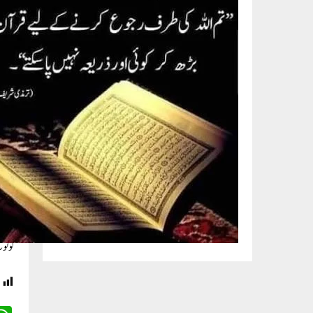
اپنے 
امریک
اپنی 
خودمخ
کو نوٹ 