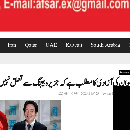
Iran
Qatar
UAE
Kuwait
Saudi Arabia
Internat
یوان کی آزادی کا مطلب ہے کہ جزیرہ بیجنگ سے تعلق نہیں 
Awam Express New
مئی 18, 2026
0
225