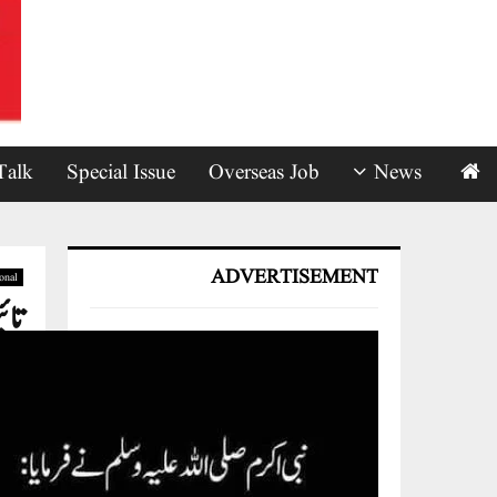
Talk
Special Issue
Overseas Job
News
ADVERTISEMENT
ional
تائ
s
by