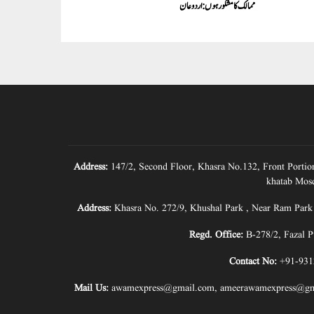
ممالک کا مشکور ہوں: اردوعان
Address:
147/2, Second Floor, Khasra No.132, Front Portio
khatab Mosq
Address:
Khasra No. 272/9, Khushal Park , Near Ram Park
Regd. Office:
B-278/2, Fazal P
Contact No:
+91-931
Mail Us:
awamexpress@gmail.com
,
ameerawamexpress@gm