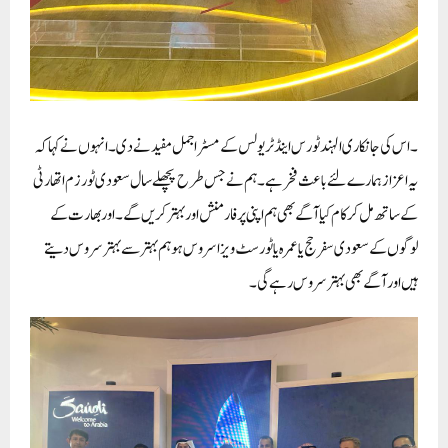
۔ اس کی جانکاری الہند ٹورس اینڈ ٹریولس کے مسٹر اجمل مفید نے دی۔انہوں نے کہا کہ
یہ اعزاز ہمارے لئے باعث فخر ہے۔ہم نے جس طرح پچھلے سال سعودی ٹورزم اتھارٹی
کے ساتھ مل کر کام کیا آگے بھی ہم اپنی پرفارمنش اور بہتر کریں گے۔اور بھارت کے
لوگوں کے سعودی سفر حج یا عمرہ یا ٹورسٹ ویزا سروس ہو ہم بہتر سے بہتر سروس دیتے
ہیں اور آگے بھی بہتر سروس رہے گی۔