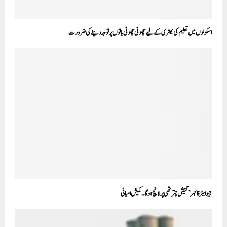
اسکولوں میں تعلیم کی بہتری کے لیے چھوٹی چھوٹی باتوں پر توجہ دینے کی ضرورت
جیو ایئر فائبر’ گنیش چترتھی پر لانچ ہوگا۔ مکیش امبانی