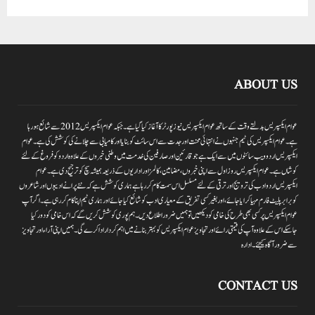
ABOUT US
عوام ایکسپریس بدلتے وقت کے ساتھ عوام ایکسپریس نیوز پورٹر کا آغاز کیا گیا ہے۔جبکہ عوام ایکسپریس 2012سے شائع ہورہا
ہے۔ عوام ایکسپریس کی ٹیم جنہوں نے انتہائی محنت اور جدت سے اس سائٹ کو بنایا اور کامیابی سے چلانے کی کوشش کی ہے۔عوام
ایکسپریس اردو ویب سائٹوں میں سے ایک ہے جو قارئین اور صارفین کی خدمت میں وطنی خبروں کے علاوہ اردو کو فروغ کے لئے
کوشاں ہے۔عوام ایکسپریس روز اول سے اپنی خبروں ،مضامین ،کالمز اور اداریوں کے ذریعہ ہمیشہ سچ کو ترجیح دی ہے۔عوام
ایکسپریس اردو ادب کی ترویج اور ترقی کے لئے مسلسل اس سمت کام کر رہا ہے ہماری کوشش ہے کہ نئے پرانے ادیبوں اور شاعروں
کو برابر پلیٹ فارم مہیا کرایا جائے،اور بغیر کسی تفریق کے معیاری ادب کو شائع کیا جائے اور ہماری ٹیم اپنا کام کر رہی ہے۔اگر آپ
عوام ایکسپریس پر کسی بھی طرح کی خامی کو دیکھیں تو ہمیں ضرور اطلاع دیں۔ہم پوری کوشش کریں گے کہ اس خامی کو دور کیا
جاسکے اس کے علاوہ آپ کی قیمتی رائے اور تجاویز عوام ایکسپریس کو بہتر بنانے میں اہم کردار اداکرے گی۔ہمیں اپنی آراءاور تجاویز
سے ضرور آگاہ کیجئے۔ ادارہ
CONTACT US