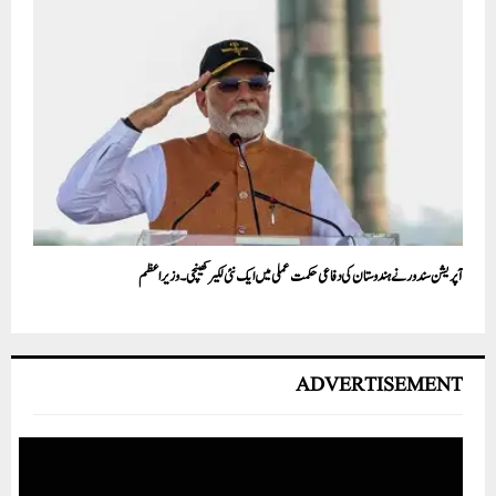
آپریشن سندور نے ہندوستان کی دفاعی حکمت عملی میں ایک نئی لکیر کھینچی ۔ وزیراعظم
ADVERTISEMENT