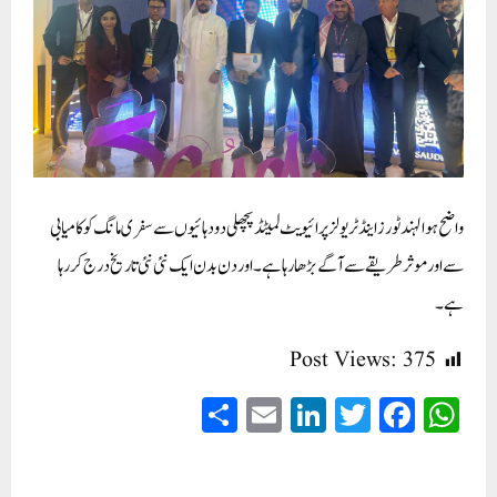
واضح ہو الہند ٹورز اینڈ ٹریولز پرائیویٹ لمیٹڈ پچھلی دو دہائیوں سے سفری مانگ کو کامیابی
سے اور موثر طریقے سے آگے بڑھا رہا ہے۔ اور دن بدن ایک نئی نئی تاریخ درج کر رہا
ہے۔
Post Views:
375
S
E
Li
T
Fa
W
ha
m
nk
wi
ce
ha
re
ail
ed
tte
bo
ts