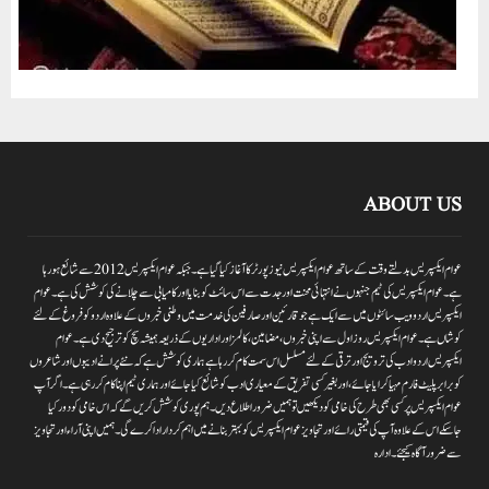
ABOUT US
عوام ایکسپریس بدلتے وقت کے ساتھ عوام ایکسپریس نیوز پورٹر کا آغاز کیا گیا ہے۔جبکہ عوام ایکسپریس 2012سے شائع ہورہا
ہے۔ عوام ایکسپریس کی ٹیم جنہوں نے انتہائی محنت اور جدت سے اس سائٹ کو بنایا اور کامیابی سے چلانے کی کوشش کی ہے۔عوام
ایکسپریس اردو ویب سائٹوں میں سے ایک ہے جو قارئین اور صارفین کی خدمت میں وطنی خبروں کے علاوہ اردو کو فروغ کے لئے
کوشاں ہے۔عوام ایکسپریس روز اول سے اپنی خبروں ،مضامین ،کالمز اور اداریوں کے ذریعہ ہمیشہ سچ کو ترجیح دی ہے۔عوام
ایکسپریس اردو ادب کی ترویج اور ترقی کے لئے مسلسل اس سمت کام کر رہا ہے ہماری کوشش ہے کہ نئے پرانے ادیبوں اور شاعروں
کو برابر پلیٹ فارم مہیا کرایا جائے،اور بغیر کسی تفریق کے معیاری ادب کو شائع کیا جائے اور ہماری ٹیم اپنا کام کر رہی ہے۔اگر آپ
عوام ایکسپریس پر کسی بھی طرح کی خامی کو دیکھیں تو ہمیں ضرور اطلاع دیں۔ہم پوری کوشش کریں گے کہ اس خامی کو دور کیا
جاسکے اس کے علاوہ آپ کی قیمتی رائے اور تجاویز عوام ایکسپریس کو بہتر بنانے میں اہم کردار اداکرے گی۔ہمیں اپنی آراءاور تجاویز
سے ضرور آگاہ کیجئے۔ ادارہ