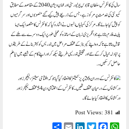
سال کی کانفرنس سلطان قابوس یونیورسٹی اور عمان ویژن 2040 کے مقاصد کے مطابق
کمیونٹی کی خدمت پر مرکوز ہے، جس کے ذریعے پیش کیے گئے منصوبوں اور سرگرمیوں
کو پیش کیا جائے گا۔ مرکز کی کمیٹیاں
انہوں نے اشارہ کیا کہ کانفرنس کا مقصد ایک ایسا
پلیٹ فارم بنانا ہے جو انگریزی زبان کے اساتذہ کو عملی طور پر ایک دوسرے سے ملنے کے
قابل بناتا ہے تاکہ وہ اپنے کیریئر کے مختلف مراحل میں تدریس کو بہتر بنانے کے طریقوں
پر تبادلہ خیال کر کے نئے اور تخلیقی تدریسی طریقے سیکھ کر اور اپنے کام کے شعبے میں نیا علم
حاصل کر سکیں۔ .
کانفرنس کے دوران 26 پریزنٹیشنز کا انعقاد کیا گیا جو کہ افتتاحی سیشنز، لیکچرز اور
ورکشاپس کے درمیان مختلف تھیں۔کانفرنس کے اختتامی دن 54 مختلف لیکچرز اور
ورکشاپس کا انعقاد کیا جائے گا۔
Post Views:
381
S
E
Li
T
Fa
W