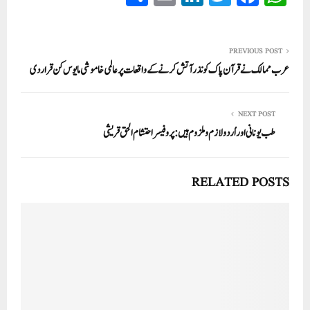
ha
m
nk
wi
ce
ha
re
ail
ed
tte
bo
ts
In
r
ok
A
PREVIOUS POST
عرب ممالک نے قرآن پاک کو نذرآتش کرنے کےواقعات پرعالمی خاموشی مایوس کن قرار دی
pp
NEXT POST
طب یونانی اور اُردو لازم و ملزوم ہیں: پروفیسر احتشام الحق قریشی
RELATED POSTS