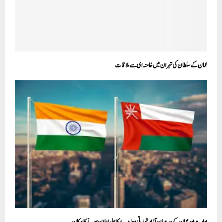
عمان کے سلطان کی تہران میں خامنہ ای سے ملاقات