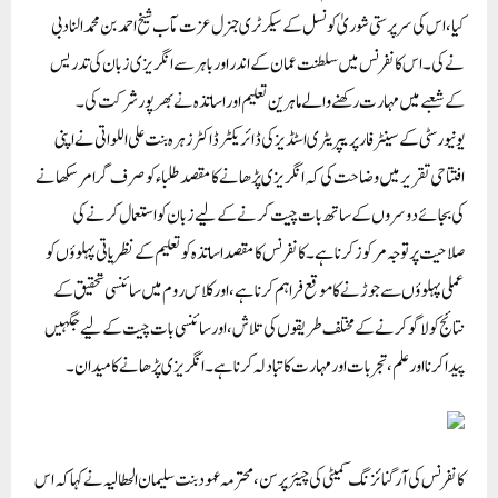
کیا، اس کی سرپرستی شوریٰ کونسل کے سیکرٹری جنرل عزت مآب شیخ احمد بن محمد النادبی
نے کی۔
اس کانفرنس میں سلطنت عمان کے اندر اور باہر سے انگریزی زبان کی تدریس
کے شعبے میں مہارت رکھنے والے ماہرین تعلیم اور اساتذہ نے بھرپور شرکت کی۔
یونیورسٹی کے سینٹر فار پریپریٹری اسٹڈیز کی ڈائریکٹر ڈاکٹر زہرہ بنت علی اللواتی نے اپنی
افتتاحی تقریر میں وضاحت کی کہ انگریزی پڑھانے کا مقصد طلباء کو صرف گرامر سکھانے
کی بجائے دوسروں کے ساتھ بات چیت کرنے کے لیے زبان کو استعمال کرنے کی
صلاحیت پر توجہ مرکوز کرنا ہے۔ کانفرنس کا مقصد اساتذہ کو تعلیم کے نظریاتی پہلوؤں کو
عملی پہلوؤں سے جوڑنے کا موقع فراہم کرنا ہے، اور کلاس روم میں سائنسی تحقیق کے
نتائج کو لاگو کرنے کے مختلف طریقوں کی تلاش، اور سائنسی بات چیت کے لیے جگہیں
پیدا کرنا اور علم، تجربات اور مہارت کا تبادلہ کرنا ہے۔ انگریزی پڑھانے کا میدان۔
کانفرنس کی آرگنائزنگ کمیٹی کی چیئرپرسن، محترمہ عہود بنت سلیمان الحطالیہ نے کہا کہ اس