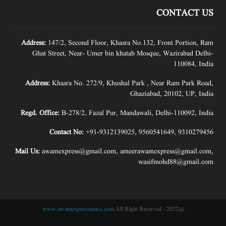
CONTACT US
Address:
147/2, Second Floor, Khasra No.132, Front Portion, Ram
Ghat Street, Near- Umer bin khatab Mosque, Wazirabad Delhi-
110084, India
Address:
Khasra No. 272/9, Khushal Park , Near Ram Park Road,
Ghaziabad, 20102, UP, India
Regd. Office:
B-278/2, Fazal Pur, Mandawali, Delhi-110092, India
Contact No:
+91-9312139025
,
9560541649
,
9310279456
Mail Us:
awamexpress@gmail.com
,
ameerawamexpress@gmail.com
,
wasifmohd88@gmail.com
www.awamexpressnews.com
All Right Reserved
@2022 -