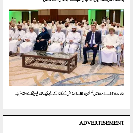
بھارت اور عمان کے درمیان آزاد تجارتی معاہدے کا جلد اعلان ہونے کا امکان
وزارت اوقاف نے مسقط میں فلسطین اوقاف فاؤنڈیشن کے آغاز کے لیے ایک تعارفی میٹنگ کا اہتمام کیا۔
ADVERTISEMENT