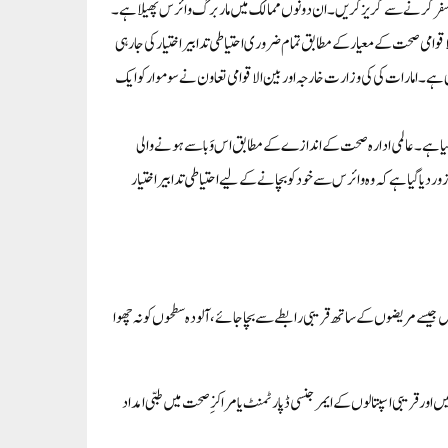
یرضروری سفرکرنے سے گریزکریں۔ان دونوں ممالک میں ماربرگ وائرس پھیلاہے۔
اقوامی صحت کے معیارکے مطابق تمام ضروری احتیاطی تدابیراختیارکی جارہی
ہے۔امارات کی کی وزارت خارجہ اور بین الاقوامی تعاون نے سوموار کو ایک
ری کیا ہے۔عالمی ادارہ صحت کے اندازے کے مطابق اس وَبا سے ہونے والی
یا گیا ہے کہ وہ وائرس سے خود کوبچانے کے لیے احتیاطی تدابیراختیار
ہییں جیسے مریضوں کے ساتھ قریبی رابطے سے بچا جائے، آلودہ سطحوں کو نہ چھوا
یں اورقریبی اسپتالوں کے ایمرجنسی ڈپارٹمنٹ یامراکزِصحت میں طبی امداد