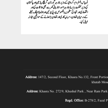
ٹوبیاس بلسٹروم،کروشیا کے وزیر خارجہ گورڈن گرلیچ ریڈمین اور پاکستان
کی وزیر مملکت برائے خارجہ امورحنا ربانی کھر سے بھی ملاقات کی اور
اقتصادی اور تجارتی سطحوں بالخصوص یورپی یونین اور انڈو پیسیفک خطے
کے درمیان تعاون، سرمایہ کاری اور تعاون بڑھانے کے مواقع پر تبادلہ
خیال کیا۔
Address:
147/2, Second Floor, Khasra No.132, Front Portio
khatab Mosq
Address:
Khasra No. 272/9, Khushal Park , Near Ram Park
Regd. Office:
B-278/2, Fazal P