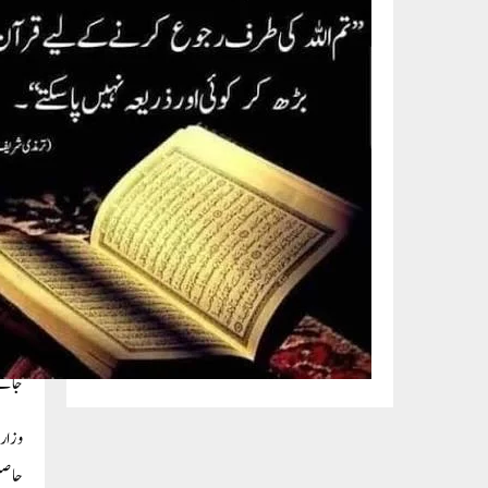
نکسیر
وزارت
ہیں ا
بیان 
گنی ا
ہلاکت
کریں
امارا
جائےا
وزارت
حاصل