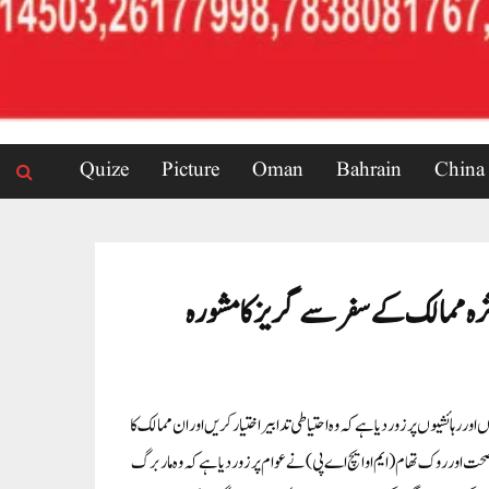
Quize
Picture
Oman
Bahrain
China
ثرہ ممالک کے سفرسے گریزکا مشورہ
ائشیوں پرزوردیا ہے کہ وہ احتیاطی تدابیراختیارکریں اوران ممالک کا
ت اورروک تھام (ایم او ایچ اے پی) نے عوام پرزوردیا ہے کہ وہ ماربرگ