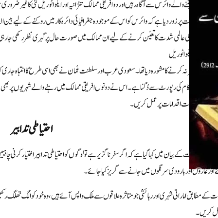
بخارکا سبب بننے والے وائرس سے آگاہ رہیں اور دوافریقی ممالک تنزانیہ اور ایکواٹوریل گنی کا غ
 نے اس بات پر زوردیا ہے کہ وائرس کواس کے موجودہ جغرافیائی دائرہ کارمیں روکنے کے لیے بین ال
وراس بیماری کی عالمی شدت کا تعیّن کرنے کے لیے ان ممالک میں صورت حال پرگہری نظر رکھی جا رہی 
میں عوام کو ایکواٹوریل
ور تنزانیہ کا سفر نہ کرنے کا مشورہ دیا تھا۔سعودی عرب اورسلطنت عُمان نے بھی اسی طرح کا انتباہ جا
وں کی تعداد حکام کی رپورٹ سے دُگناہے۔اس نےدونوں افریقی ممالک میں رہنے والے شہریوں پربھی زورد
 اورمتعلقہ صحت اقدامات پرعمل کریں۔
احتیاطی تدابیر
تی وزارت صحت کے بیان میں کہا گیا ہے کہ اگر سفر ناگزیرہے تو لوگوں کو احتیاطی تدابیر اختیارکرنی چا
ور غاروں اور بارودی سرنگوں میں جانے سے گریزکیا جائے۔
 کے مطابق اماراتی شہری اور رہائشی جو متاثرہ علاقوں سے ملک واپس آئے ہیں،وہ خود کو الگ تھلگ رکھ
 کریں۔