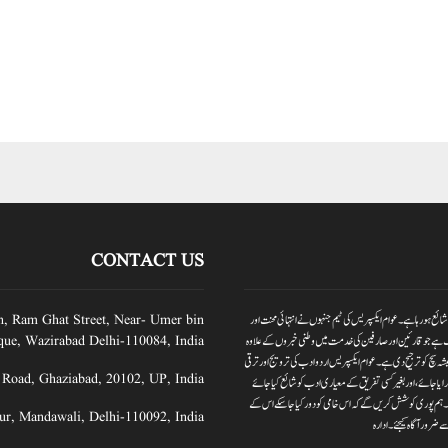
CONTACT US
یس بدلتے وقت کے ساتھ عوام ایکسپریس نیوز پورٹر کا آغاز کیا گیا ہے۔جبکہ عوام ایکسپریس 2012سے شائع ہورہا ہے۔ عوام ایکسپریس کی ٹیم جنہوں نے انتہائی محنت اور
n, Ram Ghat Street, Near- Umer bin
 ہے جو قارئین اور صارفین کی خدمت میں وطنی خبروں کے علاوہ
ue, Wazirabad Delhi-110084, India
ہ سچ کو ترجیح دی ہے۔عوام ایکسپریس اردو ادب کی ترویج اور ترقی
 Road, Ghaziabad, 20102, UP, India
ایا جائے،اور بغیر کسی تفریق کے معیاری ادب کو شائع کیا جائے
 دیں۔ہم پوری کوشش کریں گے کہ اس خامی کو دور کیا جاسکے اس کے
ur, Mandawali, Delhi-110092, India
 ضرور آگاہ کیجئے۔ ادارہ