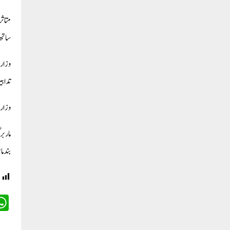
متاثر
ساتھ رابطے
وزارت
تداب
وزارت
ماربر
بند م