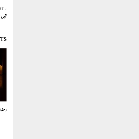
ST
تحدہ عرب ام
TS
رمضان