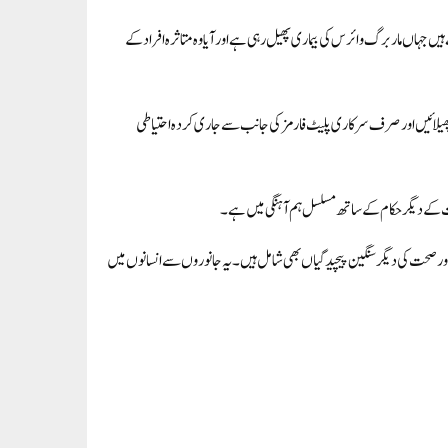
ئے ہیں جہاں ماربرگ وائرس کی بیماری پھیل رہی ہےاورآیا وہ متاثرہ افراد کے
لائیں اور صرف سرکاری پلیٹ فارمزکی جانب سے جاری کردہ احتیاطی
حت کے دیگر حکام کے ساتھ مسلسل ہم آہنگی میں ہے۔
ن اورصحت کی دیگرسنگین پیچیدگیاں بھی شامل ہیں۔یہ جانوروں سے انسانوں میں