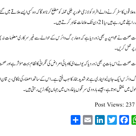
ہ علاقوں کا سفر کرنے والے افراد کولازمی طور پرطبی عملہ کو مطلع کرنا ہوگا کہ وہ کسی ایسے علاقے میں گ
 میں رہے ہیں ، یا 21 دن تک علامات ظاہر کرتے ہیں۔
 صحت نے عوام پریہ بھی زوردیا ہے کہ وہ ماربرگ وائرس کے حوالے سےغیرسرکاری معلومات نہ پھی
یرپرعمل کریں۔
 صحت نے اس بات پر بھی زور دیا کہ یواے ای کا وبائی امراض کی نگرانی کا نظام بہت مؤثر ہے اور ص
گ وائرس ایک جان لیوا بیماری ہے جو شدید بخار کا سبب بنتی ہے۔اس کے ساتھ اعضاء کی ناکامی ، یرقا
احول میں منتقل ہوتا ہے،جیسے بارودی سرنگوں یاغاروں میں جہاں چمگادڑیں رہتی ہیں۔
Post Views:
237
S
E
Li
T
Fa
W
ha
m
nk
wi
ce
ha