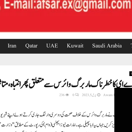
Iran
Qatar
UAE
Kuwait
Saudi Arabia
ے ای کاخطرناک ماربرگ وائرس سے متعلق پھر انتباہ،متا
Awam Express New
اپریل 5, 2023
0
236
 عرب امارات نے ماربرگ وائرس کے خلاف صحت کی دوسری وارننگ جاری کرتے ہوئے اپنے شہریوں اوررہ
نے سے گریز کریں جہاں یہ وَبا پھیلی ہے۔امارات نیوزایجنسی (وام) کی رپورٹ کے مطابق "وزارت صح