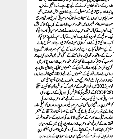
داروں کے ساتھ تعاون کرنے کے لیے تیار ہے۔ نورہ الکعبی نے مزید
پائیدار اور جامع ترقی کے حصول کے لیے تعاون پر پینل بحث میں بھی
حصہ لیا جہاں انہوں نے معیشت، توانائی، موسمیاتی تبدیلی اور ٹیکنالوجی
سمیت متعدد اہم شعبوں میں متحدہ عرب امارات کے تجربے کا خاکہ پیش
کیا۔ انہوں نے کہاکہ متحدہ عرب امارات نے ہمیشہ موسمیاتی کارروائی کو
ایک موقع کے طور پر دیکھا ہے۔ انہوں نے کہا کہ ہم نے اپنے عزائم کو
آب و ہوا کی ترقی کے ارد گرد اپنی معیشت کو ترقی دینے اور متنوع بنانے
کے لیے استعمال کیا ہے، اپنے نوجوانوں کے لیے علم، ہنر اور ملازمتیں پیدا
کرنے کے ساتھ ساتھ ایک عالمی مسئلے کے عملی حل میں تعاون کیا ہے جو
ہم سب کو متاثر کرتا ہے۔ انکا کہنا تھا کہ متحدہ عرب امارات دنیا بھر میں
گرین انفراسٹرکچر اور صاف توانائی کے منصوبوں کا ایک بڑا عالمی حامی ہے
اور اس نے صاف توانائی کے منصوبوں کے لیے 400 ملین ڈالر سے زیادہ
کی امداد اور نرم قرضے فراہم کیے ہیں۔ انہوں نے دبئی ایکسپو سٹی میں
نومبر 2023 میں اقوام متحدہ کے فریم ورک کنونشن آن کلائمیٹ چینج
(COP28) کے فریقین کی کانفرنس کی میزبانی کے ذریعے عالمی
موسمیاتی کارروائی کی حمایت کرنے کے لیے متحدہ عرب امارات کی
کوششوں پر روشنی ڈالی جس میں موسمیاتی وعدوں اور وعدوں کو عملی جامہ
پہنانے پر توجہ مرکوز کی جائے گی۔ الکعبی نے ہمسائیگی اور توسیع کے کمشنر
اولیور ورہیلی سے فورم کے موقع پر ملاقات کی اور ان کے ساتھ دو طرفہ
تعلقات کے فروغ ، متحدہ عرب امارات اور یورپی یونین کے درمیان
مشترکہ ایجنڈا اور فورم کے ایجنڈے کی روشنی میں اہم عالمی چیلنجوں پر
تبادلہ خیال کیا۔ فورم کے موقع پر انہوں نے سویڈن کے وزیر خارجہ