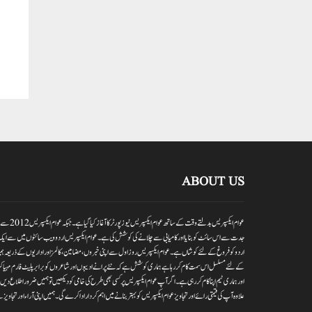
ABOUT US
عوام ایکسپر
جدت سے اس سائٹ کو بنایا اور کامیابی سے چلانے کی کوشش کی ہے۔عوام ایکسپریس اردو ویب سائٹوں میں سے ایک
اردو کو فروغ کے لئے کوشاں ہے۔عوام ایکسپریس روز اول سے اپنی خبروں ،مضامین ،کالمز اور اداریوں کے ذریعہ ہمیش
کے لئے مسلسل اس سمت کام کر رہا ہے ہماری کوشش ہے کہ نئے پرانے ادیبوں اور شاعروں کو برابر پلیٹ فارم مہیا کر
اور ہماری ٹیم اپنا کام کر رہی ہے۔اگر آپ عوام ایکسپریس پر کسی بھی طرح کی خامی کو دیکھیں تو ہمیں ضرور اطلاع
علاوہ آپ کی قیمتی رائے اور تجاویز عوام ایکسپریس کو بہتر بنانے میں اہم کردار اداکرے گی۔ہمیں اپنی آراءاور تجاویز سے