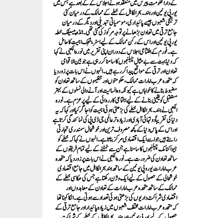
کے دارالحکومت پیرس میں منعقد ہونے اجلاس کےکے بعد ہے جس میں
یورپی یونین اور ہند۔بحرالکاہل کے خطے کے ممالک کے درمیان کئی
ترجیحی شعبوں جیسے پائیداری، موسمیاتی تبدیلی اور دیگر کے درمیان
جامع ترقی میں تعاون بڑھانے پر توجہ مرکوز کی گئی تھی۔ انڈو پیسیفک خطہ
یورپی یونین اور اس کے رکن ممالک کے لیے اسٹریٹجک اہمیت کا حامل
ہے۔ فورم کے افتتاحی اجلاس کے دوران اپنی تقریر میں نورہ الکعبی نے کہا
کہ دنیا بہت سے بے مثال چیلنجوں کا سامنا کر رہی ہے جو بین الاقوامی
تعاون اور ترقی کے مواقع پیدا کر رہے ہیں۔ انہوں نے اس بات پر زور دیا
کہ متحدہ عرب امارات ممالک، حکومتوں اور تنظیموں کے ساتھ تعاون کو
مضبوط بنانے کا خواہاں ہے کیونکہ وہ انسانیت اور آنے والی نسلوں کے بہتر
مستقبل کو یقینی بنانے کے لیے اجتماعی کارروائی کے لیے پرعزم ہے۔ نورہ
الکعبی نے ہند۔بحرالکاہل خطے کی بڑھتی ہوئی اہمیت کو اجاگر کیا اور کہا کہ یہ
دنیا کی تقریباً دو تہائی آبادی اور زیادہ تر عالمی جی ڈی پی کی نمائندگی کرتا ہے
اور اس کے پاس دنیا کے کچھ مصروف ترین اور خوشحال سمندری تجارتی
راستے ہیں جو اسے ایک اقتصادی مرکز بناتا ہے۔ انہوں نے کہا کہ خطے کو
جیو اکنامک چیلنجوں کا سامنا ہے جن سے نمٹنے کے لیے تمام فریقوں کے
ساتھ تعاون کی ضرورت ہے۔ نورہ الکعبی نے اس بات پر زور دیا کہ متحدہ
عرب امارات یوروپی یونین کے ساتھ ہند بحرالکاہل میں جامع اقتصادی
خوشحالی کے حصول کے لیے ایک وژن رکھتا ہے جس کی عکاسی خطے کے
ممالک کے ساتھ متحدہ عرب امارات کے تعاون کے معاہدوں اور
اقتصادی شراکت داریوں کی بڑھتی ہوئی تعداد سے ہوتی ہے۔ انکا کہنا تھا
کہ متحدہ عرب امارات مختلف شعبوں میں زیادہ پائیدار اور جامع ترقی کے
حصول کے لیے یورپی یونین اور ہند۔بحرالکاہل کے خطے کے شراکت