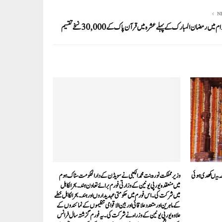
N
 میں رمضان المبارک کے پہلے عشرہ میں قرآن پاک کے 30,000 نسخے تقسیم
ہ میںکھدی ہوئی
وزیر مملکت نورہ بنت محمد الکعبی نے سویڈن کے دارالحکومت سٹاک ہوم
میں منعقدہ یورپی یونین کے وزارتی فورم برائے تعاون ہند۔بحرالکاہل
میں شرکت کی ۔ اس فورم میں حکومتی عہدیداروں اور ہند۔بحرالکاہل خطے
کے ماہرین اور متعدد علاقائی اور بین الاقوامی تنظیموں کے نمائندوں کے
علاوہ یورپی یونین کے وزراء نے شرکت کی ۔ یہ فورم گزشتہ سال فرانس