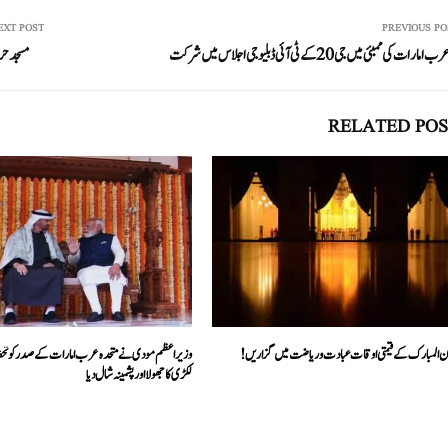
re
ail
ed
tte
bo
ts
In
r
ok
A
EXT POST
PREVIOUS PO
ارات کی ممبئی میں جی 20کے ٹی آئی ڈبلیو جی اجلاس میں شرکت
مسجد حرام
pp
RELATED POS
 المبارک کے قیمتی اوقات عبادت و ریاضت میں گزاریں!
وزیراعظم مودی نے متحدہ عرب امارات کے صدر کو تحف
لکڑی کا جھولا اور پشمینہ شال دیا