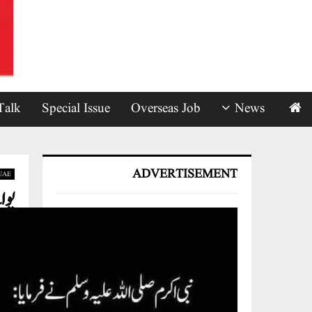
Talk
Special Issue
Overseas Job
News
ADVERTISEMENT
UAE
یوا
s
by
متحدہ
سفرکر