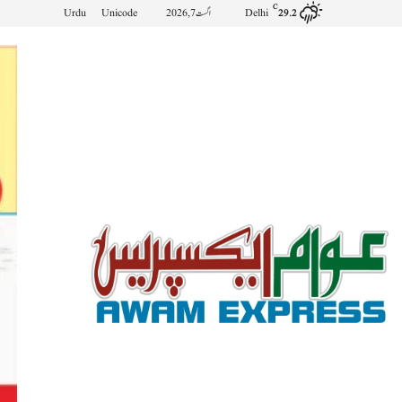
C
Delhi
اگست 7, 2026
Unicode
Urdu
29.2