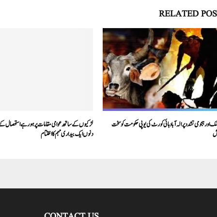
RELATED POS
شک اور ہجومی تشدد پر الہ آباد ہائی کورٹ کی یوپی حکومت کو سخت
لڑکیوں کے ساتھ عوامی مقامات پر ہو رہے استحصال ک
ش
دنوں ایک بیداری مہم کا اختتام
CONTACT US