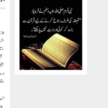
s
by
بیڑ:
الزم
زمی
بھ
آفی
وقف
جار