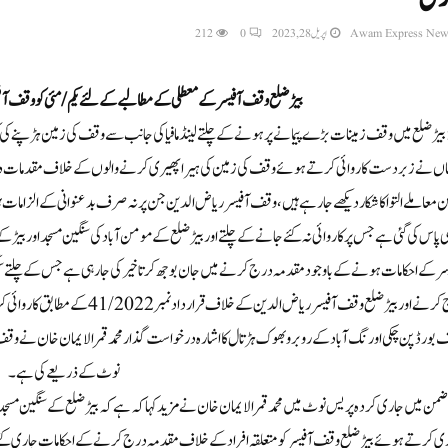
Awam Express New
اپریل 28, 2023
0
212
بیڑ ضلع وقف آفیسر کے معطلی کے مطالبے کے لئے یکم / مئی کو وقف 
 بیڑ ضلع میں وقف زمینات بڑے پیمانے پر ہونے کے چلتے لینڈ مافیا کی جانب سے وقف کی زمین ہڑپنے ک
اں نے زبر دست کا روائی کرتے ہوئے وقف کی زمین کی ہیرا پھیری کرنے والوں کے خلاف مقدمات دائر کرن
ن معاملے التوا کا شکار دیکھے جا رہے ہیں، وقف آفیسر ریاض الدین جن پر نہ صرف بد عنوانی کے الزامات ہ
ی پاس کی گئی ہے جس پر کاروائی نہ کئے جانے کے چلتے اور بیڑ ضلع کے مومن آباد کی سنگین مسجد اور 
سر کے احکامات ہونے کے با وجود مقدمہ درج کرنے میں جان بوجھ کر تاخیر کی جا رہی ہے جس کے چلتے سن
درج کرنے اور بیڑ ضلع وقف آفیسر ری
 بورڈ پن چکی اورنگ آباد کے روبرو بھوک ہڑتال کا اشارہ درخواست گذار محمد قمر الایمان خان نے 
نوٹ کے ذریعے کی ہے۔
ی کرتے ہوئے بیڑ ضلع وقف آفیسر کو متعلقہ افراد کے خلاف مقدمہ درج کرنے کے احکامات جاری کئے ہی