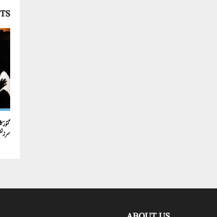
TS
گئو رک
سرزن
ABOUT US