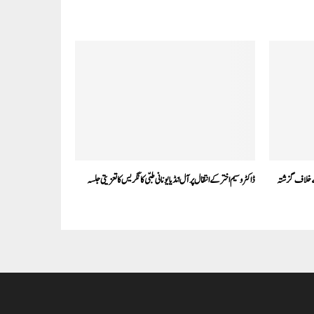
ے خلاف گزشتہ
ڈاکٹر وسیم اختر کے انتقال پر آل انڈیا یونانی طبّی کانگریس کا تعزیتی جلسہ