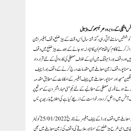
آفس پنچکی کے روبرو دھرنیبھوک ہڑتال
ی کو ششیں سامنے آتی رہی، گذ شتہ سال اُس وقت کے بیڑ ضلع وقف آفیسر امین
ے کا کام کیا تھا تا ہم اُن کا تبادلہ ہو جانے کے بعد سے بیڑ ضلع میں وقف
یں اور وقف بورڈ میٹنگ میں اُن کے خلاف معطلی کی کا روائی کے لئے قرار داد
بیڑ کے سمنا پور وقف زمین معاملے میں مقدمات درج کرنے کے وقف بورڈ چیف
گین مسجد اور سمنا پور معاملے میں چیف آفیسر کے احکامات کے مطابق مقدمہ
اض الدین کے خلاف قرار داد نمبر41/2022 کے مطابق کاروائی کرتے ہوئے فوری معطلی کے مطالبے کے لئے یکم مئی مہا راشٹر دن کے موقع پر
وقف آفس میں داخل کردہ درخواست کے ذریعے کیا ہے کی اطلاع بذریعہ پریس
اس ضمن میں جاری کر دہ پریس نوٹ میں محمد قمر الایمان خان نے مزید کہا کہ ہے کہ بیڑ ضلع کے سنگین مسجد معاملے میں وقف بورڈ کے چیف آفیسر نے بتاریخ 25/01/2022 کو لیٹر
ں اسی طر ح بیڑ ضلع کے سمنا پور علا قے کی وقف کی زمین معاملے میں بھی