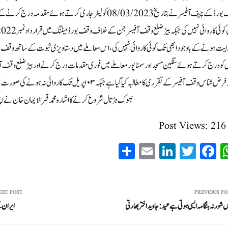
وقف بورڈ کے چیف آفیسر نے بتاریخ 08/03/2023 کو لیٹر جاری کر
 کو درج کرتے ہوئے سنگین مسجد اور سمنا پور معاملے میں فوری مقدمات درج کرنے اور بیڑ ضلع وقف 
جگہہ فرض شنا س وقف آفیسر کے تقرری کا مطالبہ کیا گیا ہے جب
بھوک ہڑتال شروع کرنے کا اشارہ محمد قمر الایمان خان نے 
Post Views:
216
S
E
Li
T
Fa
W
ha
m
nk
wi
ce
ha
re
ail
ed
tte
bo
ts
In
r
ok
A
EXT POST
PREVIOUS PO
ں شور نہ ہنگامہ ایسی ہوتی ہے عید : جاوید اختر بھارتی
ایران ک
pp