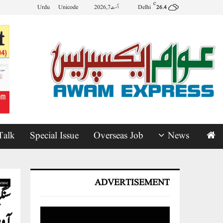
C
Delhi
اگست 7, 2026
Unicode
Urdu
26.4
Talk
Special Issue
Overseas Job
News
ADVERTISEMENT
ease
سنگ
آو