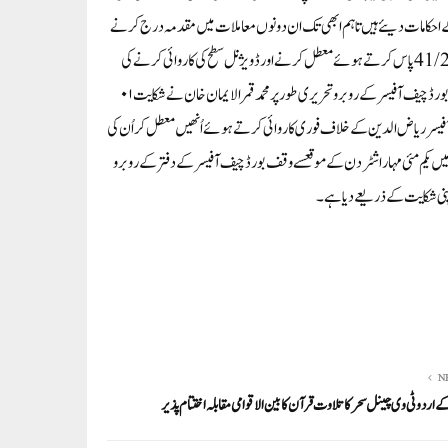
تے ہوئے مقدمہ درج کرنے کے احکامات دیئے ہیں تا ہم ابھی تک ان دونوں معاملات میں مقدمہ درج کرنے
کی کو ئی کا روائی نہیں کی جبکہ بیڑ ضلع وقف آفیسر جن کے خلاف وقف بورڈ میٹنگ میں قرارداد نمبر 41/2022 پاس کرتے ہوئے معطل کرنے اور ڈویژنل سطح کی کا روائی کرنے کی
ہدایت ہونے کے با وجود ابھی تک کوئی کا روائی نہیں کی، اس معاملے میں دستاویزی ثبوت کے ساتھ وقف بورڈ چیف آفیسر کے روبرو تحریری طور پر محمد قمر الایمان خان نے شکایت ۰۱
آفیسر ریاض الدین کے خلاف فوری کاروائی کرتے ہوئے اُنھیں معطل کر اُن کی
کہ ۰۳ اپریل تک کا روائی نہ ہونے کی صورت میں یکم مئی مہا راشٹر دن کے موقعسے وقف بورڈ چیف آفیسر کے دفتر کے روبرو
اپنی شکایت کے ذریعے دیا ہے۔
N
ے اردو ٹی وی چینل سحرکا تلاوت قرآن کا بین الاقوامی مقابلہ اختتام پذیر