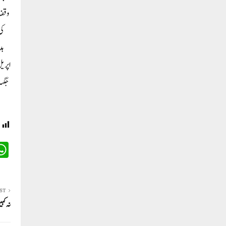
اپریل
ST
نہ کہی