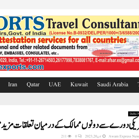
Iran
Qatar
UAE
Kuwait
Saudi Arabia
Delhi
یکی دورے سے دونوں ممالک کے درمیان تعلقات مزید
Awam Express New
جون 20, 2023
0
211