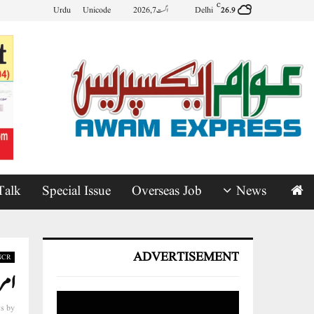
C
Delhi
اگست 7, 2026
Unicode
Urdu
26.9
Talk
Special Issue
Overseas Job
News
ADVERTISEMENT
-NCR
امر
s
by