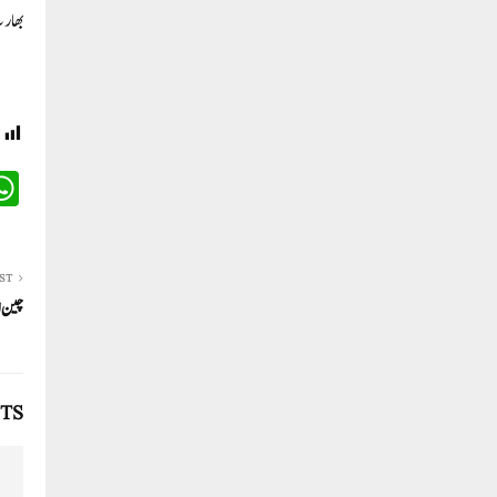
بھارت
ST
چین ا
TS