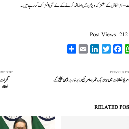
 – بحر الکاہل کے مشترکہ ویژن میں اضافہ کرنے کے لئے بھی اشتراک کر رہے ہیں۔
Post Views:
212
S
E
Li
T
Fa
W
ha
m
nk
wi
ce
ha
re
ail
ed
tte
bo
ts
In
r
ok
A
EXT POST
PREVIOUS PO
مریکا تعلقات میں بڑا بریک تھرو، امریکی وزیر خارجہ چین پہنچ گئے
گجرات ا
pp
انعقاد
RELATED POS