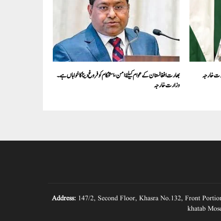
ارت خارجہ
بھارت افغانستان کے عوام کیلئے امن، استحکام کو فروغ دینا کا خواہاں ہے۔
وزارت خارجہ
Address:
147/2, Second Floor, Khasra No.132, Front Portio
khatab Mosq