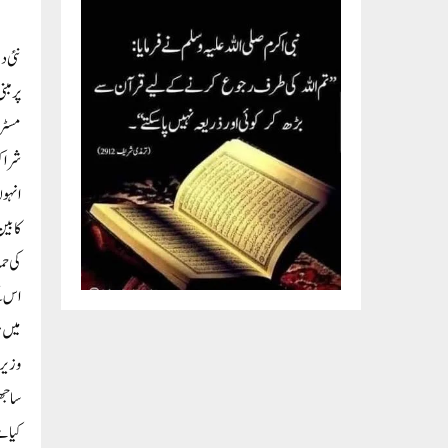
پر مب
مسٹر 
شراک
کی حم
میں ہ
وزیرا
ساجھی
کیا ہ