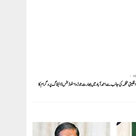
N
قلیتی محکمہ کی جانب سے احمدآباد میں بھارت جوڑو اسٹوڈنٹس ڈائیلاگ پروگرام کا