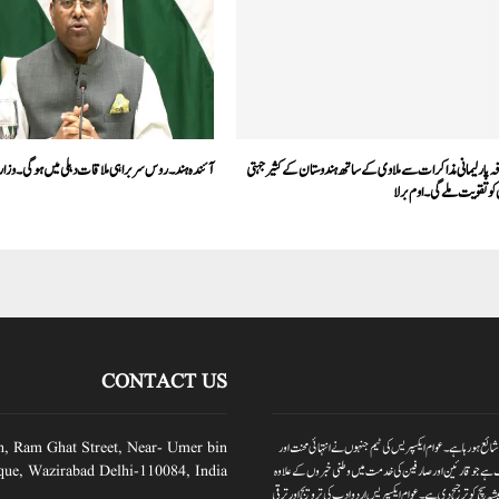
ہ پارلیمانی مذاکرات سے ملاوی کے ساتھ ہندوستان کے کثیر جہتی
آئندہ ہند۔روس سربراہی ملاقات دہلی میں ہوگی۔ وز
کو تقویت ملے گی ۔ اوم برلا
CONTACT US
یس بدلتے وقت کے ساتھ عوام ایکسپریس نیوز پورٹر کا آغاز کیا گیا ہے۔جبکہ عوام ایکسپریس 2012سے شائع ہورہا ہے۔ عوام ایکسپریس کی ٹیم جنہوں نے انتہائی محنت اور
n, Ram Ghat Street, Near- Umer bin
 ہے جو قارئین اور صارفین کی خدمت میں وطنی خبروں کے علاوہ
ue, Wazirabad Delhi-110084, India
ہ سچ کو ترجیح دی ہے۔عوام ایکسپریس اردو ادب کی ترویج اور ترقی