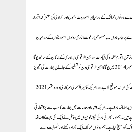
مریکی دورے سے دونوں ممالک کے درمیان جمہوریت، تنوع اور آزادی کی مشترکہ اقدار
ورے پر جار ہا ہوں۔ یہ خصوصی دعوت ہماری دونوں جمہوریتوں کے درمیان
ے کروں گا ، جہاں میں 21 جون کو اقوام متحدہ کے صدر دفاتر پر اقوام متحدہ کی قیادت اور بین الاقوامی برادری کے ارکان کے ساتھ یوگا
کا بین الاقوامی دن مناؤں گا۔ میں اس خاص جشن کے انعقاد کا اُس مقام پر منائے جانے کا منتظر ہوں، جہاں دسمبر 2014 میں یوگا کا بین الاقوامی دن کو تسلیم کئے جانے پر بھارت کی تجویز
اس کے بعد میں صدر بائیڈن سے ملنے کے لئے واشنگٹن ڈی سی کے لئے روانہ ہو جاؤں گا، جہاں ملاقات کا مجھے کئی مرتبہ موقع ملا ہے اور امریکہ کا میرا آخری سرکاری دورہ ستمبر 2021
د اضافہ ہوا ہے۔ امریکہ اشیاء اور خدمات میں بھارت کا سب سے بڑا تجارتی
ہیں۔ اہم اور ابھرتی ہوئی ٹیکنالوجیوں میں پہل نے ایک نئی جہت کا اضافہ
تراک کو وسیع کیا ہے۔ ہم دونوں ممالک ایک آزاد ، کھلے اور شمولیت والے