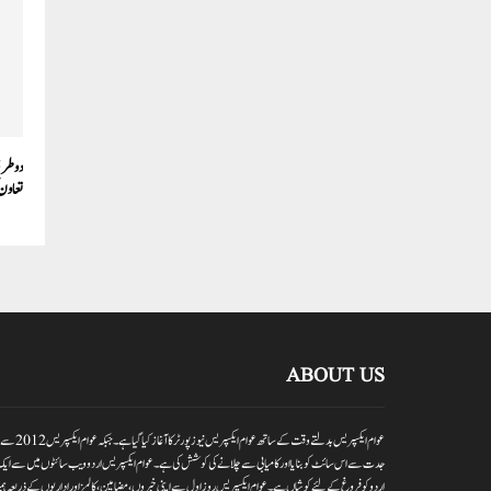
دو طرف
تعاون 
ABOUT US
عوام ایکسپر
جدت سے اس سائٹ کو بنایا اور کامیابی سے چلانے کی کوشش کی ہے۔عوام ایکسپریس اردو ویب سائٹوں میں سے ایک
اردو کو فروغ کے لئے کوشاں ہے۔عوام ایکسپریس روز اول سے اپنی خبروں ،مضامین ،کالمز اور اداریوں کے ذریعہ ہمیش