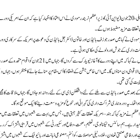
نئی دہلی، 20 جون (یو این آئی) وزیر اعظم نریندر مودی نے اس اعتماد کا اظہار کیا ہے کہ ان کے ا
نی تعلقات مزید مضبوط ہوں گے۔
مودی نے کہا میں صدر جوزف بائیڈن اور خاتون ڈاکٹر جِل بائیڈن کی دعوت پر امریکہ کے سرکاری د
ت داری کے جوش اور ولولے کی عکاسی ہوتی ہے۔
انہوں نے کہا کہ میں اپنے دورے کا آغاز نیو یارک س
ایت کی گئی تھی۔
وا تھا۔ یہ دورہ ہماری شراکت داری کی گہرائی اور تنوع کو مزید وسعت دینے کا ایک موقع ہوگا۔
عظم نے مزید کہا کہ ہند – امریکہ تعلقات کثیر جہتی ہیں، جس میں بہت سے شعبوں میں تعلقات میں مزی
دار ہے۔ ہم سائنس و ٹیکنالوجی ، تعلیم ، صحت ، دفاع اور سکیورٹی کے شعبوں میں قریبی اشتراک کررہے 
ے اور دفاعی صنعتی تعاون ، خلاء، ٹیلی مواصلات، کوانٹم ، مصنوعی ذہانت اور بائیو ٹیک کے شعبوں میں اش