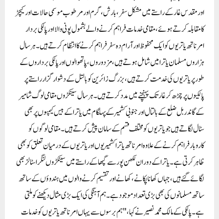
اور مقدس غار کے راستے میں مشکل سفر، بارش، گرم اور مرطوب موسمی حالات اور کیچڑ
کا مقابلہ کرتے ہوئے، مقامی خدمات فراہم کرنے والے بشمول پونی والا اور پالکی بردار
امرناتھ یاتریوں کو ایک محفوظ اور آرام دہ سفر فراہم کرنے کا انتظام کرتے ہیں۔ ہر سال
ہزاروں مسلمان یاترا میں شامل ہوتے ہیں، مزدوروں، پاتھوالوں اور پالکی برداروں کے
طور پر یاتریوں کی خدمت کرتے ہیں، بزرگ زائرین کو بالتل کے دشوار گزار راستے پر
پالکیوں پر چڑھ کر غار تک پہنچنے میں مدد کرتے ہیں۔ ہر سال سینکڑوں مقامی لوگ شامیر
کے گاندربل ضلع کے بالتال اور جنوبی کشمیر کے پہلگام میں یاترا کے بیس کیمپوں پر بھی
سٹال لگاتے ہیں جو یاتریوں کو مختلف قسم کے سامان پیش کرتے ہیں۔ مقامی لوگوں کو
کاروبار فراہم کرنے کے علاوہ امرناتھ یاترا کشمیریوں اور یاتریوں کے درمیان تعلق کو بھی
ظاہر کرتی ہے۔ یاترا کے دوران لکھن پور سے گپھا کے راستے میں سینکڑوں لنگر اسٹالز بھی
لگائے گئے ہیں، جہاں کھانا پکانے، کھانے اور تقسیم کرنے والوں میں ہندوؤں کے ساتھ
ساتھ مسلمانوں کی بھی بڑی تعداد موجود ہے۔ ہم آہنگی کی ایک بڑی مثال دیکھنے کو ملتی
ہے۔ پالکی کے مالک محمد نصیر نے کہا، "ہم برسوں سے یہاں امرناتھ یاتریوں کو خدمات