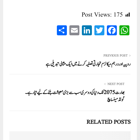
Post Views:
175
S
E
Li
T
Fa
W
ha
m
nk
wi
ce
ha
re
ail
ed
tte
bo
ts
In
r
ok
A
PREVIOUS POST
روپیہ اور درہم میکانزم تجارتی تصفیہ کرنے میں ایک مثالی تبدیلی ہے
pp
NEXT POST
بھارت 2075 تک دنیا کی دوسری سب سے بڑی معیشت بننے کے لیے تیار ہے۔
گولڈمینساچ
RELATED POSTS