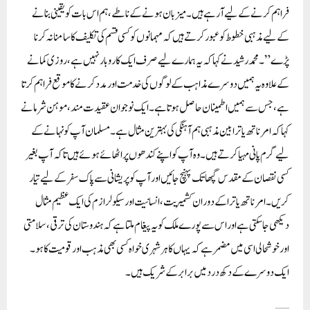
فراہم کرنے کے لیے آ رہے ہیں۔ میزبان ہونے کے ناطے، ہم اس بات کو یقینی بنانے
کے لیے مذہبی خطوط کو عبور کرتے ہیں کہ مہمانوں کو کسی قسم کی تکلیف کا سامنا نہ کرنا
پڑے”۔ محمد رشید نے کہا کہ یہ ہمارے لیے صرف ایک کاروبار نہیں ہے، روزی کمانے
کے علاوہ یہ ہمیں دوسرے مذاہب کے لوگوں کی خدمت اور مدد کرنے کا موقع فراہم کرتا
ہے، جس سے ہمیں اطمینان حاصل ہوتا ہے۔ ایک نوجوان عقیدت مند، موہن شرما نے
کہا کہ امرناتھ یاترا بین مذہبی ہم آہنگی کی بہترین مثال ہے۔ مسلمان آپ کو نہانے کے
لیے گرم پانی مہیا کرتے ہیں۔ وہ آپ کو اپنے کندھوں پر اٹھائے ہوئے ہیں تاکہ آپ بغیر
کسی نقصان کے مقدس گپھا تک پہنچ جائیں اور آپ کو پریشانی سے پاک سفر کے لیے تیار
کریں۔ امرناتھ یاترا کے دوران کشمیریت، انسانیت اور سیکولرازم کی ایک عظیم مثال
دیکھی جا سکتی ہے اور اس سے پورے ملک کو یہ پیغام ملتا ہے کہ ہندوستان کی ترقی، سلامتی
اور خوشحالی اسی میں مضمر ہے کہ یہاں کا ہر شہری خواہ کسی بھی مذہب اور قومیت کا ہو۔
ایک دوسرے کے دکھ درد میں برابر کے شریک ہیں۔
—