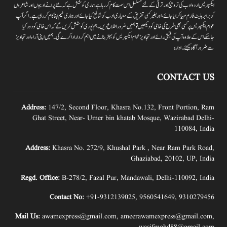
ایکسپریس اردو ادب کی ترویج اور ترقی کے لئے مسلسل اس سمت کام کر رہا ہے ہماری کوشش ہے کہ نئے پرانے ادیبوں اور شاعروں
کو برابر پلیٹ فارم مہیا کرایا جائے،اور بغیر کسی تفریق کے معیاری ادب کو شائع کیا جائے اور ہماری ٹیم اپنا کام کر رہی ہے۔اگر آپ
عوام ایکسپریس پر کسی بھی طرح کی خامی کو دیکھیں تو ہمیں ضرور اطلاع دیں۔ہم پوری کوشش کریں گے کہ اس خامی کو دور کیا
جاسکے اس کے علاوہ آپ کی قیمتی رائے اور تجاویز عوام ایکسپریس کو بہتر بنانے میں اہم کردار اداکرے گی۔ہمیں اپنی آراءاور تجاویز
سے ضرور آگاہ کیجئے۔ ادارہ
CONTACT US
Address:
147/2, Second Floor, Khasra No.132, Front Portion, Ram
Ghat Street, Near- Umer bin khatab Mosque, Wazirabad Delhi-
110084, India
Address:
Khasra No. 272/9, Khushal Park , Near Ram Park Road,
Ghaziabad, 20102, UP, India
Regd. Office:
B-278/2, Fazal Pur, Mandawali, Delhi-110092, India
Contact No:
+91-9312139025
,
9560541649
,
9310279456
Mail Us:
awamexpress@gmail.com
,
ameerawamexpress@gmail.com
,
wasifmohd88@gmail.com