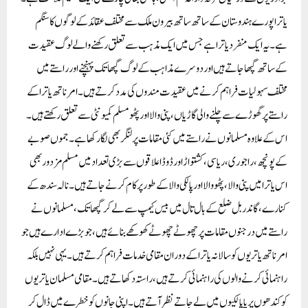
یاترا پورے ہندوستان کے ساتھ ساتھ بیرون ملک سے مختلف عقائد کے لوگوں کا سنگم
ہے۔ یہ ایک منفرد یاترا ہے جس میں ایک مذہب سے تعلق رکھنے والے لوگ عقیدت
کے ساتھ گپھا جاتے ہیں اور دوسرے مذاہب کے لوگ گپھا تک پہنچنے اور راستے میں
مختلف سہولیات فراہم کرنے میں عقیدت مندوں کی مدد کرتے ہیں۔ امرناتھ یاترا کے
راستے پر گھوڑے سے چلنے والی گاڑیاں، پنی والا اور پٹھو مسلم کمیونٹی سے تعلق رکھتے ہیں۔
اس کے علاوہ مسلمانوں نے راستے میں کئی مقامات پر لنگر بھی لگا رکھا ہے۔ جموں صوبے
کے پونچھ، راجوری، ریاسی، کشتواڑ اور ڈوڈا علاقوں سے بڑی تعداد میں مسلم مزدور بھی
اس یاترا میں پنی والا، پٹھو والا اور پالکی والا کے طور پر کام کرنے جاتے ہیں۔ نالہ سندھ کے
کنارے، گاندربل ضلع کے بال تال میں بیس کیمپ سے لے کر گپھا تک، مسلمانوں نے
راستے میں درجنوں مقامات پر چھوٹے چھوٹے کھوکھے بنائے ہیں، جو بڑے ادارے ہیں جو
امرناتھ یاتریوں کو سالانہ یاترا کے دوران مقامی خدمات فراہم کرتے ہیں۔ یہی نہیں بلکہ
راہنمائی کرنے والوں کی راہنمائی کرتے ہیں، راستہ دکھاتے ہیں۔ مقامی مسلمان یاتریوں
کو کندھوں پر یا پالکیوں میں لے جاتے نظر آتے ہیں۔ اپنی جانوں کو خطرے میں ڈال کر