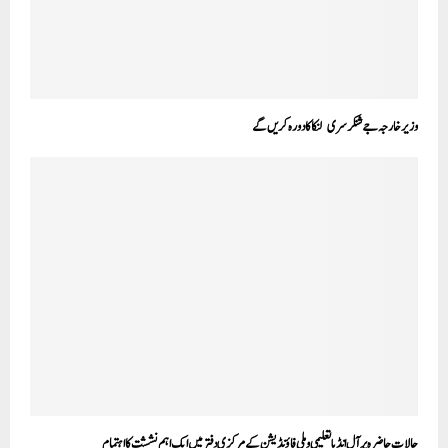
وزیر خارجہ جے شنکر سری لنکا کا دورہ کریں گے
حالات حاضرہ پر آل انڈیا تعلیمی و ملی فاؤنڈیشن کے مرکزی دفتر میں ایک اہم نششت کا اہتمام