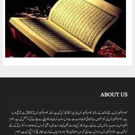
ABOUT US
عوام ایکسپریس بدلتے وقت کے ساتھ عوام ایکسپریس نیوز پورٹر کا آغاز کیا گیا ہے۔جبکہ عوام ایکسپریس 2012سے شائع ہورہا
ہے۔ عوام ایکسپریس کی ٹیم جنہوں نے انتہائی محنت اور جدت سے اس سائٹ کو بنایا اور کامیابی سے چلانے کی کوشش کی ہے۔عوام
ایکسپریس اردو ویب سائٹوں میں سے ایک ہے جو قارئین اور صارفین کی خدمت میں وطنی خبروں کے علاوہ اردو کو فروغ کے لئے
کوشاں ہے۔عوام ایکسپریس روز اول سے اپنی خبروں ،مضامین ،کالمز اور اداریوں کے ذریعہ ہمیشہ سچ کو ترجیح دی ہے۔عوام