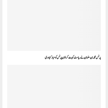
پرنس محمد بن سلمان نے ریاست کویت کراؤن پرنس کو مبارکباد دی