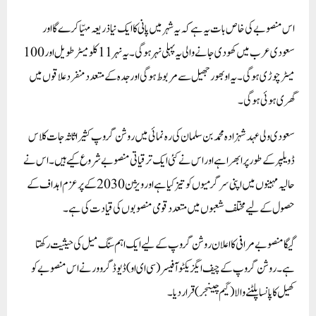
اس منصوبے کی خاص بات یہ ہے کہ یہ شہر میں پانی کا ایک نیا ذریعہ مہیّا کرے گا اور
سعودی عرب میں کھودی جانے والی یہ پہلی نہر ہوگی۔یہ نہر11کلومیٹر طویل اور 100
میٹر چوڑی ہوگی۔یہ اوبھور جھیل سے مربوط ہوگی اور جدہ کے متعدد منفرد علاقوں میں
گھری ہوئی ہوگی۔
سعودی ولی عہد شہزادہ محمد بن سلمان کی رہ نمائی میں روشن گروپ کثیر اثاثہ جات کلاس
ڈویلپر کے طور پر ابھرا ہے اور اس نے کئی ایک ترقیاتی منصوبے شروع کیے ہیں۔اس نے
حالیہ مہینوں میں اپنی سرگرمیوں کو تیز کیا ہے اور ویژن 2030 کے پرعزم اہداف کے
حصول کے لیے مختلف شعبوں میں متعدد قومی منصوبوں کی قیادت کی ہے۔
گیگا منصوبے مرافی کا اعلان روشن گروپ کے لیے ایک اہم سنگ میل کی حیثیت رکھتا
ہے۔روشن گروپ کے چیف ایگزیکٹوآفیسر(سی ای او) ڈیوڈ گروور نے اس منصوبے کو
کھیل کا پانسا پلٹنے والا(گیم چینجر)قرار دیا۔