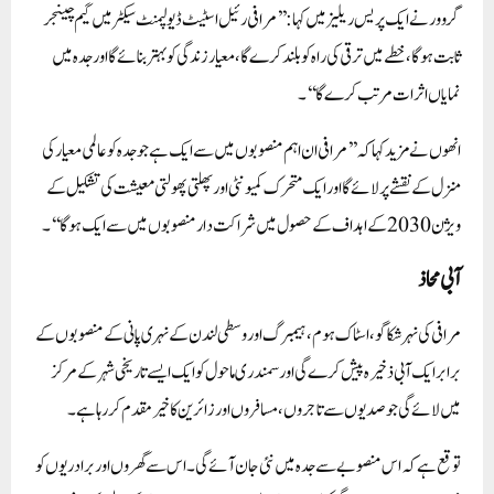
گروور نے ایک پریس ریلیز میں کہا:’’مرافی رئیل اسٹیٹ ڈیولپمنٹ سیکٹر میں گیم چینجر
ثابت ہوگا، خطے میں ترقی کی راہ کو بلند کرے گا، معیار زندگی کو بہتر بنائے گا اور جدہ میں
نمایاں اثرات مرتب کرے گا‘‘۔
انھوں نے مزید کہا کہ ’’مرافی ان اہم منصوبوں میں سے ایک ہے جو جدہ کو عالمی معیار کی
منزل کے نقشے پر لائے گا اور ایک متحرک کمیونٹی اور پھلتی پھولتی معیشت کی تشکیل کے
ویژن 2030 کے اہداف کے حصول میں شراکت دار منصوبوں میں سے ایک ہوگا‘‘۔
آبی محاذ
مرافی کی نہر شکاگو، اسٹاک ہوم، ہیمبرگ اور وسطی لندن کے نہری پانی کے منصوبوں کے
برابر ایک آبی ذخیرہ پیش کرے گی اور سمندری ماحول کو ایک ایسے تاریخی شہر کے مرکز
میں لائے گی جو صدیوں سے تاجروں، مسافروں اور زائرین کا خیرمقدم کر رہا ہے۔
توقع ہے کہ اس منصوبے سے جدہ میں نئی جان آئے گی۔اس سے گھروں اور برادریوں کو