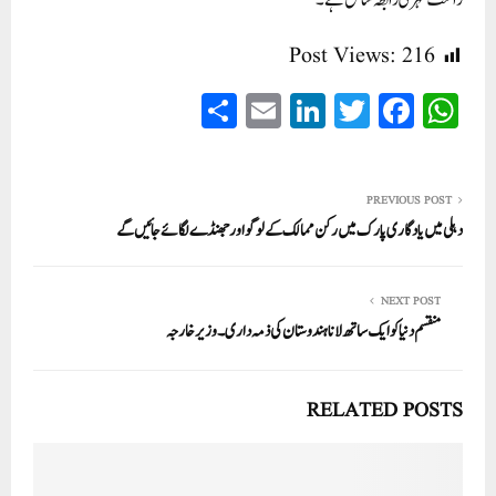
راست نہری رابطہ شامل ہے۔
Post Views:
216
S
E
Li
T
Fa
W
ha
m
nk
wi
ce
ha
re
ail
ed
tte
bo
ts
In
r
ok
A
PREVIOUS POST
دہلی میں یادگاری پارک میں رکن ممالک کے لوگواور جھنڈے لگائے جائیں گے
pp
NEXT POST
منقسم دنیا کو ایک ساتھ لانا ہندوستان کی ذمہ داری۔ وزیر خارجہ
RELATED POSTS