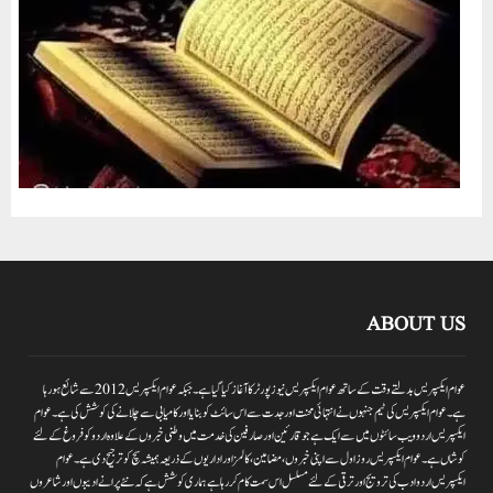
ABOUT US
عوام ایکسپریس بدلتے وقت کے ساتھ عوام ایکسپریس نیوز پورٹر کا آغاز کیا گیا ہے۔جبکہ عوام ایکسپریس 2012سے شائع ہورہا
ہے۔ عوام ایکسپریس کی ٹیم جنہوں نے انتہائی محنت اور جدت سے اس سائٹ کو بنایا اور کامیابی سے چلانے کی کوشش کی ہے۔عوام
ایکسپریس اردو ویب سائٹوں میں سے ایک ہے جو قارئین اور صارفین کی خدمت میں وطنی خبروں کے علاوہ اردو کو فروغ کے لئے
کوشاں ہے۔عوام ایکسپریس روز اول سے اپنی خبروں ،مضامین ،کالمز اور اداریوں کے ذریعہ ہمیشہ سچ کو ترجیح دی ہے۔عوام
ایکسپریس اردو ادب کی ترویج اور ترقی کے لئے مسلسل اس سمت کام کر رہا ہے ہماری کوشش ہے کہ نئے پرانے ادیبوں اور شاعروں