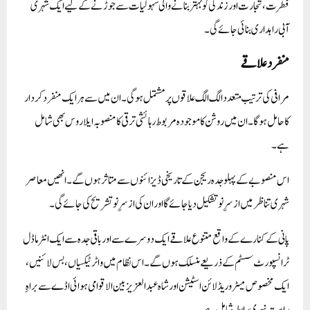
فطرت، تجارت اور زندگی کو بہتر بنانے والی سہولیات سے جوڑنے کے لیے ایک شہری
آبی راہداری بنائی جائے گی۔
منفرد علاقے
مرافی کی ترتیب متعدد الگ الگ علاقوں پر مشتمل ہوگی۔ان میں سے ہر ایک منفرد کردار
کا حامل ہوگا۔ ان میں روشن کا موجودہ مربوط رہائشی ترقی کا منصوبہ ایلاروس بھی شامل
ہے۔
اس منصوبے کے پہلو جدہ ریجن کے تاریخی ڈیزائنوں سے متاثر ہوں گے۔انھیں معاصر
شہری تناظر میں از سرِنو تشکیل دیا جائے گا اور ان کی از سرِنو تشریح کی جائے گی۔
پانی کے کنارے کے واقع متنوع علاقے ایک دوسرے سے اور باقی جدہ سے ایک انٹرماڈل
ٹرانسپورٹ سسٹم کے ذریعے منسلک ہوں گے۔اس نظام میں واٹر ٹیکسیاں ، بس لائنیں ،
ایک مخصوص میٹرو ریڈ لائن اسٹیشن اور شاہ عبدالعزیز بین الاقوامی ہوائی اڈے سے براہِ