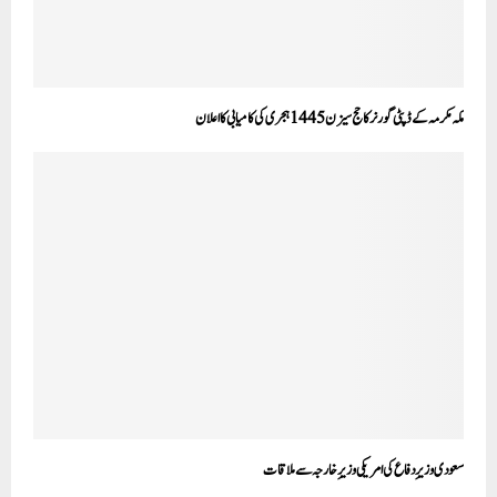
مکہ مکرمہ کے ڈپٹی گورنر کا حج سیزن 1445ہجری کی کامیابی کا اعلان
سعودی وزیرِ دفاع کی امریکی وزیرِ خارجہ سے ملاقات