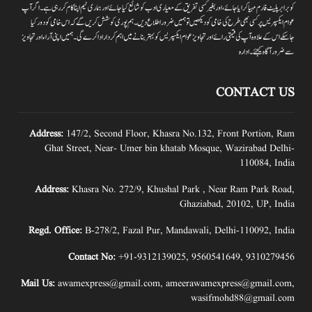
کو برابر پلیٹ فارم مہیا کرایا جائے،اور بغیر کسی تفریق کے معیاری ادب کو شائع کیا جائے اور ہماری ٹیم اپنا کام کر رہی ہے۔اگر آپ
عوام ایکسپریس پر کسی بھی طرح کی خامی کو دیکھیں تو ہمیں ضرور اطلاع دیں۔ہم پوری کوشش کریں گے کہ اس خامی کو دور کیا
جاسکے اس کے علاوہ آپ کی قیمتی رائے اور تجاویز عوام ایکسپریس کو بہتر بنانے میں اہم کردار اداکرے گی۔ہمیں اپنی آراءاور تجاویز
سے ضرور آگاہ کیجئے۔ ادارہ
CONTACT US
Address:
147/2, Second Floor, Khasra No.132, Front Portion, Ram
Ghat Street, Near- Umer bin khatab Mosque, Wazirabad Delhi-
110084, India
Address:
Khasra No. 272/9, Khushal Park , Near Ram Park Road,
Ghaziabad, 20102, UP, India
Regd. Office:
B-278/2, Fazal Pur, Mandawali, Delhi-110092, India
Contact No:
+91-9312139025
,
9560541649
,
9310279456
Mail Us:
awamexpress@gmail.com
,
ameerawamexpress@gmail.com
,
wasifmohd88@gmail.com