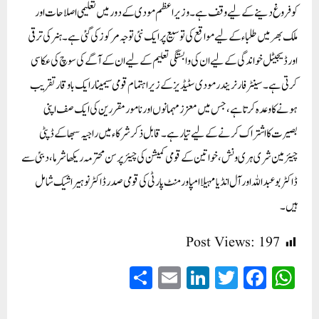
کو فروغ دینے کے لیے وقف ہے۔ وزیر اعظم مودی کے دور میں تعلیمی اصلاحات اور
ملک بھر میں طلباء کے لیے مواقع کی توسیع پر ایک نئی توجہ مرکوز کی گئی ہے۔ ہنر کی ترقی
اور ڈیجیٹل خواندگی کے لیے ان کی وابستگی تعلیم کے لیے ان کے آگے کی سوچ کی عکاسی
کرتی ہے۔ سینٹر فار نریندر مودی سٹیڈیز کے زیر اہتمام قومی سیمینار ایک باوقار تقریب
ہونے کا وعدہ کرتا ہے، جس میں معزز مہمانوں اور نامور مقررین کی ایک صف اپنی
بصیرت کا اشتراک کرنے کے لیے تیار ہے۔ قابل ذکر شرکاء میں راجیہ سبھا کے ڈپٹی
چیئرمین شری ہری ونش، خواتین کے قومی کمیشن کی چیئرپرسن محترمہ ریکھا شرما، دبئی سے
ڈاکٹر بو عبداللہ اور آل انڈیا مہیلا امپاورمنٹ پارٹی کی قومی صدر ڈاکٹر نوہیرا شیک شامل
ہیں۔
Post Views:
197
S
E
Li
T
Fa
W
ha
m
nk
wi
ce
ha