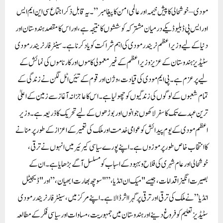
مودی – خوشحالی کا پیش خیمہ اور عالمی امن کا پیغامبر”۔ یہ قابل ذکر اجتماع سی این ایم ایس
اور ایس پی ڈبلیو ڈیکے درمیان مشترکہ کوششوں کا نتیجہ ہے، اور اس کا مقصد ہندوستان اور
دنیا کے لیے وزیر اعظم نریندر مودی کی اہم شراکت کو یاد کرنا ہے۔ سینٹر فار نریندر مودی
سٹیڈیز ہندوستان کے عزیز وزیر اعظم کے غیر معمولی کاموں اور کارناموں کی نمائش کے
لیے پرعزم ہے۔ پی ایم مودی کی قیادت، وژن اور قوم کے تئیں اٹل لگن نے زندگی کے
تمام شعبوں کے لوگوں کی زندگیوں کو چھو لیا ہے۔ اس کا عاجزانہ آغاز سے زمین کے اعلیٰ
ترین عہدے تک کا سفر لاکھوں جوانوں اور بوڑھوں کے لیے تحریک کا ذریعہ ہے۔وزیر
اعظم مودی کے یوم پیدائش کو عوامی خدمت اور ملک کی تعمیر کے اعزاز کے طور پر منانے
کا انتخاب خاص طور پر موزوں ہے۔ اپنے پورے سیاسی کیرئیر میں انہوں نے ترقی،
خوشحالی اور عام شہری کی فلاح و بہبود کے اسباب کو مسلسل آگے بڑھایا ہے۔ ان کے
بصیرت انگیز اقدامات، جیسے "میک ان انڈیا،” "سوچھ بھارت ابھیان،” اور "ڈیجیٹل
انڈیا” نے ملک کی ترقی اور ترقی پر گہرا اثر ڈالا ہے۔اپنے مرکز میں، سینٹر فار نریندر مودی
سٹیڈیز تعلیم کو فروغ دینے اور ہندوستان میں جمہوریت، مساوات اور سیاسی فکر کے مطالعہ