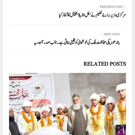
re
ail
ed
tte
bo
ts
In
r
ok
A
PREVIOUS POST
مرکزی وزیر برائے تعلیم نے سکل انڈیا ڈیجیٹل کا آغاز کیا
pp
NEXT POST
باندھوںکی حفاظت ملک کی خوشحالی کو یقینی بناتی ہے۔ نائب صدر جمہوریہ
RELATED POSTS