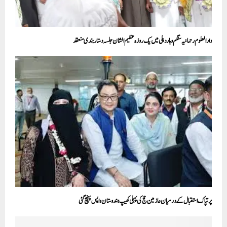
دارالعلوم رحمانیہ سنگم وہار دہلی میں یک روزہ عظیم الشان جلسہ دستار بندی منعقد
پرتپاک استقبال کے درمیان عازمین حج کی پہلی کھیپ ہندوستان واپس پہنچ گئی