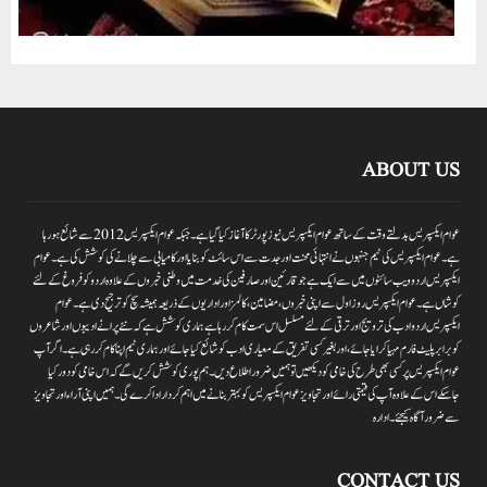
ABOUT US
عوام ایکسپریس بدلتے وقت کے ساتھ عوام ایکسپریس نیوز پورٹر کا آغاز کیا گیا ہے۔جبکہ عوام ایکسپریس 2012سے شائع ہورہا
ہے۔ عوام ایکسپریس کی ٹیم جنہوں نے انتہائی محنت اور جدت سے اس سائٹ کو بنایا اور کامیابی سے چلانے کی کوشش کی ہے۔عوام
ایکسپریس اردو ویب سائٹوں میں سے ایک ہے جو قارئین اور صارفین کی خدمت میں وطنی خبروں کے علاوہ اردو کو فروغ کے لئے
کوشاں ہے۔عوام ایکسپریس روز اول سے اپنی خبروں ،مضامین ،کالمز اور اداریوں کے ذریعہ ہمیشہ سچ کو ترجیح دی ہے۔عوام
ایکسپریس اردو ادب کی ترویج اور ترقی کے لئے مسلسل اس سمت کام کر رہا ہے ہماری کوشش ہے کہ نئے پرانے ادیبوں اور شاعروں
کو برابر پلیٹ فارم مہیا کرایا جائے،اور بغیر کسی تفریق کے معیاری ادب کو شائع کیا جائے اور ہماری ٹیم اپنا کام کر رہی ہے۔اگر آپ
عوام ایکسپریس پر کسی بھی طرح کی خامی کو دیکھیں تو ہمیں ضرور اطلاع دیں۔ہم پوری کوشش کریں گے کہ اس خامی کو دور کیا
جاسکے اس کے علاوہ آپ کی قیمتی رائے اور تجاویز عوام ایکسپریس کو بہتر بنانے میں اہم کردار اداکرے گی۔ہمیں اپنی آراءاور تجاویز
سے ضرور آگاہ کیجئے۔ ادارہ
CONTACT US