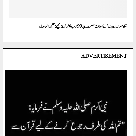
شاہ سلمان ریلیف ‘ نے امدادی منصوبوں پر 99ارب ڈالر خرچ کیے:عقیل الغامدی
ADVERTISEMENT