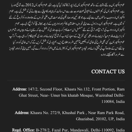
عوام ایکسپریس بدلتے وقت کے ساتھ عوام ایکسپریس نیوز پورٹر کا آغاز کیا گیا ہے۔جبکہ عوام ایکسپریس 2012سے شائع ہورہا
ہے۔ عوام ایکسپریس کی ٹیم جنہوں نے انتہائی محنت اور جدت سے اس سائٹ کو بنایا اور کامیابی سے چلانے کی کوشش کی ہے۔عوام
ایکسپریس اردو ویب سائٹوں میں سے ایک ہے جو قارئین اور صارفین کی خدمت میں وطنی خبروں کے علاوہ اردو کو فروغ کے لئے
کوشاں ہے۔عوام ایکسپریس روز اول سے اپنی خبروں ،مضامین ،کالمز اور اداریوں کے ذریعہ ہمیشہ سچ کو ترجیح دی ہے۔عوام
ایکسپریس اردو ادب کی ترویج اور ترقی کے لئے مسلسل اس سمت کام کر رہا ہے ہماری کوشش ہے کہ نئے پرانے ادیبوں اور شاعروں
کو برابر پلیٹ فارم مہیا کرایا جائے،اور بغیر کسی تفریق کے معیاری ادب کو شائع کیا جائے اور ہماری ٹیم اپنا کام کر رہی ہے۔اگر آپ
عوام ایکسپریس پر کسی بھی طرح کی خامی کو دیکھیں تو ہمیں ضرور اطلاع دیں۔ہم پوری کوشش کریں گے کہ اس خامی کو دور کیا
جاسکے اس کے علاوہ آپ کی قیمتی رائے اور تجاویز عوام ایکسپریس کو بہتر بنانے میں اہم کردار اداکرے گی۔ہمیں اپنی آراءاور تجاویز
سے ضرور آگاہ کیجئے۔ ادارہ
CONTACT US
Address:
147/2, Second Floor, Khasra No.132, Front Portion, Ram
Ghat Street, Near- Umer bin khatab Mosque, Wazirabad Delhi-
110084, India
Address:
Khasra No. 272/9, Khushal Park , Near Ram Park Road,
Ghaziabad, 20102, UP, India
Regd. Office:
B-278/2, Fazal Pur, Mandawali, Delhi-110092, India