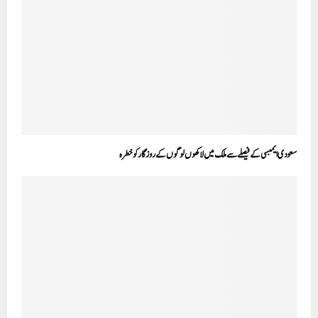
سعودی ایمبسی کے فیصلے سے ملک میں لاکھوں لوگوں کے روزگار کو خطرہ