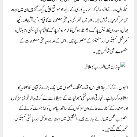
سیکریٹریٹ نے اشارہ کیا کہ سرمایہ کاری کے لیے جو مواقع پیش کیے گئے ہیں ان میں بہت
سی سرگرمیاں شامل ہیں۔ ان میں تفریحی سیاحتی مصنوعات کا قیام، آپریشن اور دیکھ
بھال، سدرن کارنیش پارک، 5 سٹار ہوٹل کا قیام، واٹر پارک کا قیام، آپریشن، ہسپتال،
کمرشل کمپلیکس اور سٹیشنز کے منصوبے ہیں۔ اس کے علاوہ سیاحتی مصنوعات کے
منصوبے بھی شالمل ہیں۔
انہوں نے کہا کہ جازان اس وقت مختلف شعبوں میں ایک بڑے ترقیاتی نشاۃ ثانیہ کا
مشاہدہ کر رہا ہے۔ تجارتی اور رہائشی سہولیات کے پھیلاؤ سے لے کر بین الاقوامی سڑکوں
اور سمندر کے کنارے جانے والی سڑکوں کے ساتھ سیاحوں کو ایڈجسٹ کرنے کے
منصوبے عمل میں لائے جارہے ہیں۔ الشقیق میں بہت سے ہوٹل اور رہائشی کمپلیکس
تعمیر کئے گئے ہیں۔