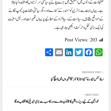
تعطیلات کے دنوں میں الشقیق میں بڑے پیمانے پر سیاحتی سرگرمیوں کا مشاہدہ کیا جاتا
ہے۔ یہاں بہت سے زائرین کو سمندر کے کنارے اور دیگر سیاحتی مقامات پر کیمپ لگانے
کے مواقع ملتے ہیں۔ سیاحت کے رسیا افراد کے مطالبے پر یہاں تعمیرات اور رئیل اسٹیٹ
کی ایک بڑی نقل و حرکت دیکھی جا رہی ہے۔
Post Views:
203
S
E
Li
T
Fa
W
ha
m
nk
wi
ce
ha
re
ail
ed
tte
bo
ts
In
r
ok
A
PREVIOUS POST
ریلائنس جیو نے’ جیو ایئر فائبر‘ 8 شہروں میں لانچ کیا
pp
NEXT POST
خواتین کے لیے ریزرویشن کا قانون ہمارے دور کا سب سے بڑی تبدیلی کا انقلاب ہوگا