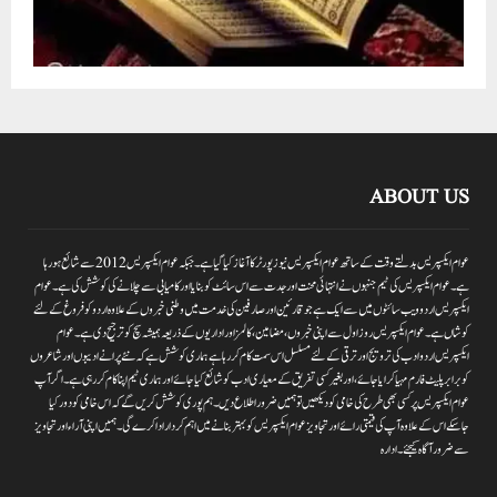
ABOUT US
عوام ایکسپریس بدلتے وقت کے ساتھ عوام ایکسپریس نیوز پورٹر کا آغاز کیا گیا ہے۔جبکہ عوام ایکسپریس 2012سے شائع ہورہا
ہے۔ عوام ایکسپریس کی ٹیم جنہوں نے انتہائی محنت اور جدت سے اس سائٹ کو بنایا اور کامیابی سے چلانے کی کوشش کی ہے۔عوام
ایکسپریس اردو ویب سائٹوں میں سے ایک ہے جو قارئین اور صارفین کی خدمت میں وطنی خبروں کے علاوہ اردو کو فروغ کے لئے
کوشاں ہے۔عوام ایکسپریس روز اول سے اپنی خبروں ،مضامین ،کالمز اور اداریوں کے ذریعہ ہمیشہ سچ کو ترجیح دی ہے۔عوام
ایکسپریس اردو ادب کی ترویج اور ترقی کے لئے مسلسل اس سمت کام کر رہا ہے ہماری کوشش ہے کہ نئے پرانے ادیبوں اور شاعروں
کو برابر پلیٹ فارم مہیا کرایا جائے،اور بغیر کسی تفریق کے معیاری ادب کو شائع کیا جائے اور ہماری ٹیم اپنا کام کر رہی ہے۔اگر آپ
عوام ایکسپریس پر کسی بھی طرح کی خامی کو دیکھیں تو ہمیں ضرور اطلاع دیں۔ہم پوری کوشش کریں گے کہ اس خامی کو دور کیا
جاسکے اس کے علاوہ آپ کی قیمتی رائے اور تجاویز عوام ایکسپریس کو بہتر بنانے میں اہم کردار اداکرے گی۔ہمیں اپنی آراءاور تجاویز
سے ضرور آگاہ کیجئے۔ ادارہ