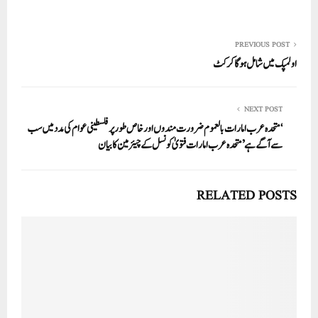
ha
m
nk
wi
ce
ha
re
ail
ed
tte
bo
ts
In
r
ok
A
PREVIOUS POST
اولمپک میں شامل ہوگا کرکٹ
pp
NEXT POST
‘متحدہ عرب امارات بالعموم ضرورت مندوں اور خاص طور پر فلسطینی عوام کی مدد میں سب
سے آگے ہے’ متحدہ عرب امارات فتویٰ کونسل کے چیئرمین کا بیان
RELATED POSTS