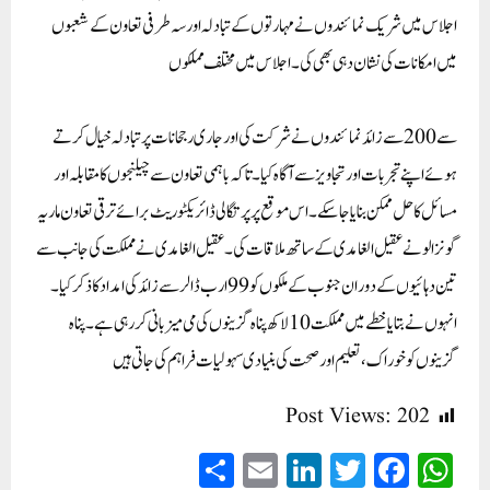
اجلاس میں شریک نمائندوں نے مہارتوں کے تبادلہ اور سہ طرفی تعاون کے شعبوں
میں امکانات کی نشان دہی بھی کی۔اجلاس میں مختلف مملکوں
سے 200 سے زائد نمائندوں نے شرکت کی اور جاری رجحانات پر تبادلہ خیال کرتے
ہوئے اپنے تجربات اور تجاویز سے آگاہ کیا۔ تاکہ باہمی تعاون سے چیلنجوں کا مقابلہ اور
مسائل کا حل ممکن بنایا جا سکے۔اس موقع پر پرتگالی ڈائریکٹوریٹ برائے ترقی تعاون ماریہ
گونزالو نے عقیل الغامدی کے ساتھ ملاقات کی ۔عقیل الغامدی نے مملکت کی جانب سے
تین دہائیوں کے دوران جنوب کے ملکوں کو 99 ارب ڈالر سے زائد کی امداد کا ذکر کیا۔
انہوں نے بتایا خطے میں مملکت 10 لاکھ پناہ گزینوں کی می میزبانی کر رہی ہے۔ پناہ
گزینوں کو خوراک ، تعلیم اور صحت کی بنیادی سہولیات فراہم کی جاتی ہیں
Post Views:
202
S
E
Li
T
Fa
W