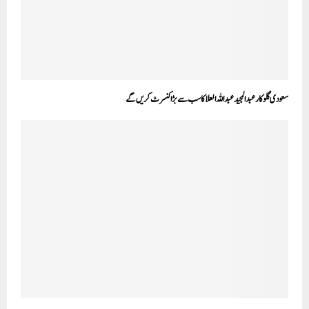
سعودی گلوکار عبدالمجید عبداللہ العلا کا سب سے بڑا کنسرٹ کریں گے