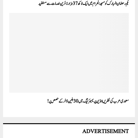
یکم رمضان المبارک کو مسجد الحرام میں ایک لاکھ 37 ہزار زائرین خدمات سے مستفید
سعودی عرب کی نظریں انڈین پریمیئر لیگ میں 30 بلین ڈالر کے حصص پر!
ADVERTISEMENT