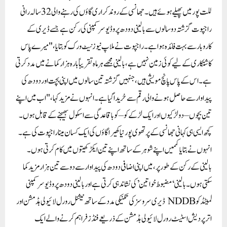
للت پور میں پھیلے ہوئے ہیں۔ جھانسی کے روند کراری گاؤں کی رہنے والی 32 سالہ رانی
راجپوت گزشتہ دو سالوں سے بالینی دودھ پروڈیوسر کمپنی کی رکن ہے جسے ڈیری کے
کاروبار سے بہت فائدہ ہوا ہے۔ راجپوت نے ملاپ نیوز نیٹ ورک کوبتایا، "میرے پاس
کاشتکاری کے لیے کوئی زمین نہیں ہے، بالینی مجھے ہر ماہ تقریباً بارہ ہزار کمانے میں مدد کرتی
ہے۔ اس کے پاس پانچ مویشی ہیں، جنہیں گزشتہ تین سالوں میں اپنی بچت اور دودھ کی
پیداوار سے حاصل ہونے والی رقم سے خریدا گیا ہے۔ انہوں نے مزید کہا، "اب میں اپنے
تین بچوں – دو لڑکیوں اور ایک لڑکے کو – کو باقاعدگی سے اسکول بھیجنے کے قابل ہوں۔
کچھ ایسی ہی کہانی جھانسی کے پرتھوی پور نیاکھیرا گاؤں کی ایک کسان مینا راجپوت کی ہے۔
انہوں نے بتایا کہمیں اپنے شوہر کے ساتھ اپنے تین ایکڑ کھیتوں میں کام کرتی ہوں۔
بالینی کے رکن کے طور پر، میں اپنی اضافی دودھ کی پیداوار سے دو سے تین ہزار مزید کما
سکتی ہوں۔بالینی ‘ مضبوط خواتین’ کی نشاندہی کرتی ہے اور بالینی دودھ پروڈیوسر کمپنی
لمیٹڈ کو NDDB ڈیری سروسز کی تکنیکی مدد کے ساتھ نیشنل رورل لائیولی ہڈ مشن اور
اتر پردیش اسٹیٹ رورل لائیولی ہڈ مشن کے ذریعے فنڈز فراہم کرنے والے ایک