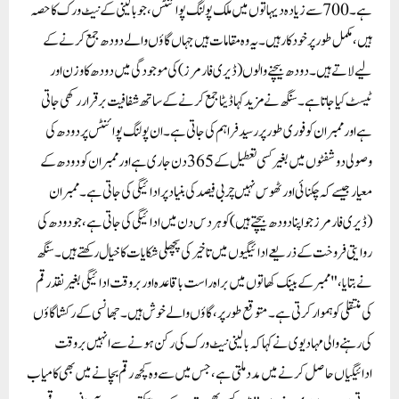
ہے۔ 700 سے زیادہ دیہاتوں میں ملک پولنگ پوائنٹس ، جو بالینی کے نیٹ ورک کا حصہ
ہیں، مکمل طور پر خودکار ہیں۔ یہ وہ مقامات ہیں جہاں گاؤں والے دودھ جمع کرنے کے
لیے لاتے ہیں۔ دودھ بیچنے والوں (ڈیری فارمرز) کی موجودگی میں دودھ کا وزن اور
ٹیسٹ کیا جاتا ہے۔ سنگھ نے مزید کہاڈیٹا جمع کرنے کے ساتھ شفافیت برقرار رکھی جاتی
ہے اور ممبران کو فوری طور پر رسید فراہم کی جاتی ہے۔ان پولنگ پوائنٹس پر دودھ کی
وصولی دو شفٹوں میں بغیر کسی تعطیل کے 365 دن جاری ہے اور ممبران کو دودھ کے
معیار جیسے کہ چکنائی اور ٹھوس نہیں چربی فیصد کی بنیاد پر ادائیگی کی جاتی ہے۔ ممبران
(ڈیری فارمرز جو اپنا دودھ بیچتے ہیں) کو ہر دس دن میں ادائیگی کی جاتی ہے، جو دودھ کی
روایتی فروخت کے ذریعے ادائیگیوں میں تاخیر کی پچھلی شکایات کا خیال رکھتے ہیں۔ سنگھ
نے بتایا، "ممبر کے بینک کھاتوں میں براہ راست باقاعدہ اور بروقت ادائیگی بغیر نقد رقم
کی منتقلی کو ہموار کرتی ہے۔متوقع طور پر، گاؤں والے خوش ہیں۔ جھانسی کے رکشا گاؤں
کی رہنے والی مہادیوی نے کہا کہ بالینی نیٹ ورک کی رکن ہونے سے انہیں بروقت
ادائیگیاں حاصل کرنے میں مدد ملتی ہے، جس میں سے وہ کچھ رقم بچانے میں بھی کامیاب