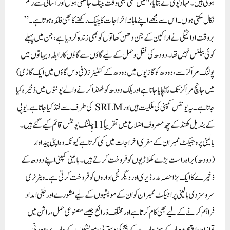
ہوتی ہیں۔ مہادیوی نے بتایا، "میں کسی بھی وقت بینک جا سکتی ہوں اور آسانی سے رقم
نکال سکتی ہوں۔ اس سے مجھے اپنے ماہانہ اخراجات کا چیک رکھنے کا بھی فائدہ ہوتا ہے۔”
بروقت ادائیگی نے اراکین کے جن دھن کھاتوں کو بھی زندہ کر دیا ہے، جن میں پہلے
کوئی بیلنس نہیں تھا۔دودھ کی نقل و حمل کے لیے گاؤں سے گاؤں کا رابطہ دیہاتوں میں
پولنگ مراکز سے، دودھ کو گاڑیوں میں دودھ کے کنٹینرز (فی دس گاؤں میں ایک گاڑی)
میں جانچ مراکز تک پہنچایا جاتا ہے اور بلک دودھ کو ٹھنڈا کرنے والے یونٹوں میں ذخیرہ کیا
جاتا ہے۔ یہ یونٹس کمپنی کی ملکیت ہیں اور SRLM کی طرف سے فنڈ کیا جاتا ہے. یوپی
کے بندیل کھنڈ کے چھ مصروف اضلاع میں تقریباً 11 چِلنگ یونٹس قائم کیے گئے ہیں۔
بالینی پروجیکٹ ممبران کے سفری اخراجات میں کمی کرتا ہے کیونکہ وہ اپنی پیداوار
(دودھ) براہ راست بڑے کھلاڑیوں کو فروخت کرتے ہیں۔ بالینی کمپنی اپنے دودھ کے
ذخیرے کا ایک بڑا حصہ مدر ڈیری اور دیگر نجی اداروں کو فروخت کرتی ہے۔ ویٹرنری
سروسز دی بالینی پراجیکٹ ممبران کو ان کے مویشیوں کے لیے مشورے اور طبی امداد
فراہم کرنے کے لیے بھی کام کرتا ہے اور مختلف ذرائع جیسے مصنوعی حمل، راشن میں