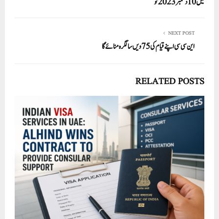
pp
میں10 دسمبر 2023 کو
NEXT POST
این سی سی اپنے قیام کی 75ویں سالگرہ منائے گا
RELATED POSTS