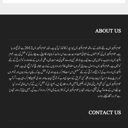
ABOUT US
عوام ایکسپریس بدلتے وقت کے ساتھ عوام ایکسپریس نیوز پورٹر کا آغاز کیا گیا ہے۔جبکہ عوام ایکسپریس 2012سے شائع ہورہا
ہے۔ عوام ایکسپریس کی ٹیم جنہوں نے انتہائی محنت اور جدت سے اس سائٹ کو بنایا اور کامیابی سے چلانے کی کوشش کی ہے۔عوام
ایکسپریس اردو ویب سائٹوں میں سے ایک ہے جو قارئین اور صارفین کی خدمت میں وطنی خبروں کے علاوہ اردو کو فروغ کے لئے
کوشاں ہے۔عوام ایکسپریس روز اول سے اپنی خبروں ،مضامین ،کالمز اور اداریوں کے ذریعہ ہمیشہ سچ کو ترجیح دی ہے۔عوام
ایکسپریس اردو ادب کی ترویج اور ترقی کے لئے مسلسل اس سمت کام کر رہا ہے ہماری کوشش ہے کہ نئے پرانے ادیبوں اور شاعروں
کو برابر پلیٹ فارم مہیا کرایا جائے،اور بغیر کسی تفریق کے معیاری ادب کو شائع کیا جائے اور ہماری ٹیم اپنا کام کر رہی ہے۔اگر آپ
عوام ایکسپریس پر کسی بھی طرح کی خامی کو دیکھیں تو ہمیں ضرور اطلاع دیں۔ہم پوری کوشش کریں گے کہ اس خامی کو دور کیا
جاسکے اس کے علاوہ آپ کی قیمتی رائے اور تجاویز عوام ایکسپریس کو بہتر بنانے میں اہم کردار اداکرے گی۔ہمیں اپنی آراءاور تجاویز
سے ضرور آگاہ کیجئے۔ ادارہ
CONTACT US