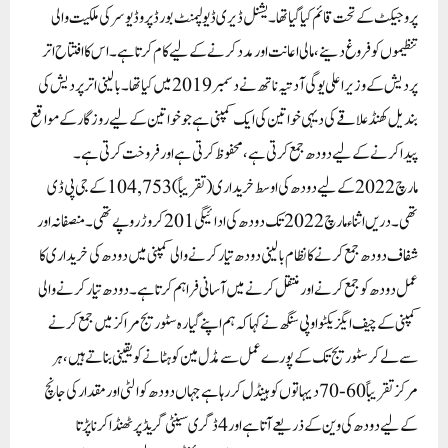
پروجیکٹ کے تحت قائم کیا گیا تھا۔ یشنل ڈیری ڈیولپمنٹ بورڈ پروڈیوسر کی ملکیت والی
تنظیموں کو فروغ دینے، مالی اعانت اور مدد کرنے کے لیے کام کرتا ہے۔ اس کا افتتاح اتر
پردیش کے وزیر اعلی یوگی آدتیہ ناتھ نے دسمبر 2019 میں کیا تھا۔بالینی اتر پردیش کی
بندیل کھنڈ علاقے کی دیہی خواتین کی ایک کمپنی ہے جو خواتین کے لیے روزگار کے مواقع
پیدا کرنے کے لیے دودھ جمع کرتی ہے، محفوظ کرتی ہے اور فروخت کرتی ہے۔
مارچ 2022 کے لیے دودھ کی اوسط خریداری (تقریباً) 104,753 کے جی پی ڈی
تھی۔ دریں اثناء مارچ 2022 تک دودھ کی ادائیگی201 کروڑ روپے تھی۔منصفانہ اور
شفاف دودھ جمع کرنے کا نظام بالینی دودھ تیار کرنے والی کمپنی میں دودھ کی خریداری کا
عمل دودھ کو جمع کرنے اور منتقل کرنے میں آسانی فراہم کرتا ہے۔ دودھ تیار کرنے والی
کمپنی کے چیف ایگزیکٹو او پی سنگھ نے کہا کہ ہم اپنے گیارہ سٹوریج مراکز میں جمع کرنے
سے لے کر سٹوریج تک کے پورے عمل سے مڈل مین کو ہٹانے کو یقینی بناتے ہیں، ہر
مرکز تقریباً 60-70 دیہاتوں کو ہینڈل کر رہا ہے جہاں دودھ کوالٹی اور مقدار کی جانچ
کے لیے دودھ کی وین کے ذریعے آتا ہے اور 4 ڈگری سینٹی گریڈپر ٹھنڈا کرنا پڑتا