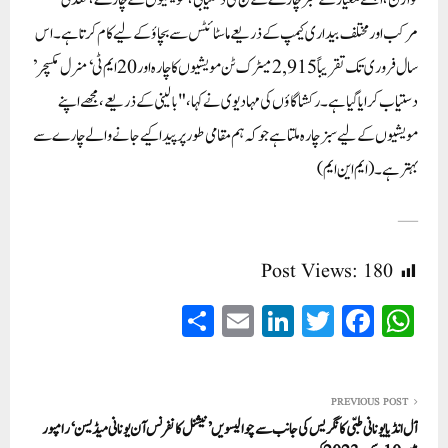
توازن، اچھے معیار کے سبز چارے کے بیج کی دستیابی، مویشیوں کے چارے، معدنی
مرکب اور مختلف بیداری کیمپ کے ذریعے ماسٹائٹس سے بچاؤ کے لیے کام کرتا ہے۔ اس
سال فروری تک تقریباً 2,915 میٹرک ٹن مویشیوں کا چارہ اور 20 ایم ٹی ‘ منرل مکسچر’
دستیاب کرایا گیا ہے۔ رکشا گاؤں کی مہادیوی نے کہا، "بالینی کے ذریعے، مجھے اپنے
مویشیوں کے لیے سبز چارہ ملتا ہے جو کہ ہم مقامی طور پر پیدا کیے جانے والے چارے سے
بہتر ہے۔(ایم این ایم)
—
Post Views:
180
S
E
Li
T
Fa
W
ha
m
nk
wi
ce
ha
re
ail
ed
tte
bo
ts
In
r
ok
A
PREVIOUS POST
آل انڈیا یونانی طبّی کانگریس کی جانب سے چوالیسویں ’نیشنل کانفرنس آن یونانی میڈیسن‘ رامپور