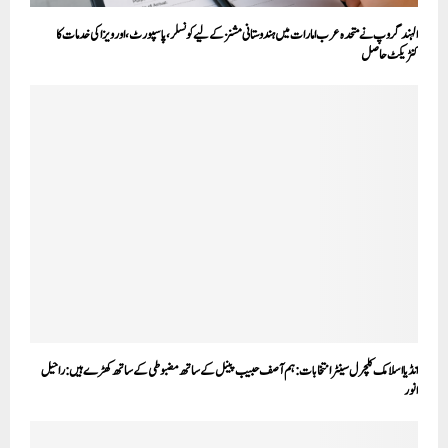
الہند گروپ نے متحدہ عرب امارات میں ہندوستانی مشنز کے لیے کونسلر، پاسپورٹ، اور ویزا کی خدمات کا
کنٹریکٹ حاصل
انڈیا اسلامک کلچرل سینٹر انتخابات:ہم آصف حبیب پینل کے ساتھ مضبوطی کے ساتھ کھڑے ہیں:راحیل
انور