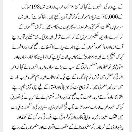
کے لیے دعا کی۔ انہوں نے کہاکہ آج ہم متحدہ عرب امارات میں 198 ممالک
کے 70,000 سے زیادہ مہمانوں کو خوش آمدید کہتے ہیں۔ انکا کہنا ہے کہ ان میں
سربراہان مملکت، حکومتی رہنما، وزراء، کارپوریٹ حکام، بین الاقوامی تنظیموں کے
نمائندے، ماہرین تعلیم اور میڈیا کے نمائندے شامل ہیں جو ایک ہی مسئلےپر توجہ دینے
آئے ہیں اور وہ آئندہ نسلوں کے لیے ہمارے سیارے کا تحفظ ہے۔ شیخ محمد بن راشدنے
کہاکہ چیلنج بڑے ہیں تاہم تاریخ نے ہمیشہ یہ ثابت کیا ہے کہ انسانیت کا اتحاد، تعاون اور
اجتماع ہی خوشحالی اور مسلسل ترقی کے سب سے بڑے معاون ہیں۔انہوں نےکہاکہ اس
انسانی کوشش میں شامل تمام لوگوں کے لیے نیک خواہشات ہیں۔ ہم متحدہ عرب امارات
میں اس غیر معمولی بین الاقوامی ایونٹ کی میزبانی اور انعقاد کے لیے اپنی قومی ٹیم پر اپنے
اعتماد کا اعادہ کرتے ہیں۔ عزت مآب شیخ محمد بن راشد المکتوم نے نے اس بات کی تصدیق
کی کہ متحدہ عرب امارات صدر عزت مآب شیخ محمد بن زاید النہیان کی دانشمندانہ قیادت
میں مختلف شعبوں میں ماحولیاتی کارروائی کو فروغ دینے، قدرتی وسائل کے تحفظ اور
پائیداری کے طریقوں کو مضبوط بنانے کے مقصد سے اقدامات اور منصوبوں کے ذریعے