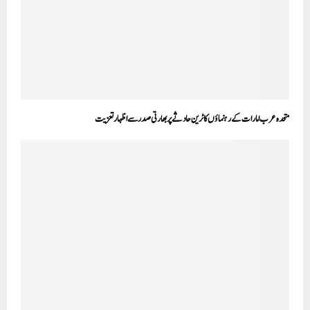
متحدہ عرب امارات کے رہنماؤں کاٹرین حادثے پربھارتی صدر سے اظہارتعزیت