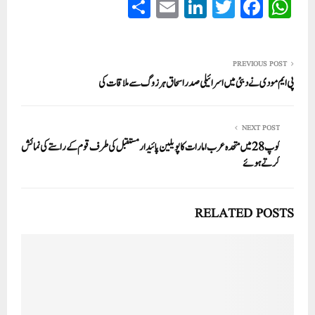
S
E
Li
T
Fa
W
ha
m
nk
wi
ce
ha
re
ail
ed
tte
bo
ts
In
r
ok
A
PREVIOUS POST
پی ایم مودی نے دبئی میں اسرائیلی صدر اسحاق ہرزوگ سے ملاقات کی
pp
NEXT POST
کوپ 28 میں متحدہ عرب امارات کا پویلین پائیدار مستقبل کی طرف قوم کے راستے کی نمائش
کرتے ہوئے
RELATED POSTS