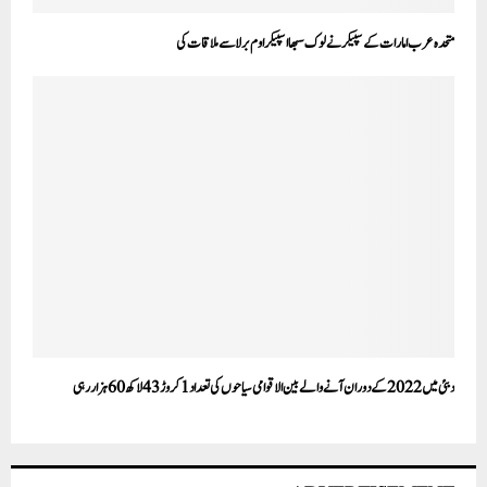
متحدہ عرب امارات کے سپیکر نے لوک سبھا اسپیکر اوم برلاسے ملاقات کی
دبئی میں 2022 کے دوران آنے والے بین الاقوامی سیاحوں کی تعداد 1کروڑ 43لاکھ 60ہزار رہی