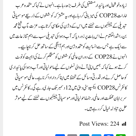
زیادہ خوشحال اور پائیدار مستقبل کی طرف بڑھ رہا ہے۔ انہوں نے کہا کہ متحدہ عرب
امارات COP28 کی میزبانی کر رہا ہے اور یہ مشترکہ کوششوں کے ذریعے موسمیاتی
تبدیلی کے چیلنجوں سے نمٹنے میں اس کے وژن کی عکاسی کرتا ہے۔ عزت مآب شیخ محمد
بن راشد المکتوم نے اس بات پر زور دیا کہ آب و ہوا کی تبدیلی سب سے اہم تنازعات میں
سے ایک ہے جس سے انسانیت کو متحد وژن اور ہم آہنگی کے ساتھ حل کرنا چاہیے۔
انہوں نے COP28 کے دوران عالمی کوششوں کو مستحکم کرنے کی اہمیت کو نوٹ
کرتے ہوئے کہا کہ ہمیں اپنی آنے والی نسلوں کے لیے ماحولیاتی اور آب و ہوا کی پائیداری
کو حاصل کرنے اور قدرتی وسائل کے تحفظ میں اپنا کردار ادا کرنا ہے۔ عالمی موسمیاتی
کانفرنس COP28 ایکسپو سٹی دبئی میں 12 دسمبر تک جاری رہے گی۔ کانفرنس میں
سربراہان مملکت اور عالمی رہنما ماحولیاتی اور موسمیاتی چیلنجوں سے نمٹنے کے لیے موثر
حل پر تبادلہ خیال کررہے ہیں۔
Post Views:
224