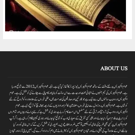
ABOUT US
عوام ایکسپریس بدلتے وقت کے ساتھ عوام ایکسپریس نیوز پورٹر کا آغاز کیا گیا ہے۔جبکہ عوام ایکسپریس 2012سے شائع ہورہا
ہے۔ عوام ایکسپریس کی ٹیم جنہوں نے انتہائی محنت اور جدت سے اس سائٹ کو بنایا اور کامیابی سے چلانے کی کوشش کی ہے۔عوام
ایکسپریس اردو ویب سائٹوں میں سے ایک ہے جو قارئین اور صارفین کی خدمت میں وطنی خبروں کے علاوہ اردو کو فروغ کے لئے
کوشاں ہے۔عوام ایکسپریس روز اول سے اپنی خبروں ،مضامین ،کالمز اور اداریوں کے ذریعہ ہمیشہ سچ کو ترجیح دی ہے۔عوام
ایکسپریس اردو ادب کی ترویج اور ترقی کے لئے مسلسل اس سمت کام کر رہا ہے ہماری کوشش ہے کہ نئے پرانے ادیبوں اور شاعروں
کو برابر پلیٹ فارم مہیا کرایا جائے،اور بغیر کسی تفریق کے معیاری ادب کو شائع کیا جائے اور ہماری ٹیم اپنا کام کر رہی ہے۔اگر آپ
عوام ایکسپریس پر کسی بھی طرح کی خامی کو دیکھیں تو ہمیں ضرور اطلاع دیں۔ہم پوری کوشش کریں گے کہ اس خامی کو دور کیا
جاسکے اس کے علاوہ آپ کی قیمتی رائے اور تجاویز عوام ایکسپریس کو بہتر بنانے میں اہم کردار اداکرے گی۔ہمیں اپنی آراءاور تجاویز