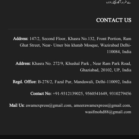
سے ضرور آگاہ کیجئے۔ ادارہ
CONTACT US
Address:
147/2, Second Floor, Khasra No.132, Front Portion, Ram
Ghat Street, Near- Umer bin khatab Mosque, Wazirabad Delhi-
110084, India
Address:
Khasra No. 272/9, Khushal Park , Near Ram Park Road,
Ghaziabad, 20102, UP, India
Regd. Office:
B-278/2, Fazal Pur, Mandawali, Delhi-110092, India
Contact No:
+91-9312139025
,
9560541649
,
9310279456
Mail Us:
awamexpress@gmail.com
,
ameerawamexpress@gmail.com
,
wasifmohd88@gmail.com