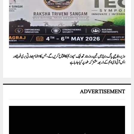
وزیر دفاع پریاگ راج میں تین روزہ نارتھ ٹیک سمپوزیم کا افتتاح کریں گے، جس کا اہتمام بھارتی بری فوج اور
ایس آئی ڈی ایم کے ذریعہ مشترکہ طور پر کیا جا رہا ہے
ADVERTISEMENT