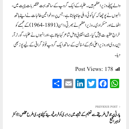
والے پہلے وزیر اعظم ہیں۔طلباء کے ایک گروپ کے ساتھ بہت مختصر بات چیت میں،
انہوں نے پوچھا کہ کیا کوئی دہلی جانا چاہتا ہے، جس پر دو خواتین طالبات نے اپنے ہاتھ
اٹھائے اور مسکرا دی۔ وزیر اعظم نے بھرتی داسن (1891-1964) کے مجسمے کو
خراج عقیدت پیش کیا، جسے انقلابی تامل شاعر کہا جاتا ہے، اور انہوں نے طلباء، گورنر آر
این روی اور وزیر اعلیٰ ایم کے اسٹالن کے ساتھ ایک گروپ فوٹوگرافی کے لیے پوز بھی
دیا۔
Post Views:
178
S
E
Li
T
Fa
W
ha
m
nk
wi
ce
ha
re
ail
ed
tte
bo
ts
In
r
ok
A
PREVIOUS POST
پارٹی پر جوش طریقے سے تعلیم کے شعبے میں برابری کو فروغ دینے کیلئے پوری طرح مخلص: ڈاکٹر
pp
نوہیرا شیخ