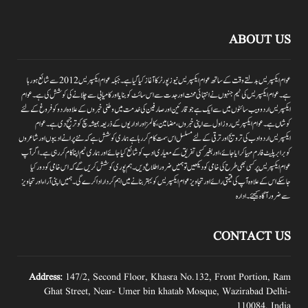
ABOUT US
عوام ایکسپریس بدلتے وقت کے ساتھ عوام ایکسپریس نیوز پورٹر کا آغاز کیا گیا ہے۔جبکہ عوام ایکسپریس 2012سے شائع ہورہا
ہے۔ عوام ایکسپریس کی ٹیم جنہوں نے انتہائی محنت اور جدت سے اس سائٹ کو بنایا اور کامیابی سے چلانے کی کوشش کی ہے۔عوام
ایکسپریس اردو ویب سائٹوں میں سے ایک ہے جو قارئین اور صارفین کی خدمت میں وطنی خبروں کے علاوہ اردو کو فروغ کے لئے
کوشاں ہے۔عوام ایکسپریس روز اول سے اپنی خبروں ،مضامین ،کالمز اور اداریوں کے ذریعہ ہمیشہ سچ کو ترجیح دی ہے۔عوام
ایکسپریس اردو ادب کی ترویج اور ترقی کے لئے مسلسل اس سمت کام کر رہا ہے ہماری کوشش ہے کہ نئے پرانے ادیبوں اور شاعروں
کو برابر پلیٹ فارم مہیا کرایا جائے،اور بغیر کسی تفریق کے معیاری ادب کو شائع کیا جائے اور ہماری ٹیم اپنا کام کر رہی ہے۔اگر آپ
عوام ایکسپریس پر کسی بھی طرح کی خامی کو دیکھیں تو ہمیں ضرور اطلاع دیں۔ہم پوری کوشش کریں گے کہ اس خامی کو دور کیا
جاسکے اس کے علاوہ آپ کی قیمتی رائے اور تجاویز عوام ایکسپریس کو بہتر بنانے میں اہم کردار اداکرے گی۔ہمیں اپنی آراءاور تجاویز
سے ضرور آگاہ کیجئے۔ ادارہ
CONTACT US
Address:
147/2, Second Floor, Khasra No.132, Front Portion, Ram
Ghat Street, Near- Umer bin khatab Mosque, Wazirabad Delhi-
110084, India