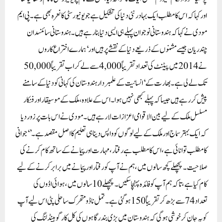
اور کہا کہ اس کا مطلب ایک بہادر نئی دنیا کی تشکیل ہے جو یونیورسٹی کا نعرہ بھی ہے۔ پی ایم
مودی نے کہا کہ ہندوستانی نوجوان پہلے ہی ایسی دنیا بنا رہے ہیں۔ ہندوستانی سائنسدان
چندریان جیسے مشنوں کے ذریعے دنیا کے نقشے پر ہیں اور ‘ہمارے اختراع کاروں
نے 2014 میں پیٹنٹ کی تعداد تقریباً 4,000 سے لے کر اب تقریباً 50,000
تک لے لی ہے۔ بھارت کے ‘ انسانیت کے علمبردار ہندوستان کی کہانی کو دنیا کے سامنے
پیش کر رہے ہیں جیسا کہ پہلے کبھی نہیں ہوا۔ اس کے علاوہ، ملک کے موسیقار اور فنکار
مسلسل ملک کے لیے بین الاقوامی اعزازات لا رہے ہیں۔مودی نے اس بات پر زور دیا
کہ ایک بہتر سماج اور ملک کے لیے لوگوں کو واپس دینا ہی تعلیم کا اصل مقصد ہے۔’ ‘جوانی
کا مطلب توانائی ہے، اس کا مطلب ہے رفتار، مہارت اور پیمانے کے ساتھ کام کرنے کی
صلاحیت۔ پچھلے کچھ سالوں میں، ہم نے آپ کو رفتار اور پیمانے میں برابر کرنے کے لیے
کام کیا ہے، تاکہ ہم آپ کو فائدہ پہنچا سکیں۔ پچھلے 10 سالوں میں، ہوائی اڈوں کی
تعداد 74 سے بڑھ کر تقریباً 150 ہو گئی ہے۔ تمل ناڈو متحرک ساحلی پٹی اس لیے آپ
کو یہ جان کر خوشی ہوگی کہ ہندوستان میں بڑی بندرگاہوں کی کل کارگو ہینڈلنگ کی