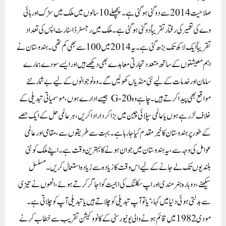
صلاحیت 2014 سے دوگنی ہو گئی ہے۔ پچھلے 10 سالوں میں ملک میں سڑک اور ہائی
وے کی تعمیر کی رفتار تقریباً دوگنی ہو گئی ہے۔ ملک میں رجسٹرڈ اسٹارٹ اپس کی تعداد
تقریباً ایک لاکھ تک بڑھ گئی ہے۔ یہ 2014 میں 100 سے بھی کم تھی۔ ہندوستان نے
اہم معیشتوں کے ساتھ متعدد تجارتی معاہدے بھی دیکھے ہیں اور ایسے سودے ہمارے
سامان اور خدمات کے لیے نئی منڈیاں کھولیں گے۔ وہ نوجوانوں کے لیے بے شمار نئے
مواقع بھی پیدا کرتے ہیں۔چاہے وہ G-20 جیسے ادارے ہوں، موسمیاتی تبدیلی کے
خلاف لڑ رہے ہوں یا عالمی سپلائی چین میں بڑا کردار ادا کریں، ہر عالمی حل کے ایک حصے
کے طور پر ہندوستان کا خیرمقدم کیا جا رہا ہے۔ بہت سے طریقوں سے، مقامی اور عالمی
عوامل کی وجہ سے، یہ ہندوستان میں جوان ہونے کا بہترین وقت ہے۔ اپنے ملک کو نئی
بلندیوں تک لے جانے کے لیے اس وقت کا زیادہ سے زیادہ استعمال کریں۔ مسلسل
سیکھنے، دوبارہ ہنر مندی اور اپ سکلنگ کی اہمیت کو اجاگر کرتے ہوئے، انھوں نے تیزی
سے بدلتی ہوئی دنیا میں کہا، ‘یا تو آپ تبدیلی کو چلاتے ہیں یا تبدیلی آپ کو چلاتی ہے۔
مودی 1982 میں قائم ہونے والی یونیورسٹی کے کانووکیشن تقریب سے خطاب کرنے