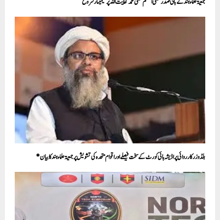
جمعیۃ علماء ہند کے بانی صدر مفتی اعظم مفتی محمد کفایت اللہ پر سیمینار شروع
بلڈوزر کارروائی پر اڈیشہ ہائی کورٹ کے سخت فیصلے اور اقوام متحدہ کی تشویش پر جمعیۃ علماء ہند کابیان*