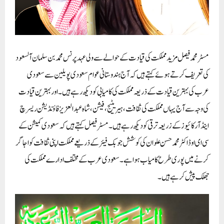
مسٹر محمد فیصل مزید مملکت کی قیادت کے حوالے سے ولی عہد پرنس محمد بن سلمان آلسعود
کی تعریف کرتے ہوئے کہتے ہیں کہ آج ہندوستانی عوام سعودی پویلین سے سعودی
عرب کی بہترین قیادت کے ذریعہ مملکت کی کامیابی کو دیکھ رہے ہیں۔اور بہترین قیادت
کی وجہ سے آج یہاں مملکت کی ثقافت،ہیریٹیج،فیشن،شاہ عبدالعزیز فاؤنڈیشن ریسرچ
اینڈ آرکائیوز کے زریعہ ترقی کو دیکھ رہے ہیں۔مسٹر فیصل کہتے ہیں کہ سعودی کمیشن کے
سی ای او ڈاکٹر محمد حسن علوان کی کوشش جو بک فیئر کے ذریعے مملکت اپنی ثقافت کو اجاگر
کرنے میں پوری طرح کامیاب ہوا ہے۔سعودی عرب کے مختلف ادارے مملکت کی
جھلک پیش کر ہے ہیں۔