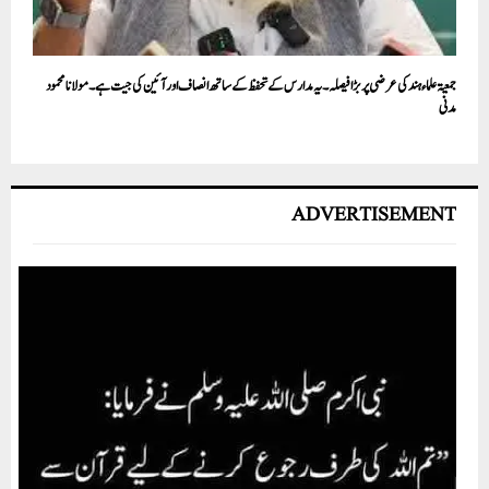
جمعیۃ علما ء ہند کی عرضی پر بڑا فیصلہ ۔یہ مدارس کے تحفظ کے ساتھ انصاف اور آئین کی جیت ہے ۔ مولانا محمود
مدنی
ADVERTISEMENT