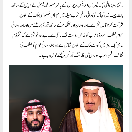
۔نئی دہلی عالمی بک فیئر میں انڈیکس ٹریولس کے پاٹنر مسٹرمحمد فیصل نے میڈیا کے ساتھ
بات چیت میں کہا کہ نئی دہلی عالمی کتاب میلہ میں مہمان خصوصی ملک کے طور پر
شرکت کرنا قابل فخر ہے۔ہندوستان اور کنگڈم کے ساتھ قدیمی رشتے ہیں اور ہندوستانی
عوام مملکت سعودی عرب کو خاص دوست ملک مانتی ہے۔بے حد خوشی ہے کہ کنگڈم
عالمی بک فیئر میں گیسٹ ملک کے طور پر شامل ہے اور ہندوستانی عوام کو مملکت کی
ثقافت،فن،ادب،و روایتی پرفارمنگ آرٹس دیکھنے کو مل رہا ہے۔