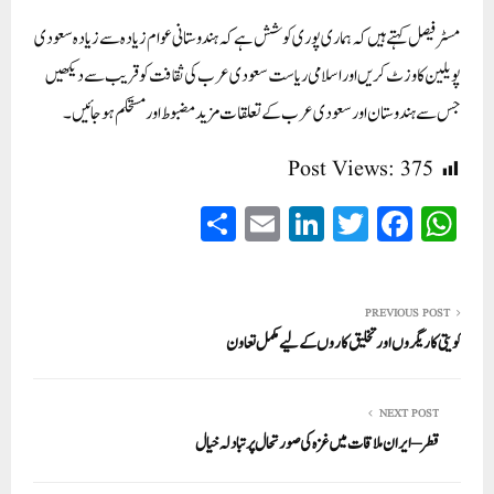
مسٹر فیصل کہتے ہیں کہ ہماری پوری کوشش ہے کہ ہندوستانی عوام زیادہ سے زیادہ سعودی
پویلین کا وزٹ کریں اور اسلامی ریاست سعودی عرب کی ثقافت کو قریب سے دیکھیں
جس سے ہندوستان اور سعودی عرب کے تعلقات مزید مضبوط اور مستحکم ہو جائیں۔
Post Views:
375
S
E
Li
T
Fa
W
ha
m
nk
wi
ce
ha
re
ail
ed
tte
bo
ts
In
r
ok
A
PREVIOUS POST
کویتی کاریگروں اور تخلیق کاروں کے لیے مکمل تعاون
pp
NEXT POST
قطر – ایران ملاقات میں غزہ کی صورتحال پر تبادلہ خیال