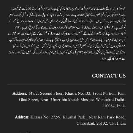
عوام ایکسپریس بدلتے وقت کے ساتھ عوام ایکسپریس نیوز پورٹر کا آغاز کیا گیا ہے۔جبکہ عوام ایکسپریس 2012سے شائع ہورہا
ہے۔ عوام ایکسپریس کی ٹیم جنہوں نے انتہائی محنت اور جدت سے اس سائٹ کو بنایا اور کامیابی سے چلانے کی کوشش کی ہے۔عوام
ایکسپریس اردو ویب سائٹوں میں سے ایک ہے جو قارئین اور صارفین کی خدمت میں وطنی خبروں کے علاوہ اردو کو فروغ کے لئے
کوشاں ہے۔عوام ایکسپریس روز اول سے اپنی خبروں ،مضامین ،کالمز اور اداریوں کے ذریعہ ہمیشہ سچ کو ترجیح دی ہے۔عوام
ایکسپریس اردو ادب کی ترویج اور ترقی کے لئے مسلسل اس سمت کام کر رہا ہے ہماری کوشش ہے کہ نئے پرانے ادیبوں اور شاعروں
کو برابر پلیٹ فارم مہیا کرایا جائے،اور بغیر کسی تفریق کے معیاری ادب کو شائع کیا جائے اور ہماری ٹیم اپنا کام کر رہی ہے۔اگر آپ
عوام ایکسپریس پر کسی بھی طرح کی خامی کو دیکھیں تو ہمیں ضرور اطلاع دیں۔ہم پوری کوشش کریں گے کہ اس خامی کو دور کیا
جاسکے اس کے علاوہ آپ کی قیمتی رائے اور تجاویز عوام ایکسپریس کو بہتر بنانے میں اہم کردار اداکرے گی۔ہمیں اپنی آراءاور تجاویز
سے ضرور آگاہ کیجئے۔ ادارہ
CONTACT US
Address:
147/2, Second Floor, Khasra No.132, Front Portion, Ram
Ghat Street, Near- Umer bin khatab Mosque, Wazirabad Delhi-
110084, India
Address:
Khasra No. 272/9, Khushal Park , Near Ram Park Road,
Ghaziabad, 20102, UP, India