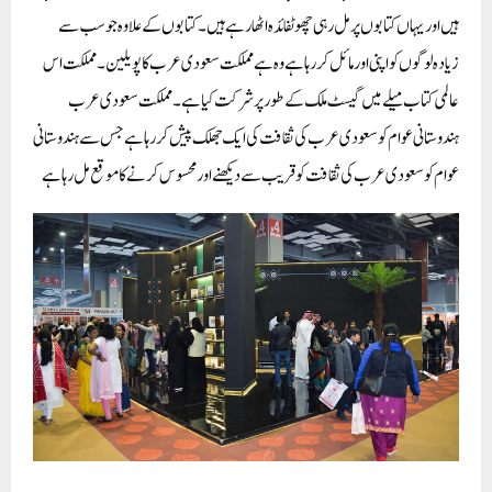
ہیں اور یہاں کتابوں پر مل رہی چھوٹفائدہ اٹھارہے ہیں۔کتابوں کے علاوہ جو سب سے
زیادہ لوگوں کو اپنی اور مائل کر رہا ہے وہ ہے مملکت سعودی عرب کا پویلین۔مملکت اس
عالمی کتاب میلے میں گیسٹ ملک کے طور پر شرکت کیا ہے۔ مملکت سعودی عرب
ہندوستانی عوام کو سعودی عرب کی ثقافت کی ایک جھلک پیش کررہا ہے جس سے ہندوستانی
عوام کو سعودی عرب کی ثقافت کو قریب سے دیکھنے اور محسوس کرنے کا موقع مل رہا ہے