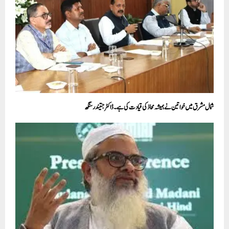
شمال مشرق میں خواتین نے ہمیشہ محاذ کی قیادت کی ہے۔ڈاکٹر جتیندر سنگھ