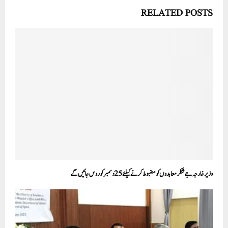
RELATED POSTS
وزیر خارجہ جے شنکر معاہدوں کو مضبوط کرنےکیلئے 25 دسمبر کوروس جائیں گے