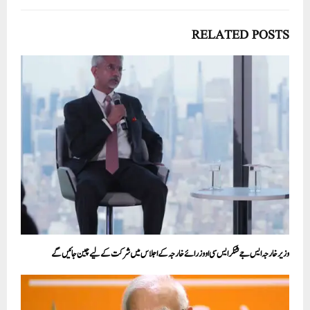
RELATED POSTS
وزیر خارجہ ایس جے شنکر ایس سی او وزرائے خارجہ کے اجلاس میں شرکت کے لیے چین جائیں گے