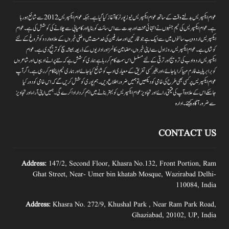
عوام ایکسپریس بدلتے وقت کے ساتھ عوام ایکسپریس نیوز پورٹر کا آغاز کیا گیا ہے۔جبکہ عوام ایکسپریس 2012سے شائع ہورہا
ہے۔ عوام ایکسپریس کی ٹیم جنہوں نے انتہائی محنت اور جدت سے اس سائٹ کو بنایا اور کامیابی سے چلانے کی کوشش کی ہے۔عوام
ایکسپریس اردو ویب سائٹوں میں سے ایک ہے جو قارئین اور صارفین کی خدمت میں وطنی خبروں کے علاوہ اردو کو فروغ کے لئے
کوشاں ہے۔عوام ایکسپریس روز اول سے اپنی خبروں ،مضامین ،کالمز اور اداریوں کے ذریعہ ہمیشہ سچ کو ترجیح دی ہے۔عوام
ایکسپریس اردو ادب کی ترویج اور ترقی کے لئے مسلسل اس سمت کام کر رہا ہے ہماری کوشش ہے کہ نئے پرانے ادیبوں اور شاعروں
کو برابر پلیٹ فارم مہیا کرایا جائے،اور بغیر کسی تفریق کے معیاری ادب کو شائع کیا جائے اور ہماری ٹیم اپنا کام کر رہی ہے۔اگر آپ
عوام ایکسپریس پر کسی بھی طرح کی خامی کو دیکھیں تو ہمیں ضرور اطلاع دیں۔ہم پوری کوشش کریں گے کہ اس خامی کو دور کیا
جاسکے اس کے علاوہ آپ کی قیمتی رائے اور تجاویز عوام ایکسپریس کو بہتر بنانے میں اہم کردار اداکرے گی۔ہمیں اپنی آراءاور تجاویز
سے ضرور آگاہ کیجئے۔ ادارہ
CONTACT US
Address:
147/2, Second Floor, Khasra No.132, Front Portion, Ram
Ghat Street, Near- Umer bin khatab Mosque, Wazirabad Delhi-
110084, India
Address:
Khasra No. 272/9, Khushal Park , Near Ram Park Road,
Ghaziabad, 20102, UP, India