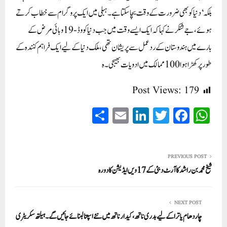
بلکہ ‘ دنیا کو بھی ضرورت کے وقت بچا سکتا ہے۔ ہبلی میں ایک پروگرام سے خطاب کرتے
ہوئے، جے شنکر نے کہا کہ ایک ایسے وقت میں جب دنیا کووڈ-19 وبائی مرض کے
بارے میں ہندوستان کے ردعمل سے پریشان تھی، ملک دنیا کے لیے ایک فراہم کنندہ کے
طور پر کھڑا ہوا 100 ممالک میں ادویات بھیجی۔ہ
Post Views:
179
S
E
Li
T
Fa
W
ha
m
nk
wi
ce
ha
re
ail
ed
tte
bo
ts
In
r
ok
A
PREVIOUS POST
شیخ محمد بن راشد کاآرٹ دبئی کے 17ویں ایڈیشن کا دورہ
pp
NEXT POST
چاردھام یاترا کے لیے بدری ناتھ، کیدارناتھ میں نئے اسپتالبنائے جائیں گے۔ ہیلتھ سکریٹری