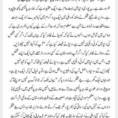
ضرورت ہے۔ یہ پوری دنیا میں بہت عام ہے، ایک عقیدہ ہے کہ خارجہ پالیسی کچھ پیچیدہ
ہے۔ وزیر خارجہجے شنکر نے ہفتہ کو دہلی میں ایک پروگرام میں کہا میرے نزدیک، بہت
سے واقعات رونما ہوئے جن سے معلوم ہوا کہ اوسط فرد کے لیے یہ کیوں ضروری ہے کہ
وہ اس میں شامل ہوں۔ انہوں نے کہا کہ کوویڈ نے ظاہر کیا کہ یہاں تک کہ اگر کسی شخص
کی دنیا میں کوئی دلچسپی نہیں ہے، دنیا نے فیصلہ کیا ہے کہ "آپ کو اکیلا نہیں چھوڑیں
گے۔ووڈ نے ظاہر کیا کہ اگر آپ ہندوستان کے کسی دور دراز حصے میں ایک ایسے شخص
ہیں، جس میں دنیا میں کوئی دلچسپی نہیں ہے۔ دنیا نے فیصلہ کیا تھا کہ آپ کو تنہا نہیں
چھوڑیں گے، دنیا دراصل آپ کی دہلیز پر داخل ہوئی ہے، تو یہ خیال آیا کہ ایک دنیا ہے،
اور وہاں ایک گھر ہے ۔جے شنکر نے زور دیا کہ "یہاں تک کہ جو لوگ یہ نہیں سوچتے کہ
وہ پیشہ ورانہ طور پر خارجہ پالیسی سے جڑے ہوئے ہیں انہیں خارجہ پالیسی میں دلچسپی لینا
چاہیے۔ وزیر اعظم مودی کی قیادت اور مصیبت کے وقت ہندوستان کے عالمی شراکت
داروں کے تئیں ان کی رسائی کی بھرپور تعریف کرتے ہوئے، وزیر خارجہ ایس جے شنکر
نے کہا کہ نئی دہلی نے دنیا کے سامنے یہ ظاہر کیا کہ وہ نہ صرف اپنی دیکھ بھال کر سکتا ہے