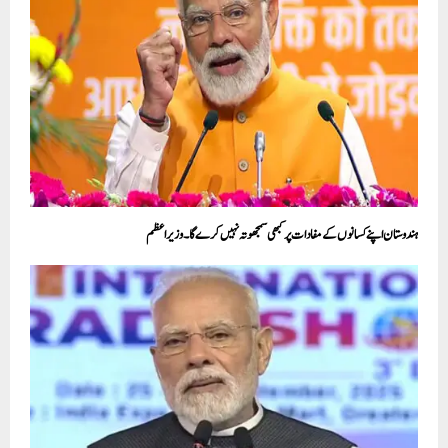
ہندوستان اپنے کسانوں کے مفادات پر کبھی سمجھوتہ نہیں کرے گا۔ وزیر اعظم