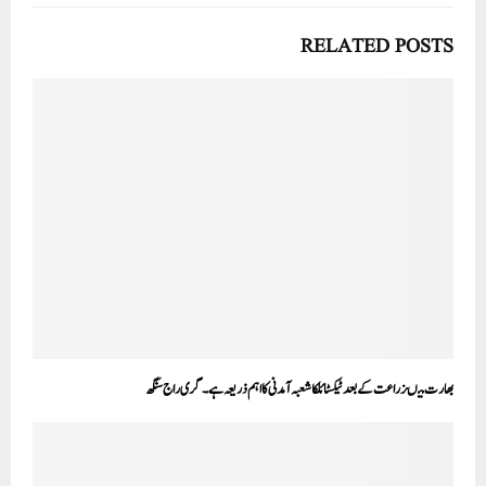
RELATED POSTS
بھارت میںزراعت کے بعد ٹیکسٹائلکا شعبہ آمدنی کا اہم ذریعہ ہے۔ گری راج سنگھ