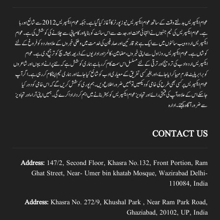
عوام ایکسپریس بدلتے وقت کے ساتھ عوام ایکسپریس نیوز پورٹر کا آغاز کیا گیا ہے۔جبکہ عوام ایکسپریس 2012سے شائع ہورہا
ہے۔ عوام ایکسپریس کی ٹیم جنہوں نے انتہائی محنت اور جدت سے اس سائٹ کو بنایا اور کامیابی سے چلانے کی کوشش کی ہے۔عوام
ایکسپریس اردو ویب سائٹوں میں سے ایک ہے جو قارئین اور صارفین کی خدمت میں وطنی خبروں کے علاوہ اردو کو فروغ کے لئے
کوشاں ہے۔عوام ایکسپریس روز اول سے اپنی خبروں ،مضامین ،کالمز اور اداریوں کے ذریعہ ہمیشہ سچ کو ترجیح دی ہے۔عوام
ایکسپریس اردو ادب کی ترویج اور ترقی کے لئے مسلسل اس سمت کام کر رہا ہے ہماری کوشش ہے کہ نئے پرانے ادیبوں اور شاعروں
کو برابر پلیٹ فارم مہیا کرایا جائے،اور بغیر کسی تفریق کے معیاری ادب کو شائع کیا جائے اور ہماری ٹیم اپنا کام کر رہی ہے۔اگر آپ
عوام ایکسپریس پر کسی بھی طرح کی خامی کو دیکھیں تو ہمیں ضرور اطلاع دیں۔ہم پوری کوشش کریں گے کہ اس خامی کو دور کیا
جاسکے اس کے علاوہ آپ کی قیمتی رائے اور تجاویز عوام ایکسپریس کو بہتر بنانے میں اہم کردار اداکرے گی۔ہمیں اپنی آراءاور تجاویز
سے ضرور آگاہ کیجئے۔ ادارہ
CONTACT US
Address:
147/2, Second Floor, Khasra No.132, Front Portion, Ram
Ghat Street, Near- Umer bin khatab Mosque, Wazirabad Delhi-
110084, India
Address:
Khasra No. 272/9, Khushal Park , Near Ram Park Road,
Ghaziabad, 20102, UP, India