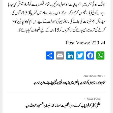
میٹنگ ہوئی جس میں اہم ہدایات موصول ہوئیں۔تمام محکموں سے کوآرڈینیشن کیا جا رہا
ہے، ہر کوئی ایک ٹیم بن کر کام کرے گا۔اس بار چاردھام میں تقریباً 150 لوگوں کی
میڈیکل ٹیم تعینات کی جائے گی۔ زائرین کی سہولت کے لیے اس ٹیم کو اونچائی پر کام
کرنے کی تربیت دی جائے گی، ڈاکٹروں کو 15 دن کے لیے تعینات کیا جائے گا۔
Post Views:
220
S
E
Li
T
Fa
W
ha
m
nk
wi
ce
ha
re
ail
ed
tte
bo
ts
In
r
ok
A
PREVIOUS POST
تمام ہندوستانیوں کو خارجہ پالیسی میں زیادہ دلچسپی لینی چاہئے۔ وزیر خارجہ
pp
NEXT POST
خلق کثیر کو فیضیاب کرنے والی شخصیت مولانا محمد سلیمان شمسی رحمۃ اللہ علیہ