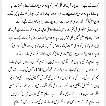
کرنے کے لیے تربیت یافتہ تجربہ کار طبی ٹیموں کو چاردھام یاترا کے راستے پر تعینات کیا
جائے گا۔ چاردھام یاترا سے پہلے بدری ناتھ اور کیدارناتھ میں اسپتال کھولے جائیں گے۔
وزیر اعلیٰ پشکر سنگھ دھامی کی صدارت والی کابینہ سے ان اسپتالوں کے لیے آلات
خریدنے کی منظوری مل گئی ہے۔ اس کے علاوہ اعلیٰ ہمالیہ میں کام کرنے کے لیے تجربہ کار
اور تربیت یافتہ طبی ٹیمیں بھی شامل ہیں۔ چاردھام یاترا کے راستے پر تعینات کیے جا رہے
ہیں تاکہ یاتریوں کو فوری صحت کی خدمات مل سکیں۔ میں یاتریوں سے اپیل کرتا ہوں کہ
وہ چاردھام یاترا سے پہلے اپنی صحت کی جانچ کر لیں۔ ہیلتھ سکریٹری کمار نے کہا کہ
چاردھام یاترا کی تیاریاں تیز رفتاری سے جاری ہیں اور تمام محکموں سے تال میل کیا جا رہا
ہے۔ انہوں نے مزید کہا، چاردھام یاترا کے لیے تقریباً 150 لوگوں کی ایک سرشار طبی
ٹیم تعینات کی جائے گی اور ڈاکٹروں کو 15 دن کی گردش تفویض کی جائے گی تاکہ دیکھ
بھال کے تسلسل کو یقینی بنایا جا سکے۔وزیر اعلی پشکر سنگھ دھامی اور وزیر صحت ڈاکٹر دھن
سنگھ راوت کی ہدایات کے مطابق، محکمہ نے چاردھام یاترا کی تیاریاں شروع کر دی ہیں۔
چاردھام یاترا کے سلسلے میں چیف سکریٹری رادھا رتوری کی صدارت میں ایک اہم