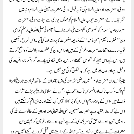
ہوئی، حضرت داؤد علیہ السلام کی توبہ قبول ہوئی، حضرت عیسیٰ علیہ السلام دنیا میں
تشریف لائے، حضرت ایوب علیہ السلام کو مہلک بیماری سے نجات ہوئی، حضرت
سلیمان علیہ السلام کو خصوصی حکومت ملی، اور ہمارے آقا مولیٰ صلی اللہ علیہ وسلم کو اسی
دن ”غفر لہ ما تقدم من ذنبہ“کے ذریعہ مغفرت کا پروانہ عطا کیا گیا۔ اس طرح دیکھیں
تو یہ سارے واقعات مسرت وخوشی کے ہیں اور اس دن کی عظمت وجلالت کو واضح کرتے
ہیں،اس لیے اس مہینے کو منحوس سمجھنا، اوراس ماہ میں شادی بیاہ سے گریز کرنا نا واقفیت کی
دلیل ہے اور حدیث میں ہے کہ بد شگونی کوئی چیز نہیں ہے ۔
یقیناً اس دن حضرت امام حسین رضی اللہ عنہ کی اہل خاندان کے ساتھ شہادت تاریخ کا بڑاا
لم ناک، کرب ناک اور افسوس ناک واقعہ ہے، جس نے اسلامی تاریخ پر بڑے اثرات
ڈالے ہیں، اس کے باوجود ہم اس دن کو بْرا بھلا نہیں کہہ سکتے اور نہ ہی ماتم کر سکتے ہیں،
اس لیے کہ ہمارا عقیدہ ہے حضرت حسین رضی اللہ تعالیٰ عنہ اور ان کے خانوادے اللہ کی
راہ میں شہید ہوئے، حق کی سر بلندی کے لیے شہید ہوئے اور قرآن کریم میں ان
حضرات کے بارے میں ارشاد ہے کہ جو اللہ کے راستے میں قتل کردیے گئے انہیں مردہ