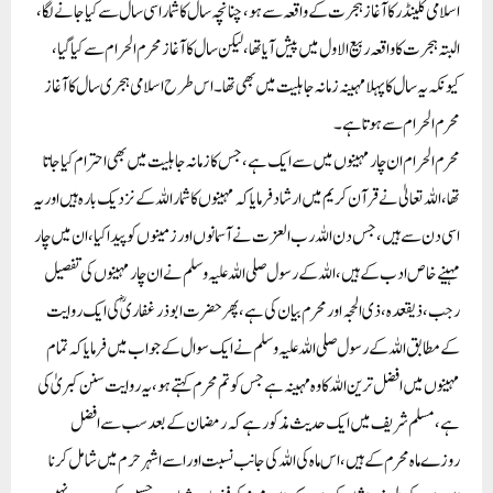
اسلامی کلینڈر کا آغاز ہجرت کے واقعہ سے ہو، چنانچہ سال کا شمار اسی سال سے کیاجانے لگا،
البتہ ہجرت کا واقعہ ربیع الاول میں پیش آیا تھا،لیکن سال کا آغاز محرم الحرام سے کیا گیا،
کیونکہ یہ سال کا پہلا مہینہ زمانہ جاہلیت میں بھی تھا۔اس طرح اسلامی ہجری سال کا آغاز
محرم الحرام سے ہوتا ہے۔
محرم الحرام ان چا ر مہینوں میں سے ایک ہے، جس کا زمانہ جاہلیت میں بھی احترام کیا جاتا
تھا، اللہ تعالیٰ نے قرآن کریم میں ارشاد فرمایا کہ مہینوں کا شمار اللہ کے نزدیک بارہ ہیں اور یہ
اسی دن سے ہیں، جس دن اللہ رب ا لعزت نے آسمانوں اور زمینوں کو پیدا کیا، ان میں چار
مہینے خاص ادب کے ہیں، اللہ کے رسول صلی اللہ علیہ وسلم نے ان چار مہینوں کی تفصیل
رجب، ذیقعدہ، ذی الحجہ اور محرم بیان کی ہے، پھر حضرت ابو ذر غفاری ؓکی ایک روایت
کے مطابق اللہ کے رسول صلی اللہ علیہ وسلم نے ایک سوال کے جواب میں فرمایا کہ تمام
مہینوں میں افضل ترین اللہ کا وہ مہینہ ہے جس کو تم محرم کہتے ہو، یہ روایت سنن کبریٰ کی
ہے، مسلم شریف میں ایک حدیث مذکور ہے کہ رمضان کے بعد سب سے افضل
روزے ماہ محرم کے ہیں، اس ماہ کی اللہ کی جانب نسبت اور اسے اشہر حرم میں شامل کرنا