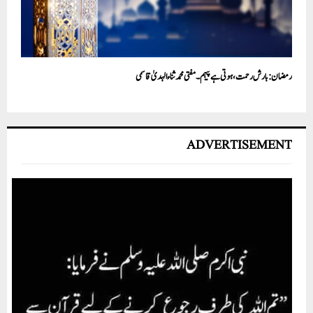
رمضان : بارش رحمت ، ہوتی ہے پیہم۔ مفتی محمد ثناء الہدیٰ قاسمی
ADVERTISEMENT