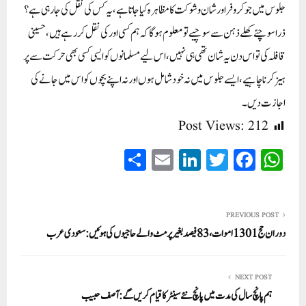
جلوس میں جو کروفراور شان وشوکت کا مظاہرہ کیا جاتا ہے، یہ کس کی نقل کی جا رہی ہے؟
ذرا سوچئے کھلے ذہن سے سوچیے تو معلوم ہوگا کہ ہم کسی اور کی نقل کر رہے ہیں، حسینی
قافلہ کی تو اس دن یہ شان تھی ہی نہیں، اس لیے مسلمانوں کو ایسی کسی بھی حرکت سے پر
ہیز کرنا چاہیے، ایسے جلوس میں نہ خود شامل ہوں اور نہ اپنے بچوں کو اس میں جانے کی
اجازت دیں۔
Post Views:
212
S
E
Li
T
Fa
W
ha
m
nk
wi
ce
ha
re
ail
ed
tte
bo
ts
In
r
ok
A
PREVIOUS POST
دوران حج 1301 اموات، 83 فیصد بغیر پرمٹ والے حاجیوں کی ہوئیں: سعودی عرب
pp
NEXT POST
ہم پانچ سال کی مدت میں پانچ نئے سینٹر کا قیام کریں گے:آصف حبیب