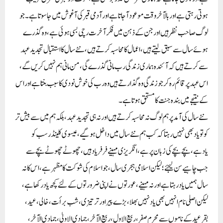
ہوتی رہتی ہے اور بالآخر وقت موعود آجاتا ہے اور آدمی قبر کی آغوش میں جا سوتا ہے۔ جو
لوگ صاحب نظر ہیں اور جن کے ذہن میں فکر آخرت رچی بسی ہوئی ہے، وہ گذرے
ہوئے سال سے سبق لیتے ہیں، اعمال کا محاسبہ کرتے ہیں، نئے سال کا استقبال تجدید عہد
سے کرتے ہیں کہ آئندہ ہماری زندگی رب مانی گذرے گی، من مانی ہم نہیں کریں گے،
اس عہد پر قائم رہ کر جو زندگی وہ گذارتے ہیں وہ رب کی خوش نودی کا سبب بنتا ہے اور اس
کے نتیجے میں بندہ جنت کا مستحق ہوتا ہے۔
نئے سال کی آمد پر ہم لوگ نہ محاسبہ کرتے ہیں اور نہ ہی تجدید عہد، بلکہ ہم میں سے بیش تر
کو تو یاد بھی نہیں رہتاکہ کب ہم نئے سال میں داخل ہو گیے، عیسوی کلینڈر سب کو
یادہے، بچے بچے کی زبان پر ہے، انگریزی مہینے فرفر یاد ہیں، چھوٹے چھوٹے بچے سے
جب چاہیے سن لیجئے؛ لیکن اسلامی ہجری سال، جو اسلام کی شوکت کا مظہر ہے، اس کا نہ
سال ہمیں یاد رہتا ہے اور نہ مہینے، عورتوں نے اپنی ضرورتوں کے لئے کچھ یاد رکھا ہے،
لیکن اصلی نام انہیں بھی یاد نہیں بھلا،بڑے پیراور ترتیزی، شب برأت، خالی، عید،
بقرعید کے ناموں سے محرم صفر، ربیع الاول، ربیع الآخر، جمادی الاولیٰ، جمادی الآخر،