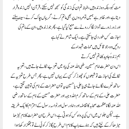
مت کہو، بلکہ وہ زندہ ہیں، البتہ تم ان کی زندگی کو سمجھ نہیں سکتے، قرآن انہیں زندہ قرار
دیتا ہے، اور ظاہر ہے ہمیں تومْردوں پر بھی ماتم کرنے، گریباں چاک کرنے، سینہ پیٹنے
اور زور زور سے آواز لگا کر رونے سے منع کیا گیاہے، پھر جو زندہ ہیں، ان کے ماتم کی
اجازت کس طور دی جا سکتی ہے۔ ایک شاعر نے کہا ہے
روئیں وہ، جو قائل ہیں ممات شہداء کے
ہم زندہ ٔجاوید کا ماتم نہیں کرتے
اس دن حضرت امام حسین رضی اللہ عنہ کی یاد میں تعزیے نکالے جاتے ہیں، تعزیہ
نکالنے کی اجازت تو شیعوں کو چھوڑ کر کسی کے یہاں نہیں ہے، پھر جس طرح تعزیہ کے
ساتھ نعرے لگائے جاتے ہی یاعلی، یا حسین یہ تو ان حضرات کے نام کی توہین لگتی ہے،
حضرت علی، کے نام کے ساتھ کرم اللہ وجہہ اور حضرت حسین کے نام کے ساتھ رضی
اللہ عنہ لگانا عظمت صحابہ کا تقاضہ اور داماد رسول اور نواسہ رسول کے احترام کا ایک طریقہ
ہے۔ لیکن جلوس میں اس کی پرواہ کس کو ہوتی ہے، اس طرح ان حضرات کا نام ٹیڑھا
میڑھا کرکے لیتے ہیں کہ ہمارے باپ کا نا م اس طرح بگاڑ کرکوئی لے تو جھگڑا رکھا ہوا