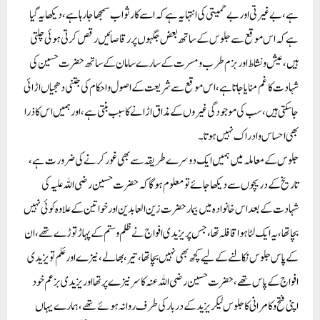
ہے، بے غیرتی اور بے حمیتی کی انتہا یہ ہے کہ اسے کار ثواب سمجھا جا رہا ہے، دیکھا یہ گیا
ہے کہ اس موقع سے جلوس کے ساتھ بعض جگہوں پر رقاصائیں رقص کرتی ہوئی چلتی
ہیں، عیش ونشاط اور بزم طرب ومسرت کے سارے سامان کے ساتھ حضرت حسین کی
شہادت کا غم منایا جاتا ہے، اس موقع سے شریعت کے اصول واحکام کی جتنی دھجیاں اڑائی
جا سکتی ہیں، سب کی موجودگی غیروں کے مذاق اڑانے کا سبب بنتی ہے، اور ہمیں اس کا ذرا
بھی احساس وادراک نہیں ہوتا۔
جلوس کے معاملہ میں ہمیں ایک دوسرے طریقہ سے بھی غور کرنے کی ضرورت ہے،
تاریخ کے دریچوں سے دیکھا جائے تو معلوم ہو گا کہ حضرت حسین رضی اللہ علیہ کی
شہادت کے بعد اس خانوادہ میں بیمار حضرت زین العابدین اور خواتین کے علاوہ کوئی نہیں
بچا تھا،یہ ایک لٹا ہوا قافلہ تھا، جس پریزیدی افواج نے ظلم وستم کے پہاڑ توڑے تھے، ان
کے پاس جلوس نکالنے کے لیے کچھ بھی نہیں بچا تھا، تیر،بھالے، نیزے اورعَلم تو یزیدی
افواج کے پاس تھے، حضرت حسین رضی اللہ عنہ کا سر نیزے پر تھا اوریزیدی بزعم خود
اپنی فتح وکامرانی کاجلوس لیکر یزیدکے دربار کی طرف روانہ ہوئے تھے، ہمارے یہاں