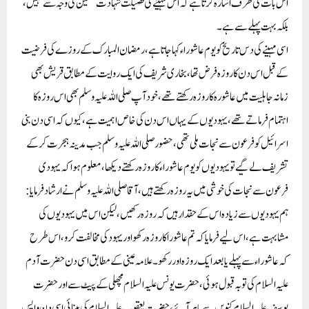
اس بات کی طرف اشارہ کرتا ہے کہ اس مہینے کی فضیلت شہادت حسین کی وجہ سے نہیں،
بلکہ بہت پہلے سے ہے۔
اسی مہینے کی دس تاریخ کو یوم عاشوراء کہا جاتا ہے، رمضان المبارک کے روزے کی فرضیت
کے قبل اس دن کا روزہ فرض تھا، بخاری شریف کی ایک روایت کے مطابق قریش بھی
زمانہ جاہلیت میں عاشورہ کا روزہ رکھتے تھے، خود آپ صلی اللہ علیہ وسلم بھی اس روزہ کا
اہتمام فرماتے تھے، یہودیوں کے یہاں اس دن کی خاص اہمیت ہے، کیوں کہ اسی دن بنی
اسرائیل کو فرعون سے نجات ملی تھی، حضور صلی اللہ علیہ وسلم جب مدینہ ہجرت کرکے
تشریف لے گیے تو یہودیوں کو یوم عاشوراء کا روزہ رکھتے دیکھا، معلوم ہوا کہ یہودی
فرعون سے نجات کی خوشی میں یہ روزہ رکھتے ہیں، آقا صلی اللہ علیہ وسلم نے ارشاد فرمایا:
ہم یہودیوں سے زیادہ اس کے حقدار ہیں کہ روزہ رکھیں، لیکن اس میں یہودیوں کی
مشابہت ہے، اس لیے فرمایا کہ تم عاشورا کا روزہ رکھو اور یہود کی مخالفت کرو، اس طرح
کہ عاشوراء سے پہلے یا بعد ایک روزہ اور رکھو۔ علامہ عینی کے مطابق اسی دن حضرت آدم
علیہ السلام کی توبہ قبول ہوئی،حضرت یونس علیہ السلام مچھلی کے پیٹ سے اور حضرت
یوسف علیہ السلام کنویں سے باہر آئے، حضرت یعقوب علیہ السلام کی بینائی اسی دن واپس