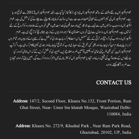
عوام ایکسپریس بدلتے وقت کے ساتھ عوام ایکسپریس نیوز پورٹر کا آغاز کیا گیا ہے۔جبکہ عوام ایکسپریس 2012سے شائع ہورہا
ہے۔ عوام ایکسپریس کی ٹیم جنہوں نے انتہائی محنت اور جدت سے اس سائٹ کو بنایا اور کامیابی سے چلانے کی کوشش کی ہے۔عوام
ایکسپریس اردو ویب سائٹوں میں سے ایک ہے جو قارئین اور صارفین کی خدمت میں وطنی خبروں کے علاوہ اردو کو فروغ کے لئے
کوشاں ہے۔عوام ایکسپریس روز اول سے اپنی خبروں ،مضامین ،کالمز اور اداریوں کے ذریعہ ہمیشہ سچ کو ترجیح دی ہے۔عوام
ایکسپریس اردو ادب کی ترویج اور ترقی کے لئے مسلسل اس سمت کام کر رہا ہے ہماری کوشش ہے کہ نئے پرانے ادیبوں اور شاعروں
کو برابر پلیٹ فارم مہیا کرایا جائے،اور بغیر کسی تفریق کے معیاری ادب کو شائع کیا جائے اور ہماری ٹیم اپنا کام کر رہی ہے۔اگر آپ
عوام ایکسپریس پر کسی بھی طرح کی خامی کو دیکھیں تو ہمیں ضرور اطلاع دیں۔ہم پوری کوشش کریں گے کہ اس خامی کو دور کیا
جاسکے اس کے علاوہ آپ کی قیمتی رائے اور تجاویز عوام ایکسپریس کو بہتر بنانے میں اہم کردار اداکرے گی۔ہمیں اپنی آراءاور تجاویز
سے ضرور آگاہ کیجئے۔ ادارہ
CONTACT US
Address:
147/2, Second Floor, Khasra No.132, Front Portion, Ram
Ghat Street, Near- Umer bin khatab Mosque, Wazirabad Delhi-
110084, India
Address:
Khasra No. 272/9, Khushal Park , Near Ram Park Road,
Ghaziabad, 20102, UP, India