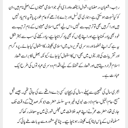
رجب، شعبان، رمضان، شوال ذیقعدہ اور ذی الحجہ جو اسلامی مہینوں کے اصلی نام ہیں، ان
کو کیا نسبت ہو سکتی ہے، ہماری نئی نسل اور بڑے بوڑھے کو عام طور پر یا تو یہ نام یاد نہیں
ہیں اور اگر ہیں بھی تو ترتیب سے نہیں، اس لیے ہمیں اسلامی مہینوں کے نام ترتیب سے
خود بھی یاد رکھنا چاہیے اور اپنے بچوں کو بھی یاد کرانا چاہیے، یاد رکھنے کی سب سے بہتر شکل
یہ ہے کہ اپنے خطوط اور دوسری تحریروں میں اسلامی کلینڈر کا استعمال کیا جائے۔پروگرام
اور تقریبات کی تاریخوں میں بھی اس کا استعمال کیا جائے، کیونکہ بعض اکابر اسے شعار
اسلام قرار دیتے ہیں اور شعار کے تحفظ کے لیے اقدام دوسری عبادتوں کی طرح ایک
عبادت ہے ۔
ہجری سال کی تعیین سے پہلے، سال کی پہچان کسی بڑے واقعے سے کی جاتی تھی۔ جیسے قبل
مسیح،عام الفیل، عام ولادت نبوی وغیرہ، یہ سلسلہ حضرت ابو بکر صدیق ؓ کے وقت تک
جاری تھا، حضرت عمر ؓ نے اپنے عہد خلافت میں مجلس شوریٰ میں یہ معاملہ رکھا کہ
مسلمانوں کے پاس اپنا ایک کلینڈر ہونا چاہیے۔ چنانچہ مشورہ سے یہ بات طے پائی کہ