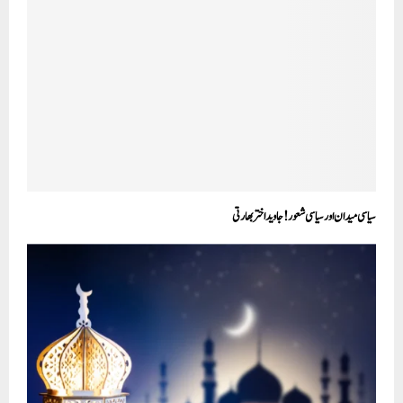
سیاسی میدان اور سیاسی شعور!جاوید اختر بھارتی