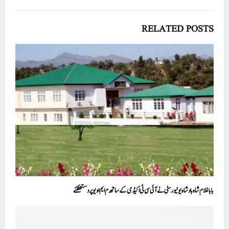
RELATED POSTS
بابا غلام شاہ بادشاہ یونیورسٹی نےآئی سی ٹی اکیڈمی کے ساتھ م ایم او یوپر دستخطکئے