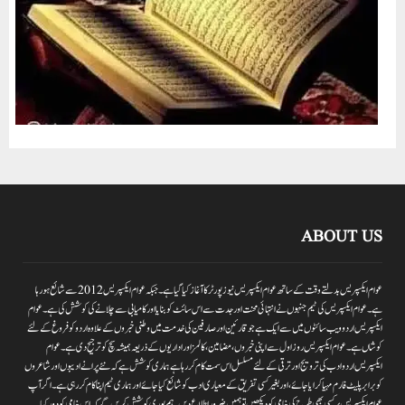
ABOUT US
عوام ایکسپریس بدلتے وقت کے ساتھ عوام ایکسپریس نیوز پورٹر کا آغاز کیا گیا ہے۔جبکہ عوام ایکسپریس 2012سے شائع ہورہا
ہے۔ عوام ایکسپریس کی ٹیم جنہوں نے انتہائی محنت اور جدت سے اس سائٹ کو بنایا اور کامیابی سے چلانے کی کوشش کی ہے۔عوام
ایکسپریس اردو ویب سائٹوں میں سے ایک ہے جو قارئین اور صارفین کی خدمت میں وطنی خبروں کے علاوہ اردو کو فروغ کے لئے
کوشاں ہے۔عوام ایکسپریس روز اول سے اپنی خبروں ،مضامین ،کالمز اور اداریوں کے ذریعہ ہمیشہ سچ کو ترجیح دی ہے۔عوام
ایکسپریس اردو ادب کی ترویج اور ترقی کے لئے مسلسل اس سمت کام کر رہا ہے ہماری کوشش ہے کہ نئے پرانے ادیبوں اور شاعروں
کو برابر پلیٹ فارم مہیا کرایا جائے،اور بغیر کسی تفریق کے معیاری ادب کو شائع کیا جائے اور ہماری ٹیم اپنا کام کر رہی ہے۔اگر آپ
عوام ایکسپریس پر کسی بھی طرح کی خامی کو دیکھیں تو ہمیں ضرور اطلاع دیں۔ہم پوری کوشش کریں گے کہ اس خامی کو دور کیا