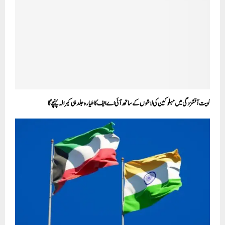
کویت آتشزدگی میں مہلوکین کی لاشوں کے ساتھ آئی اے ایف کا طیارہ جلد ہی کیرالہ پہنچے گا