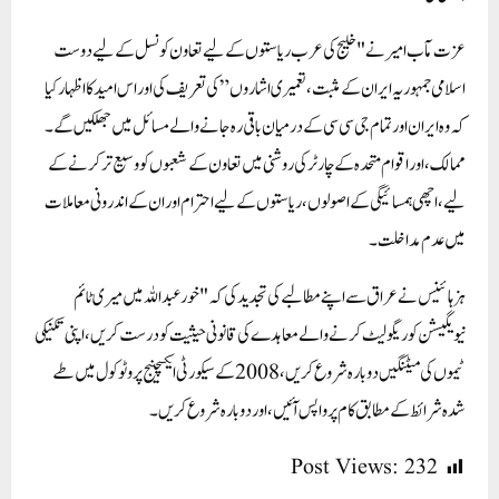
عزت مآب امیر نے "خلیج کی عرب ریاستوں کے لیے تعاون کونسل کے لیے دوست
اسلامی جمہوریہ ایران کے مثبت، تعمیری اشاروں” کی تعریف کی اور اس امید کا اظہار کیا
کہ وہ ایران اور تمام جی سی سی کے درمیان باقی رہ جانے والے مسائل میں جھلکیں گے۔
ممالک، اور اقوام متحدہ کے چارٹر کی روشنی میں تعاون کے شعبوں کو وسیع تر کرنے کے
لیے، اچھی ہمسائیگی کے اصولوں، ریاستوں کے لیے احترام اور ان کے اندرونی معاملات
میں عدم مداخلت۔
ہز ہائینس نے عراق سے اپنے مطالبے کی تجدید کی کہ "خور عبداللہ میں میری ٹائم
نیویگیشن کو ریگولیٹ کرنے والے معاہدے کی قانونی حیثیت کو درست کریں، اپنی تکنیکی
ٹیموں کی میٹنگیں دوبارہ شروع کریں، 2008 کے سیکورٹی ایکسچینج پروٹوکول میں طے
شدہ شرائط کے مطابق کام پر واپس آئیں، اور دوبارہ شروع کریں۔
Post Views:
232