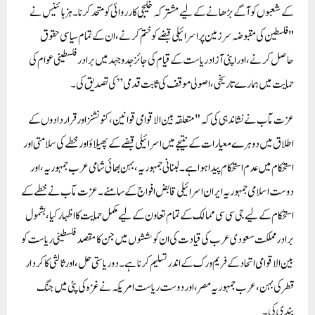
کے شعبوں کو آگے بڑھانے کے لیے مشترکہ خلیجی کارروائی کو متحد کرنا۔ہز ہائینس نے
"فلسطین کی مقبوضہ سرزمین پر اسرائیلی قبضے کو ختم کرنے، ان کے تمام سیاسی حقوق
حاصل کرنے، اور اپنی آزاد ریاست کے قیام کی جائز جدوجہد میں برادر فلسطینی عوام کی
حمایت میں ہمارے تاریخی، اصولی موقف کی ثابت قدمی” کی تصدیق کی۔
عزت مآب نے نشاندہی کی کہ "متعلقہ بین الاقوامی قوانین، کنونشنز اور قراردادوں کے
اطلاق میں دوہرے معیارات کے نتیجے میں اسرائیلی قبضے کے پھیلاؤ اور خطے کی سلامتی اور
استحکام میں عدم استحکام پیدا ہوا ہے۔ لبنانی جمہوریہ، بہن بھائی شامی عرب جمہوریہ، اور
دوست اسلامی جمہوریہ ایران اسرائیلی قابض افواج کے سامنے۔عزت مآب نے خطے کے
استحکام کے لیے جی سی سی ممالک کے تمام تعاون کے لیے مکمل حمایت کا اظہار کیا، بشمول
برادر مملکت سعودی عرب کی قیادت کی ان کوششوں میں جن کا مقصد فلسطینی ریاست کو
بین الاقوامی اتحاد کے فریم ورک کے اندر تسلیم کرنا ہے۔ دو ریاستی حل، اور ثالثی کا کردار
قطر کی بہن، عرب جمہوریہ مصر، اور دوست ریاست امریکہ نے غزہ کی پٹی میں جنگ
بندی کی۔