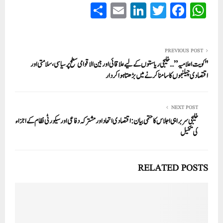
S
E
Li
T
Fa
W
ha
m
nk
wi
ce
ha
re
ail
ed
tte
bo
ts
In
r
ok
A
PREVIOUS POST
"کویت اعلامیہ”… خلیجی ریاستوں کے لیے علاقائی اور بین الاقوامی سطح پر سیاسی، سلامتی اور
pp
اقتصادی چیلنجوں کا سامنا کرنے میں بڑھتا ہوا کردار
NEXT POST
خلیجی سربراہی اجلاس کا حتمی بیان: اقتصادی اتحاد اور مشترکہ دفاعی اور سیکورٹی نظام کے اجزاء
کی تکمیل
RELATED POSTS