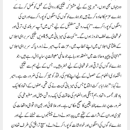
وہ جہاں بھی ہوں، "ہر چیز کے لیے مشترکہ خلیجی کارروائی کے عمل کو مکمل کرنے کے
ہمارے عزم کا اعادہ کرتے ہیں جو ہمارے لوگوں کی امنگوں کو پورا کرے اور ان کی
امنگوں کو پورا کرے۔” ایک روشن مستقبل کے لیے جس میں آپ سربلندی، ترقی اور
خوشحالی سے لطف اندوز ہوں گے۔‘‘کویت کی میزبانی میں 45ویں خلیجی سربراہی اجلاس
کے افتتاحی اجلاس میں اپنے خطاب میں، عزت مآب امیر نے زور دیا کہ سربراہی اجلاس
"انتہائی پیچیدہ حالات میں منعقد ہو رہا ہے جو عالمی معیشت پر سایہ ڈال رہے ہیں، جو
ہمارے لوگوں کی ترقی اور خوشحالی کے لیے خطرہ ہیں۔ جس کے لیے ہم سے خلیجی
اقتصادی انضمام کے حصول کے لیے اپنے کام کی رفتار کو تیز کرنے کی ضرورت ہے۔امیر
نے کہا: "ہمارا بابرکت اجتماع جس کی میزبانی کویت نے کی تھی، صفوں کے اتحاد کا ایک
باوقار مجسمہ، اتحاد، ہم آہنگی اور انضمام کی طاقت کی ایک روشن مثال اور مضبوطی کی
ضرورت پر ہمارے پختہ یقین کا صحیح عکاس ہے۔ اور علاقائی اور بین الاقوامی واقعات کی
تیزی اور ان کے اثرات کے نتیجے میں پیدا ہونے والے چیلنجوں سے نمٹنے کے لیے اور
ہمارے لوگوں کی امنگوں اور خواہشات کو پورا کرنے والے وسیع تر افق کی طرف تعاون