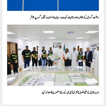
دہشت گردی کے خلاف ہندوستان اور کویت درمیان جوائنٹ ورکنگ گروپ قائم
وزیر دفاع نے علی الصباح ملٹری اکیڈمی کے نئے منصوبے کا معائنہ کیا۔