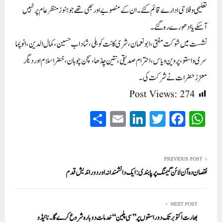
تعلیمی و فلاحی ادارے قائم کئے۔ان کے منصوبے اور بھی تھے جو ہنوز منظر عام پر نہیں
آسکے یا ادھورے رہ گئے۔
نشست میں شوکت مفتی، ابو نعمان، شری کانت کوہلی،شاداب حسین،کمال الدین،انوپما
سری واستو، پروین ویاس،احترام صدیقی، نتین چڈھا، سچن چوہان،خضر اسلام اور دیگر
معزز حضرات نے شرکت کی۔
Post Views:
274
S
E
Li
T
Fa
W
ha
m
nk
wi
ce
ha
re
ail
ed
tte
bo
ts
In
r
ok
A
PREVIOUS POST
نقصان دہ آن لائن گیمنگ پر پابندی: ایک دانشمندانہ اور دوراندیش قدم
pp
NEXT POST
بھارت اکتوبر تک دو راستوں پر’’ سی پلین ‘‘خدمات دوبارہ شروع کرے گا۔ نائیڈو