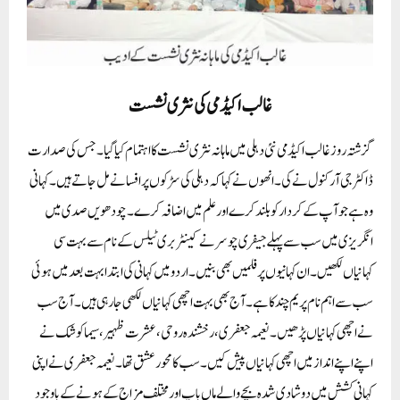
غالب اکیڈمی کی نثری نشست
گزشتہ روز غالب اکیڈمی نئی دہلی میں ماہانہ نثری نشست کا اہتمام کیا گیا۔ جس کی صدارت
ڈاکٹر جی آر کنول نے کی۔ انھوں نے کہا کہ دہلی کی سڑکوں پر افسانے مل جاتے ہیں۔کہانی
وہ ہے جو آپ کے کردار کو بلند کرے اور علم میں اضافہ کرے۔ چودھویں صدی میں
انگریزی میں سب سے پہلے جیفری چوسر نے کینٹربری ٹیلس کے نام سے بہت سی
کہانیاں لکھیں۔ان کہانیوں پر فلمیں بھی بنیں۔اردو میں کہانی کی ابتدا بہت بعد میں ہوئی
سب سے اہم نام پریم چند کا ہے۔ آج بھی بہت اچھی کہانیاں لکھی جارہی ہیں۔ آج سب
نے اچھی کہانیاں پڑھیں۔نعیمہ جعفری، رخشندہ روحی،عشرت ظہیر،سیما کوشک نے
اپنے اپنے انداز میں اچھی کہانیاں پیش کیں۔سب کا محور عشق تھا۔ نعیمہ جعفری نے اپنی
کہانی کشش میں دوشادی شدہ بچے والے ماں باپ اور مختلف مزاج کے ہونے کے باوجود