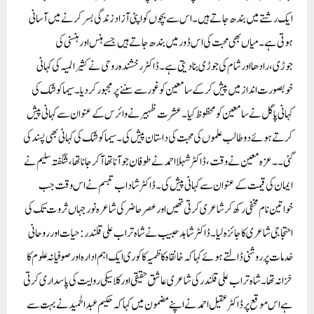
ایک رشتے میں بندھ جاتے ہیں۔اس سے بچوں کو اپنی آزاد زندگی بسر کرنے میں آسانی
ہوتی ہے۔ میاں بھی محبت کی اس ڈور میں بندھ جاتے ہیں جسے ہنس اور ہنسنی کی
جوڑی،رادھا اور شام کی جوڑی بنا دیتی ہے۔ڈاکٹر رخشندہ روحی نے کثیر المیہ کی کہانی
خوبصورت انداز میں پیش کرکے سامعین کو غور سے سننے پر مجبور کردیا۔سیما کوشک کی
کہانی پاگل نے سامعین کو محظوظ کیا۔ عشرت ظہیر نے وائرس کے عنوان سے کہانی پیش
کرتے ہوئے دو طالب علموں کی محبت کی داستان پیش کی۔سیما کوشک کی کہانی بھی پسند کی
گئی۔۔عزہ معین نے وقت،ڈاکٹر شہلا احمد نے طوفان جو آنا تھا آکر جانا تھا،شگفتہ سلیم نے
ایمان کی قیمت کے عنوان سے کہانی پیش کی۔ڈاکٹر شاداب تبسم نے اس وقت جب
خواتین نام مخفی رکھ کر شاعری کرتی تھیں اور عصر حاضر کی شاعرہ نور جہاں ثروت تک کی
احتجاجی شاعری کا جائزہ لیا۔ڈاکٹر شاہد حبیب نے شاہ تراب علی قلندر:حیات اور روحانی
خدمات پر روشنی ڈالتے ہوئے کہا کہ خانقاہ کاظمیہ کاکوری ایک اہم ادارہ اور صوفیانہ علوم کا
خزانہ تھا۔ شاہ تراب علی قلندر کی شاعری عاشق حقیقی اور کلاسیکی روایت کی پاسداری کرتی
ہے اس موقع پر ڈاکٹر عقیل احمد نے اپنے مضمون میں کہاکہ حکیم عبد الحمید نے بہت سے