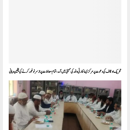
تحریک اوقاف کی دعوت پر مرکزی مائنارٹی وفد کی ممبئی میں آمد ،تمام معاملات پر از سر نو غور کرنے کی یقین دہانی