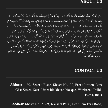
ABOUT US
عوام ایکسپریس بدلتے وقت کے ساتھ عوام ایکسپریس نیوز پورٹر کا آغاز کیا گیا ہے۔جبکہ عوام ایکسپریس 2012سے شائع ہورہا
ہے۔ عوام ایکسپریس کی ٹیم جنہوں نے انتہائی محنت اور جدت سے اس سائٹ کو بنایا اور کامیابی سے چلانے کی کوشش کی ہے۔عوام
ایکسپریس اردو ویب سائٹوں میں سے ایک ہے جو قارئین اور صارفین کی خدمت میں وطنی خبروں کے علاوہ اردو کو فروغ کے لئے
کوشاں ہے۔عوام ایکسپریس روز اول سے اپنی خبروں ،مضامین ،کالمز اور اداریوں کے ذریعہ ہمیشہ سچ کو ترجیح دی ہے۔عوام
ایکسپریس اردو ادب کی ترویج اور ترقی کے لئے مسلسل اس سمت کام کر رہا ہے ہماری کوشش ہے کہ نئے پرانے ادیبوں اور شاعروں
کو برابر پلیٹ فارم مہیا کرایا جائے،اور بغیر کسی تفریق کے معیاری ادب کو شائع کیا جائے اور ہماری ٹیم اپنا کام کر رہی ہے۔اگر آپ
عوام ایکسپریس پر کسی بھی طرح کی خامی کو دیکھیں تو ہمیں ضرور اطلاع دیں۔ہم پوری کوشش کریں گے کہ اس خامی کو دور کیا
جاسکے اس کے علاوہ آپ کی قیمتی رائے اور تجاویز عوام ایکسپریس کو بہتر بنانے میں اہم کردار اداکرے گی۔ہمیں اپنی آراءاور تجاویز
سے ضرور آگاہ کیجئے۔ ادارہ
CONTACT US
Address:
147/2, Second Floor, Khasra No.132, Front Portion, Ram
Ghat Street, Near- Umer bin khatab Mosque, Wazirabad Delhi-
110084, India
Address:
Khasra No. 272/9, Khushal Park , Near Ram Park Road,