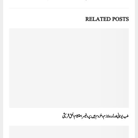
RELATED POSTS
طب یونانی اور اُردو لازم و ملزوم ہیں: پروفیسر احتشام الحق قریشی