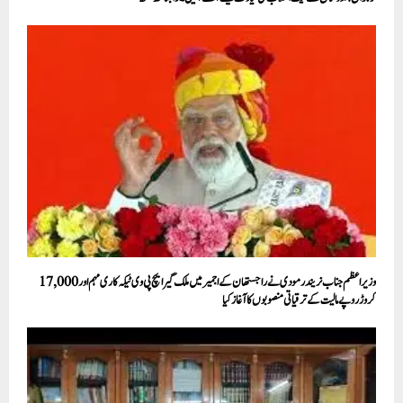
وزیراعظم جناب نریندر مودی نے راجستھان کے اجمیر میں ملک گیر ایچ پی وی ٹیکہ کاری مہم اور 17,000
کروڑ روپے مالیت کے ترقیاتی منصوبوں کا آغاز کیا