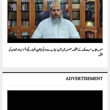
صوبہ پنجاب سمیت ملک کے مختلف حصوں میں شدید سیلاب سے ہوئی تباہی پر اظہار رنج وافسوس اورتعاون کی
اپیل
ADVERTISEMENT