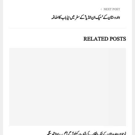
NEXT POST
ہندوستان کے ‘ میک ان انڈیا’ کے سفر میں نیا باب کا اضافہ
RELATED POSTS
نوجوان ہندوستان کے ٹیک انقلاب کی قیادت کیلئےآگےآئیں۔ راجناتھ سنگھ