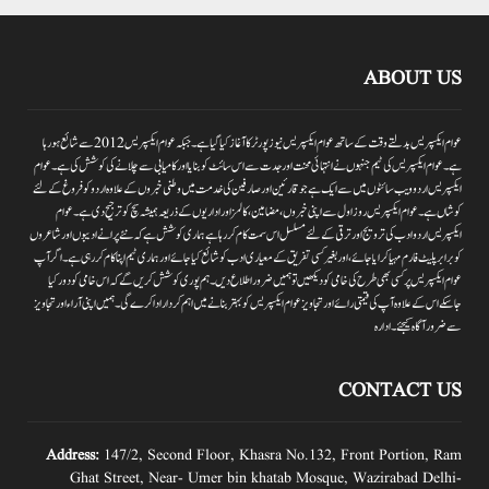
ABOUT US
عوام ایکسپریس بدلتے وقت کے ساتھ عوام ایکسپریس نیوز پورٹر کا آغاز کیا گیا ہے۔جبکہ عوام ایکسپریس 2012سے شائع ہورہا
ہے۔ عوام ایکسپریس کی ٹیم جنہوں نے انتہائی محنت اور جدت سے اس سائٹ کو بنایا اور کامیابی سے چلانے کی کوشش کی ہے۔عوام
ایکسپریس اردو ویب سائٹوں میں سے ایک ہے جو قارئین اور صارفین کی خدمت میں وطنی خبروں کے علاوہ اردو کو فروغ کے لئے
کوشاں ہے۔عوام ایکسپریس روز اول سے اپنی خبروں ،مضامین ،کالمز اور اداریوں کے ذریعہ ہمیشہ سچ کو ترجیح دی ہے۔عوام
ایکسپریس اردو ادب کی ترویج اور ترقی کے لئے مسلسل اس سمت کام کر رہا ہے ہماری کوشش ہے کہ نئے پرانے ادیبوں اور شاعروں
کو برابر پلیٹ فارم مہیا کرایا جائے،اور بغیر کسی تفریق کے معیاری ادب کو شائع کیا جائے اور ہماری ٹیم اپنا کام کر رہی ہے۔اگر آپ
عوام ایکسپریس پر کسی بھی طرح کی خامی کو دیکھیں تو ہمیں ضرور اطلاع دیں۔ہم پوری کوشش کریں گے کہ اس خامی کو دور کیا
جاسکے اس کے علاوہ آپ کی قیمتی رائے اور تجاویز عوام ایکسپریس کو بہتر بنانے میں اہم کردار اداکرے گی۔ہمیں اپنی آراءاور تجاویز
سے ضرور آگاہ کیجئے۔ ادارہ
CONTACT US
Address:
147/2, Second Floor, Khasra No.132, Front Portion, Ram
Ghat Street, Near- Umer bin khatab Mosque, Wazirabad Delhi-