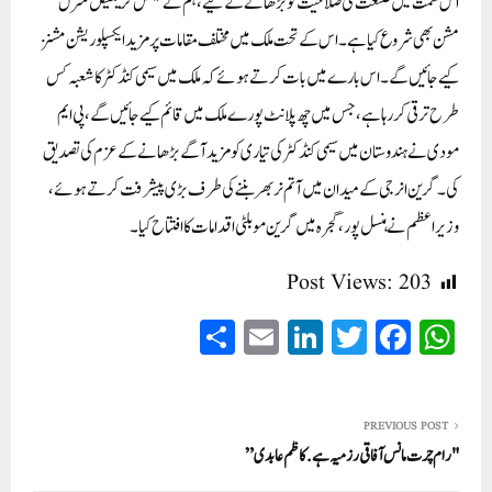
اس سمت میں صنعت کی صلاحیت کو بڑھانے کے لیے، ہم نے نیشنل کریٹیکل منرل
مشن بھی شروع کیا ہے۔ اس کے تحت ملک میں مختلف مقامات پر مزید ایکسپلوریشن مشنز
کیے جائیں گے۔ اس بارے میں بات کرتے ہوئے کہ ملک میں سیمی کنڈکٹر کا شعبہ کس
طرح ترقی کر رہا ہے، جس میں چھ پلانٹ پورے ملک میں قائم کیے جائیں گے، پی ایم
مودی نے ہندوستان میں سیمی کنڈکٹر کی تیاری کو مزید آگے بڑھانے کے عزم کی تصدیق
کی۔ گرین انرجی کے میدان میں آتم نربھر بننے کی طرف بڑی پیشرفت کرتے ہوئے،
وزیر اعظم نے ہنسل پور، گجرہ میں گرین موبلٹی اقدامات کا افتتاح کیا۔
Post Views:
203
S
E
Li
T
Fa
W
ha
m
nk
wi
ce
ha
re
ail
ed
tte
bo
ts
In
r
ok
A
PREVIOUS POST
"رام چرت مانس آفاقی رزمیہ ہے. کاظم عابدی”
pp