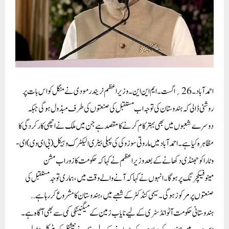
احمد آباد۔ 26؍ اگست۔ ایم این این۔ وزیر اعظم نریندر مودی نے منگل کو اس بات پر
روشنی ڈالی کہ ہندوستان کی توجہ اب مستقبل کی صنعتوں کی طرف مبذول ہوگی جبکہ
دوسرے شعبوں میں بھی بہتر کام کرنے کا مقصد ہے جن میں ملک نے اچھی کارکردگی کا
مظاہرہ کیا ہے۔ احمد آباد میں ماروتی سوزوکی کی پہلی بیٹری الیکٹرک وہیکل (بی ای وی) ای-
وٹارا کو جھنڈی دکھانے کے بعد وزیر اعظم نے کہا کہ حکومت کا زور اب مشن
مینوفیکچرنگ پر ہوگا۔ انہوں نے کہا کہ آنے والے وقت میں، ہماری توجہ مستقبل کی
صنعتوں پر مرکوز ہو گی۔ سیمی کنڈکٹر کے شعبے میں، ہندوستان کامشروع کر رہا ہے…
ہندوستانی حکومت آٹو انڈسٹری کے لیے نایاب زمین کے میگنیٹکی کمی سے بھی آگاہ ہے۔