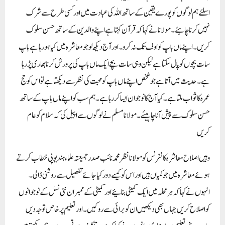
اسلئے ہم لوگوں کو پورے یقین کے ساتھ اللہ کی عبادت میں اور کسی طرح سے شرک
نہیں کرنا چاہئے۔مولانا نے کہا کہ قرآن کہتا ہے اپنے والدین کے ساتھ حسن سلوک
کریں۔اپنے ماں باپ کو اوف تک نہ کرو۔اور آج دیکھ لو جو معاشرہ میں کیاہو رہا ہے باپ
سات بچوں کو پال سکتا ہے لیکن وہی سات بچے ایک ماں باپ کی پرورش کرنا بھاری پڑ رہا
ہے۔حدیث میں آتا ہے جو شخص اپنے ماں باپ کو محبت کی نظر سے دیکھتا ہے تو اس کو حج
عمرہ کا ثواب ملتا ہے۔کیا آج کا نوجوان ایسا کر رہا ہے۔ہم سب کو اپنے ماں باپ کے ساتھ
حسن سلوک سے پیش آنا چاہیئے۔مولانا مسلم نے لوگوں سے اپیل کی کہ سلام کو عام
کریں
وہیں اصلاح معاشرہ کانفرنس کو مولانا نظر محمد نائب صدر جمیعتہ علماء ہند یوپی خطاب کرتے
ہوئے معاشرہ میں جو کمیاں ہیں اور اس کو کیسے دور کیا جائے تفصیل سے روشنی ڈالی۔
انہوں نے کہا کہ ہر محلہ میں ایک کمیٹی بنائیے اور کمیٹی کے ممبران نئی نسل کے نوجوانوں
کو اصلاح کریں جہاں بھی دیکھیں ان کو برائی سے روکیں۔اور تعلیم پر خاص توجہ دیں