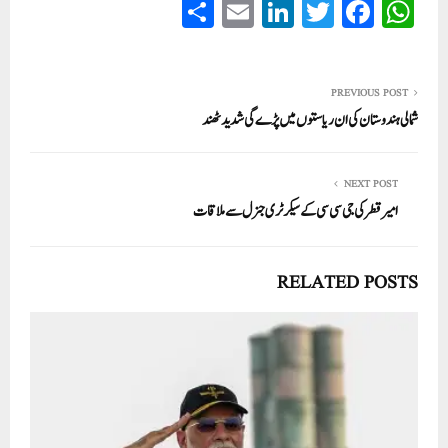
S
E
Li
T
Fa
W
ha
m
nk
wi
ce
ha
re
ail
ed
tte
bo
ts
In
r
ok
A
PREVIOUS POST
شمالی ہندوستان کی ان ریاستوں میں پڑے گی شدید ٹھند
pp
NEXT POST
امیر قطر کی جی سی سی کے سیکرٹری جنرل سے ملاقات
RELATED POSTS