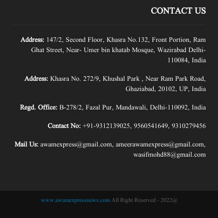
CONTACT US
Address:
147/2, Second Floor, Khasra No.132, Front Portion, Ram
Ghat Street, Near- Umer bin khatab Mosque, Wazirabad Delhi-
110084, India
Address:
Khasra No. 272/9, Khushal Park , Near Ram Park Road,
Ghaziabad, 20102, UP, India
Regd. Office:
B-278/2, Fazal Pur, Mandawali, Delhi-110092, India
Contact No:
+91-9312139025
,
9560541649
,
9310279456
Mail Us:
awamexpress@gmail.com
,
ameerawamexpress@gmail.com
,
wasifmohd88@gmail.com
www.awamexpressnews.com
All Right Reserved
@2022 -