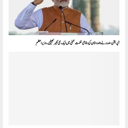
آپریشن سندور نے ہندوستان کی دفاعی حکمت عملی میں ایک نئی لکیر کھینچی ۔ وزیراعظم