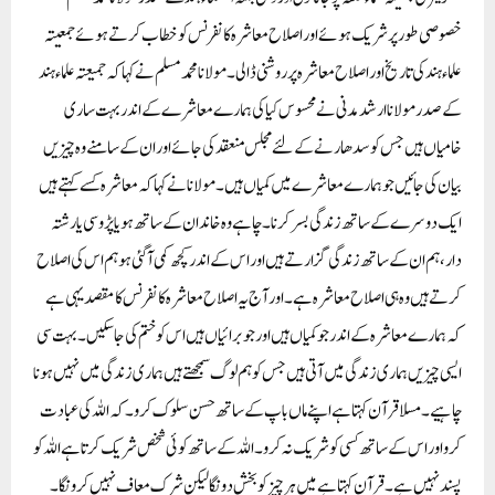
خصوصی طور پر شریک ہوئے اوراصلاح معاشرہ کانفرنس کو خطاب کرتے ہوئے جمعیتہ
علماء ہند کی تاریخ اور اصلاح معاشرہ پر روشنی ڈالی۔مولانا محمد مسلم نے کہا کہ جمیعتہ علماء ہند
کے صدر مولانا ارشد مدنی نے محسوس کیا کی ہمارے معاشرے کے اندر بہت ساری
خامیاں ہیں جس کو سدھارنے کے لئے مجلس منعقد کی جائے اور ان کے سامنے وہ چیزیں
بیان کی جائیں جو ہمارے معاشرے میں کمیاں ہیں۔ مولانا نے کہا کہ معاشرہ کسے کہتے ہیں
ایک دوسرے کے ساتھ زندگی بسر کرنا۔ چاہے وہ خاندان کے ساتھ ہو یا پڑوسی یا رشتہ
دار، ہم ان کے ساتھ زندگی گزارتے ہیں اور اس کے اندر کچھ کمی آگئی ہو ہم اس کی اصلاح
کرتے ہیں وہ ہی اصلاح معاشرہ ہے۔اور آج یہ اصلاح معاشرہ کانفرنس کا مقصد یہی ہے
کہ ہمارے معاشرہ کے اندر جو کمیاں ہیں اور جو برائیاں ہیں اس کو ختم کی جاسکیں۔بہت سی
ایسی چیزیں ہماری زندگی میں آتی ہیں جس کو ہم لوگ سمجھتے ہیں ہماری زندگی میں نہیں ہونا
چاہیے۔مسلا قرآن کہتا ہے اپنے ماں باپ کے ساتھ حسن سلوک کرو۔ کہ اللہ کی عبادت
کرو اور اس کے ساتھ کسی کو شریک نہ کرو۔اللہ کے ساتھ کوئی شخص شریک کرتا ہے اللہ کو
پسند نہیں ہے۔قرآن کہتا ہے میں ہر چیز کو بخش دونگا لیکن شرک معاف نہیں کرونگا۔