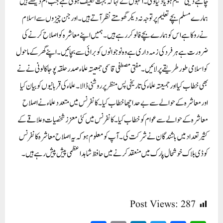
چاہے دینی تعلیم ہو یا دنیاوی۔انہوں نے کہا کہ بہت تکلیف ہوتی ہے جب ہم دیکھتے ہیں
ہمارے مسلم بچے تعلیم پر توجہ نہ دیکر گھومتے نظر آتے ہیں۔اور جن چیزوں سے اسلام
نے روکا ہے اس کو ہمارے بچے فالوکررہے ہیں۔ہمیں اپنے معاشرہ کو اصلاح کرنے کی
ضرورت ہے ہر فر د کی زمہ داری ہے وہ نوجوانوں کو برائی سے بچائیں۔اپنے گھر کے ماحول
کو اسلامی طور طریقے پر لائیں۔ مفتی مصطفی قاسمی جمعیتہ علماء صدر حلقہ پوجا کالونی نے نے
بھی خطاب کیا اور جمیعتہ علماء کی تاریخی پس منظر پر روشنی ڈالا۔علماء کی قربانیوں کو بیان کیا
اور معاشرہ کے حوالے سے بے حد اچھا خطاب کیا۔کانفرنس میں متعدد علماء نے اصلاح
معاشرہ کے حوالے سے عوام کو خطاب کیا۔کانفرنس میں کئی معزز شخصیات و علاقے کے
کثیر تعداد میں باشندگان نے شرکت کی۔آپ کو معلوم ہو کہ یہ اصلاح معاشرہ کانفرنس
کو ڈی بلاک خوشحال پارک میں منعقد کرنے میں حافظ شاہد اعظمی پیش پیش رہے ہیں۔
Post Views:
287