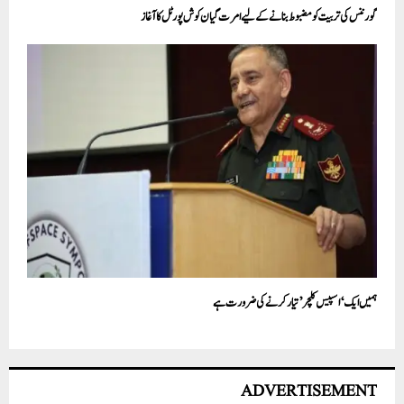
گورننس کی تربیت کو مضبوط بنانے کے لیے امرت گیان کوش پورٹل کا آغاز
ہمیں ایک ‘ اسپیس کلچر’ تیار کرنے کی ضرورت ہے
ADVERTISEMENT