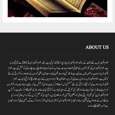
ABOUT US
عوام ایکسپریس بدلتے وقت کے ساتھ عوام ایکسپریس نیوز پورٹر کا آغاز کیا گیا ہے۔جبکہ عوام ایکسپریس 2012سے شائع ہورہا
ہے۔ عوام ایکسپریس کی ٹیم جنہوں نے انتہائی محنت اور جدت سے اس سائٹ کو بنایا اور کامیابی سے چلانے کی کوشش کی ہے۔عوام
ایکسپریس اردو ویب سائٹوں میں سے ایک ہے جو قارئین اور صارفین کی خدمت میں وطنی خبروں کے علاوہ اردو کو فروغ کے لئے
کوشاں ہے۔عوام ایکسپریس روز اول سے اپنی خبروں ،مضامین ،کالمز اور اداریوں کے ذریعہ ہمیشہ سچ کو ترجیح دی ہے۔عوام
ایکسپریس اردو ادب کی ترویج اور ترقی کے لئے مسلسل اس سمت کام کر رہا ہے ہماری کوشش ہے کہ نئے پرانے ادیبوں اور شاعروں
کو برابر پلیٹ فارم مہیا کرایا جائے،اور بغیر کسی تفریق کے معیاری ادب کو شائع کیا جائے اور ہماری ٹیم اپنا کام کر رہی ہے۔اگر آپ
عوام ایکسپریس پر کسی بھی طرح کی خامی کو دیکھیں تو ہمیں ضرور اطلاع دیں۔ہم پوری کوشش کریں گے کہ اس خامی کو دور کیا
جاسکے اس کے علاوہ آپ کی قیمتی رائے اور تجاویز عوام ایکسپریس کو بہتر بنانے میں اہم کردار اداکرے گی۔ہمیں اپنی آراءاور تجاویز
سے ضرور آگاہ کیجئے۔ ادارہ