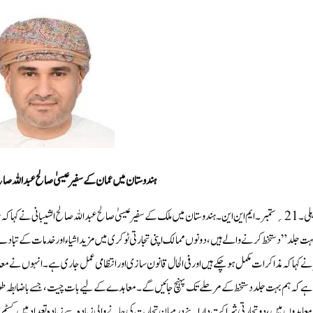
ہندوستان میں عمان کے سفیر عیسیٰ صالح عبداللہ صالح ا
ہت جلد” دستخط کرنے والے ہیں، دونوں ممالک اپنی تجارتی ٹوکری میں مزید اشیاء اور خدمات کے تبادلے
نے کہا کہ مذاکرات مکمل ہو چکے ہیں اور فی الحال قانون سازی اور انتظامی عمل جاری ہے۔انہوں نے مع
معاہدوں میں، دو تجارتی شراکت دار اپنے درمیان تجارت کی جانے والی زیادہ سے زیادہ تعداد میں کسٹم ڈ