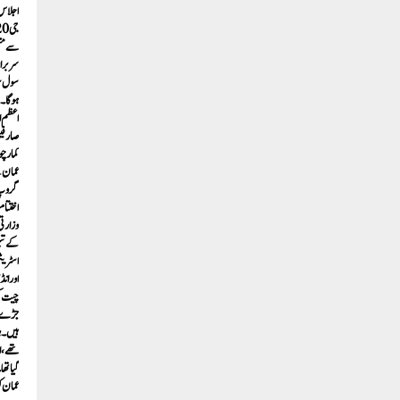
اجلاس 
سول سو
اعظم ا
صارفین
کمار چ
عمان 
وزارتی
کے تئی
اسٹریٹ
اور ان
چیت کر
جڑے ہو
گیا تھ