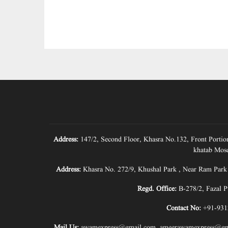
Address:
147/2, Second Floor, Khasra No.132, Front Portio
khatab Mosq
Address:
Khasra No. 272/9, Khushal Park , Near Ram Park
Regd. Office:
B-278/2, Fazal P
Contact No:
+91-931
Mail Us:
awamexpress@gmail.com
,
ameerawamexpress@gm