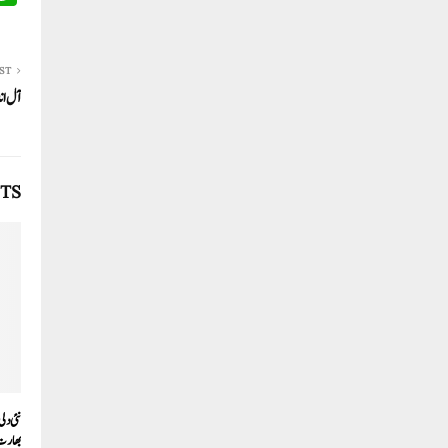
ST
آل ان
TS