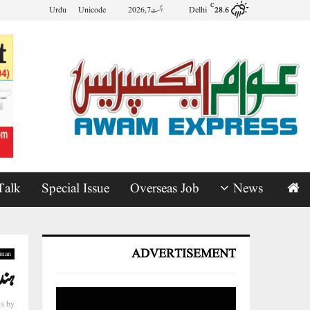
C
Delhi
اگست 7, 2026
Unicode
Urdu
28.6
Talk
Special Issue
Overseas Job
News
ADVERTISEMENT
man
ہند
s
by