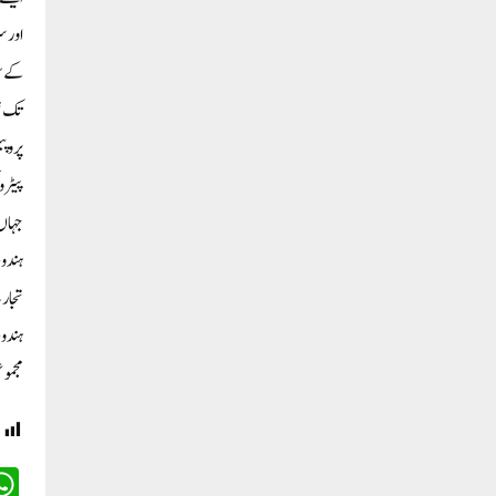
اور س
کے سف
پروپی
پیٹرو
جہاں 
مجموعی ا