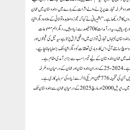
 بعد دو طرفہ تجارت پر پڑنے والے اثرات کے بارے میں، ہندوستان میں عمان
ر دیکھا ہے۔” الشیبانی نے کہا کہ مجوزہ معاہدہ توانائی کے علاوہ دیگر اشیاء
تک تجارت کے دائرہ کار کو آسان اور بڑھا دے گا۔عمان سے ہندوستان کی اہم درآمدات پٹرولیم مصنوعات اور یوریا ہیں۔ یہ درآمدات کا 70 فیصد سے زیادہ ہیں۔ دیگر اہم مصنوعات
ے ہندوستان)جہاں تجارتی توازن میں واقعی فرق پڑتا ہے، یہ تیل کی قیمتوں اور
 سامنے آئی، اس کاروباری تعلقات کو دیگر اشیاء تک بڑھایا جانا چاہیے،
ممالک میں عمان ہندوستان کے لیے تیسرا سب سے بڑا برآمدی مقام ہے۔
ہندوستان کا مئی 2022 سے جی سی سی کے ایک اور رکن متحدہ عرب امارات کے ساتھ پہلے ہی ایسا ہی معاہدہ ہے۔2024-25 کے دوران ہندوستان اور عمان کے درمیان دو طرفہ
تجارت 10.61 بلین امریکی ڈالر رہی۔عمان میں 6,000 سے زیادہ ہندوستان۔اومان مشترکہ منصوبے ہیں جن کی تخمینہ 776 ملین امریکی ڈالر سے زیادہ کی سرمایہ کاری ہے۔
ہندوستانی کمپنیاں عمان میں سرکردہ سرمایہ کاروں کے طور پر ابھری ہیں، خاص طور پر سہر اور سلالہ فری زونز میں۔ اپریل 2000 اور مارچ 2025 کے درمیان عمان سے ہندوستان تک