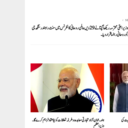
N
دہلی کی وزیر اعلیٰ محترمہ ریکھا گپتا نے 29ویں عالمی روحانی کانفرنس میں سنت راجندر سنگھ جی
و روحانی رہنما قرار دیا۔
یت کی
ہند۔ عمان آزاد تجارتی معاہدہ دو طرفہ تعلقات کو نیا اعتماد فراہم کرے گا۔
وزیراعظم