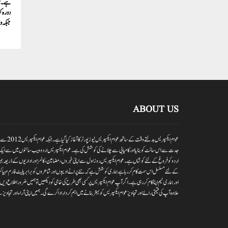
ہے۔جو
جبکہ وزیر خ
ABOUT US
عوام ایکسپر
جدت سے اس سائٹ کو بنایا اور کامیابی سے چلانے کی کوشش کی ہے۔عوام ایکسپریس اردو ویب سائٹوں میں سے ایک
اردو کو فروغ کے لئے کوشاں ہے۔عوام ایکسپریس روز اول سے اپنی خبروں ،مضامین ،کالمز اور اداریوں کے ذریعہ ہمیش
کے لئے مسلسل اس سمت کام کر رہا ہے ہماری کوشش ہے کہ نئے پرانے ادیبوں اور شاعروں کو برابر پلیٹ فارم مہیا کر
اور ہماری ٹیم اپنا کام کر رہی ہے۔اگر آپ عوام ایکسپریس پر کسی بھی طرح کی خامی کو دیکھیں تو ہمیں ضرور اطلاع
علاوہ آپ کی قیمتی رائے اور تجاویز عوام ایکسپریس کو بہتر بنانے میں اہم کردار اداکرے گی۔ہمیں اپنی آراءاور تجاویز سے