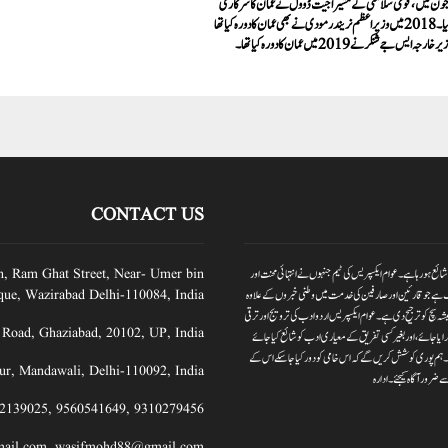
ن میں، قومی سلامتی کے مشیر اجیت ڈوول نے عمان کا سرکاری
دورہ کیا۔ 2018 میں وزیر اعظم نریندر مودی نے بھی عمان کا دورہ کیا تھا
ارجہ ایس جے شنکر نے 2019 میں عمان کا دورہ کیا تھا۔
CONTACT US
یس بدلتے وقت کے ساتھ عوام ایکسپریس نیوز پورٹر کا آغاز کیا گیا ہے۔جبکہ عوام ایکسپریس 2012سے شائع ہورہا ہے۔ عوام ایکسپریس کی ٹیم جنہوں نے انتہائی محنت اور
n, Ram Ghat Street, Near- Umer bin
 ہے جو قارئین اور صارفین کی خدمت میں وطنی خبروں کے علاوہ
ue, Wazirabad Delhi-110084, India
ہ سچ کو ترجیح دی ہے۔عوام ایکسپریس اردو ادب کی ترویج اور ترقی
 Road, Ghaziabad, 20102, UP, India
ایا جائے،اور بغیر کسی تفریق کے معیاری ادب کو شائع کیا جائے
 دیں۔ہم پوری کوشش کریں گے کہ اس خامی کو دور کیا جاسکے اس کے
ur, Mandawali, Delhi-110092, India
 ضرور آگاہ کیجئے۔ ادارہ
2139025
,
9560541649
,
9310279456
ail.com
,
wasifmohd88@gmail.com