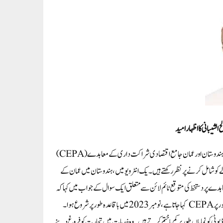
لشیبانی کا اظہار امید
نئی دہلی۔ 21؍ ستمبر۔ ایم این این۔ہندوستان میں ملک کے سفیر عیسیٰ صالح عبداللہ صالح الشیبانی نے کہا کہ ہندوستان اور عمان جامع اقتصادی شراکت داری کے معاہدے (CEPA)
 کو شامل کرنے پر نظر رکھتے ہیں۔یک انٹرویو میں، ہندوستان میں عمان کے
اہدے پر دستخط کی متوقع ٹائم لائن سے متعلق ایک سوال کے جواب میں کہا کہ
امید ہے کہ ہم بہت جلد دستخط کے مرحلے تک پہنچ جائیں گے۔معاہدے کے لیے بات چیت، جسے باضابطہ طور پر CEPA کہا جاتا ہے، نومبر 2023 میں باقاعدہ طور پر شروع ہوا۔
یوٹی کو نمایاں طور پر کم یا ختم کرتے ہیں۔وہ خدمات میں تجارت کو فروغ دینے