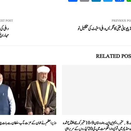
ha
m
nk
wi
ce
ha
re
ail
ed
tte
bo
ts
In
r
ok
A
EXT POST
PREVIOUS PO
ڈیا یونانی طبّی کانگریس دہلی اسٹیٹ کی تشکیل نو
pp
مہاراج ک
RELATED POS
نئی دلی۔ 8؍ ستمبر۔ ایم این این۔ ہندوستان 9-10 ستمبر کو نئے افتتاح شدہ
وزیر اعظم نے عمان کے عزت مآب سلطان سے بات چ
بھارت منڈپم میں قومی دارالحکومت میں جی 20 لیڈروں کے سربراہی