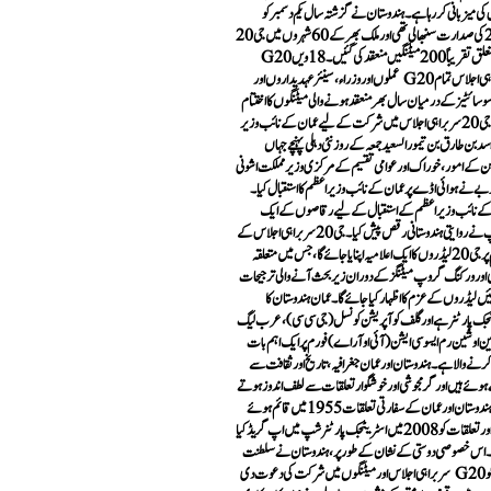
کی میزبانی کر رہا ہے۔ ہندوستان نے گزشتہ سال یکم دسمبر کو
جی 20 کی صدارت سنبھالی تھی اور ملک بھر کے 60 شہروں میں جی 20
سے متعلق تقریباً 200 میٹنگیں منعقد کی گئیں۔ 18 ویں G20
سربراہی اجلاس تمام G20 عملوں اور وزراء، سینئر عہدیداروں اور
سائٹیز کے درمیان سال بھر منعقد ہونے والی میٹنگوں کا اختتام
ہوگا۔جی 20 سربراہی اجلاس میں شرکت کے لیے عمان کے نائب وزیر
سد بن طارق بن تیمور السعید جمعہ کے روز نئی دہلی پہنچے جہاں
 کے امور، خوراک اور عوامی تقسیم کے مرکزی وزیر مملکت اشونی
وبے نے ہوائی اڈے پر عمان کے نائب وزیر اعظم کا استقبال کیا۔
کے نائب وزیر اعظم کے استقبال کے لیے رقاصوں کے ایک
گروپ نے روایتی ہندوستانی رقص پیش کیا۔جی 20 سربراہی اجلاس کے
اختتام پر جی 20 لیڈروں کا ایک اعلامیہ اپنایا جائے گا، جس میں متعلقہ
 اور ورکنگ گروپ میٹنگز کے دوران زیر بحث آنے والی ترجیحات
ں لیڈروں کے عزم کا اظہار کیا جائے گا۔ عمان ہندوستان کا
جک پارٹنر ہے اور گلف کوآپریشن کونسل (جی سی سی)، عرب لیگ
ڈین اوشین رم ایسوسی ایشن (آئی او آر اے) فورم پر ایک اہم بات
نے والا ہے۔ ہندوستان اور عمان جغرافیہ، تاریخ اور ثقافت سے
ئے ہیں اور گرمجوشی اور خوشگوار تعلقات سے لطف اندوز ہوتے
ہیں۔ہندوستان اور عمان کے سفارتی تعلقات 1955 میں قائم ہوئے
تھے، اور تعلقات کو 2008 میں اسٹریٹجک پارٹنرشپ میں اپ گریڈ کیا
ا۔ اس خصوصی دوستی کے نشان کے طور پر، ہندوستان نے سلطنت
عمان کو G20 سربراہی اجلاس اور میٹنگوں میں شرکت کی دعوت دی