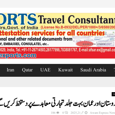
Iran
Qatar
UAE
Kuwait
Saudi Arabia
O
وستان اورعمان بہت جلد تجارتی معاہدے پر دستخط کریں 
Awam Express New
ستمبر 21, 2025
0
186