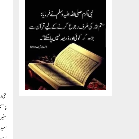
پر "ب
سفیر 
ایسے 