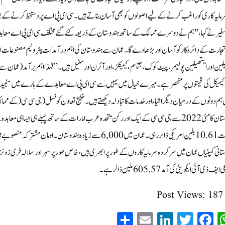
رمایہ کاری کو راغب کرنے کے لیے اصولوں کو بھی آسان بناتے ہیں۔سی ای پی اے پر دستخط کرنے کے
یر نے کہا، "ہم نے دوسرے ممالک کے ساتھ ہندوستان کے ذریعہ کئے گئے مختلف سی ای پی اے معاہدوں کا اث
لین اور ایتھیلین پولیمر، پیٹ کوک، جپسم، کیمیکلز، اور آئرن اور سٹیل ہیں۔”لہٰذا اہم برآمد (عمان س
 کیمیکل کی قیمتوں پر منحصر ہے۔ میرے خیال میں یہیں سے سی ای پی اے معاہدے کے بارے میں سنجیدہ سوچ
ہم دونوں کے درمیان دیگر اشیاء اور خدمات کا تبادلہ دیکھتے ہیں۔خلیج تعاون کونسل (جی سی سی( کے 
یف ڈی آئی ایکویٹی کی آمد 605.57 ملین ڈالرہے۔
Post Views:
187
S
E
Li
T
Fa
W