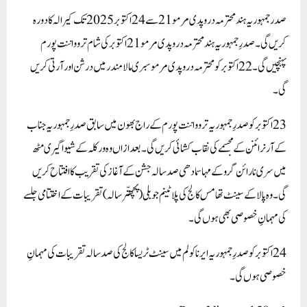
صدرجمہوریہ ہند محترمہ دروپدی مرمو 21 سے 24 اکتوبر 2025تک کیرالہ کا دورہ
کریں گی۔صدرِ جمہوریہ ہند محترمہ دروپدی مرمو
21
اکتوبر کی شام تروواننت پورم
پہنچیں گی۔
22
اکتوبر کو محترمہ دروپدی مرمو سبری مالا مندر میں درشن اور آرتی کریں
گی۔
23
اکتوبر کو صدرِ جمہوریہ تروواننت پورم کے راج بھون میں سابق صدرِ جمہوریہ جناب
کے آر نرائنن کے مجسمے کی نقاب کشائی کریں گی۔ بعد ازاں وہ ورکلہ کے شیواگیری مٹھ
میں سری نارائن گرو کے مہاسمادھی صد سالہ جشن کے آغاز کی تقریب کا افتتاح کریں
گی۔ وہ پالا کے سینٹ تھامس کالج کی پلاٹینم جوبلی (پچھتّر سالہ) تقریبات کے اختتامی جلسے
کی مہمانِ خصوصی بھی ہوں گی۔
24
اکتوبر کو صدرِ جمہوریہ ایرناکولم میں سینٹ ٹریسا کالج کی صد سالہ تقریبات کی مہمانِ
خصوصی ہوں گی۔