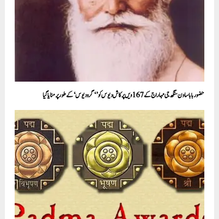
حضور بابا ساون سنگھ جی مہاراج کے 167ویں پرکاش دیوس کو’ ‘گرو دیوس‘ کے طور پر منایا گیا