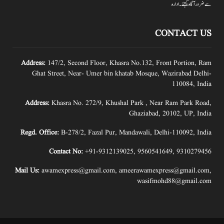
سے ضرور آگاہ کیجئے۔ ادارہ
CONTACT US
Address:
147/2, Second Floor, Khasra No.132, Front Portion, Ram
Ghat Street, Near- Umer bin khatab Mosque, Wazirabad Delhi-
110084, India
Address:
Khasra No. 272/9, Khushal Park , Near Ram Park Road,
Ghaziabad, 20102, UP, India
Regd. Office:
B-278/2, Fazal Pur, Mandawali, Delhi-110092, India
Contact No:
+91-9312139025
,
9560541649
,
9310279456
Mail Us:
awamexpress@gmail.com
,
ameerawamexpress@gmail.com
,
wasifmohd88@gmail.com