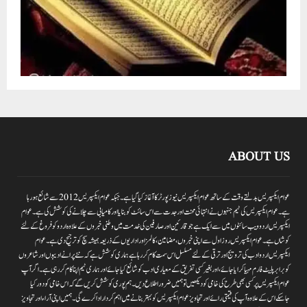
ABOUT US
عوام ایکسپریس بدلتے وقت کے ساتھ عوام ایکسپریس نیوز پورٹر کا آغاز کیا گیا ہے۔جبکہ عوام ایکسپریس 2012سے شائع ہورہا
ہے۔ عوام ایکسپریس کی ٹیم جنہوں نے انتہائی محنت اور جدت سے اس سائٹ کو بنایا اور کامیابی سے چلانے کی کوشش کی ہے۔عوام
ایکسپریس اردو ویب سائٹوں میں سے ایک ہے جو قارئین اور صارفین کی خدمت میں وطنی خبروں کے علاوہ اردو کو فروغ کے لئے
کوشاں ہے۔عوام ایکسپریس روز اول سے اپنی خبروں ،مضامین ،کالمز اور اداریوں کے ذریعہ ہمیشہ سچ کو ترجیح دی ہے۔عوام
ایکسپریس اردو ادب کی ترویج اور ترقی کے لئے مسلسل اس سمت کام کر رہا ہے ہماری کوشش ہے کہ نئے پرانے ادیبوں اور شاعروں
کو برابر پلیٹ فارم مہیا کرایا جائے،اور بغیر کسی تفریق کے معیاری ادب کو شائع کیا جائے اور ہماری ٹیم اپنا کام کر رہی ہے۔اگر آپ
عوام ایکسپریس پر کسی بھی طرح کی خامی کو دیکھیں تو ہمیں ضرور اطلاع دیں۔ہم پوری کوشش کریں گے کہ اس خامی کو دور کیا
جاسکے اس کے علاوہ آپ کی قیمتی رائے اور تجاویز عوام ایکسپریس کو بہتر بنانے میں اہم کردار اداکرے گی۔ہمیں اپنی آراءاور تجاویز