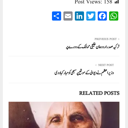
Post Views:
158
S
E
Li
T
Fa
W
ha
m
nk
wi
ce
ha
re
ail
ed
tte
bo
ts
In
r
ok
A
PREVIOUS POST
ترکیہ صدر اردوعان خلیجی ممالک کے دورے پر
pp
NEXT POST
وزیر اعظم نے دیوالی کے موقع پر سبھی کو مبارکباد دی
RELATED POSTS