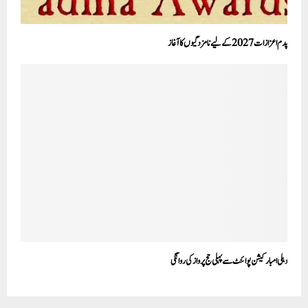
پدم اعزازات 2027 کے لیے نامزدگیوں کا آغاز
دہلی امبارکیشن پوائنٹ سے پہلی حج پرواز کی روانگی