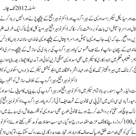
سلسلہ 2012 تک چلا۔
 اور میڈیکل سیکٹر : اسد اویسی کے ہیرا گروپ اور ڈاکٹر نوہیرا شیخ کے پیچھے پڑنے اور انہیں برباد کرنے کے
ال اور اسرا ہاسپٹل اس بات کو برداشت نا کرسکا کہ ڈاکٹر نوہیرا شیخ ہیرا میڈکل کالج بنا کر ایک طرف طلبا
ں، واضح رہے کہ ایک جانب اویسی ہاسپتل اور اسرا اسپتال کے پیچھے اویسی خاندان سالانہ اربوں کا بزنس کرتا
اندان کے سینے پر سانپ لوٹنے جیسا محسوس کیا اور ہیرا گروپ کی بربادی کی سازش کے پیچھے دوسری اہم وجہ 
یم : تعلیم و تعلم میں بہبود کاری کا سیکٹر میں بھی اسد اویسی مہنگی ترین کمائی اور آمدن کا اچھا ذریعہ بنایا
ج، کرناٹک میں ہیرا انجینئرنگ کالج، اور مہاراشٹر و تلنگانہ میں ایجوکیشنل سیکٹر کے ہزاروں اسکولوں کو بہتر
ڈاکٹر نوہیرا شیخ و ہیرا گروپ کے خلاف سازش کو جنم دینے کا
ے حیدرآباد سی سی ایس میں آئی پی سی قانون کے تحت ایف آئی آر کرا دیا اور ہیرا گروپ و ڈاکٹر نوہیرا شیخ ک
ناک جانچ اور سختی کو برداشت کرتے ہوئے قانونی طور پر بھی اسد اویسی کو شکست فاش دی، بدلے میں اس
عوض 100 کروڑ روپئے کا ہتک عزت مقدمہ درج ہو گیا۔ ان سب معاملات کو مدنظر رکھتے ہوئے ڈاکٹر نو
ے کسی کو بھی خدمت خلق اور پاک صاف کاروبار اور تجارت و مددگاری سے روک سکتا ہے، تو کیوں نا انہی