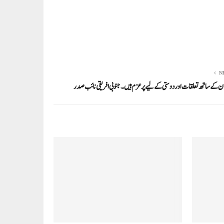
N
ن کے ساتھ تعلقات اور دوستی کے لیے پرعزم ہیں۔جنوبی افریقی نائب صدر