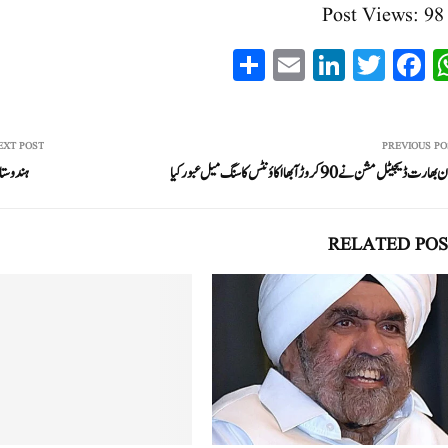
Post Views:
98
S
E
Li
T
Fa
W
ha
m
nk
wi
ce
ha
re
ail
ed
tte
bo
ts
In
r
ok
A
EXT POST
PREVIOUS PO
رت ڈیجیٹل مشن نے 90 کروڑ آبھا اکاؤنٹس کا سنگ میل عبور کیا
ہندوستا
pp
RELATED POS