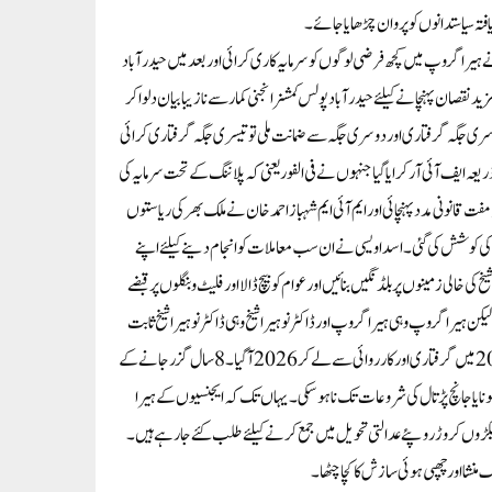
 یافتہ سیاستدانوں کو پروان چڑھایا جائے۔
 نے ہیرا گروپ میں کچھ فرضی لوگوں کو سرمایہ کاری کرائی اور بعد میں حیدر آباد
 نقصان پہنچانے کیلئے حیدر آباد پولس کمشنر انجنی کمار سے نازیبا بیان دلوا کر
ی جگہ گرفتاری اور دوسری جگہ سے ضمانت ملی تو تیسری جگہ گرفتاری کرائی
یعہ ایف آئی آر کرایا گیا جنہوں نے فی الفور یعنی کہ پلاننگ کے تحت سرمایہ کی
 قانونی مدد پہنچائی اور ایم آئی ایم شہباز احمد خان نے ملک بھر کی ریاستوں
اری کی کوشش کی گئی۔اسد اویسی نے ان سب معاملات کو انجام دینے کیلئے اپنے
الی زمینوں پر بلڈنگیں بنائیں اور عوام کو بیچ ڈالا اور فلیٹ و بنگلوں پر قبضے
لیکن ہیرا گروپ وہی ہیرا گروپ اور ڈاکٹر نوہیرا شیخ وہی ڈاکٹر نوہیرا شیخ ثابت
ہوئیں جس نے 2016 میں ایک بیرسٹر کو ا ±س کے دائر مقدمے میں ہی شکست فاش سے دو چار کیا، 2018 میں گرفتاری اور کارروائی سے لے کر 2026 آگیا۔ 8 سال گزر جانے کے
نا یا جانچ پڑتال کی شروعات تک نا ہو سکی۔ یہاں تک کہ ایجنسیوں کے ہیرا
ں سیکڑوں کروڑ روپئے عدالتی تحویل میں جمع کرنے کیلئے طلب کئے جا رہے ہیں۔
 منشا اور چھپی ہوئی سازش کا کچا چٹھا۔