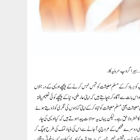
پ کو برباد کر کے مسلم معیشت کو تہس نہس کرنے کے پیچھے اویسی کے درجنوں
ت سے آگاہ کرنا چاہتے ہیں کہ اپنی عارضی دنیا کے پیچھے کوئی تعلیم یافتہ
کی معیشت یعنی مسلم معیشت کو تباہ کرکے اپنی گناہوں کی نگری کو ڈوبتے ہوئے
 خطرہ لاحق ہے۔ لیکن یہاں یہ سوالات پیدا ہوتے ہیں کہ کیا اویسی کی چار
میں کسی دوسرے شخص کے عروج پر آجانے سے اس کی بنیاد نمک کی طرح بھیگ کر