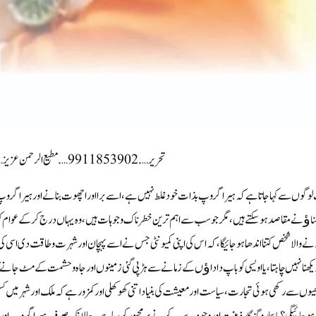
تحریر ….9911853902….مطیع الرحمن عزیز…. ہیرا گروپ سرمایہ کار
وگوں سے کہا جاتا ہے کہ ہیرا گروپ بذات خود غلط نہیں ہے، اسے برا اور اچھوت بنانے اور ہیرا گرو
اﺅنے مقاصد ہو سکتے ہیں، مگر جو سب سے اہم ترین خطرناک وجوہات ہیں، وہ یہاں درج کرکے عوام کو اس با
نے والا شخص کتنا اندھا ہو جائیگا، کہ اس کی اپنی کمیونٹی جس نے اسے پہچان اور شہرت و طاقت دی اسی 
یکھنا نہیں چاہتا، یا اویسی کو باپ داداﺅں کے زمانے سے ہڑپی گئی زمینوں اور جاہ وحشمت کے مٹ جانے کا
یوں سے رکھی ہوئی تجارت، سیاست اور معیشت کی بنیاد اتنی کھوکھلی اور کمزور ہے کہ ملک اور شہر 