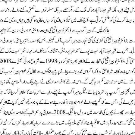
 ہو جائیگی؟ یا بیمار و گنہگار ذہنیت اور وجود یہ سب کرنے پر مجبور کر رہا ہے۔ حالانکہ صرف ہیرا گروپ اور
ل بیٹھے ہیں، بلکہ شہر حیدرآباد ہو کہ ملک کے دیگر حصے ہر جگہ مسلمانوں سے تعلق رکھنے والے رہنما اور قائ
لیا میٹ کرنے کی کوشش کرتی ہے، آج ملک میں سیکڑوں ایسی کرسیاں خالی ہو گئی ہیں جہاں اویسی کے وجود کی 
جائزہ لیں گے ہیرا گروپ اور ڈاکٹر نوہیرا شیخ کی اذیت، ذہنی حراسانی اور ان کے پیچ
رت : ڈاکٹر نوہیرا شیخ کی کھڑی کی گئی تجارت ہیرا گروپ آف کمپنیز ۔ جس کا صدر دفتر ریاستی راجدھانی ح
ئی۔ جس سے شہر حیدر آباد سمیت پورے آندھرا پردیش، تلنگانہ، کرناٹک اور مہاراشٹر سمیت ملک کے
کو اس بات کا خدشہ لاحق ہوا کہ اگر اس قدر بڑے پیمانے پر پیسے بینکوں سے نکال کر عوام ہیرا گروپ کی 
یں بھی ہیرا گروپ پارٹنر بنایا جائے، لیکن ہیرا گروپ نے پہلے دن سے اس بات کا اعلان کردیا تھا کہ بڑ
ی میں لے گی، جس سے کہ کم پیسے والے عوام جو چند لاکھ روپئے ہونے کے باوجود کچھ نہیں کر پاتے ان کو س
میں سہارا اور چھوٹے بچوں کی لفالت میں مدد مل جائیگی۔ 2008 سے
 تھی کہ اسی حیدرآباد میں قائم چار مینار کو آپریٹیو بینک میں بڑے بڑے سرمایہ کار اور پارٹنر بن کر انہی ل
حصہ داری اور پارٹنرشپ دینے سے منع کردیا، جس کے بعد دھمکیاں، طاقت کی زور آزمائیاں اور دیگر 