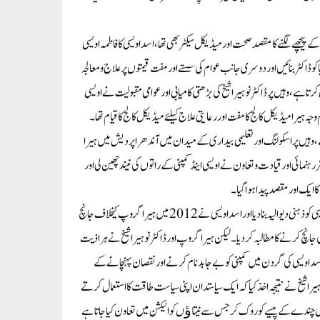
 پیچھے لگنے کا مقصد صحت اور میڈیکل سیکٹر بھی تھا، اسد اویسی کا فاطمہ اویسی
 کو ڈاکٹر بنائیں اوردوسری جانب عوام کی سستے اور مفت قیمتوں پر علاج و معالجہ
 ہے، وہیں پر ڈاکٹر نوہیرا شیخ کی بڑھتی کامیابی اور عوامی مقبولیت نے اویسی
ہیرا میڈیکل کالج کا مفت اور رعایتی علاج کیلئے میڈیکل کالج کا قیام تھا۔
 ہوا ہے، وہیں پر اسکولنگ اور تعلیمی بیداری کے میدان میں آندھرا پردیش میں ہیرا
 رہنمائی اور قیادت و تعاون نے اویسی اینڈ کمپنی کے راتوں کی نیند چھین لی اور
 ایک اور مقصد پیدا ہوا گیا۔
سیاست و لیڈر شپ : مندرجہ بالا تمام سیکٹر میں ڈاکٹر نوہیرا شیخ اور ہیرا گروپ کی بے پایاں کامیابی نے اسد اویسی کو ذہنی دیوالیہ بنا دیا اور اسد اویسی نے 2012 میں ہیرا گروپ کیخلاف جانچ
ی جانچ کرنے کا مطالبہ کر دیا۔ لیکن ہیرا گروپ اور ڈاکٹر نوہیرا شیخ نے ہر اذیت
د اویسی کی گردن میں کمپنی کو بے جابدنام کرنے اور نقصان پہنچانے کے
ہیرا شیخ نے نتیجہ اخذ کیا کہ ایک سیاستدان اپنی سیاست طاقت کا استعمال کرتے
 چندے کے پیسے کو روک کر جس سے نیتاﺅں کو الیکشن میں تعاون کیا جاتا ہے