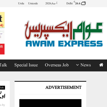
C
Delhi
اگست 6, 2026
Unicode
Urdu
26.6
Talk
Special Issue
Overseas Job
News
ADVERTISEMENT
Talk
اوی
s
by