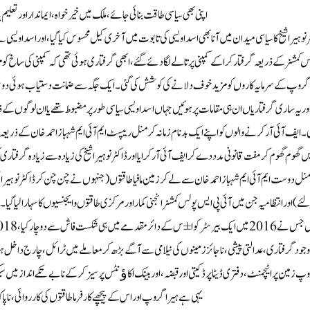
اپنی بھی سیاسی طاقت بنائی جائے، ملک میں خیر خواہ ، ایماندار اور تعلیم
ر نوہیرا شیخ کا سیاسی میدان میں آنا بھی اسد اویسی کی تابوت میں آخری کیل محسوس کیا گیا، اور اسد اویسی
 کمشنر کے ذریعہ گرفتار کراکے کمپنی پر تالے لگا دئے گئے، ابھی گرفتاری ہوئی تھی کہ کمپنی کی ساخ کو مزید
 گروپ کے سرمایہ کاروں کو مزید خوف دلانے کی کوشش کی گئی۔ ایک جگہ سے ضمانت دستیاب ہوئی دوسر
اور یہ ساری گرفتاریاں ان ہی مقامات پر ہوئیں جہاں اسد اویسی سیاسی طور پر مضبوط تھے یا ان لوگوں کے ذر
۔ ایف آئی آر کرنے والوں کو اپنے ایک بدنام زمانہ کرمنل ریپسٹ ایم آئی ایم شہباز احمد خان کے ذریعہ مفت
ں گھوم گھوم کر مفت قانونی مدد دے کر ایف آئی آر کرایا اور ڈاکٹر نوہیرا شیخ کی زیادہ سے زیادہ گرفت
نل دوست ایم آئی ایم شہباز احمد خان سے لے کر زمین مافیا طاقتوں (جنہوں نے چن چن کر ڈاکٹر نوہیرا شیخ کی خ
ئے) اور انتظامیہ جن میں آئی پی ایس پولس کمشنر انجنی کمار اور مرکزی طاقتوں و ایجنسیوں کا سہارا لیا گیا۔ 
وجود گرفتاری، عدالتی پیشی، ناجائز زمینوں کی نیلامی سے آگے بڑھ کر معاملے میں ٹرائل، چارج داخل ہو
پ زمین پر اٹیچمنٹ، دفتری ڈیٹا پر ڈکیتی اور قبضہ، اور بینک اکاﺅنٹس پر سیز کرکے نا بے تکے انداز می
یہی ہے ہیرا گروپ اور اس کے پیچھے کارفرما طاقتوں کی کارروائی ، ناپاک