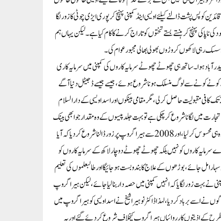
 ڈاکٹر نوہیرا شیخ ہی نہیں جن کے بڑھتے قدم کو کاٹنے کیلئے اویسی طاغوتی طاقتوں
دین کو پس پشت ڈالنے کیلئے اویسی اینڈ کمپنی پہنچ کر پوری ایڑی چوٹی کا زور لگا
ناپاکی پہنچ کر ہنستے بستے تختوں کو تاراج کرنے کا کام کیا ہے۔ لیکن یہاں ہم
ھے سسک رہی لاکھوں کروڑوں بھولی بھالی مجبور عوام کی۔
یدر آباد ہوا۔ ساتھ ہی چھوٹے چھوٹے سرمایہ کاروں کی کمپنی میں سرمایہ کاری
 کونے کونے سے لوگ منسلک ہونا شروع ہوئے، جیسے جیسے ڈجیٹل دنیا آگے
بڑھتی گئی، ڈاکٹر نوہیرا شیخ کی تجارت نے اڑان بھرنا تیز کردیا، 1998 سے شروع ہوئی کمپنی نے 2008 تک کافی مقبولیت حاصل کر لی، مگر مقامی بینکوں اور اسد اویسی کے دارالسلام
تجارت میں لگانا شروع کر چکی ہے تو بہت جلد پیسوں کے وہ مقدار جو ابھی بینک
کے خزانے میں موجود ہیں کم ہو جائیں گے۔ اس خدشے کا اثر اسد اویسی نے اپنے بینک دارالسلام پر کچھ زیادہ ہی محسوس کر لیا، اور 2008 سے ہیرا گروپ پر زور ڈالنا شروع کردیا کہ آیا
ے سرمایہ کاروں کو نہیں بلکہ چھوٹے چھوٹے دو چار لاکھ کے سرمایہ کاروں کو
ہارا مل جائے، بوڑھوں کے علاج کا بندوبست ہو جائیگا اور طالبعلموں کی تعلیم
 اپنی پارٹنر شپ کیلئے اسد اویسی اینڈ کمپنی نے بہت زور لگایا کہ انہیں کمپنی میں حصہ دار بنا لیا جائے، لیکن ہیرا گروپ
وگوں نے اسے برباد کردیا، لہذا ڈاکٹر نوہیرا شیخ نے اسد اویسی کو ہیرا گروپ میں
طرح کے اذیتوں کارروائیاں ہیرا گروپ کیخلاف شروع کر دئے گئے اور یہ