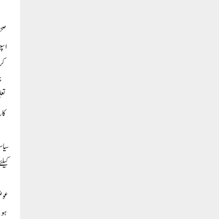
صحت
اسپت
کری
خ
تعل
کال
کیلئ
ہوئ