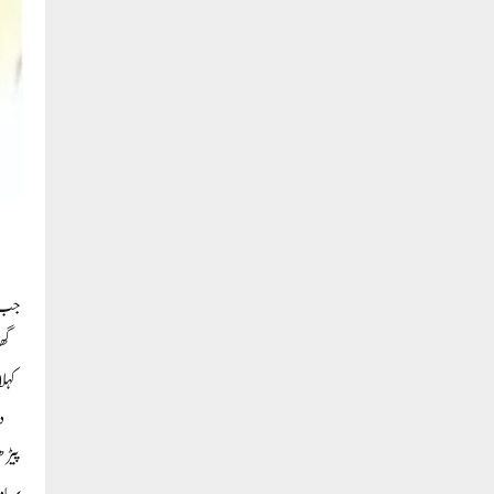
جب ل
گھن
کہلا
د
پیڑھ