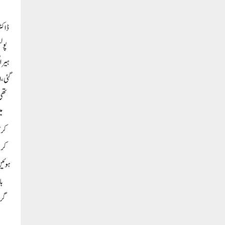
ڈاکٹ
پولس
ہیرا
گئی، 
تھی
می
کرم
کرل
با
گرو