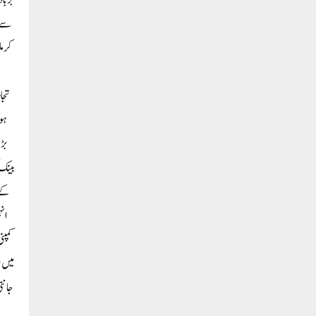
برباد
سے م
کر م
تجا
ہو
بینک 
انہ
کمپن
جانتی