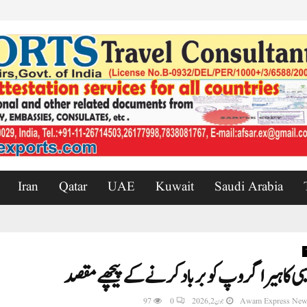
Iran
Qatar
UAE
Kuwait
Saudi Arabia
سی کا ہیرا گروپ کو برباد کرنے کے پیچھے مقصد
Awam Express New
جون 2, 2026
0
97