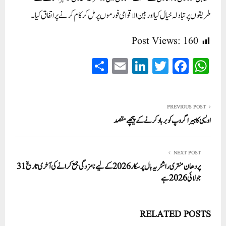
طریقوں پر تبادلہ خیال کیا اور بین الاقوامی فورموں پر مل کر کام کرنے پر اتفاق کیا۔
Post Views:
160
S
E
Li
T
Fa
W
ha
m
nk
wi
ce
ha
re
ail
ed
tte
bo
ts
In
r
ok
A
PREVIOUS POST
اویسی کا ہیرا گروپ کو برباد کرنے کے پیچھے مقصد
pp
NEXT POST
پردھان منتری راشٹریہ بال پرسکار 2026 کے لیے نامزدگی جمع کرانے کی آخری تاریخ 31
جولائی 2026 ہے
RELATED POSTS