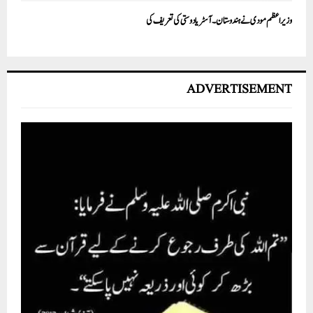
وزیراعظم مودی نے ہندوستان۔آسٹریا دوستی کی تعریف کی
ADVERTISEMENT