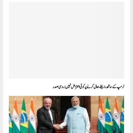
ٹرمپ کے ساتھ رابطے بحال کرنے پر کوئی اعتراض نہیں: روسی صدر