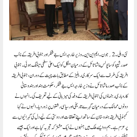
نئی دہلی۔2؍ جون۔ ایم این این۔ وزیر خارجہ ایس جے شنکر اور جنوبی افریقہ کے نائب
صدر شیپوکوسا پولس ماشاتائل کے درمیان منگل کو ایک اعلیٰ سطحی میٹنگ ہوئی۔ جنوبی
افریقہ کی طرف سے ایک سرکاری ریلیز کے مطابق بات چیت کے دوران، جنوبی افریقہ
کے نائب صدر ماشاتائل نے وزیر خارجہ ایس جے شنکر، حکومت ہند اور ہندوستانی
کاروباری رہنماؤں کی جنوبی افریقہ کے وفد کی میزبانی کے لیے تعریف کی۔ انہوں نے
دونوں ممالک کے درمیان گہرے تاریخی اور سیاسی رشتوں پر زور دیا۔ انہوں نے کہا
کہجنوبی افریقہ ہندوستان کے ساتھ اپنے تعلقات اور دوستی کے لیے دل کی گہرائیوں سے
پرعزم ہے۔ ہم دو ایسے ملک ہیں جنہوں نے ایک مشترکہ تجربہ کیا ہے اور ایک جیسے