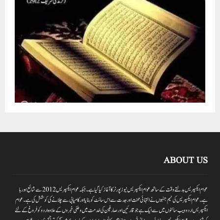
ABOUT US
عوام ایکسپریس بدلتے وقت کے ساتھ عوام ایکسپریس نیوز پورٹر کا آغاز کیا گیا ہے۔جبکہ عوام ایکسپریس 2012سے شائع ہورہا
ہے۔ عوام ایکسپریس کی ٹیم جنہوں نے انتہائی محنت اور جدت سے اس سائٹ کو بنایا اور کامیابی سے چلانے کی کوشش کی ہے۔عوام
ایکسپریس اردو ویب سائٹوں میں سے ایک ہے جو قارئین اور صارفین کی خدمت میں وطنی خبروں کے علاوہ اردو کو فروغ کے لئے