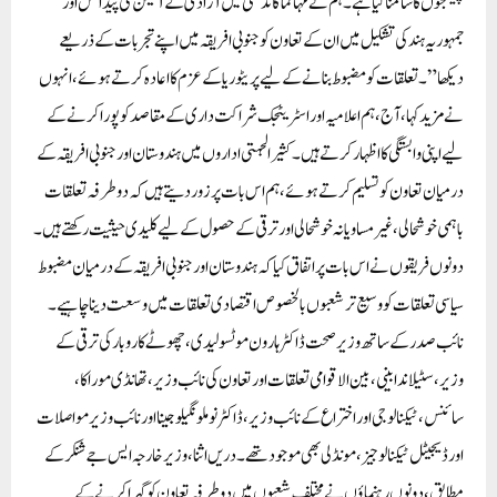
چیلنجوں کا سامنا کیا ہے۔ ہم نے مہاتما گاندھی میں آزادی کے آئیکن کی پیدائش اور
جمہوریہ ہند کی تشکیل میں ان کے تعاون کو جنوبی افریقہ میں اپنے تجربات کے ذریعے
دیکھا”۔ تعلقات کو مضبوط بنانے کے لیے پریٹوریا کے عزم کا اعادہ کرتے ہوئے، انہوں
نے مزید کہا، آج، ہم اعلامیہ اور اسٹریٹجک شراکت داری کے مقاصد کو پورا کرنے کے
لیے اپنی وابستگی کا اظہار کرتے ہیں۔ کثیرالجہتی اداروں میں ہندوستان اور جنوبی افریقہ کے
درمیان تعاون کو تسلیم کرتے ہوئے، ہم اس بات پر زور دیتے ہیں کہ دوطرفہ تعلقات
باہمی خوشحالی، غیر مساویانہ خوشحالی اور ترقی کے حصول کے لیے کلیدی حیثیت رکھتے ہیں۔
دونوں فریقوں نے اس بات پر اتفاق کیا کہ ہندوستان اور جنوبی افریقہ کے درمیان مضبوط
سیاسی تعلقات کو وسیع تر شعبوں بالخصوص اقتصادی تعلقات میں وسعت دینا چاہیے۔
نائب صدر کے ساتھ وزیر صحت ڈاکٹر ہارون موٹسولیدی، چھوٹے کاروبار کی ترقی کے
وزیر، سٹیلا ندابینی، بین الاقوامی تعلقات اور تعاون کی نائب وزیر، تھانڈی موراکا،
سائنس، ٹیکنالوجی اور اختراع کے نائب وزیر، ڈاکٹر نوملونگیلو جینا اور نائب وزیر مواصلات
اور ڈیجیٹل ٹیکنالوجیز، مونڈلی بھی موجود تھے۔ دریں اثنا، وزیر خارجہ ایس جے شنکر کے
مطابق، دونوں رہنماؤں نے مختلف شعبوں میں دوطرفہ تعاون کو گہرا کرنے کے