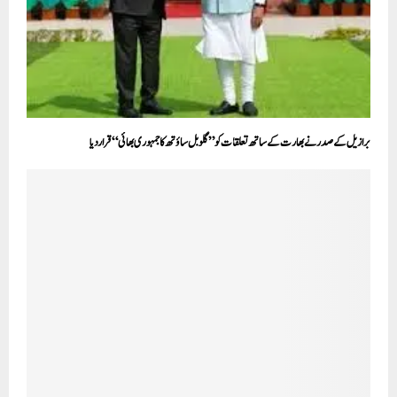
برازیل کے صدر نے بھارت کے ساتھ تعلقات کو ’’گلوبل ساؤتھ کا جمہوری بھائی‘‘ قرار دیا