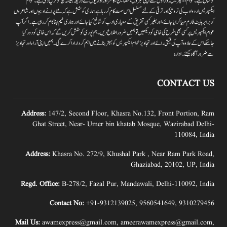
کوشاں ہے۔عوام ایکسپریس روز اول سے اپنی خبروں ،مضامین ،کالمز اور اداریوں کے ذریعہ ہمیشہ سچ کو ترجیح دی ہے۔عوام
ایکسپریس اردو ادب کی ترویج اور ترقی کے لئے مسلسل اس سمت کام کر رہا ہے ہماری کوشش ہے کہ نئے پرانے ادیبوں اور شاعروں
کو برابر پلیٹ فارم مہیا کرایا جائے،اور بغیر کسی تفریق کے معیاری ادب کو شائع کیا جائے اور ہماری ٹیم اپنا کام کر رہی ہے۔اگر آپ
عوام ایکسپریس پر کسی بھی طرح کی خامی کو دیکھیں تو ہمیں ضرور اطلاع دیں۔ہم پوری کوشش کریں گے کہ اس خامی کو دور کیا
جاسکے اس کے علاوہ آپ کی قیمتی رائے اور تجاویز عوام ایکسپریس کو بہتر بنانے میں اہم کردار اداکرے گی۔ہمیں اپنی آراءاور تجاویز
سے ضرور آگاہ کیجئے۔ ادارہ
CONTACT US
Address:
147/2, Second Floor, Khasra No.132, Front Portion, Ram
Ghat Street, Near- Umer bin khatab Mosque, Wazirabad Delhi-
110084, India
Address:
Khasra No. 272/9, Khushal Park , Near Ram Park Road,
Ghaziabad, 20102, UP, India
Regd. Office:
B-278/2, Fazal Pur, Mandawali, Delhi-110092, India
Contact No:
+91-9312139025
,
9560541649
,
9310279456
Mail Us:
awamexpress@gmail.com
,
ameerawamexpress@gmail.com
,