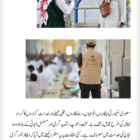
سعودی سکیورٹی اہلکاروں، فوجیوں، رضاکاروں، طبی عملے اور خدمت گزاروں کا کردار
ہمیشہ کی طرح قابلِ رشک رہا۔ سخت دھوپ، شدید گرمی اور مسلسل ڈیوٹی کے باوجود وہ
حجاج کی خدمت میں مصروف رہے۔ کئی مقامات پر یہ منظر دیکھنے میں آیا کہ اہلکار خود گرمی