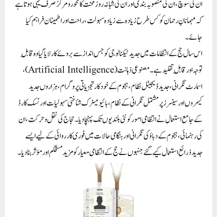
ان کی سوچ، ان کی منصوبہ بندی اور ان کی شبانہ روز محنت کا محور و مرکز صرف یہی ہوتا ہے
کہ مہمانانِ رحمان کو کس طرح زیادہ سے زیادہ سہولت، راحت اور اطمینان فراہم کیا
جائے۔
اس سال حج کے انتظامات میں جدید ٹیکنالوجی کو جس انداز سے بروئے کار لایا گیا وہ قابلِ
توجہ اور قابلِ تقلید ہے۔ مصنوعی ذہانت (Artificial Intelligence)،
اسمارٹ نگرانی، جدید ڈیجیٹل نظام، ہجوم کے خودکار تجزیاتی پروگرام، ہزاروں جدید
کیمروں اور سینسرز پر مشتمل نگرانی کے نظام، بائیومیٹرک شناختی سہولیات اور نسک کارڈ
کے جامع استعمال نے انتظامی امور کو نئی بلندیوں تک پہنچا دیا۔ حجاج کی نقل و حرکت، ان
کی رہنمائی، ہجوم کے دباؤ کی نگرانی اور ہنگامی حالات میں فوری کارروائی کے لیے ایسے
جدید ذرائع استعمال کیے گئے جنہوں نے حج کے انتظامی معیار کو مزید مستحکم اور مؤثر بنا دیا۔