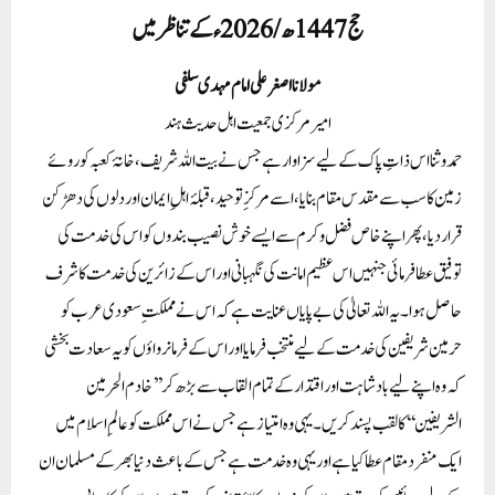
حج 1447ھ / 2026ء کے تناظر میں
مولانا اصغر علی امام مہدی سلفی
امیر مرکزی جمعیت اہل حدیث ہند
حمد و ثنا اس ذاتِ پاک کے لیے سزاوار ہے جس نے بیت اللہ شریف، خانۂ کعبہ کو روئے
زمین کا سب سے مقدس مقام بنایا، اسے مرکزِ توحید، قبلۂ اہلِ ایمان اور دلوں کی دھڑکن
قرار دیا، پھر اپنے خاص فضل و کرم سے ایسے خوش نصیب بندوں کو اس کی خدمت کی
توفیق عطا فرمائی جنہیں اس عظیم امانت کی نگہبانی اور اس کے زائرین کی خدمت کا شرف
حاصل ہوا۔ یہ اللہ تعالیٰ کی بے پایاں عنایت ہے کہ اس نے مملکتِ سعودی عرب کو
حرمین شریفین کی خدمت کے لیے منتخب فرمایا اور اس کے فرمانرواؤں کو یہ سعادت بخشی
کہ وہ اپنے لیے بادشاہت اور اقتدار کے تمام القاب سے بڑھ کر ’’خادم الحرمین
الشريفين‘‘ کا لقب پسند کریں۔ یہی وہ امتیاز ہے جس نے اس مملکت کو عالمِ اسلام میں
ایک منفرد مقام عطا کیا ہے اور یہی وہ خدمت ہے جس کے باعث دنیا بھر کے مسلمان ان