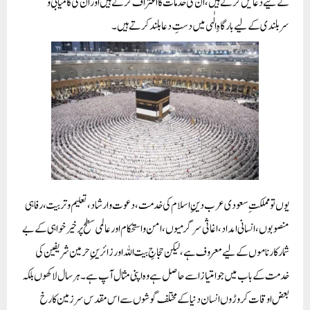
کے لیے دعائیں کرتے ہیں، ان کی خدمات کا اعتراف کرتے ہیں اور ان کی کامیابی و
سربلندی کے لیے بارگاہِ الٰہی میں دستِ دعا بلند کرتے ہیں۔
یوں تو مملکتِ سعودی عرب دینِ اسلام کی خدمت، دعوت و ارشاد، تعلیم و تربیت، رفاہی
منصوبوں، انسانی امداد، اغاثی سرگرمیوں، امن و استحکام اور عالمی سطح پر خیر خواہی کے بے
شمار کارناموں کے لیے معروف ہے، لیکن حجاجِ بیت اللہ اور زائرینِ حرمین شریفین کی
خدمت کے باب میں جو امتیاز اسے حاصل ہے وہ اپنی مثال آپ ہے۔ ہر سال لاکھوں بلکہ
بعض اوقات کروڑوں انسان دنیا کے مختلف گوشوں سے اس مقدس سرزمین کا رخ