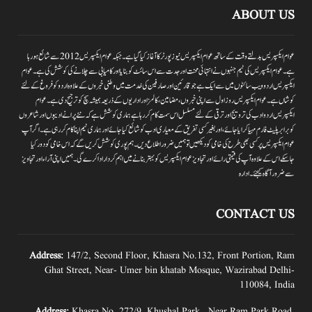
ABOUT US
عوام ایکسپریس بدلتے وقت کے ساتھ عوام ایکسپریس نیوز پورٹر کا آغاز کیا گیا ہے۔جبکہ عوام ایکسپریس 2012سے شائع ہورہا
ہے۔ عوام ایکسپریس کی ٹیم جنہوں نے انتہائی محنت اور جدت سے اس سائٹ کو بنایا اور کامیابی سے چلانے کی کوشش کی ہے۔عوام
ایکسپریس اردو ویب سائٹوں میں سے ایک ہے جو قارئین اور صارفین کی خدمت میں وطنی خبروں کے علاوہ اردو کو فروغ کے لئے
کوشاں ہے۔عوام ایکسپریس روز اول سے اپنی خبروں ،مضامین ،کالمز اور اداریوں کے ذریعہ ہمیشہ سچ کو ترجیح دی ہے۔عوام
ایکسپریس اردو ادب کی ترویج اور ترقی کے لئے مسلسل اس سمت کام کر رہا ہے ہماری کوشش ہے کہ نئے پرانے ادیبوں اور شاعروں
کو برابر پلیٹ فارم مہیا کرایا جائے،اور بغیر کسی تفریق کے معیاری ادب کو شائع کیا جائے اور ہماری ٹیم اپنا کام کر رہی ہے۔اگر آپ
عوام ایکسپریس پر کسی بھی طرح کی خامی کو دیکھیں تو ہمیں ضرور اطلاع دیں۔ہم پوری کوشش کریں گے کہ اس خامی کو دور کیا
جاسکے اس کے علاوہ آپ کی قیمتی رائے اور تجاویز عوام ایکسپریس کو بہتر بنانے میں اہم کردار اداکرے گی۔ہمیں اپنی آراءاور تجاویز
سے ضرور آگاہ کیجئے۔ ادارہ
CONTACT US
Address:
147/2, Second Floor, Khasra No.132, Front Portion, Ram
Ghat Street, Near- Umer bin khatab Mosque, Wazirabad Delhi-
110084, India
Address:
Khasra No. 272/9, Khushal Park , Near Ram Park Road,