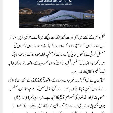
نقل و حمل کے شعبے میں بھی حیرت انگیز انتظامات دیکھنے میں آئے۔ حرمین ٹرین، مشاعر
ٹرین، جدید بسوں کے وسیع نیٹ ورک، اسمارٹ ٹریفک نظام اور ہزاروں اہلکاروں کی
مسلسل نگرانی نے لاکھوں حجاج کی آمد و رفت کو منظم رکھا۔ محدود وقت اور محدود جگہ
میں لاکھوں انسانوں کی مسلسل نقل و حرکت کو اس نظم و ضبط کے ساتھ برقرار رکھنا بلاشبہ
ایک عظیم انتظامی کارنامہ ہے۔
حقیقت یہ ہے کہ اگر انسان غیر جانب داری کے ساتھ حج 2026ء کے انتظامات کا جائزہ
لے تو وہ اس نتیجے پر پہنچتا ہے کہ یہ صرف وسائل کا کمال نہیں بلکہ عزم، اخلاص، مسلسل
منصوبہ بندی اور اللہ تعالیٰ کی خصوصی توفیق کا نتیجہ ہے۔ اس وادیِ غیر ذی زرع میں
جہاں کبھی پانی اور بنیادی ضروریات کا تصور بھی دشوار تھا، آج دنیا بھر سے آنے والے