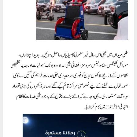
طبی میدان میں بھی اس سال غیر معمولی کامیابیاں حاصل ہوئیں۔ جدید اسپتالوں،
موبائل کلینکس، ایمبولینس سروسز، فضائی طبی امداد، روبوٹک سہولیات اور جدید تشخیصی
نظاموں کے ذریعے لاکھوں حجاج کو فوری اور معیاری طبی خدمات فراہم کی گئیں۔ ہنگامی
صورتحال سے نمٹنے کے لیے خصوصی مراکز قائم کیے گئے اور ماہر ڈاکٹروں کی بڑی تعداد
ہر وقت مستعد رہی۔ یہی وجہ ہے کہ اتنے بڑے اجتماع کے باوجود طبی خدمات کا نظام
انتہائی مؤثر انداز میں کام کرتا رہا۔