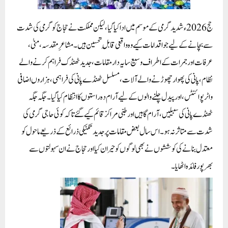
حج 2026ء شدید گرمی کے موسم میں ادا کیا گیا، لیکن مملکت نے حجاج کو گرمی کی شدت
سے بچانے کے لیے جو اقدامات کیے وہ واقعی قابلِ تحسین ہیں۔ مشاعرِ مقدسہ، منیٰ،
عرفات اور جمرات کے اطراف وسیع سایہ دار مقامات، جدید ٹھنڈک فراہم کرنے والے
نظام، پانی کی پھوار چھوڑنے والے آلات، مسلسل ٹھنڈے پانی کی فراہمی، ہزاروں اضافی
واٹر پوائنٹس، اور پیدل چلنے والوں کے لیے آرام دہ راستوں کا انتظام کیا گیا۔ جگہ جگہ
ٹھنڈے پانی کی سبیلیں، آرام گاہیں اور طبی مراکز قائم کیے گئے تاکہ کوئی حاجی گرمی کی
شدت سے متاثر نہ ہو۔ اس سال بعض مقامات پر جدید تکنیکی ذرائع کے ذریعے ماحول کو
معتدل بنانے کی کوششوں نے بھی لوگوں کو حیران کیا اور حجاج نے ان سہولتوں سے
بھرپور فائدہ اٹھایا۔