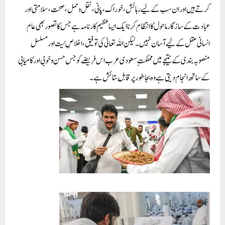
کرتے ہیں اور ان سب کے لیے رہائش، خوراک، پانی، نقل و حمل، صحت، سلامتی اور
عبادت کے سازگار ماحول کا انتظام کرنا ایک ایسا عظیم کارنامہ ہے جس کا تصور بھی عام
انسانی عقل کے لیے آسان نہیں۔ لیکن اللہ تعالیٰ کی توفیق، اخلاصِ نیت اور مسلسل
منصوبہ بندی کے نتیجے میں مملکتِ سعودی عرب اس فریضے کو جس حسن و خوبی اور کامیابی
کے ساتھ انجام دیتی ہے وہ بجا طور پر قابلِ ستائش ہے۔