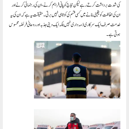
کی شدت برداشت کرتے رہے لیکن حجاج کو پانی فراہم کرنے، ان کی رہنمائی کرنے اور
ان کی حفاظت کو یقینی بنانے میں کسی قسم کی کوتاہی نہیں برتی۔ حقیقت یہ ہے کہ ان کی یہ
خدمت صرف ایک سرکاری ذمہ داری نہیں بلکہ ایک دینی جذبہ اور روحانی فریضہ محسوس
ہوتی ہے۔