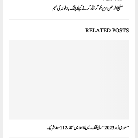
NEXT POST
مطیع الرحمن عزیز کو گرفتار کرنے کیلئے پتنگ باز ٹولہ کی مہم
RELATED POSTS
’سعودی ٹوور 2023 ‘‘ سائیکلنگ ریس کا العلا میں آغاز، 112 سوار شریک