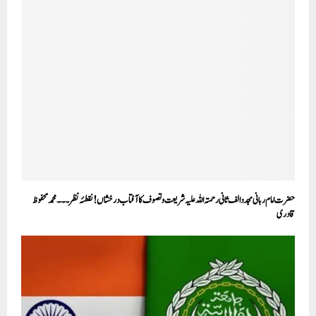
حضرت امام ربانی مجددالف ثانی رحمتہ اللہ علیہ شریعت وتصوف کاآفتاب درخشاں! نقطئہ نظر۔۔۔محمد محفوظ
قادری