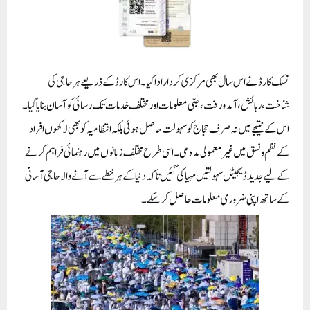
نسک کارڈ نے اس سال بھی مرکزی کردار ادا کیا۔ اس کارڈ کے ذریعے ہر حاجی کی
شناخت، رہائش، آمد و رفت، طبی معلومات اور مختلف خدمات تک رسائی کو آسان بنایا گیا۔
اس کے نتیجے میں نہ صرف حجاج کو سہولت حاصل ہوئی بلکہ انتظامیہ کو بھی لاکھوں افراد
کے نظم و نسق میں غیر معمولی مدد ملی۔ اسی طرح مختلف زبانوں میں رہنمائی فراہم کرنے
کے لیے جدید ڈیجیٹل سہولتیں مہیا کی گئیں تاکہ دنیا کے ہر خطے سے آنے والا حاجی آسانی
کے ساتھ اپنی ضروری معلومات حاصل کرسکے۔