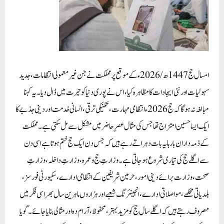
امسال حج 1447ھ / 2026ء کے موقع پر مملکت نے جن غیر معمولی انتظامات، جدید
سہولیات اور نئی ایجادات کا مظاہرہ کیا، اس نے پوری دنیا کو حیرت میں ڈال دیا۔ یہ کہنا
مبالغہ نہ ہوگا کہ حج 2026ء انتظامی مہارت، تکنیکی ترقی، انسانی خدمت اور دینی جذبے کا
ایک ایسا حسین امتزاج تھا جس کی مثال عصرِ حاضر میں مشکل سے مل سکتی ہے۔ مملکت
کے ذمہ داران بارہا یہ بات دہراتے رہے ہیں کہ جس دن ایک حج ختم ہوتا ہے اسی دن
سے اگلے حج کی تیاری شروع ہوجاتی ہے۔ وزارتِ حج و عمرہ، وزارتِ داخلہ، وزارتِ
صحت،وزارت برائے دینی امور، حرمین شریفین کے انتظامی ادارے، سکیورٹی فورسز،
بلدیاتی محکمے، مواصلاتی ادارے، انجینئرنگ شعبے اور ہزاروں ماہرین سال بھر اسی فکر میں
مصروف رہتے ہیں کہ اگلے سال حج کو مزید بہتر، محفوظ، آرام دہ اور مثالی بنایا جائے۔ گویا