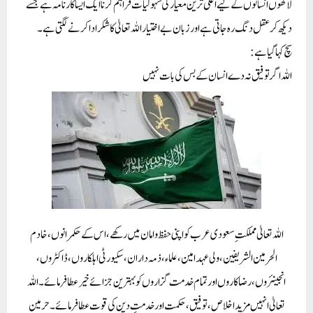
لاکھوں انسانوں کے لیے اعلیٰ ترین معیار کی سہولیات فراہم کرنا ایک ایسا کارنامہ ہے جسے
دیکھ کر عقل دنگ رہ جاتی ہے اور زبان بے اختیار اللہ تعالیٰ کا شکر ادا کرنے لگتی ہے۔
سچ کہا گیا ہے:
اللہ اگر توفیق نہ دے انسان کے بس کی بات نہیں
اللہ تعالیٰ مملکتِ سعودی عرب کو اپنی حفظ و امان میں رکھے، اس کے حکمرانوں، خادم
الحرمین الشريفين، ولی عہد امین، علماء، ذمہ داران، سکیورٹی اہلکاروں، ڈاکٹروں،
انجینئروں، رضاکاروں اور تمام خدمت گزاروں کو بہترین جزائے خیر عطا فرمائے۔ اللہ
تعالیٰ انہیں مزید اخلاص، توفیق، حکمت اور خدمتِ دین کی قوت عطا فرمائے۔ حرمین