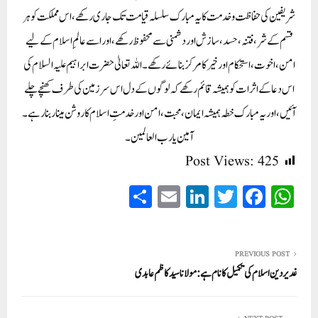
شریفین کی حفاظت و خدمت کا یہ مبارک سلسلہ قیامت تک جاری رکھے، اس مملکت کو ہر
قسم کے شر، فتنہ، حسد، سازش اور دشمنی سے محفوظ رکھے، اور اسے عالمِ اسلام کے لیے
امن، اخوت، استحکام اور خیر کا مرکز بنائے رکھے۔ اللہ تعالیٰ حضرت ابراہیم علیہ السلام کی
اس دعا کے اثرات کو ہمیشہ قائم رکھے کہ لوگوں کے دل اس سرزمین کی طرف کھنچے چلے
آئیں، اور یہ مبارک خطہ ہمیشہ ایمان، محبت، امن اور خدمتِ اسلام کا روشن مینار بنا رہے۔
آمین یا رب العالمین۔
Post Views:
425
S
E
Li
T
Fa
W
ha
m
nk
wi
ce
ha
re
ail
ed
tte
bo
ts
In
r
ok
A
PREVIOUS POST
غدیر دین اسلام کی تکمیل کا نام ہے:مولانا سید کاظم عابدی
pp