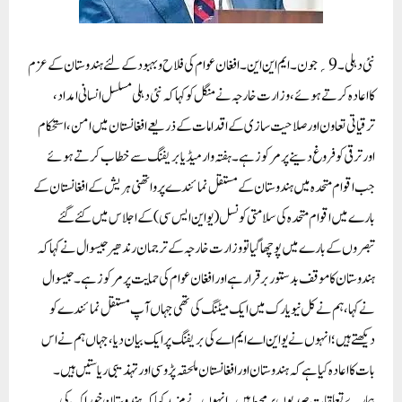
نئی دہلی ۔9؍ جون۔ ایم این این۔ افغان عوام کی فلاح و بہبود کے لئے ہندوستان کے عزم
کا اعادہ کرتے ہوئے، وزارت خارجہ نے منگل کو کہا کہ نئی دہلی مسلسل انسانی امداد،
ترقیاتی تعاون اور صلاحیت سازی کے اقدامات کے ذریعے افغانستان میں امن، استحکام
اور ترقی کو فروغ دینے پر مرکوز ہے۔ ہفتہ وار میڈیا بریفنگ سے خطاب کرتے ہوئے
جب اقوام متحدہ میں ہندوستان کے مستقل نمائندے پرواتھنی ہریش کے افغانستان کے
بارے میں اقوام متحدہ کی سلامتی کونسل (یو این ایس سی) کے اجلاس میں کئے گئے
تبصروں کے بارے میں پوچھا گیا تو وزارت خارجہ کے ترجمان رندھیر جیسوال نے کہا کہ
ہندوستان کا موقف بدستور برقرار ہے اور افغان عوام کی حمایت پر مرکوز ہے۔ جیسوال
نے کہا، ہم نے کل نیویارک میں ایک میٹنگ کی تھی جہاں آپ مستقل نمائندے کو
دیکھتے ہیں؛ انہوں نے یو این اے ایم اے کی بریفنگ پر ایک بیان دیا، جہاں ہم نے اس
بات کا اعادہ کیا ہے کہ ہندوستان اور افغانستان ملحقہ پڑوسی اور تہذیبی ریاستیں ہیں۔
ہمارے تعلقات صدیوں پر محیط ہیں۔ انہوں نے مزید کہا کہ ہندوستان خوراک کی