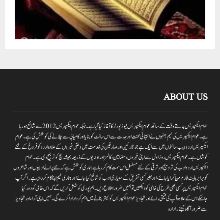
ABOUT US
عوام ایکسپریس بدلتے وقت کے ساتھ عوام ایکسپریس نیوز پورٹر کا آغاز کیا گیا ہے۔جبکہ عوام ایکسپریس 2012سے شائع ہورہا
ہے۔ عوام ایکسپریس کی ٹیم جنہوں نے انتہائی محنت اور جدت سے اس سائٹ کو بنایا اور کامیابی سے چلانے کی کوشش کی ہے۔عوام
ایکسپریس اردو ویب سائٹوں میں سے ایک ہے جو قارئین اور صارفین کی خدمت میں وطنی خبروں کے علاوہ اردو کو فروغ کے لئے
کوشاں ہے۔عوام ایکسپریس روز اول سے اپنی خبروں ،مضامین ،کالمز اور اداریوں کے ذریعہ ہمیشہ سچ کو ترجیح دی ہے۔عوام
ایکسپریس اردو ادب کی ترویج اور ترقی کے لئے مسلسل اس سمت کام کر رہا ہے ہماری کوشش ہے کہ نئے پرانے ادیبوں اور شاعروں
کو برابر پلیٹ فارم مہیا کرایا جائے،اور بغیر کسی تفریق کے معیاری ادب کو شائع کیا جائے اور ہماری ٹیم اپنا کام کر رہی ہے۔اگر آپ
عوام ایکسپریس پر کسی بھی طرح کی خامی کو دیکھیں تو ہمیں ضرور اطلاع دیں۔ہم پوری کوشش کریں گے کہ اس خامی کو دور کیا
جاسکے اس کے علاوہ آپ کی قیمتی رائے اور تجاویز عوام ایکسپریس کو بہتر بنانے میں اہم کردار اداکرے گی۔ہمیں اپنی آراءاور تجاویز
سے ضرور آگاہ کیجئے۔ ادارہ