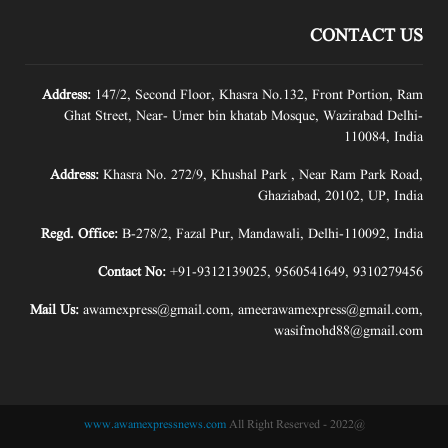
CONTACT US
Address:
147/2, Second Floor, Khasra No.132, Front Portion, Ram
Ghat Street, Near- Umer bin khatab Mosque, Wazirabad Delhi-
110084, India
Address:
Khasra No. 272/9, Khushal Park , Near Ram Park Road,
Ghaziabad, 20102, UP, India
Regd. Office:
B-278/2, Fazal Pur, Mandawali, Delhi-110092, India
Contact No:
+91-9312139025
,
9560541649
,
9310279456
Mail Us:
awamexpress@gmail.com
,
ameerawamexpress@gmail.com
,
wasifmohd88@gmail.com
www.awamexpressnews.com
All Right Reserved
@2022 -