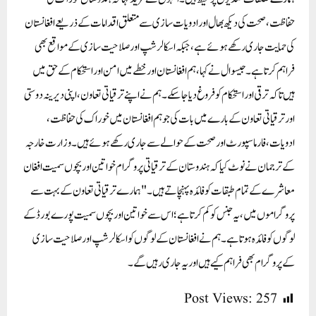
حفاظت، صحت کی دیکھ بھال اور ادویات سازی سے متعلق اقدامات کے ذریعے افغانستان
کی حمایت جاری رکھے ہوئے ہے، جبکہ اسکالرشپ اور صلاحیت سازی کے مواقع بھی
فراہم کرتا ہے۔ جیسوال نے کہا، ہم افغانستان اور خطے میں امن اور استحکام کے حق میں
ہیں تاکہ ترقی اور استحکام کو فروغ دیا جا سکے۔ ہم نے اپنے ترقیاتی تعاون، اپنی دیرینہ دوستی
اور ترقیاتی تعاون کے بارے میں بات کی جو ہم افغانستان میں خوراک کی حفاظت،
ادویات، فارما سپورٹ اور صحت کے حوالے سے جاری رکھے ہوئے ہیں۔ وزارت خارجہ
کے ترجمان نے نوٹ کیا کہ ہندوستان کے ترقیاتی پروگرام خواتین اور بچوں سمیت افغان
معاشرے کے تمام طبقات کو فائدہ پہنچاتے ہیں۔ "ہمارے ترقیاتی تعاون کے بہت سے
پروگراموں میں، یہ جنس کو کم کرتا ہے؛ اس سے خواتین اور بچوں سمیت پورے بورڈ کے
لوگوں کو فائدہ ہوتا ہے۔ ہم نے افغانستان کے لوگوں کو اسکالرشپ اور صلاحیت سازی
کے پروگرام بھی فراہم کیے ہیں اور یہ جاری رہیں گے۔
Post Views:
257