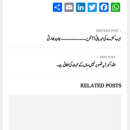
S
E
Li
T
Fa
W
ha
m
nk
wi
ce
ha
re
ail
ed
tte
bo
ts
In
r
ok
A
PREVIOUS POST
جیب کترے کی مہربانی !! تحریر ۔۔۔۔۔۔۔۔۔۔۔۔ جاوید بھارتی
pp
NEXT POST
اللہ اکبر! یہ تصویر نہیں، ماں کے محبت کی نشانی ہے ۔
RELATED POSTS