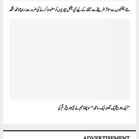
نئے چیلنجوں سے مؤثر طریقے سے نمٹنے کے لیے آپریشنل تیاریوں کو مضبوط کرنے کی ضرورت :راج ناتھ سنگھ
’’ایک تاریخ ایک گھنٹہ ایک ساتھ ‘‘ سوچھتا مہم نے نئی تاریخ رقم کی
ADVERTISEMENT