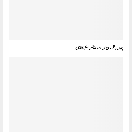
چوہان بانگر، دہلی میں ہیلتھ ویلنس سنٹر کا افتتاح