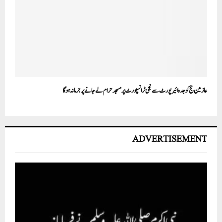
عازمین حج کو جدہ ائیر پورٹ سے نجی ٹرانسپورٹ پر مسجد حرام لے جانے پر جرمانہ ہو گا
ADVERTISEMENT