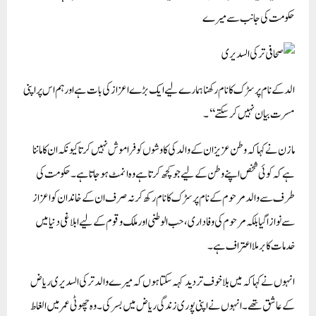
حکومت کی جانب سے میرے
الد کے نام پر سڑک کا نام رکھنا ہمارے لیے ایک بڑے اعزاز کی بات ہے اور ہم اس پر اپنی
مسرت بیان نہیں کر سکتے‘‘۔
مازن نے کہا کہ وطن عزیز ان کے والد کی کاوشوں کو فراموش نہیں کرتا کیونکہ ان کا ماننا
ہے کہ کوئی شخص اپنے وطن کے لیے جو کچھ کرتا ہے وہ انمٹ ہو جاتا ہے۔ حکومت کی
طرف سے والد مرحوم کے نام پر سڑک کا نام رکھ کر نہ صرف ان کے خاندان کو اعزاز
سے نوازا گیا بلکہ مرحوم کی وفاداری، حب الوطنی اور ملک وقوم کے لیے ابلاغی دنیا میں
خدمات کا برملا اعتراف ہے۔
انہوں نے کہا کہ میں بلا خوف تردید کہہ سکتا ہوں کہ میرے والد ترکی السدیری ریاض
کے عاشق تھے۔ انہوں نے اپنی پوری زندگی ریاض میں بسر کی۔ وہ چھوٹی عمر میں الغاط