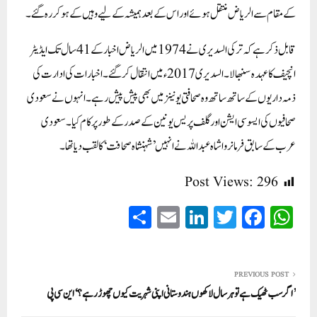
کے مقام سے الریاض منتقل ہوئے اور اس کے بعد ہمیشہ کے لیے وہیں کے ہو کر رہ گئے۔
قابل ذکر ہے کہ ترکی السدیری نے 1974 میں الریاض اخبار کے 41 سال تک ایڈیٹر
انچیف کا عہدہ سنبھالا۔ السدیری 2017ء میں انتقال کر گئے۔ اخبارات کی ادارت کی
ذمہ داریوں کے ساتھ ساتھ وہ صحافتی یونینز میں بھی پیش پیش رہے۔ انہوں نے سعودی
صحافیوں کی ایسوسی ایشن اور گلف پریس یونین کے صدر کے طور پر کام کیا۔ سعودی
عرب کے سابق فرمانروا شاہ عبداللہ نے انہیں’شہنشاہ صحافت‘ کا لقب دیا تھا۔
Post Views:
296
S
E
Li
T
Fa
W
ha
m
nk
wi
ce
ha
re
ail
ed
tte
bo
ts
In
r
ok
A
PREVIOUS POST
’اگر سب ٹھیک ہے تو ہر سال لاکھوں ہندوستانی اپنی شہریت کیوں چھوڑ رہے؟‘ این سی پی
pp