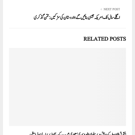
NEXT POST
اگلے سال تک امریکہ جیسی بنائیں گے ہندوستان کی سڑکیں:نتن گڈکری
RELATED POSTS
الشرق الاوسط کے سابق مدیرسلمان الدوسری سعودی عرب کے نئے وزیربرائے میڈیا مقرر