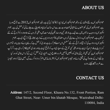
ABOUT US
عوام ایکسپریس بدلتے وقت کے ساتھ عوام ایکسپریس نیوز پورٹر کا آغاز کیا گیا ہے۔جبکہ عوام ایکسپریس 2012سے شائع ہورہا
ہے۔ عوام ایکسپریس کی ٹیم جنہوں نے انتہائی محنت اور جدت سے اس سائٹ کو بنایا اور کامیابی سے چلانے کی کوشش کی ہے۔عوام
ایکسپریس اردو ویب سائٹوں میں سے ایک ہے جو قارئین اور صارفین کی خدمت میں وطنی خبروں کے علاوہ اردو کو فروغ کے لئے
کوشاں ہے۔عوام ایکسپریس روز اول سے اپنی خبروں ،مضامین ،کالمز اور اداریوں کے ذریعہ ہمیشہ سچ کو ترجیح دی ہے۔عوام
ایکسپریس اردو ادب کی ترویج اور ترقی کے لئے مسلسل اس سمت کام کر رہا ہے ہماری کوشش ہے کہ نئے پرانے ادیبوں اور شاعروں
کو برابر پلیٹ فارم مہیا کرایا جائے،اور بغیر کسی تفریق کے معیاری ادب کو شائع کیا جائے اور ہماری ٹیم اپنا کام کر رہی ہے۔اگر آپ
عوام ایکسپریس پر کسی بھی طرح کی خامی کو دیکھیں تو ہمیں ضرور اطلاع دیں۔ہم پوری کوشش کریں گے کہ اس خامی کو دور کیا
جاسکے اس کے علاوہ آپ کی قیمتی رائے اور تجاویز عوام ایکسپریس کو بہتر بنانے میں اہم کردار اداکرے گی۔ہمیں اپنی آراءاور تجاویز
سے ضرور آگاہ کیجئے۔ ادارہ
CONTACT US
Address:
147/2, Second Floor, Khasra No.132, Front Portion, Ram
Ghat Street, Near- Umer bin khatab Mosque, Wazirabad Delhi-
110084, India