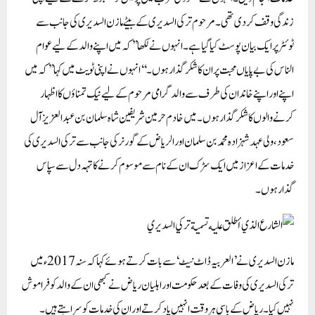
زندگی وقف کر دی تھی۔مرحوم ترکی السدیری کے بیٹے مازن السدیری کی جانب سے
ٹوئٹر پر ایک بیان پوسٹ کیا گیا ہے۔ انہوں نے لکھا ’’کہ میں اپنے والد کے لیے عوام
الناس کی بے پایاں محبت پر ان کا شکر گذار ہوں۔‘‘ انہوں نے اپنی ٹویٹ میں کہا ’’کہ میں
اپنے اور اپنے خاندان کی طرف سے والد گرامی مرحوم کے لیےنیک تمناؤں کا اظہار
کرنے والوں کا شکر گذار ہوں۔ میں خادم حرمین شریفین شاہ سلمان بن عبدالعزیز آل
سعود، ولی عہد شہزادہ محمد بن سلمان اور الریاض کے گورنر کی جانب سے ترکی السدیری کی
خدمات کے اعزاز میں ایک سڑک ان کے نام سے موسوم کرنے کا تہہ دل سے سپاس
گذار ہوں۔
مازن السدیری نے ’العربیہ ڈاٹ نیٹ‘ سے بات کرتے ہوئے کہا کہ سنہ 2017ء میں
ترکی السدیری کی وفات کے بعد حکومت اور اہلیان ریاض نے کبھی ان کے والد کو فراموش
نہیں کیا۔ ریاض کے باسی ہر وقت انہیں یاد کرتے اور ان کی خدمات کو سراہتے ہیں۔