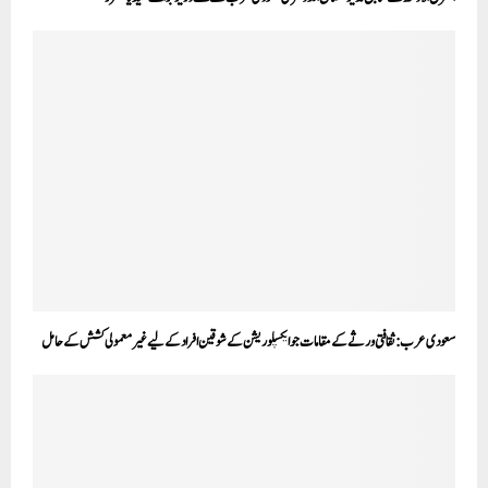
سعودی عرب:ثقافتی ورثےکےمقامات جوایکسپلوریشن کےشوقین افرادکے لیےغیرمعمولی کشش کے حامل