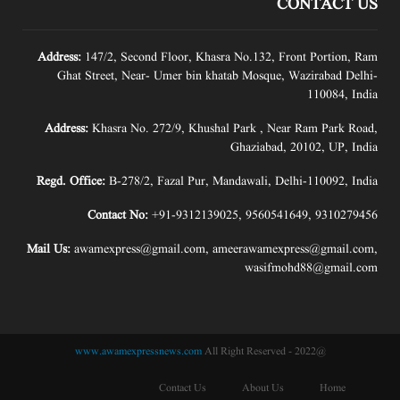
CONTACT US
Address:
147/2, Second Floor, Khasra No.132, Front Portion, Ram
Ghat Street, Near- Umer bin khatab Mosque, Wazirabad Delhi-
110084, India
Address:
Khasra No. 272/9, Khushal Park , Near Ram Park Road,
Ghaziabad, 20102, UP, India
Regd. Office:
B-278/2, Fazal Pur, Mandawali, Delhi-110092, India
Contact No:
+91-9312139025
,
9560541649
,
9310279456
Mail Us:
awamexpress@gmail.com
,
ameerawamexpress@gmail.com
,
wasifmohd88@gmail.com
www.awamexpressnews.com
All Right Reserved
@2022 -
Contact Us
About Us
Home