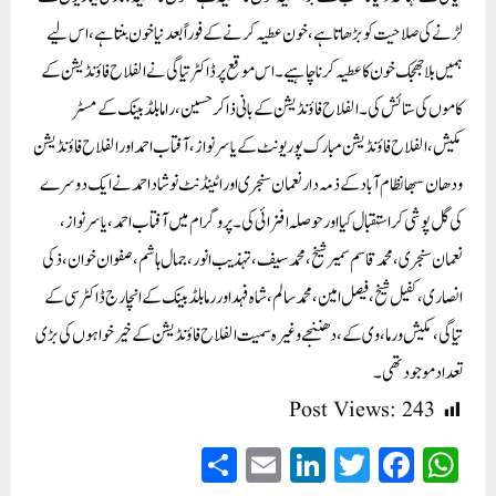
لڑنے کی صلاحیت کو بڑھاتا ہے، خون عطیہ کرنے کے فوراً بعد نیا خون بنتا ہے، اس لیے
ہمیں بلا جھجک خون کا عطیہ کرنا چاہیے۔اس موقع پر ڈاکٹر تیاگی نے الفلاح فاؤنڈیشن کے
کاموں کی ستائش کی۔الفلاح فاؤنڈیشن کے بانی ذاکر حسین، راما بلڈ بینک کے مسٹر
مکیش،الفلاح فاؤنڈیشن مبارک پور یونٹ کے یاسر نواز، آفتاب احمد اور الفلاح فاؤنڈیشن
ودھان سبھا نظام آبادکے ذمہ دارنعمان سنجری اور اٹینڈنٹ نوشاد احمد نے ایک دوسرے
کی گل پوشی کر استقبال کیا اور حوصلہ افزائی کی۔ پروگرام میں آفتاب احمد، یاسر نواز،
نعمان سنجری،محمدقاسم سمیر شیخ، محمد سیف، تہذیب انور،جمال ہاشم،صفوان خوان، ذکی
انصاری،کفیل شیخ،فیصل امین،محمد سالم،شاہ فہد اوررما بلڈ بینک کے انچارج ڈاکٹر سی کے
تیاگی،مکیش ورما،وی کے، دھننجے وغیرہ سمیت الفلاح فاؤنڈیشن کے خیر خواہوں کی بڑی
تعداد موجود تھی۔
Post Views:
243
S
E
Li
T
Fa
W