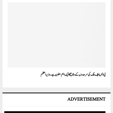
بی ایس ایف ملک کی سرحدوں کے دفاع کا ایک اہم سطو ن ہے۔ وزیراعظم
ADVERTISEMENT