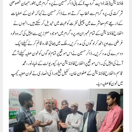
فاؤنڈیشن (بلڈ ڈونیٹ گروپ) کے بانی ذاکر حسین نے پروگرام میں بطور مہمان خصوصی
شرکت کی۔پروگرام سے خطاب کرتے ہوئے ذاکر حسین نے کہا کہ خون کے عطیات
کے ذریعے ہم معاشرے میں پھیلی نفرت کو محبت میں تبدیل کر سکتے ہیں۔انہوں نے
الفلاح فاؤنڈیشن کے تمام ممبران اور پروگرام میں موجود معززین سے اپیل کی کہ وہ خود
غرضی سے اوپر اٹھ کر لوگوں کی مدد کریں۔ملک میں بھائ قارہ قائم کرنے کیلئے ایک
دوسرے کی مدد کریں۔ذاکر حسین نے اس موقع پر تمام لوگوں کو خون عطیہ کیلئے آگے
آنے کی اپیل کی۔اس موقع پر الفلاح فاؤنڈیشن مبارکپور یونٹ کے ضیاءنور، محمد
قاسم،الفلاح فاؤنڈیشن کے صفوان خان، کفیل شیخ اورذکی انصاری نےخون عطیہ کیمپ
میں خون کا عطیہ دیا۔