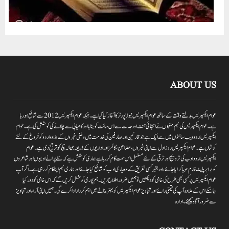
ABOUT US
عوام ایکسپریس بدلتے وقت کے ساتھ عوام ایکسپریس نیوز پورٹر کا آغاز کیا گیا ہے۔جبکہ عوام ایکسپریس 2012سے شائع ہورہا
ہے۔ عوام ایکسپریس کی ٹیم جنہوں نے انتہائی محنت اور جدت سے اس سائٹ کو بنایا اور کامیابی سے چلانے کی کوشش کی ہے۔عوام
ایکسپریس اردو ویب سائٹوں میں سے ایک ہے جو قارئین اور صارفین کی خدمت میں وطنی خبروں کے علاوہ اردو کو فروغ کے لئے
کوشاں ہے۔عوام ایکسپریس روز اول سے اپنی خبروں ،مضامین ،کالمز اور اداریوں کے ذریعہ ہمیشہ سچ کو ترجیح دی ہے۔عوام
ایکسپریس اردو ادب کی ترویج اور ترقی کے لئے مسلسل اس سمت کام کر رہا ہے ہماری کوشش ہے کہ نئے پرانے ادیبوں اور شاعروں
کو برابر پلیٹ فارم مہیا کرایا جائے،اور بغیر کسی تفریق کے معیاری ادب کو شائع کیا جائے اور ہماری ٹیم اپنا کام کر رہی ہے۔اگر آپ
عوام ایکسپریس پر کسی بھی طرح کی خامی کو دیکھیں تو ہمیں ضرور اطلاع دیں۔ہم پوری کوشش کریں گے کہ اس خامی کو دور کیا
جاسکے اس کے علاوہ آپ کی قیمتی رائے اور تجاویز عوام ایکسپریس کو بہتر بنانے میں اہم کردار اداکرے گی۔ہمیں اپنی آراءاور تجاویز
سے ضرور آگاہ کیجئے۔ ادارہ