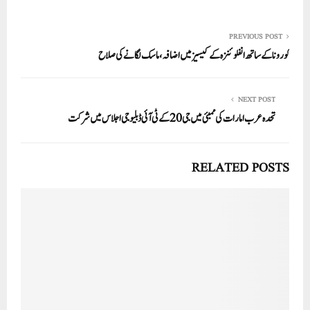
ha
m
nk
wi
ce
ha
re
ail
ed
tte
bo
ts
In
r
ok
A
PREVIOUS POST
کورونا کے ساتھ انفلوئنزہ کے کیسیز میں اضافہ ،ماسک لگانے کی صلاح
pp
NEXT POST
تحدہ عرب امارات کی ممبئی میں جی 20کے ٹی آئی ڈبلیو جی اجلاس میں شرکت
RELATED POSTS