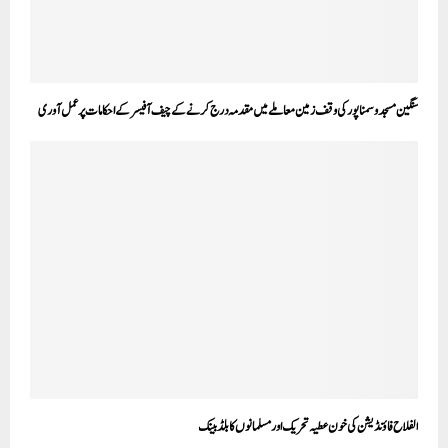
سنگین مسجد و سمنا پور کی وقف زمین معاملے میں مقدمہ درج کرنے کے چیف آفیسر کے احکامات پر عمل آوری
الفلاح فاؤنڈیشن کی خون عطیہ تحریک اور مسلمانوں کا بلڈ بینک