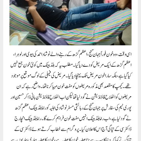
اسی وقت، وہ خون فوراً جہان گنج، اعظم گڑھ کے رہنے والے نوشاد احمد کی بیوی اور لوہرا،
اعظم گڑھ کے ایک مریض کو دےدیا گیا۔مطلب یہ کہ بلڈ بینک میں کوئ خون جمع نہیں
کیا گیا ہے،بلکہ سارا خون مریض تک پہنچا دیا گیا۔مریض کی فیملی کے لوگ موقع پر موجود
تھے۔کیمپ کا مقصد بھی مذکورہ مریضوں کو مفت خون مہیا کرنا تھا۔ واضح رہے کہ ان
مریضوں کو الفلاح فاؤنڈیشن نے گود لیا تھا لیکن اب الفلاح فاؤنڈیشن بانی ذاکر حسین اور
پوری ٹیم کی سفارش پر جہان گنج کے رہائشی مسٹر نوشاد کی اہلیہ کو راما بلڈ بینک اعظم گڑھ
نے گود لیا ہے، اب راما بلڈ بینک انہیں مفت خون فراہم کرے گا۔ راما بلڈ بینک انچارج
ڈاکٹر سی کے تیاگی آج اس کا اعلان کیا۔پروگرام سے خطاب کرتے ہوئے ڈاکٹر سی کے
تیاگی نے کہا کہ دنیا کا سب سے بڑا عطیہ خون کا عطیہ ہے، خون کا عطیہ ہماری بیماریوں سے