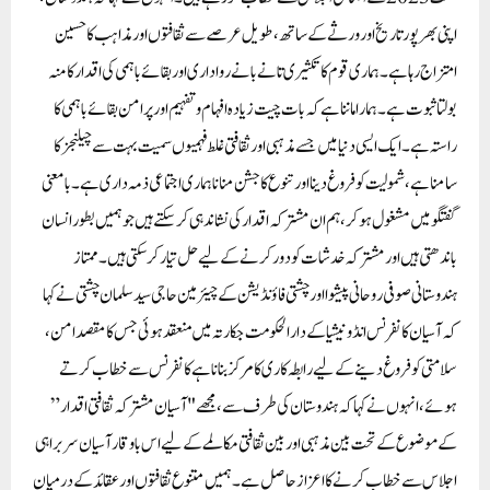
اپنی بھرپور تاریخ اور ورثے کے ساتھ، طویل عرصے سے ثقافتوں اور مذاہب کا حسین
امتزاج رہا ہے۔ ہماری قوم کا تکثیری تانے بانے رواداری اور بقائے باہمی کی اقدار کا منہ
بولتا ثبوت ہے۔ ہمارا ماننا ہے کہ بات چیت زیادہ افہام و تفہیم اور پرامن بقائے باہمی کا
راستہ ہے۔ ایک ایسی دنیا میں جسے مذہبی اور ثقافتی غلط فہمیوں سمیت بہت سے چیلنجز کا
سامنا ہے، شمولیت کو فروغ دینا اور تنوع کا جشن منانا ہماری اجتماعی ذمہ داری ہے۔ بامعنی
گفتگو میں مشغول ہو کر، ہم ان مشترکہ اقدار کی نشاندہی کر سکتے ہیں جو ہمیں بطور انسان
باندھتی ہیں اور مشترکہ خدشات کو دور کرنے کے لیے حل تیار کر سکتی ہیں۔ممتاز
ہندوستانی صوفی روحانی پیشوا اور چشتی فاؤنڈیشن کے چیئرمین حاجی سید سلمان چشتی نے کہا
کہ آسیان کانفرنس انڈونیشیا کے دارالحکومت جکارتہ میں منعقد ہوئی جس کا مقصد امن،
سلامتی کو فروغ دینے کے لیے رابطہ کاری کا مرکز بنانا ہےکانفرنس سے خطاب کرتے
ہوئے، انہوں نے کہا کہ ہندوستان کی طرف سے، مجھے "آسیان مشترکہ ثقافتی اقدار”
کے موضوع کے تحت بین مذہبی اور بین ثقافتی مکالمے کے لیے اس باوقار آسیان سربراہی
اجلاس سے خطاب کرنے کا اعزاز حاصل ہے۔ ہمیں متنوع ثقافتوں اور عقائد کے درمیان