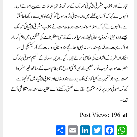
تبادلے اور جنوب مشرقی ایشیائی ممالک کے ساتھ مذہبی تعاملات سے پیدا ہوتے ہیں۔
انہوں نے کہا کہ آسیان خطے میں ہندوستانی اثر و رسوخ کو کئی پہلوؤں سے دیکھا جا سکتا
ہے۔ انہوں نے کہا کہ اسلام، ہندو مت اور بدھ مت نے جنوب مشرقی ایشیائی ممالک
جیسے انڈونیشیا، کمبوڈیا، تھائی لینڈ اور میانمار کے مذہبی منظر نامے کی تشکیل میں اہم کردار
ادا کیا۔ بہت سے قدیم مندر اور مذہبی ڈھانچے ہندوستانی روایات کے آرکیٹیکچرل اور
فنکارانہ طرز کے اثرات کی عکاسی کرتے ہیں۔گیارہویں صدی کے عظیم صوفی بزرگ
حضرت خواجہ غریب نواز معین الدین چشتی (رح) کا پیغام سب کے ساتھ غیر مشروط
محبت ہے، جو کشمیر سے کنیا کماری تک پورے ہندوستان اور جنوبی ایشیاء میں گونجتا ہے
کیونکہ صوفی مزار پر تمام متنوع عقائد سے تعلق رکھنے والے عقیدت مند اور متلاشی آتے
ہیں۔
Post Views:
196
S
E
Li
T
Fa
W