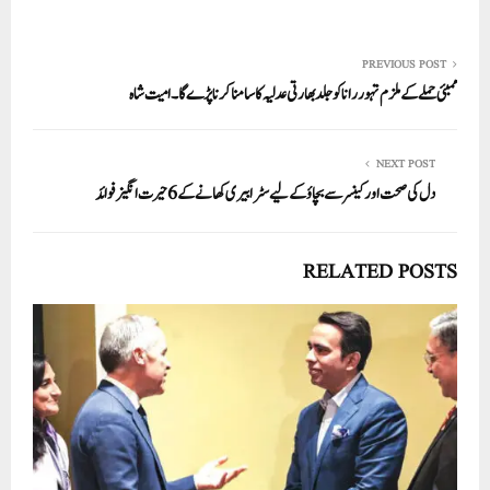
ha
m
nk
wi
ce
ha
re
ail
ed
tte
bo
ts
In
r
ok
A
PREVIOUS POST
ممبئی حملے کے ملزم تہور رانا کو جلد بھارتی عدلیہ کا سامنا کرنا پڑے گا۔ امیت شاہ
pp
NEXT POST
دل کی صحت اور کینسر سے بچاؤ کے لیے سٹرابیری کھانے کے 6 حیرت انگیز فوائد
RELATED POSTS