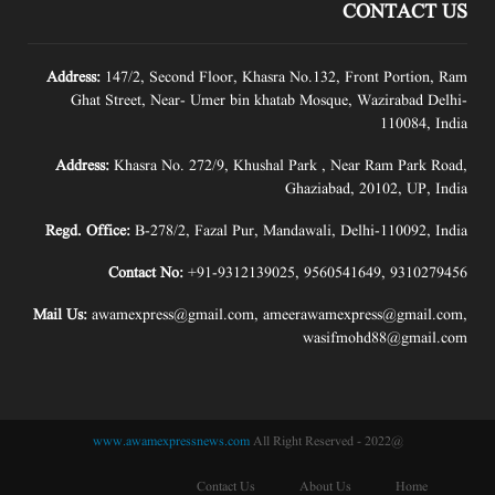
CONTACT US
Address:
147/2, Second Floor, Khasra No.132, Front Portion, Ram
Ghat Street, Near- Umer bin khatab Mosque, Wazirabad Delhi-
110084, India
Address:
Khasra No. 272/9, Khushal Park , Near Ram Park Road,
Ghaziabad, 20102, UP, India
Regd. Office:
B-278/2, Fazal Pur, Mandawali, Delhi-110092, India
Contact No:
+91-9312139025
,
9560541649
,
9310279456
Mail Us:
awamexpress@gmail.com
,
ameerawamexpress@gmail.com
,
wasifmohd88@gmail.com
www.awamexpressnews.com
All Right Reserved
@2022 -
Contact Us
About Us
Home