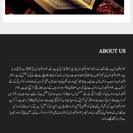
ABOUT US
عوام ایکسپریس بدلتے وقت کے ساتھ عوام ایکسپریس نیوز پورٹر کا آغاز کیا گیا ہے۔جبکہ عوام ایکسپریس 2012سے شائع ہورہا
ہے۔ عوام ایکسپریس کی ٹیم جنہوں نے انتہائی محنت اور جدت سے اس سائٹ کو بنایا اور کامیابی سے چلانے کی کوشش کی ہے۔عوام
ایکسپریس اردو ویب سائٹوں میں سے ایک ہے جو قارئین اور صارفین کی خدمت میں وطنی خبروں کے علاوہ اردو کو فروغ کے لئے
کوشاں ہے۔عوام ایکسپریس روز اول سے اپنی خبروں ،مضامین ،کالمز اور اداریوں کے ذریعہ ہمیشہ سچ کو ترجیح دی ہے۔عوام
ایکسپریس اردو ادب کی ترویج اور ترقی کے لئے مسلسل اس سمت کام کر رہا ہے ہماری کوشش ہے کہ نئے پرانے ادیبوں اور شاعروں
کو برابر پلیٹ فارم مہیا کرایا جائے،اور بغیر کسی تفریق کے معیاری ادب کو شائع کیا جائے اور ہماری ٹیم اپنا کام کر رہی ہے۔اگر آپ
عوام ایکسپریس پر کسی بھی طرح کی خامی کو دیکھیں تو ہمیں ضرور اطلاع دیں۔ہم پوری کوشش کریں گے کہ اس خامی کو دور کیا
جاسکے اس کے علاوہ آپ کی قیمتی رائے اور تجاویز عوام ایکسپریس کو بہتر بنانے میں اہم کردار اداکرے گی۔ہمیں اپنی آراءاور تجاویز
سے ضرور آگاہ کیجئے۔ ادارہ