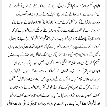
افہام و تفہیم، احترام اور ہم آہنگی کو فروغ دینے کے لیے ایک خطے کے طور پر اکٹھے ہونے
کی ضرورت ہے۔ اس مکالمے کے ذریعے، ہم پل بنانے اور جہالت اور تعصب کی
دیواروں کو توڑنے کی کوشش کرتے ہیں۔ وسیع تر انسانی خاندان کو اپناتے ہوئے اپنی
منفرد شناخت کو محفوظ رکھتے ہوئے ترقی کی منازل طے کر سکتے ہیں۔انہوں نے کہا کہ
ہندوستان آسیان خطے میں بین المذاہب اور بین الثقافتی ہم آہنگی کو فروغ دینے میں فعال
کردار ادا کرنے کے لیے پرعزم ہے۔ انہوں نے کہا کہ ہم ایسے اقدامات کی حمایت جاری
رکھیں گے جو باہمی احترام کی حوصلہ افزائی کریں، مختلف ثقافتوں اور عقائد کے بارے میں
تعلیم کو فروغ دیں، اور سماجی ہم آہنگی کو مضبوط کریں۔ ہمیں امید ہے کہ یہ سربراہی
اجلاس دیرپا شراکت داری اور تعاون کے لیے ایک بہار ثابت ہوگا۔ انہوں نے کہا کہ یہ
سربراہی اجلاس تمام آسیان ممالک کے لیے زیادہ پرامن، رواداری اور خوشحال مستقبل
میں ایک محرک کے طور پر کام کرے گا۔اپنی طویل تقریر میں انہوں نے ہندوستان کی
مختلف خصوصیات پر روشنی ڈالی اور کہا کہ آسیان خطہ نے ہندوستان سمیت مختلف تاریخی
اور ثقافتی اثرات کا تجربہ کیا ہے۔ یہ اثرات بنیادی طور پر ہندوستان کی تاریخی تجارت، ثقافتی