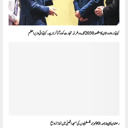
کینیڈا۔ہندوستان کا مقصد 2030 تک دو طرفہ تجارت کو دوگنا کرنا ہے۔ کینیڈائی وزیر اعظم
رمضان کا پہلا جمعہ؛ 90 ہزار فلسطینیوں کی مسجد اقصیٰ میں نماز تراویح