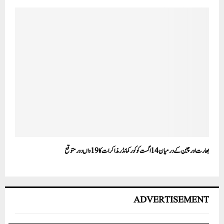
بھارت اور چین کے درمیان 14 اگست کو کور کمانڈر مذاکرات کا 19 واں دور متوقع
ADVERTISEMENT