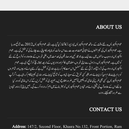
ABOUT US
عوام ایکسپریس بدلتے وقت کے ساتھ عوام ایکسپریس نیوز پورٹر کا آغاز کیا گیا ہے۔جبکہ عوام ایکسپریس 2012سے شائع ہورہا
ہے۔ عوام ایکسپریس کی ٹیم جنہوں نے انتہائی محنت اور جدت سے اس سائٹ کو بنایا اور کامیابی سے چلانے کی کوشش کی ہے۔عوام
ایکسپریس اردو ویب سائٹوں میں سے ایک ہے جو قارئین اور صارفین کی خدمت میں وطنی خبروں کے علاوہ اردو کو فروغ کے لئے
کوشاں ہے۔عوام ایکسپریس روز اول سے اپنی خبروں ،مضامین ،کالمز اور اداریوں کے ذریعہ ہمیشہ سچ کو ترجیح دی ہے۔عوام
ایکسپریس اردو ادب کی ترویج اور ترقی کے لئے مسلسل اس سمت کام کر رہا ہے ہماری کوشش ہے کہ نئے پرانے ادیبوں اور شاعروں
کو برابر پلیٹ فارم مہیا کرایا جائے،اور بغیر کسی تفریق کے معیاری ادب کو شائع کیا جائے اور ہماری ٹیم اپنا کام کر رہی ہے۔اگر آپ
عوام ایکسپریس پر کسی بھی طرح کی خامی کو دیکھیں تو ہمیں ضرور اطلاع دیں۔ہم پوری کوشش کریں گے کہ اس خامی کو دور کیا
جاسکے اس کے علاوہ آپ کی قیمتی رائے اور تجاویز عوام ایکسپریس کو بہتر بنانے میں اہم کردار اداکرے گی۔ہمیں اپنی آراءاور تجاویز
سے ضرور آگاہ کیجئے۔ ادارہ
CONTACT US
Address:
147/2, Second Floor, Khasra No.132, Front Portion, Ram