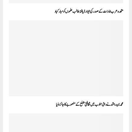
متحدہ عرب امارات کے صدر کی ایوارڈ یافتہ طالب علموں کو مبارکباد
محمد بن راشد نے دبئی جنوب میں ثقافتی ضلع کے منصوبے کا جائزہ لیا