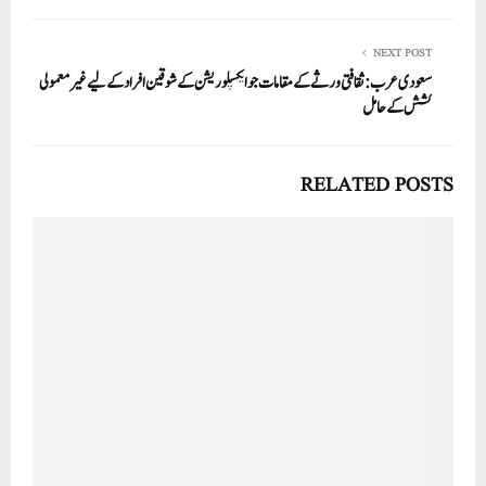
NEXT POST
سعودی عرب:ثقافتی ورثےکےمقامات جوایکسپلوریشن کےشوقین افرادکے لیےغیرمعمولی
کشش کے حامل
RELATED POSTS