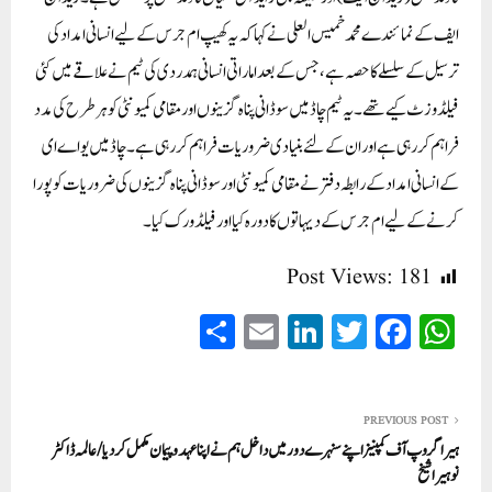
ایف کے نمائندے محمد خميس العلی نے کہا کہ یہ کھیپ ام جرس کے لیے انسانی امداد کی
ترسیل کے سلسلے کا حصہ ہے، جس کے بعد اماراتی انسانی ہمدردی کی ٹیم نے علاقے میں کئی
فیلڈ وزٹ کیے تھے۔یہ ٹیم چاڈ میں سوڈانی پناہ گزینوں اور مقامی کمیونٹی کو ہر طرح کی مدد
فراہم کررہی ہے اور ان کے لئے بنیادی ضروریات فراہم کررہی ہے۔چاڈ میں یو اے ای
کے انسانی امداد کے رابطہ دفتر نے مقامی کمیونٹی اور سوڈانی پناہ گزینوں کی ضروریات کو پورا
کرنے کے لیے ام جرس کے دیہاتوں کا دورہ کیا اور فیلڈ ورک کیا۔
Post Views:
181
S
E
Li
T
Fa
W
ha
m
nk
wi
ce
ha
re
ail
ed
tte
bo
ts
In
r
ok
A
PREVIOUS POST
ہیرا گروپ آف کمپنیز اپنے سنہرے دور میں داخل ہم نے اپنا عہد وپیمان مکمل کر دیا / عالمہ ڈاکٹر
pp
نوہیرا شیخ