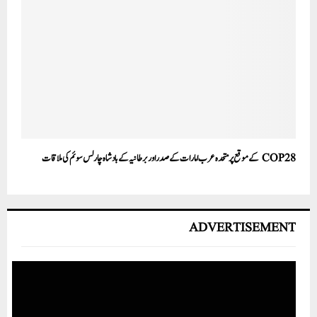
COP28 کے موقع پرمتحدہ عرب امارات کے صدر اور برطانیہ کے بادشاہ چارلس سوئم کی ملاقات
ADVERTISEMENT