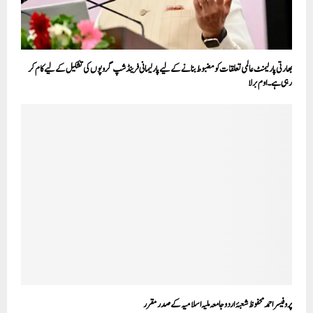
بھارتی پارلیمنٹ عالمی تعلقات کو مضبوط بنانے کے لیے پارلیمانی فرینڈشپ گروپوں کی تشکیل کے لیے کام کر
رہی ہے۔ اوم برلا
پروفیسر احمد محفوظ شعبۂ اردو جامعہ ملیہ اسلامیہ کے صدر مقرر