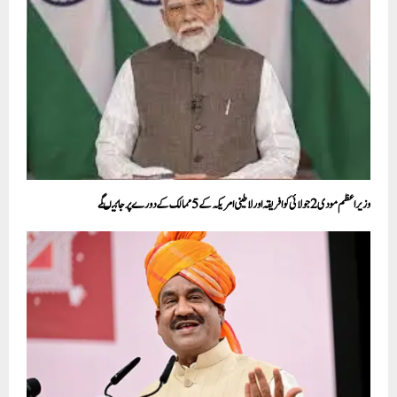
وزیراعظم مودی2 جولائی کو افریقہ اور لاطینی امریکہ کے 5 ممالک کے دورےپر جائیںگے