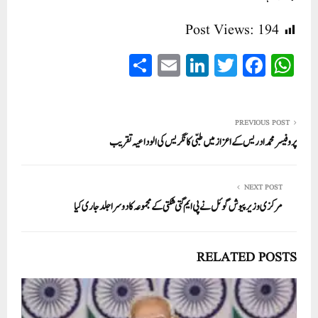
Post Views:
194
S
E
Li
T
Fa
W
ha
m
nk
wi
ce
ha
re
ail
ed
tte
bo
ts
In
r
ok
A
PREVIOUS POST
پروفیسر محمد ادریس کے اعزاز میں طبّی کانگریس کی الوداعیہ تقریب
pp
NEXT POST
مرکزی وزیر پیوش گوئل نے پی ایم گتی شکتی کے مجموعہ کادوسرا جلدجاری کیا
RELATED POSTS