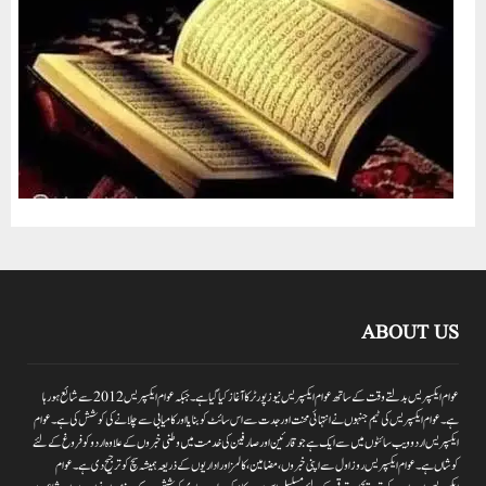
ABOUT US
عوام ایکسپریس بدلتے وقت کے ساتھ عوام ایکسپریس نیوز پورٹر کا آغاز کیا گیا ہے۔جبکہ عوام ایکسپریس 2012سے شائع ہورہا
ہے۔ عوام ایکسپریس کی ٹیم جنہوں نے انتہائی محنت اور جدت سے اس سائٹ کو بنایا اور کامیابی سے چلانے کی کوشش کی ہے۔عوام
ایکسپریس اردو ویب سائٹوں میں سے ایک ہے جو قارئین اور صارفین کی خدمت میں وطنی خبروں کے علاوہ اردو کو فروغ کے لئے
کوشاں ہے۔عوام ایکسپریس روز اول سے اپنی خبروں ،مضامین ،کالمز اور اداریوں کے ذریعہ ہمیشہ سچ کو ترجیح دی ہے۔عوام