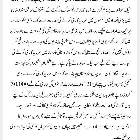
ایک معاہدے پر کام کر رہے ہیں جو روس کو اسٹاک مارکیٹ کے استثنا کے ساتھ ہندوستان
میں بڑی تعداد میں شعبوں میں سرمایہ کاری کرنے کی اجازت دے گا۔ روسی حکومت اور
پرائیویٹ ادارے پچھلے دو سالوں میں دفاعی سامان اور خام تیل کی فروخت سے ہندوستان
میں کمائے گئے اربوں ڈالر پر بیٹھے ہیں۔روس مغربی پابندیوں کی وجہ سے اپنے منافع کو
واپس نہیں کر سکا۔ ذرائع نے بتایا کہ روس کو ہندوستانی کاروبار میں سرمایہ کاری کرنے کی
اجازت دینے کے لیے اب ایک معاہدہ طے پا گیا ہے۔ جے شنکر ان شعبوں کی فہرست
لے جانے کا امکان ہے جہاں ہندوستان چاہتا ہے کہ روس سرمایہ کاری کرے۔روسی
کمپنی میٹرو ویگنوماس پہلے ہی 120 وندے بھارت ٹرینوں کی تیاری کے لیے 30,000
کروڑ روپے کا معاہدہ جیت چکی ہے۔ روسی کمپنیوں کو بھی میٹرو ریل نیٹ ورک کے لیے
بولی لگانے کی اجازت ملنے کا امکان ہے۔ تیل صاف کرنا دلچسپی کا ایک اور شعبہ ہے۔
روسنیفٹ پہلے ہی ایسا ر آئل حاصل کر چکی ہے۔ توانائی کے شعبے میں مزید سودوں کا
امکان ہے۔ دفاع اور فارما دوسرے شعبے ہیں جہاں روسیوں کو سرمایہ کاری کی اجازت دی
جا سکتی ہے۔