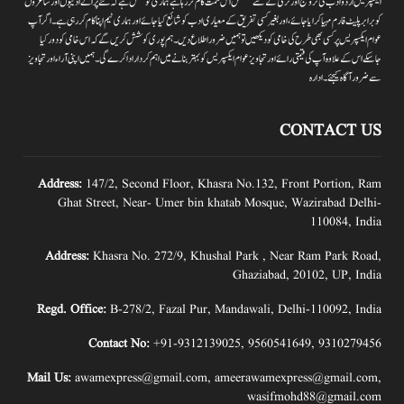
ایکسپریس اردو ادب کی ترویج اور ترقی کے لئے مسلسل اس سمت کام کر رہا ہے ہماری کوشش ہے کہ نئے پرانے ادیبوں اور شاعروں
کو برابر پلیٹ فارم مہیا کرایا جائے،اور بغیر کسی تفریق کے معیاری ادب کو شائع کیا جائے اور ہماری ٹیم اپنا کام کر رہی ہے۔اگر آپ
عوام ایکسپریس پر کسی بھی طرح کی خامی کو دیکھیں تو ہمیں ضرور اطلاع دیں۔ہم پوری کوشش کریں گے کہ اس خامی کو دور کیا
جاسکے اس کے علاوہ آپ کی قیمتی رائے اور تجاویز عوام ایکسپریس کو بہتر بنانے میں اہم کردار اداکرے گی۔ہمیں اپنی آراءاور تجاویز
سے ضرور آگاہ کیجئے۔ ادارہ
CONTACT US
Address:
147/2, Second Floor, Khasra No.132, Front Portion, Ram
Ghat Street, Near- Umer bin khatab Mosque, Wazirabad Delhi-
110084, India
Address:
Khasra No. 272/9, Khushal Park , Near Ram Park Road,
Ghaziabad, 20102, UP, India
Regd. Office:
B-278/2, Fazal Pur, Mandawali, Delhi-110092, India
Contact No:
+91-9312139025
,
9560541649
,
9310279456
Mail Us:
awamexpress@gmail.com
,
ameerawamexpress@gmail.com
,
wasifmohd88@gmail.com