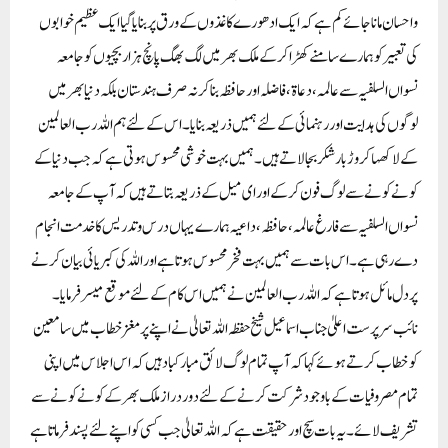
واحسان مانا جائے کم ہے کہ ایک ادھورے کاغذوں کے ورق پر بنایا گیا ایک عظیم خوابوں
کی تعبیر کو ہمارے سامنے کھڑا کرکے ملک بھر میں لگ بھگ پانچ ہزار بچیوں کو جامعہ
نسواں السلفیہ سے عالمہ، دعاة، فاضلہ اور حافظہ بنا کر نہ صرف ہندستان بلکہ دنیا بھر میں
لوگوں کی ہدایت اور رہنمائی کے لئے ہمیں ذریعہ بنایا۔ اس کے لئے ہم اللہ رب العالمین
کے لاکھہا کروڑ بار شکر بجا لاتے ہیں۔ ہمیں بہت خوشی محسوس ہوتی ہے کہ جب دنیا کے
کونے کونے سے لوگ فون کرکے اور ای میل کے ذریعہ بتاتے ہیں کہ آپ کے جامعہ
نسواں السلفیہ سے فارغ عالمہ ، حافظہ ، داعیہ ہمارے یہاں درس وتدریس کا خدمت انجام
دے رہی ہے۔ اس بات سے ہمیں بہت فخر محسوس ہوتا ہے اور اللہ کی کبریائی بیان کرنے
پر دل مائل ہوتا ہے کہ اللہ رب العالمین نے ہمیں اس کام کے لئے موقع میسر فرمایا۔
نائب سرپرست اعلیٰ جناب اسماعیل شیخ حفظہ اللہ تعالیٰ نے اپنے پرمغز خطاب میں سامعین
کو خطاب کرتے ہوئے کہا کہ آپ تمام لوگ لائق مبارکباد ہیں کہ اس اجلاس میں اپنی
تمام مصروفیات کے باوجود شرکت کرنے کے لئے دور دراز ملک بھر کے کونے کونے سے
تشریف لائے۔ یہ بات سچ اور حقیقت ہے کہ اللہ تعالیٰ جب کسی کو اپنے لئے پسند فرماتا ہے