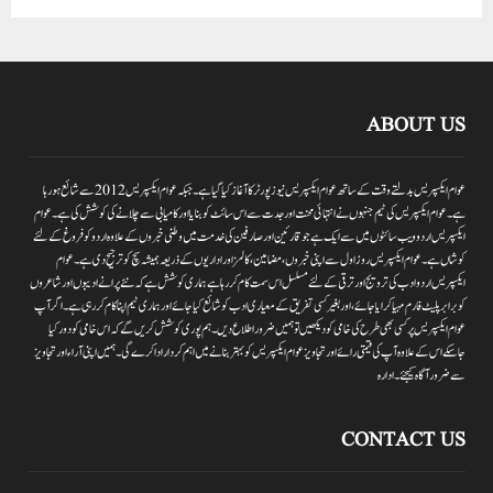
ABOUT US
عوام ایکسپریس بدلتے وقت کے ساتھ عوام ایکسپریس نیوز پورٹر کا آغاز کیا گیا ہے۔جبکہ عوام ایکسپریس 2012سے شائع ہورہا
ہے۔ عوام ایکسپریس کی ٹیم جنہوں نے انتہائی محنت اور جدت سے اس سائٹ کو بنایا اور کامیابی سے چلانے کی کوشش کی ہے۔عوام
ایکسپریس اردو ویب سائٹوں میں سے ایک ہے جو قارئین اور صارفین کی خدمت میں وطنی خبروں کے علاوہ اردو کو فروغ کے لئے
کوشاں ہے۔عوام ایکسپریس روز اول سے اپنی خبروں ،مضامین ،کالمز اور اداریوں کے ذریعہ ہمیشہ سچ کو ترجیح دی ہے۔عوام
ایکسپریس اردو ادب کی ترویج اور ترقی کے لئے مسلسل اس سمت کام کر رہا ہے ہماری کوشش ہے کہ نئے پرانے ادیبوں اور شاعروں
کو برابر پلیٹ فارم مہیا کرایا جائے،اور بغیر کسی تفریق کے معیاری ادب کو شائع کیا جائے اور ہماری ٹیم اپنا کام کر رہی ہے۔اگر آپ
عوام ایکسپریس پر کسی بھی طرح کی خامی کو دیکھیں تو ہمیں ضرور اطلاع دیں۔ہم پوری کوشش کریں گے کہ اس خامی کو دور کیا
جاسکے اس کے علاوہ آپ کی قیمتی رائے اور تجاویز عوام ایکسپریس کو بہتر بنانے میں اہم کردار اداکرے گی۔ہمیں اپنی آراءاور تجاویز
سے ضرور آگاہ کیجئے۔ ادارہ
CONTACT US