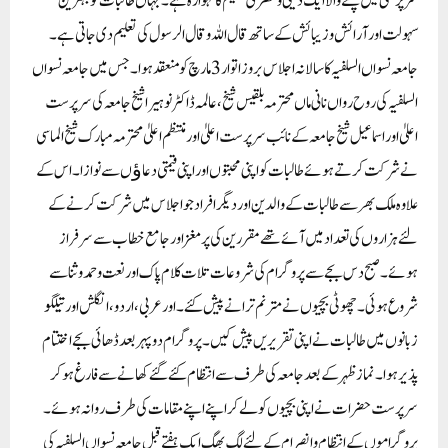
سرپرستی میں چلنے والا ایک دینی و عصری تعلیم کا گہوارہ ہے۔ جہاں طالبات کو بہترین
سہولت اور آرائش و زیبائش کے ساتھ قال اللہ و قال الرسول کی تعلیم دی جاتی ہے۔
جامعہ نسواں السلفیہ کا سالانہ اجلاس بروز اتوار 3 مارچ کو منعقد ہوا۔ جس میں جامعہ نسواں
السلفیہ کی روح رواں نانی ماں محترمہ بلقیس شیخ، عالمہ ڈاکٹر نوہیرا شیخ جامعہ کی سرپرست
اعلیٰ اور اسماعیل شیخ جامعہ کے نائب سرپرست اعلیٰ اور منتظم اعلیٰ محترمہ مبارک شیخ الماسی
نے شرکت کرتے ہوئے طالبات کو اپنی محبتوں اور اپنی قیمتی دعاﺅں سے نوازا۔ اس کے
علاوہ ملک بھر سے طالبات کے والدین اور دیگر افراد جو اجلاس میں شرکت کرنے کے
لئے ہزاروں کی تعداد میں آئے تھے مقررین کی پرمغز اور جامع خطاب سے سرفراز
ہوئے۔ صبح دس بجے سے پروگرام کی شروعات تلات کلام پاک اور نعت و حمد و ثناسے
شروع ہوئی۔ چھوٹی بچیوں نے مترنم ترانے پیش کئے۔ اور عربی، اردو، انگلش اور تیلگو
زبانوں میں طالبات نے اپنی تقریریں پیش کیں۔ پروگرام دوپہر بعد ڈھائی بجے اختتام
پذیر ہوا۔ نماز ظہر کے بعد جامعہ کی طرف سے انتظام کئے گئے کھانے سے فارغ ہوکر
سرپرست حضرات نے اپنی بچیوں کو لے کر اپنے اپنے مقامات کی طرف روانہ ہوئے۔
پروگراموں کے انتظام و انصرام کے لئے لگ بھگ ایک ہفتے قبل جامعہ نسواں السلفیہ کی