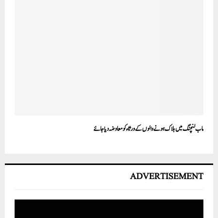
ماب لنچنگ میں ہلاک ہونے والوں کے ورثاء کو معاوضہ دیا جائے
ADVERTISEMENT