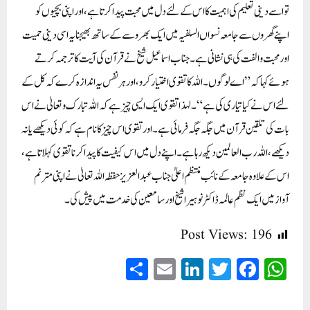
تو اسے دینی تعلیم کی اہمیت کا اس کے لئے دل میں محبت پیدا کرتا ہے، اور اپنی بچیوں کو
اپنے گھروں سے جامعہ نسواں السلفیہ میں ایک بھروسے کے ساتھ بھیجنا یہ اسی دینی حمیت
اور محبت و الفت کی ہی نشانی ہے۔ جناب اسماعیل شیخ نے قرآن کی آیت کا ترجمہ کرتے
ہوئے کہا کہ ” اے لوگوں ۔ اللہ کا تقوی اختیار کرو، اور ہر نفس یہ اندازہ کرے کہ کل کے
لئے اس نے کیا تیاری کی ہے“۔ لہذا تقوی ایک ایسی چیز ہے کہ اللہ تبارک وتعالیٰ نے اس
بات کی تلقین قرآن میں جگہ جگہ فرمائی ہے۔ اور تقوی اس چیز کا نام ہے کہ کوئی دیکھے یا نہ
دیکھے ، اللہ رب العالمین دیکھ رہا ہے۔ اپنے دل میں اس کیفیت کا پیدا کرنا تقوی کہلاتا ہے،
اس کے علاوہ جامعہ کے نائب منتظم اعلیٰ جناب عبد العزیز حفظہ اللہ تعالیٰ نے اپنی مترنم
آواز میں ایک نظم عالمہ ڈاکٹر نوہیرا شیخ اور سامعین کی خدمت میں پیش کی۔
Post Views:
196
S
E
Li
T
Fa
W
ha
m
nk
wi
ce
ha