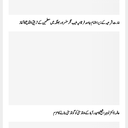
امارت شرعیہ کے زیر اہتمام جامعہ فرقانیہ طیب نگر منسرا دربھنگہ میں معلمین کے تربیتی اجتماع کا آغاز
عالمہ ڈاکٹر نوہیرا شیخ کا حیدر آباد کے اولڈ سٹی کو گولڈ سٹی بنانے کا عزم