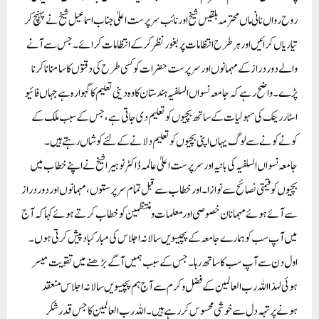
روح رواں نانی ماں محترمہ بلقیس شیخ اور نائب سرپرست اعلیٰ جناب اسماعیل شیخ نے پہنچ کر
تیاریاں کرائیں اور ہر طرح انتظامات پر بغور نظر کرکے انتظامات کرائے۔ جس سے آنے
والے دور دراز کے مہمانوں اور سرپرست حضرات کو کسی طرح کی دقتوں کا سامنا نا کرنا
پڑے۔ واضح رہے کہ جامعہ نسواں السلفیہ ہندستان کا وہ دینی تعلیم کا گہوارہ ہے جہاں فائیو
اسٹار رینک کی سہولیات کے ساتھ بچیوں کو تعلیم دی جاتی ہے، جس کے سبب ملک کے
کونے کونے سے لوگ یہاں اپنی بچیوں کو تعلیم دلانے کے لئے کوشاں رہتے ہیں۔
جامعہ نسواں السلفیہ کی بانیہ اور سرپرست اعلیٰ عالمہ ڈاکٹر نوہیرا شیخ نے اپنے خطاب میں
بچیوں کو قیمتی نصائح سے نوازا۔ اور خطاب سے قبل تمام سرپرستوں، مہمانوں اور دور دراز
سے آئے ہوئے مہمانان خصوصی اور معلمات و منتظمین کو خطاب کرتے ہوئے کہا کہ آج
میں آپ سب کو ہمارے جامعہ کے پچیسویں سالانہ اجلاس کی مبارکباد پیش کرتی ہوں۔
اول دن سے آپ سب کا ساتھ رہا ۔ جس کے سبب ہمیں آگے بڑھنے میں تقویت میسر
ہوئی لہذا اللہ رب العالمین کے فضل وکرم سے آج ہم پچیسویں سالانہ اجلاس منعقد
ہونے پر تہہ دل سے خوشی محسوس کر رہے ہیں۔ اللہ رب العالمین کا جس قدر شکر