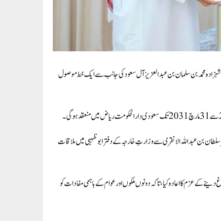
 شہزادہ محمد بن سلمان بن عبدالعزیز آل سعود کی جانب سے ایک خط موصول
 سلطان بن عبداللہ الانقری سے وزارتِ خارجہ کے دفتر ابوظہبی میں ملاقات
 دینے کے عزم کا اعادہ کیا، تاکہ دونوں ملکوں اور عوام کے باہمی مفادات کو