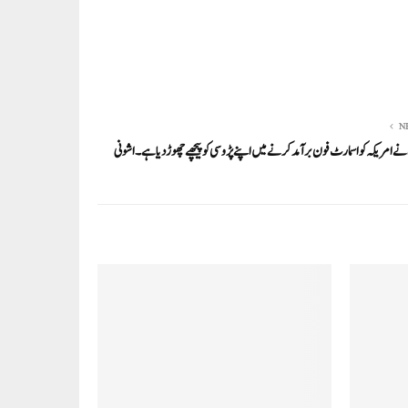
N
ے امریکہ کو اسمارٹ فون برآمد کرنے میں اپنے پڑوسی کو پیچھے چھوڑ دیا ہے۔ اشونی