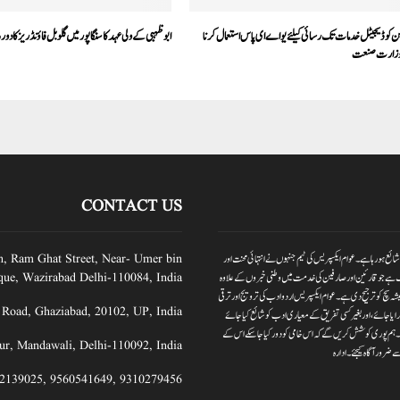
 کوڈیجیٹل خدمات تک رسائی کیلئےیو اے ای پاس استعمال کرنا
ابوظہبی کے ولی عہد کا سنگاپور میں گلوبل فاؤنڈریز کا دورہ
وزارت صنعت
CONTACT US
یس بدلتے وقت کے ساتھ عوام ایکسپریس نیوز پورٹر کا آغاز کیا گیا ہے۔جبکہ عوام ایکسپریس 2012سے شائع ہورہا ہے۔ عوام ایکسپریس کی ٹیم جنہوں نے انتہائی محنت اور
n, Ram Ghat Street, Near- Umer bin
 ہے جو قارئین اور صارفین کی خدمت میں وطنی خبروں کے علاوہ
ue, Wazirabad Delhi-110084, India
ہ سچ کو ترجیح دی ہے۔عوام ایکسپریس اردو ادب کی ترویج اور ترقی
 Road, Ghaziabad, 20102, UP, India
ایا جائے،اور بغیر کسی تفریق کے معیاری ادب کو شائع کیا جائے
 دیں۔ہم پوری کوشش کریں گے کہ اس خامی کو دور کیا جاسکے اس کے
ur, Mandawali, Delhi-110092, India
 ضرور آگاہ کیجئے۔ ادارہ
2139025
,
9560541649
,
9310279456