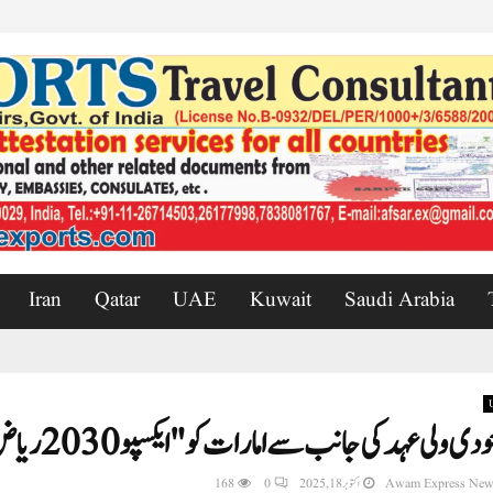
Iran
Qatar
UAE
Kuwait
Saudi Arabia
 ولی عہد کی جانب سے امارات کو "ایکسپو 2030 ریاض” میں شرکت کی دعوت
Awam Express New
اکتوبر 18, 2025
0
168