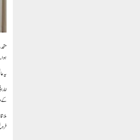
متحدہ
ہوا ہے، جس
یہ عالمی
امارا
کے د
ملاقا
فروغ 