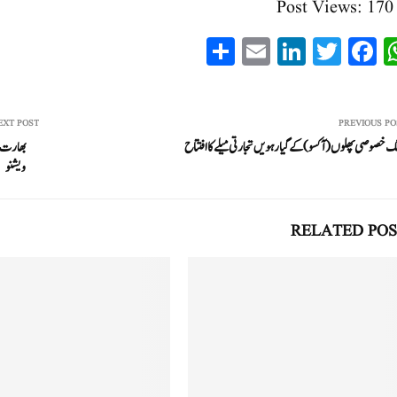
Post Views:
170
S
E
Li
T
Fa
W
ha
m
nk
wi
ce
ha
re
ail
ed
tte
bo
ts
In
r
ok
A
EXT POST
PREVIOUS PO
نگ خصوصی پھلوں (آکسو) کے گیارہویں تجارتی میلے کا افتتاح
بھارت ن
pp
ویشنو
RELATED POS