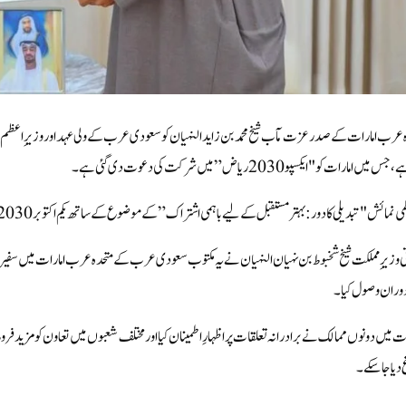
 عرب امارات کے صدر عزت مآب شیخ محمد بن زاید النہیان کو سعودی عرب کے ولی عہد اور وزیرِ اعظم
 میں امارات کو "ایکسپو 2030 ریاض” میں شرکت کی دعوت دی گئی ہے۔
 نمائش "تبدیلی کا دور: بہتر مستقبل کے لیے باہمی اشتراک” کے موضوع کے ساتھ یکم اکتوبر 2030 سے 31 مارچ 2031 تک سعودی دارالحکومت ریاض میں منعقد ہوگی۔
تی وزیرِ مملکت شیخ شخبوط بن نہیان النہیان نے یہ مکتوب سعودی عرب کے متحدہ عرب امارات میں سفیر
وران وصول کیا۔
ت میں دونوں ممالک نے برادرانہ تعلقات پر اظہارِ اطمینان کیا اور مختلف شعبوں میں تعاون کو مزید فروغ
دیا جا سکے۔