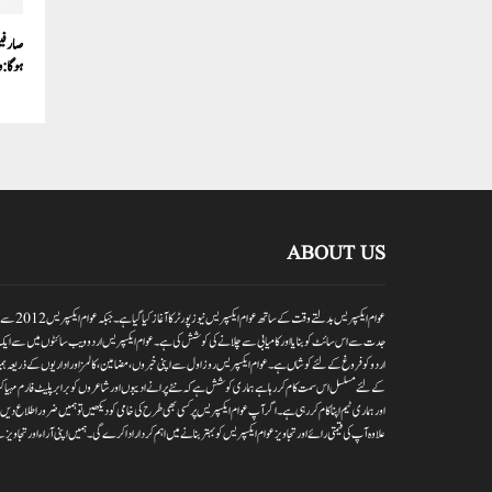
صارفین
ہوگا:
ABOUT US
عوام ایکسپر
جدت سے اس سائٹ کو بنایا اور کامیابی سے چلانے کی کوشش کی ہے۔عوام ایکسپریس اردو ویب سائٹوں میں سے ایک
اردو کو فروغ کے لئے کوشاں ہے۔عوام ایکسپریس روز اول سے اپنی خبروں ،مضامین ،کالمز اور اداریوں کے ذریعہ ہمیش
کے لئے مسلسل اس سمت کام کر رہا ہے ہماری کوشش ہے کہ نئے پرانے ادیبوں اور شاعروں کو برابر پلیٹ فارم مہیا کر
اور ہماری ٹیم اپنا کام کر رہی ہے۔اگر آپ عوام ایکسپریس پر کسی بھی طرح کی خامی کو دیکھیں تو ہمیں ضرور اطلاع
علاوہ آپ کی قیمتی رائے اور تجاویز عوام ایکسپریس کو بہتر بنانے میں اہم کردار اداکرے گی۔ہمیں اپنی آراءاور تجاویز سے