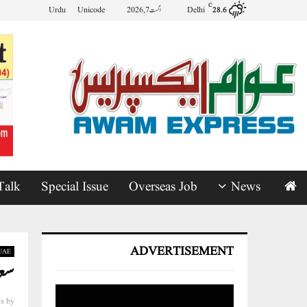
C
Delhi
اگست 7, 2026
Unicode
Urdu
28.6
Talk
Special Issue
Overseas Job
News
ADVERTISEMENT
UAE
سعودی
s
by