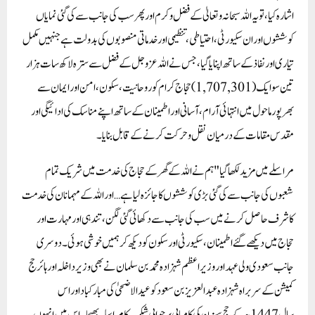
اشارہ کیا، تو یہ اللہ سبحانہ و تعالیٰ کے فضل و کرم اور پھر سب کی جانب سے کی گئی نمایاں
کوششوں اور ان سکیورٹی، احتیاطی، تنظیمی اور خدماتی منصوبوں کی بدولت ہے جنہیں مکمل
تیاری اور نفاذ کے ساتھ اپنایا گیا، جس نے اللہ عزوجل کے فضل سے سترہ لاکھ سات ہزار
تین سو ایک (1,707,301) حجاج کرام کو روحانیت، سکون، امن اور ایمان سے
بھرپور ماحول میں انتہائی آرام، آسانی اور اطمینان کے ساتھ اپنے مناسک کی ادائیگی اور
مقدس مقامات کے درمیان نقل و حرکت کرنے کے قابل بنایا۔
مراسلے میں مزید لکھا گیا "ہم نے اللہ کے گھر کے حجاج کی خدمت میں شریک تمام
شعبوں کی جانب سے کی گئی بڑی کوششوں کا جائزہ لیا ہے… اور اللہ کے مہمانان کی خدمت
کا شرف حاصل کرنے میں سب کی جانب سے دکھائی گئی لگن، تندہی اور مہارت اور
حجاج میں دیکھے گئے اطمینان، سکیورٹی اور سکون کو دیکھ کر ہمیں خوشی ہوئی۔دوسری
جانب سعودی ولی عہد اور وزیر اعظم شہزادہ محمد بن سلمان نے بھی وزیر داخلہ اور ہائر حج
کمیشن کے سربراہ شہزادہ عبدالعزیز بن سعود کو عید الاضحیٰ کی مبارکباد اور اس