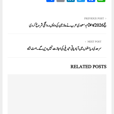
ha
m
nk
wi
ce
ha
re
ail
ed
tte
bo
ts
In
r
ok
A
PREVIOUS POST
حج 2026 کا اختتام، سعودی عرب نے عازمین کی واپس روانگی شروع کر دی
pp
NEXT POST
سرحدی ریاستوں میں آبادیاتی تبدیلی کی اجازت نہیں دیں گے۔ امت شاہ
RELATED POSTS