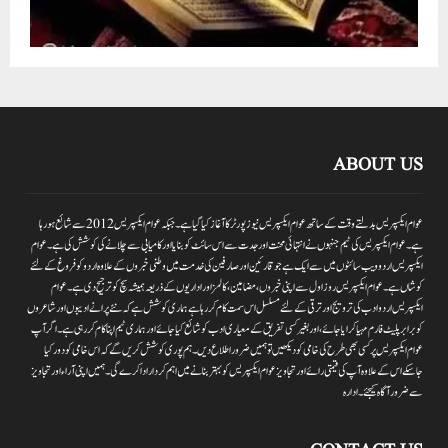
ABOUT US
عوام ایکسپریس بدلتے وقت کے ساتھ عوام ایکسپریس نیوز پورٹر کا آغاز کیا گیا ہے۔جبکہ عوام ایکسپریس 2012سے شائع ہورہا
ہے۔ عوام ایکسپریس کی ٹیم جنہوں نے انتہائی محنت اور جدت سے اس سائٹ کو بنایا اور کامیابی سے چلانے کی کوشش کی ہے۔عوام
ایکسپریس اردو ویب سائٹوں میں سے ایک ہے جو قارئین اور صارفین کی خدمت میں وطنی خبروں کے علاوہ اردو کو فروغ کے لئے
کوشاں ہے۔عوام ایکسپریس روز اول سے اپنی خبروں ،مضامین ،کالمز اور اداریوں کے ذریعہ ہمیشہ سچ کو ترجیح دی ہے۔عوام
ایکسپریس اردو ادب کی ترویج اور ترقی کے لئے مسلسل اس سمت کام کر رہا ہے ہماری کوشش ہے کہ نئے پرانے ادیبوں اور شاعروں
کو برابر پلیٹ فارم مہیا کرایا جائے،اور بغیر کسی تفریق کے معیاری ادب کو شائع کیا جائے اور ہماری ٹیم اپنا کام کر رہی ہے۔اگر آپ
عوام ایکسپریس پر کسی بھی طرح کی خامی کو دیکھیں تو ہمیں ضرور اطلاع دیں۔ہم پوری کوشش کریں گے کہ اس خامی کو دور کیا
جاسکے اس کے علاوہ آپ کی قیمتی رائے اور تجاویز عوام ایکسپریس کو بہتر بنانے میں اہم کردار اداکرے گی۔ہمیں اپنی آراءاور تجاویز
سے ضرور آگاہ کیجئے۔ ادارہ