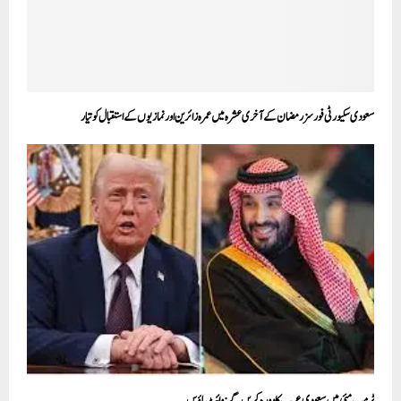
سعودی سکیورٹی فورسزرمضان کے آخری عشرہ میں عمرہ زائرین اورنمازیوں کےاستقبال کوتیار
ٹرمپ مئی میں سعودی عرب کا دورہ کریں گے: وائٹ ہاؤس