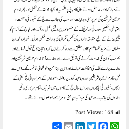
سال 1447ھ کے حج سیزن کی کامیابی پر جوابی شکریہ کا مراسلہ بھیجا۔ اس میں انہوں
نے مبارکباد اور حاصل ہونے والی کامیابی پر شکریہ ادا کیا، جو اللہ کے فضل اور پھر خادم
حرمین شریفین کی سرپرستی و ہدایات، اور سب کی جانب سے حج کے سکیورٹی، صحت،
احتیاطی، تنظیمی، خدماتی اور ٹریفک کے منصوبوں پر دقیق عمل درآمد، اور حجاج کے آرام کو
یقینی بنانے کے لیے متعلقہ اداروں کی مکمل نگرانی کی بدولت ممکن ہوئی۔شہزادہ محمد بن
سلمان نے مزید لکھا "ہم قادرِ مطلق سے دعا کرتے ہیں کہ وہ حجاج کا حج قبول فرمائے اور
ہم سب کو ان کی خدمت کرنے کی توفیق دے …اور ہمارے آقا خادم حرمین شریفین اور
ہمارے پیارے ملک کی حفاظت فرمائے اور اس پر اپنا امن و خوشحالی قائم رکھے۔اس سے
قبل خادم حرمین شریفین اور ولی عہد کو وزیر داخلہ، صوبوں کے امراء، ہائی حج کمیٹی کے
ارکان، سکیورٹی اہلکاروں اور اس سال حج کے کاموں میں شریک تمام سرکاری و نجی
اداروں کی جانب سے عید کی مبارکباد پر مبنی دو مراسلے موصول ہوئے تھے۔
Post Views:
168
S
E
Li
T
Fa
W