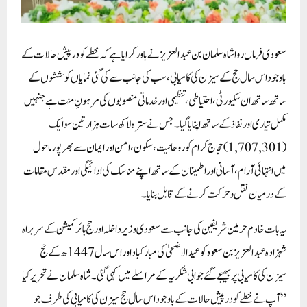
سعودی فرماں روا شاہ سلمان بن عبدالعزیز نے باور کرایا ہے کہ خطے کو درپیش حالات کے
باوجود اس سال حج کے سیزن کی کامیابی، سب کی جانب سے کی گئی نمایاں کوششوں کے
ساتھ ساتھ ان سکیورٹی، احتیاطی، تنظیمی اور خدماتی منصوبوں کی مرہونِ منت ہے جنہیں
مکمل تیاری اور نفاذ کے ساتھ اپنایا گیا۔ جس نے سترہ لاکھ سات ہزار تین سو ایک
(1,707,301) حجاج کرام کو روحانیت، سکون، امن اور ایمان سے بھرپور ماحول
میں انتہائی آرام، آسانی اور اطمینان کے ساتھ اپنے مناسک کی ادائیگی اور مقدس مقامات
کے درمیان نقل و حرکت کرنے کے قابل بنایا۔
یہ بات خادم حرمین شریفین کی جانب سے سعودی وزیر داخلہ اور حج ہائر کمیشن کے سربراہ
شہزادہ عبدالعزیز بن سعود کو عید الاضحیٰ کی مبارکباد اور اس سال 1447ھ کے حج
سیزن کی کامیابی پر بھیجے گئے جوابی شکریہ کے مراسلے میں کہی گئی۔ شاہ سلمان نے تحریر کیا
” آپ نے خطے کو درپیش حالات کے باوجود اس سال حج سیزن کی کامیابی کی طرف جو