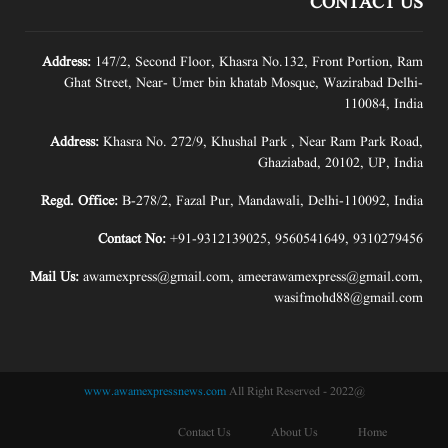
CONTACT US
Address:
147/2, Second Floor, Khasra No.132, Front Portion, Ram
Ghat Street, Near- Umer bin khatab Mosque, Wazirabad Delhi-
110084, India
Address:
Khasra No. 272/9, Khushal Park , Near Ram Park Road,
Ghaziabad, 20102, UP, India
Regd. Office:
B-278/2, Fazal Pur, Mandawali, Delhi-110092, India
Contact No:
+91-9312139025
,
9560541649
,
9310279456
Mail Us:
awamexpress@gmail.com
,
ameerawamexpress@gmail.com
,
wasifmohd88@gmail.com
www.awamexpressnews.com
All Right Reserved
@2022 -
Contact Us
About Us
Home